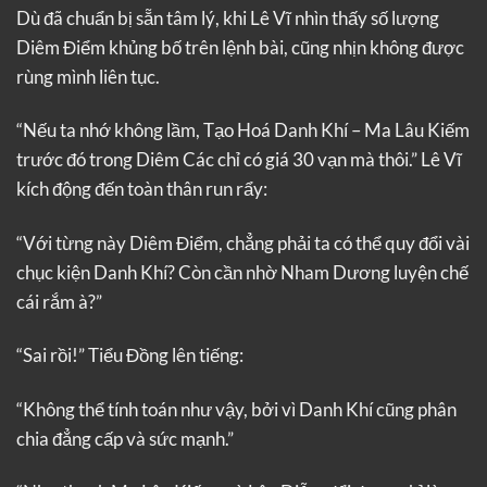
Dù đã chuẩn bị sẵn tâm lý, khi Lê Vĩ nhìn thấy số lượng
Diêm Điểm khủng bố trên lệnh bài, cũng nhịn không được
rùng mình liên tục.
“Nếu ta nhớ không lầm, Tạo Hoá Danh Khí – Ma Lâu Kiếm
trước đó trong Diêm Các chỉ có giá 30 vạn mà thôi.” Lê Vĩ
kích động đến toàn thân run rẩy:
“Với từng này Diêm Điểm, chẳng phải ta có thể quy đổi vài
chục kiện Danh Khí? Còn cần nhờ Nham Dương luyện chế
cái rắm à?”
“Sai rồi!” Tiểu Đồng lên tiếng:
“Không thể tính toán như vậy, bởi vì Danh Khí cũng phân
chia đẳng cấp và sức mạnh.”