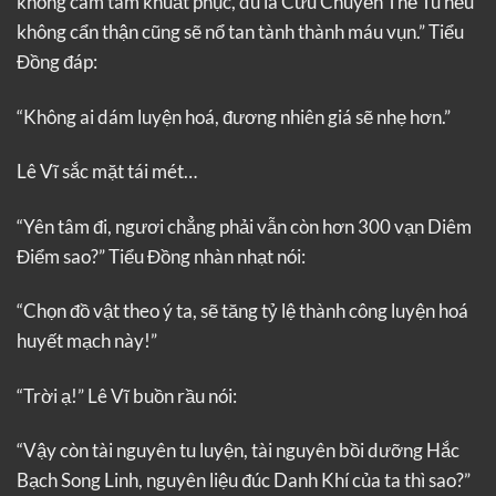
không cam tâm khuất phục, dù là Cửu Chuyển Thể Tu nếu
không cẩn thận cũng sẽ nổ tan tành thành máu vụn.” Tiểu
Đồng đáp:
“Không ai dám luyện hoá, đương nhiên giá sẽ nhẹ hơn.”
Lê Vĩ sắc mặt tái mét…
“Yên tâm đi, ngươi chẳng phải vẫn còn hơn 300 vạn Diêm
Điểm sao?” Tiểu Đồng nhàn nhạt nói:
“Chọn đồ vật theo ý ta, sẽ tăng tỷ lệ thành công luyện hoá
huyết mạch này!”
“Trời ạ!” Lê Vĩ buồn rầu nói:
“Vậy còn tài nguyên tu luyện, tài nguyên bồi dưỡng Hắc
Bạch Song Linh, nguyên liệu đúc Danh Khí của ta thì sao?”