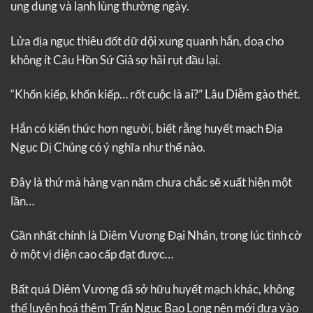
ung dung và lạnh lùng thường ngày.
Lửa địa ngục thiêu đốt dữ dội xung quanh hắn, doạ cho
không ít Câu Hồn Sứ Giả sợ hãi rụt đầu lại.
“Khốn kiếp, khốn kiếp… rốt cuộc là ai?” Lâu Diễm gào thét.
Hắn có kiến thức hơn người, biết rằng huyết mạch Địa
Ngục Dị Chủng có ý nghĩa như thế nào.
Đây là thứ mà hàng vạn năm chưa chắc sẽ xuất hiện một
lần…
Gần nhất chính là Diêm Vương Đại Nhân, trong lúc tình cờ
ở một vị diện cao cấp đạt được…
Bất quá Diêm Vương đã sở hữu huyết mạch khác, không
thể luyện hoá thêm Trấn Ngục Bạo Long nên mới đưa vào