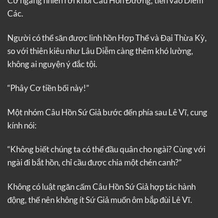
Cơ ngang nhiên rời khỏi Câu Hồn Đường, tiến vào Diêm
Các.
Người có thể săn được linh hồn Hợp Thể và Đại Thừa Kỳ,
so với thiên kiêu như Lâu Diễm càng thêm khó lường,
không ai nguyện ý đắc tội.
“Phây Cơ tiền bối này!”
Một nhóm Câu Hồn Sứ Giả bước đến phía sau Lê Vĩ, cung
kính nói:
“Không biết chúng ta có thể đầu quân cho ngài? Cùng với
ngài đi bắt hồn, chỉ cầu được chia một chén canh?”
Không có luật ngăn cấm Câu Hồn Sứ Giả hợp tác hành
động, thế nên không ít Sứ Giả muốn ôm bắp đùi Lê Vĩ.