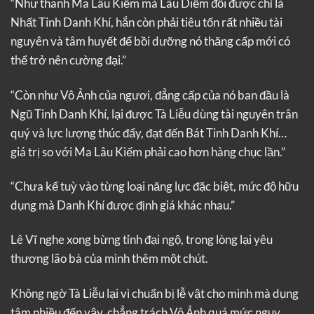
“Như thanh Ma Lâu Kiếm mà Lâu Diễm đổi được chỉ là
Nhất Tinh Danh Khí, hắn còn phải tiêu tốn rất nhiều tài
nguyên và tâm huyết để bồi dưỡng nó thăng cấp mới có
thể trở nên cường đại.”
“Còn như Vô Ảnh của ngươi, đẳng cấp của nó ban đầu là
Ngũ Tinh Danh Khí, lại được Tà Liễu dùng tài nguyên trân
quý và lực lượng thúc đẩy, đạt đến Bát Tinh Danh Khí…
giá trị so với Ma Lâu Kiếm phải cao hơn hàng chục lần.”
“Chưa kể tuỳ vào từng loại năng lực đặc biệt, mức độ hữu
dụng mà Danh Khí được định giá khác nhau.”
Lê Vĩ nghe xong bừng tỉnh đại ngộ, trong lòng lại yêu
thương lão bà của mình thêm một chút.
Không ngờ Tà Liễu lại vì chuẩn bị lễ vật cho mình mà dụng
tâm nhiều đến vậy, chẳng trách Vô Ảnh quá mức nguy