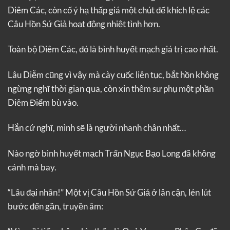
Diêm Các, còn cố ý hạ thấp giá một chút để khích lệ các
Câu Hồn Sứ Giả hoạt động nhiệt tình hơn.
Toàn bộ Diêm Các, đó là bình huyết mạch giá trị cao nhất.
Lâu Diễm cũng vì vậy mà cày cuốc liên tục, bắt hồn không
ngừng nghĩ thời gian qua, còn xin thêm sư phụ một phần
Diêm Điểm bù vào.
Hắn cứ nghĩ, mình sẽ là người nhanh chân nhất…
Nào ngờ bình huyết mạch Trấn Ngục Bạo Long đã không
cánh mà bay.
“Lâu đại nhân!” Một vị Câu Hồn Sứ Giả ở lân cận, lén lút
bước đến gần, truyền âm: