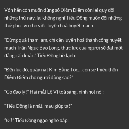
Vốn hắn còn muốn dùng số Diêm Điểm còn lại quy đổi
những thứ này, lại không nghĩ Tiểu Đồng muốn đổi những
thứ phục vụ cho việc luyện hoá huyết mạch.
“Đừng quá tham lam, chỉ cần luyện hoá thành công huyết
mạch Trấn Ngục Bạo Long, thực lực của ngươi sẽ đạt một
đẳng cấp khác.” Tiểu Đồng hừ lạnh:
“Đến lúc đó, quẩy nát Kim Bằng Tộc… còn sợ thiếu thốn
Diêm Điểm cho ngươi dùng sao?”
“Có đạo lý!” Hai mắt Lê Vĩ toả sáng, nịnh nọt nói:
“Tiểu Đồng là nhất, mau giúp ta!”
“Đi!” Tiểu Đồng ngạo nghễ đáp: