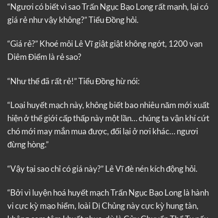
“Ngươi có biết vì sao Trấn Ngục Bạo Long rất mạnh, lại có
giá rẻ như vậy không?” Tiểu Đồng hỏi.
“Giá rẻ?” Khoé môi Lê Vĩ giật giật không ngớt, 1200 vạn
Diêm Điểm là rẻ sao?
“Như thế đã rất rẻ!” Tiểu Đồng hừ nói:
“Loại huyết mạch này, không biết bao nhiêu năm mới xuất
hiện ở thế giới cấp thấp này một lần… chúng ta vận khí cứt
chó mới may mắn mua được, đổi lại ở nơi khác… ngươi
đừng hòng.”
“Vậy tại sao chỉ có giá này?” Lê Vĩ đè nén kích động hỏi.
“Bởi vì luyện hoá huyết mạch Trấn Ngục Bạo Long là hành
vi cực kỳ mạo hiểm, loài Dị Chủng này cực kỳ hung tàn,