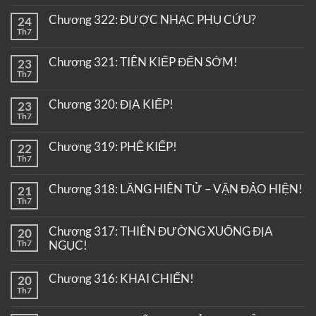
Chương 322: ĐƯỢC NHẠC PHỤ CỨU?
24
Th7
Chương 321: TIÊN KIẾP ĐẾN SỚM!
23
Th7
Chương 320: ĐỊA KIẾP!
23
Th7
Chương 319: PHỆ KIẾP!
22
Th7
Chương 318: LĂNG HIÊN TỬ – VẬN ĐẢO HIỆN!
21
Th7
Chương 317: THIÊN ĐƯỜNG XUỐNG ĐỊA
20
Th7
NGỤC!
Chương 316: KHAI CHIẾN!
20
Th7