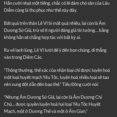
Hắn cười nhạt một tiếng, chắc có lẽ đám chó săn của Lâu
Diễm cũng là thu phục như thế này đây.
Bất quá trên thân Lê Vĩ bí mật quá nhiều, lại còn là Âm
Dương Sứ Giả, trừ số ít người đáng giá tin tưởng… bằng
không hắn sẽ chẳng hợp tác với bất kỳ ai.
Ra vẻ lạnh lùng, Lê Vĩ lười để ý đến bọn chúng, đi thẳng
vào trong Diêm Các.
“Thông thường, thể xác của nhân loại chỉ được luyện hoá
một loại huyết mạch Yêu Tộc, luyện hoá nhiều loại sẽ tạo
nên xung đột dẫn đến bạo thể.” Tiểu Đồng cười nói:
“Nhưng Âm Dương Sứ Giả, lại còn là Âm Dương Chi
Chủ… được quyền luyện hoá hai loại Yêu Tộc Huyết
Mạch, một ở Dương Thế và một ở Âm Gian.”