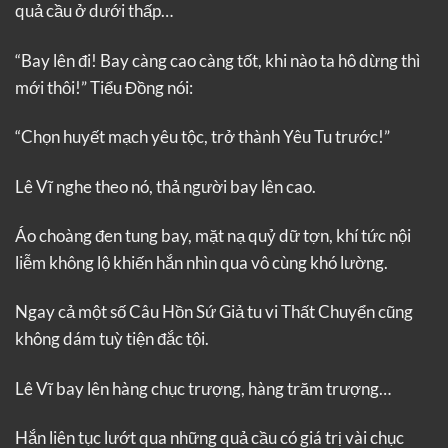
quả cầu ở dưới thấp…
“Bay lên đi! Bay càng cao càng tốt, khi nào ta hô dừng thì
mới thôi!” Tiểu Đồng nói:
“Chọn huyết mạch yêu tộc, trở thành Yêu Tu trước!”
Lê Vĩ nghe theo nó, thả người bay lên cao.
Áo choàng đen tung bay, mặt nạ quỷ dữ tợn, khí tức nội
liễm không lộ khiến hắn nhìn qua vô cùng khó lường.
Ngay cả một số Câu Hồn Sứ Giả tu vi Thất Chuyển cũng
không dám tuỳ tiện đắc tội.
Lê Vĩ bay lên hàng chục trượng, hàng trăm trượng…
Hắn liên tục lướt qua những quả cầu có giá trị vài chục