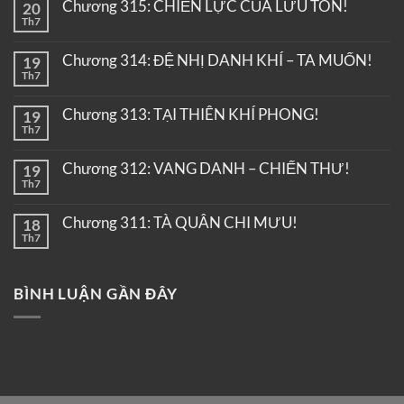
Chương 315: CHIẾN LỰC CỦA LƯU TÔN!
20
Th7
Chương 314: ĐỆ NHỊ DANH KHÍ – TA MUỐN!
19
Th7
Chương 313: TẠI THIÊN KHÍ PHONG!
19
Th7
Chương 312: VANG DANH – CHIẾN THƯ!
19
Th7
Chương 311: TÀ QUÂN CHI MƯU!
18
Th7
BÌNH LUẬN GẦN ĐÂY