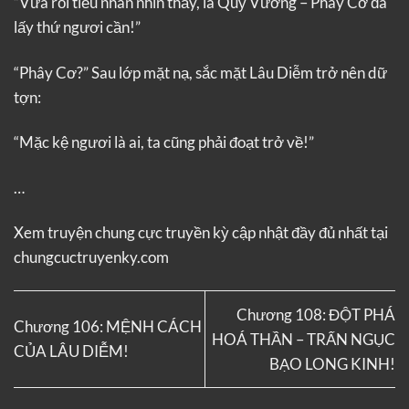
“Vừa rồi tiểu nhân nhìn thấy, là Quỷ Vương – Phây Cơ đã
lấy thứ ngươi cần!”
“Phây Cơ?” Sau lớp mặt nạ, sắc mặt Lâu Diễm trở nên dữ
tợn:
“Mặc kệ ngươi là ai, ta cũng phải đoạt trở về!”
…
Xem truyện
chung cực truyền kỳ
cập nhật đầy đủ nhất tại
chungcuctruyenky.com
Chương 108: ĐỘT PHÁ
Chương 106: MỆNH CÁCH
HOÁ THẦN – TRẤN NGỤC
CỦA LÂU DIỄM!
BẠO LONG KINH!