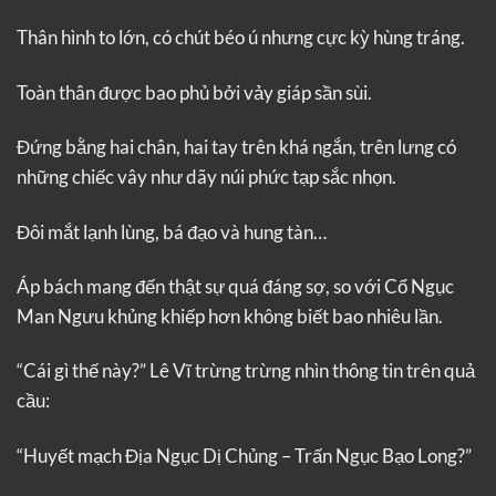
Thân hình to lớn, có chút béo ú nhưng cực kỳ hùng tráng.
Toàn thân được bao phủ bởi vảy giáp sần sùi.
Đứng bằng hai chân, hai tay trên khá ngắn, trên lưng có
những chiếc vây như dãy núi phức tạp sắc nhọn.
Đôi mắt lạnh lùng, bá đạo và hung tàn…
Áp bách mang đến thật sự quá đáng sợ, so với Cổ Ngục
Man Ngưu khủng khiếp hơn không biết bao nhiêu lần.
“Cái gì thế này?” Lê Vĩ trừng trừng nhìn thông tin trên quả
cầu:
“Huyết mạch Địa Ngục Dị Chủng – Trấn Ngục Bạo Long?”