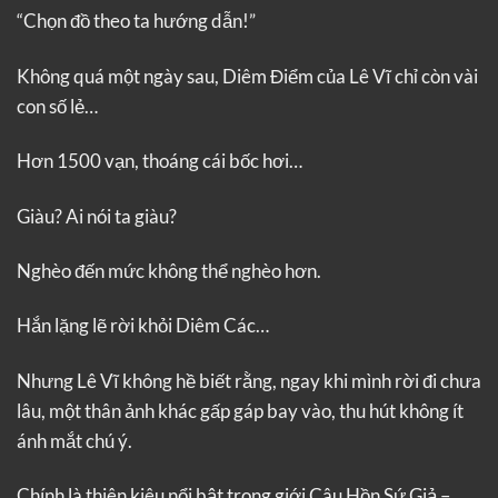
“Chọn đồ theo ta hướng dẫn!”
Không quá một ngày sau, Diêm Điểm của Lê Vĩ chỉ còn vài
con số lẻ…
Hơn 1500 vạn, thoáng cái bốc hơi…
Giàu? Ai nói ta giàu?
Nghèo đến mức không thể nghèo hơn.
Hắn lặng lẽ rời khỏi Diêm Các…
Nhưng Lê Vĩ không hề biết rằng, ngay khi mình rời đi chưa
lâu, một thân ảnh khác gấp gáp bay vào, thu hút không ít
ánh mắt chú ý.
Chính là thiên kiêu nổi bật trong giới Câu Hồn Sứ Giả –