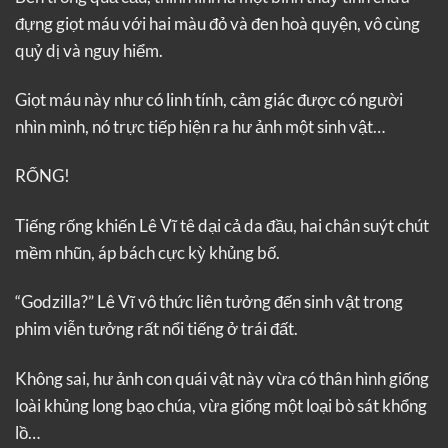
đựng giọt máu với hai màu đỏ và đen hoà quyện, vô cùng
quỷ dị và nguy hiểm.
Giọt máu này như có linh tính, cảm giác được có người
nhìn mình, nó trực tiếp hiện ra hư ảnh một sinh vật…
RỐNG!
Tiếng rống khiến Lê Vĩ tê dại cả da đầu, hai chân suýt chút
mềm nhũn, áp bách cực kỳ khủng bố.
“Godzilla?” Lê Vĩ vô thức liên tưởng đến sinh vật trong
phim viễn tưởng rất nổi tiếng ở trái đất.
Không sai, hư ảnh con quái vật này vừa có thân hình giống
loài khủng long bạo chúa, vừa giống một loại bò sát khổng
lồ…