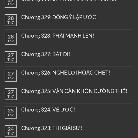
Th7
Chương 329: ĐỒNG Ý LẬP ƯỚC!
28
Th7
Chương 328: PHẢI MẠNH LÊN!
28
Th7
Chương 327: BẮT ĐI!
27
Th7
Chương 326: NGHE LỜI HOẶC CHẾT!
27
Th7
Chương 325: VẬN CÀN KHÔN CƯỜNG THẾ!
27
Th7
Chương 324: VỆ ƯỚC!
25
Th7
Chương 323: THI GIẢI SƯ!
24
Th7