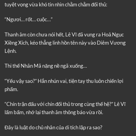
tuyệt vọng vừa khó tin nhìn chằm chằm đối thủ:
“Ngươi… rốt… cuộc…”
Thanh âm còn chưa nói hết, Lê Vĩ đã vung ra Hoả Ngục
Xiềng Xích, kéo thẳng linh hồn tên này vào Diêm Vương
Lệnh.
Thi thể Nhân Mã nặng nề ngã xuống…
“Yếu vậy sao?” Hắn nhún vai, tiện tay thu luôn chiến lợi
phẩm.
“Chín trận đấu với chín đối thủ trong cùng thế hệ?” Lê Vĩ
lẩm bẩm, nhớ lại thanh âm thông báo vừa rồi.
Đây là luật do chủ nhân của di tích lập ra sao?