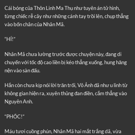
Cái bóng của Thôn Linh Ma Thụ như tuyên án tử hình,
từng chiếc rễ cây như những cánh tay trồi lên, chụp thẳng
vào bốn chân của Nhân Mã.
“HÍ!”
Nhân Mã chưa lường trước được chuyện này, đang di
chuyển với tốc độ cao liền bị kéo thẳng xuống, hung hăng
nện vào sàn đấu.
Hắn còn chưa kịp nói lời trăn trối, Vô Ảnh đã như u linh từ
không gian hiện ra, xuyên thủng đan điền, cắm thẳng vào
Nguyên Anh.
“PHỐC!”
Máu tươi cuồng phún, Nhân Mã hai mắt trắng dã, vừa