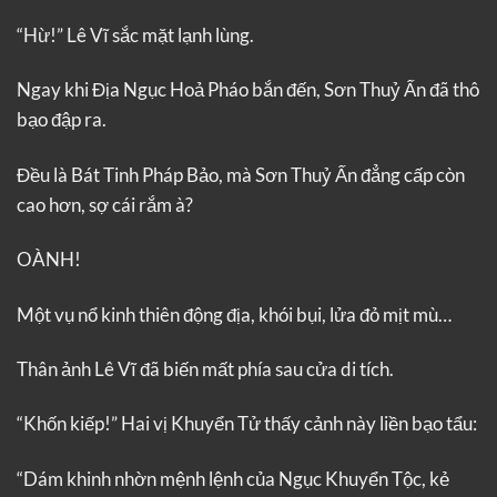
“Hừ!” Lê Vĩ sắc mặt lạnh lùng.
Ngay khi Địa Ngục Hoả Pháo bắn đến, Sơn Thuỷ Ấn đã thô
bạo đập ra.
Đều là Bát Tinh Pháp Bảo, mà Sơn Thuỷ Ấn đẳng cấp còn
cao hơn, sợ cái rắm à?
OÀNH!
Một vụ nổ kinh thiên động địa, khói bụi, lửa đỏ mịt mù…
Thân ảnh Lê Vĩ đã biến mất phía sau cửa di tích.
“Khốn kiếp!” Hai vị Khuyển Tử thấy cảnh này liền bạo tẩu:
“Dám khinh nhờn mệnh lệnh của Ngục Khuyển Tộc, kẻ