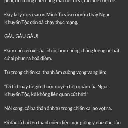
phải, dù không chết cũng mất hết tu vi, tàn phế triệt để.
Đây là lý do vì sao vị Minh Tu vừa rồi vừa thấy Ngục
Khuyển Tộc đến đã chạy thục mạng.
GÂU GÂU GÂU!
Đám chó kéo xe sủa inh ỏi, bọn chúng chẳng kiêng nể bất
cứ ai phun ra hoả diễm.
Từ trong chiến xa, thanh âm cuồng vọng vang lên:
“Di tích này từ giờ thuộc quyền tiếp quản của Ngục
Khuyển Tộc, kẻ không liên quan cút hết!”
Nói xong, có ba thân ảnh từ trong chiến xa lao vọt ra.
Đi đầu là hai tên thanh niên diện mục giống y như đúc, làn