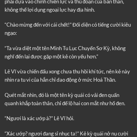
phải dựa vào chính chiến lực và thủ đoạn của bản thân,
không thể lợi dụng ngoại lực hay địa hình.
“Chào mừng đến với cái chết!” Đối diện có tiếng cười kiêu
ngạo:
“Ta vừa diệt một tên Minh Tu Lục Chuyển Sơ Kỳ, không
nghĩ đến lại được gặp một kẻ còn yếu hơn.”
Lê Vĩ vừa chiến đấu xong chưa thu hồi khí tức, nên kẻ này
nhìn ra tu vi của hắn chỉ dao động ở mức Hoá Thần.
Quét mắt nhìn, đó là một tên kỳ quái có vải đen quấn
quanh khắp toàn thân, chỉ để lộ hai con mắt như hố đen.
“Ngươi là xác ướp à?” Lê Vĩ hỏi.
“Xác ướp? ngươi đang sỉ nhục ta!” Kẻ kỳ quái nở nụ cười