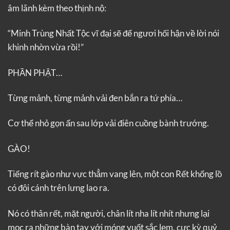
âm lãnh kèm theo thịnh nộ:
“Minh Trùng Nhất Tộc vĩ đại sẽ để ngươi hối hận về lời nói
khinh nhờn vừa rồi!”
PHẦN PHẬT…
Từng mảnh, từng mảnh vải đen bắn ra tứ phía…
Cơ thể nhỏ gọn ẩn sau lớp vải điên cuồng bành trướng.
GÀO!
Tiếng rít gào như vực thẳm vang lên, một con Rết khổng lồ
có đôi cánh trên lưng lao ra.
Nó có thân rết, mặt người, chân lít nha lít nhít nhưng lại
mọc ra những bàn tay với móng vuốt sắc lẹm, cực kỳ quỷ