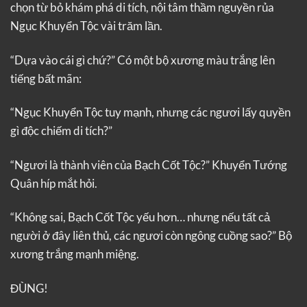
chọn từ bỏ khám phá di tích, nội tâm thầm nguyền rủa
Ngục Khuyển Tộc vài trăm lần.
“Dựa vào cái gì chứ?” Có một bộ xương màu trắng lên
tiếng bất mãn:
“Ngục Khuyển Tộc tuy mạnh, nhưng các ngươi lấy quyền
gì độc chiếm di tích?”
“Ngươi là thành viên của Bạch Cốt Tộc?” Khuyển Tướng
Quân híp mắt hỏi.
“Không sai, Bạch Cốt Tộc yếu hơn… nhưng nếu tất cả
người ở đây liên thủ, các ngươi còn ngông cuồng sao?” Bộ
xương trắng mạnh miệng.
ĐÙNG!