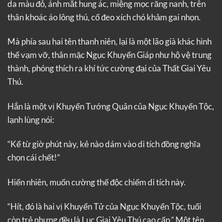
da màu đỏ, ánh mắt hung ác, miệng mọc răng nanh, trên
thân khoác áo lông thú, cổ đeo xích chó khảm gai nhọn.
Mà phía sau hai tên thanh niên, lại là một lão già khác hình
thể vạm vỡ, thân mặc Ngục Khuyển Giáp như hộ vệ trung
thành, phóng thích ra khí tức cường đại của Thất Giai Yêu
Thú.
Hắn là một vị Khuyển Tướng Quân của Ngục Khuyển Tộc,
lạnh lùng nói:
“Kể từ giờ phút này, kẻ nào dám vào di tích đồng nghĩa
chọn cái chết!”
Hiển nhiên, muốn cường thế độc chiếm di tích này.
“Hít, đó là hai vị Khuyển Tử của Ngục Khuyển Tộc, tuổi
còn trẻ nhưng đều là Lục Giai Yêu Thú cao cấp.” Một tên