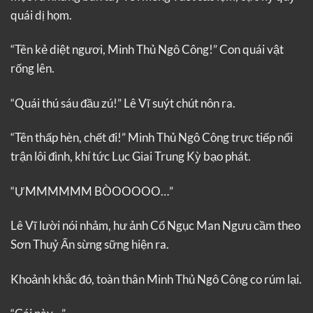
quái dị họm.
“Tên kẻ diệt ngươi, Minh Thủ Ngô Công!” Con quái vật
rống lên.
“Quái thú sáu đầu zú!” Lê Vĩ suýt chút nôn ra.
“Tên thấp hèn, chết đi!” Minh Thủ Ngô Công trực tiếp nổi
trận lôi đình, khí tức Lục Giai Trung Kỳ bạo phát.
“ỰMMMMMM BÒOOOOO…”
Lê Vĩ lười nói nhảm, hư ảnh Cổ Ngục Man Ngưu cầm theo
Sơn Thuỷ Ấn sừng sững hiện ra.
Khoảnh khắc đó, toàn thân Minh Thủ Ngô Công co rúm lại.