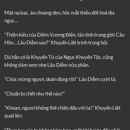
Mặt nạ bạc, áo choàng đen, hốc mắt thiêu đốt hoả địa
ngục…
“Thiên kiêu của Diêm Vương Điện, tân tinh trong giới Câu
Hồn… Lâu Diễm sao?” Khuyển Liệt trịnh trọng hỏi.
Dù hắn có là Khuyển Tử của Ngục Khuyển Tộc, cũng
không dám xem nhẹ Lâu Diễm nửa phần.
“Chúc mừng ngươi, đoán đúng rồi!” Lâu Diễm cười tà:
“Chuẩn bị chết như thế nào?”
“Khoan, ngươi không thể chiến đấu với ta!” Khuyển Liệt
quát lên: