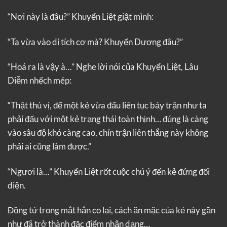
“Nơi này là đâu?” Khuyển Liệt giật mình:
“Ta vừa vào di tích cơ mà? Khuyển Dương đâu?”
“Hoá ra là vậy à…” Nghe lời nói của Khuyển Liệt, Lâu
Diễm nhếch mép:
“Thật thú vị, để một kẻ vừa đấu liên tục bảy trận như ta
phải đấu với một kẻ trạng thái toàn thịnh… đúng là càng
vào sâu độ khó càng cao, chín trận liên thắng này không
phải ai cũng làm được.”
“Ngươi là…” Khuyển Liệt rốt cuộc chú ý đến kẻ đứng đối
diện.
Đồng tử trong mắt hắn co lại, cách ăn mặc của kẻ này gần
như đã trở thành đặc điểm nhận dạng…