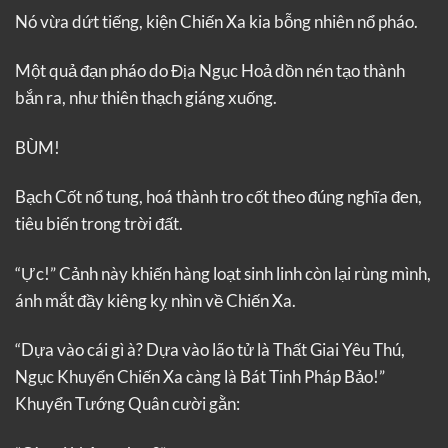
Nó vừa dứt tiếng, kiện Chiến Xa kia bỗng nhiên nổ pháo.
Một quả đạn pháo do Địa Ngục Hoả dồn nén tạo thành
bắn ra, như thiên thạch giáng xuống.
BÙM!
Bạch Cốt nổ tung, hoá thành tro cốt theo đúng nghĩa đen,
tiêu biến trong trời đất.
“Ực!” Cảnh này khiến hàng loạt sinh linh còn lại rùng mình,
ánh mắt đầy kiêng kỵ nhìn về Chiến Xa.
“Dựa vào cái gì à? Dựa vào lão tử là Thất Giai Yêu Thú,
Ngục Khuyển Chiến Xa càng là Bát Tinh Pháp Bảo!”
Khuyển Tướng Quân cười gằn: