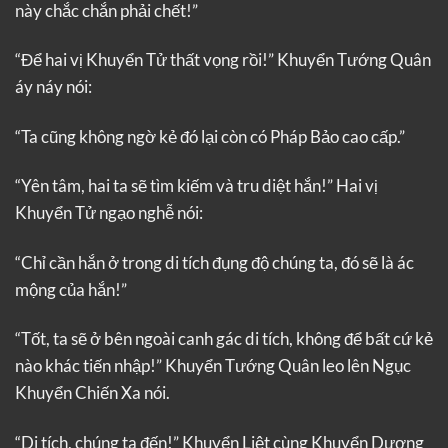
này chắc chắn phải chết!”
“Để hai vị Khuyển Tử thất vọng rồi!” Khuyển Tướng Quân
áy náy nói:
“Ta cũng không ngờ kẻ đó lại còn có Pháp Bảo cao cấp.”
“Yên tâm, hai ta sẽ tìm kiếm và tru diệt hắn!” Hai vị
Khuyển Tử ngạo nghễ nói:
“Chỉ cần hắn ở trong di tích đụng độ chúng ta, đó sẽ là ác
mộng của hắn!”
“Tốt, ta sẽ ở bên ngoài canh gác di tích, không để bất cứ kẻ
nào khác tiến nhập!” Khuyển Tướng Quân leo lên Ngục
Khuyển Chiến Xa nói.
“Di tích, chúng ta đến!” Khuyển Liệt cùng Khuyển Dương