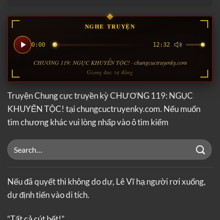
NGHE TRUYỆN
0:00
12:32
CHƯƠNG 119: NGỤC KHUYỂN TỘC! · chungcuctruyenky.com
Giọng đọc tự động
Truyện Chung cực truyền kỳ CHƯƠNG 119: NGỤC
KHUYỂN TỘC! tại chungcuctruyenky.com. Nếu muốn
tìm chương khác vui lòng nhấp vào ô tìm kiếm
Nếu đã quyết thì không do dự, Lê Vĩ hạ người rơi xuống,
dự định tiến vào di tích.
“Tất cả cút hết!”