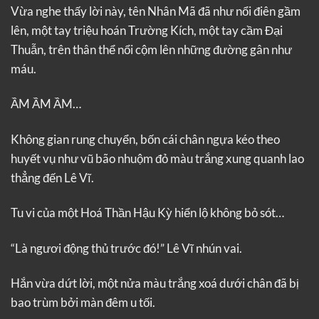
Vừa nghe thấy lời này, tên Nhân Mã đã như nổi điên gầm
lên, một tay triệu hoán Trường Kích, một tay cầm Đại
Thuẫn, trên thân thể nổi cộm lên những đường gân như
máu.
ẦM ẦM ẦM…
Không gian rung chuyển, bốn cái chân ngựa kéo theo
huyết vụ như vũ bão nhuộm đỏ màu trắng xung quanh lao
thẳng đến Lê Vĩ.
Tu vi của một Hoá Thần Hậu Kỳ hiển lộ không bỏ sót…
“Là ngươi động thủ trước đó!” Lê Vĩ nhún vai.
Hắn vừa dứt lời, một nửa màu trắng xoá dưới chân đã bị
bao trùm bởi màn đêm u tối.