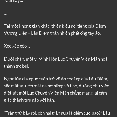
“Cái này…”
…
Tại một không gian khác, thiên kiêu nổi tiếng của Diêm
Vương Điện – Lâu Diễm thản nhiên phất ống tay áo.
Xèo xèo xèo…
Dưới chân, một vị Minh Hồn Lục Chuyển Viên Mãn hoá
thành tro bụi…
Ngọn lửa địa ngục cuốn trở về áo choàng của Lâu Diễm,
sắc mặt sau lớp mặt nạ hờ hững vô tình, dường như việc
diệt sát một Lục Chuyển Viên Mãn chẳng mang lại cảm
giác thành tựu nào với hắn.
“Trận thứ bảy rồi, còn hai trận nữa là điểm cuối sao?” Lâu