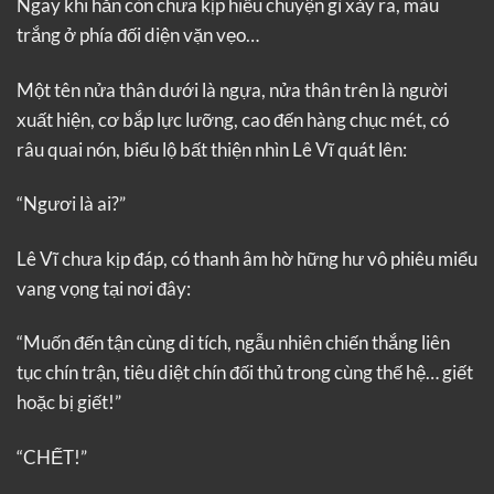
Ngay khi hắn còn chưa kịp hiểu chuyện gì xảy ra, màu
trắng ở phía đối diện vặn vẹo…
Một tên nửa thân dưới là ngựa, nửa thân trên là người
xuất hiện, cơ bắp lực lưỡng, cao đến hàng chục mét, có
râu quai nón, biểu lộ bất thiện nhìn Lê Vĩ quát lên:
“Ngươi là ai?”
Lê Vĩ chưa kịp đáp, có thanh âm hờ hững hư vô phiêu miểu
vang vọng tại nơi đây:
“Muốn đến tận cùng di tích, ngẫu nhiên chiến thắng liên
tục chín trận, tiêu diệt chín đối thủ trong cùng thế hệ… giết
hoặc bị giết!”
“CHẾT!”