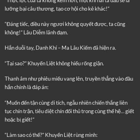
“Thực lực của ta không kém hơn, một khi hai ta đấu sẽ là
lưỡng bại câu thương, tạo cơ hội cho kẻ khác!”
“Đáng tiếc, điều này ngươi không quyết được, ta cũng
không!” Lâu Diễm lãnh đạm.
Hắn duỗi tay, Danh Khí – Ma Lâu Kiếm đã hiện ra.
“Tại sao?” Khuyển Liệt không hiểu rống giận.
Thanh âm như phiêu miểu vang lên, truyền thẳng vào đầu
hắn chính là đáp án:
“Muốn đến tận cùng di tích, ngẫu nhiên chiến thắng liên
tục chín trận, tiêu diệt chín đối thủ trong cùng thế hệ… giết
hoặc bị giết!”
“Làm sao có thể?” Khuyển Liệt rùng mình: