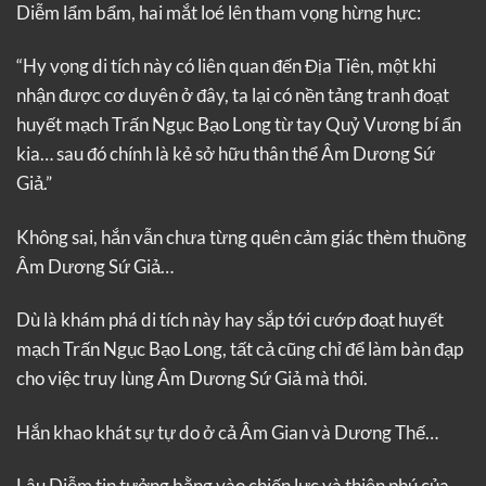
Diễm lẩm bẩm, hai mắt loé lên tham vọng hừng hực:
“Hy vọng di tích này có liên quan đến Địa Tiên, một khi
nhận được cơ duyên ở đây, ta lại có nền tảng tranh đoạt
huyết mạch Trấn Ngục Bạo Long từ tay Quỷ Vương bí ẩn
kia… sau đó chính là kẻ sở hữu thân thể Âm Dương Sứ
Giả.”
Không sai, hắn vẫn chưa từng quên cảm giác thèm thuồng
Âm Dương Sứ Giả…
Dù là khám phá di tích này hay sắp tới cướp đoạt huyết
mạch Trấn Ngục Bạo Long, tất cả cũng chỉ để làm bàn đạp
cho việc truy lùng Âm Dương Sứ Giả mà thôi.
Hắn khao khát sự tự do ở cả Âm Gian và Dương Thế…
Lâu Diễm tin tưởng bằng vào chiến lực và thiên phú của