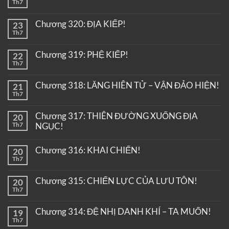
Th7
Chương 320: ĐỊA KIẾP!
23
Th7
Chương 319: PHỆ KIẾP!
22
Th7
Chương 318: LĂNG HIÊN TỬ – VẬN ĐẢO HIỆN!
21
Th7
Chương 317: THIÊN ĐƯỜNG XUỐNG ĐỊA
20
Th7
NGỤC!
Chương 316: KHAI CHIẾN!
20
Th7
Chương 315: CHIẾN LỰC CỦA LƯU TÔN!
20
Th7
Chương 314: ĐỆ NHỊ DANH KHÍ – TA MUỐN!
19
Th7