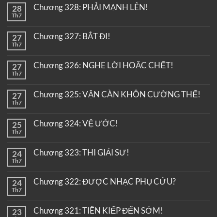
Chương 328: PHẢI MẠNH LÊN!
28
Th7
Chương 327: BẮT ĐI!
27
Th7
Chương 326: NGHE LỜI HOẶC CHẾT!
27
Th7
Chương 325: VẬN CÀN KHÔN CƯỜNG THẾ!
27
Th7
Chương 324: VỆ ƯỚC!
25
Th7
Chương 323: THI GIẢI SƯ!
24
Th7
Chương 322: ĐƯỢC NHẠC PHỤ CỨU?
24
Th7
Chương 321: TIÊN KIẾP ĐẾN SỚM!
23