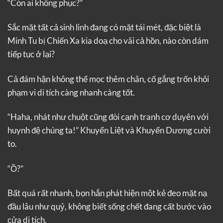
“Còn ai không phục?”
Sắc mặt tất cả sinh linh đang có mặt tái mét, đặc biệt là
Minh Tu bị Chiến Xa kia doạ cho vãi cả hồn, nào còn dám
tiếp tục ở lại?
Cả đám hận không thể mọc thêm chân, cố gắng trốn khỏi
phạm vi di tích càng nhanh càng tốt.
“Haha, nhát như chuột cũng đòi cạnh tranh cơ duyên với
huynh đệ chúng ta!” Khuyển Liệt và Khuyển Dương cười
to.
“Ồ?”
Bất quá rất nhanh, bọn hắn phát hiện một kẻ đeo mặt nạ
đầu lâu như quỷ, không biết sống chết đang cất bước vào
cửa di tích.