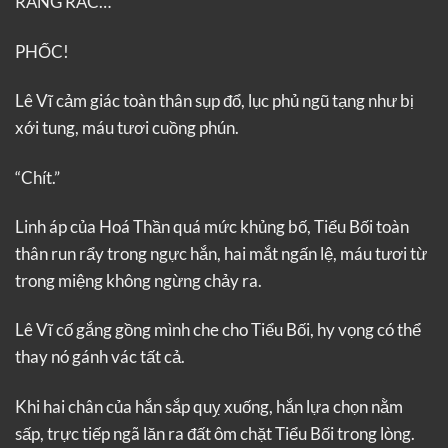
RĂNG RẮC…
PHỐC!
Lê Vĩ cảm giác toàn thân sụp đổ, lục phủ ngũ tạng như bị
xới tung, máu tươi cuồng phún.
“Chít.”
Linh áp của Hoá Thần quá mức khủng bố, Tiểu Bối toàn
thân run rẩy trong ngực hắn, hai mắt ngấn lệ, máu tươi từ
trong miệng không ngừng chảy ra.
Lê Vĩ cố gắng gồng mình che cho Tiểu Bối, hy vọng có thể
thay nó gánh vác tất cả.
Khi hai chân của hắn sắp quỵ xuống, hắn lựa chọn nằm
sấp, trực tiếp ngã lăn ra đất ôm chặt Tiểu Bối trong lòng.