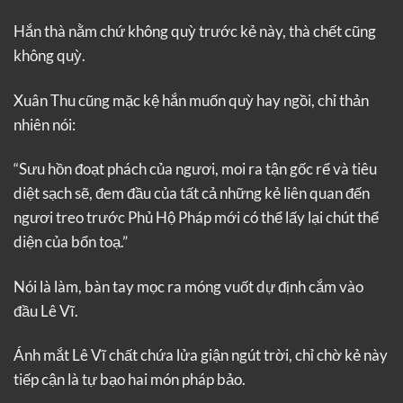
Hắn thà nằm chứ không quỳ trước kẻ này, thà chết cũng
không quỳ.
Xuân Thu cũng mặc kệ hắn muốn quỳ hay ngồi, chỉ thản
nhiên nói:
“Sưu hồn đoạt phách của ngươi, moi ra tận gốc rể và tiêu
diệt sạch sẽ, đem đầu của tất cả những kẻ liên quan đến
ngươi treo trước Phủ Hộ Pháp mới có thể lấy lại chút thể
diện của bổn toạ.”
Nói là làm, bàn tay mọc ra móng vuốt dự định cắm vào
đầu Lê Vĩ.
Ánh mắt Lê Vĩ chất chứa lửa giận ngút trời, chỉ chờ kẻ này
tiếp cận là tự bạo hai món pháp bảo.