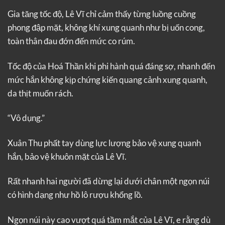
Gia tăng tốc độ, Lê Vĩ chỉ cảm thấy từng luồng cuồng
phong đập mặt, không khí xung quanh như bị uốn cong,
toàn thân đau đớn đến mức co rúm.
Tốc độ của Hoá Thần khi phi hành quá đáng sợ, nhanh đến
mức hắn không kịp chứng kiến quang cảnh xung quanh,
da thịt muốn rách.
“Vô dụng.”
Xuân Thu phất tay dùng lực lượng bảo vệ xung quanh
hắn, bảo vệ khuôn mặt của Lê Vĩ.
Rất nhanh hai người đã dừng lại dưới chân một ngọn núi
có hình dạng như hồ lô rượu khổng lồ.
Ngọn núi này cao vượt quá tầm mắt của Lê Vĩ, e rằng dù