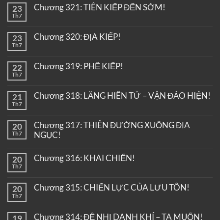
Chương 321: TIÊN KIẾP ĐẾN SỚM!
23
Th7
Chương 320: ĐỊA KIẾP!
23
Th7
Chương 319: PHỆ KIẾP!
22
Th7
Chương 318: LĂNG HIÊN TỬ – VẬN ĐẢO HIỆN!
21
Th7
Chương 317: THIÊN ĐƯỜNG XUỐNG ĐỊA
20
Th7
NGỤC!
Chương 316: KHAI CHIẾN!
20
Th7
Chương 315: CHIẾN LỰC CỦA LƯU TÔN!
20
Th7
Chương 314: ĐỆ NHỊ DANH KHÍ – TA MUỐN!
19