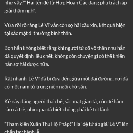
như vậy?” Hai tên đệ tử Hợp Hoan Các đang phụ trách áp
giải thầm nghĩ.
Vừa rồi rõ ràng Lê Vĩ vẫn còn sợ hãi cầu xin, kết quả hiện
tại sắc mặt dị thường bình thản.
Bọn hắn không biết rằng khi người tứ cố vô thân như hắn
đã quyết định liều chết, không còn chuyện gì có thể khiến
hắn sợ hãi được nữa.
Rất nhanh, Lê Vĩ đã bị đưa đến giữa một đại đường, nơi đã
có một nam tử trung niên ngồi chờ sẳn.
Kẻ này dáng người thấp bé, sắc mặt gian tà, còn để hàm
râu cá trê, nhìn qua đã biết không phải kẻ tốt lành.
“Tham kiến Xuân Thu Hộ Pháp!” Hai đệ tử áp giải Lê Vĩ lên
chắp tay hành lễ.