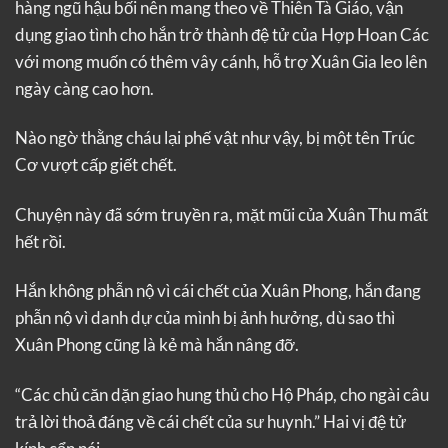
hàng ngũ hậu bối nên mang theo về Thiên Tà Giáo, vận
dụng giao tình cho hắn trở thành đệ tử của Hợp Hoan Các
với mong muốn có thêm vây cánh, hỗ trợ Xuân Gia leo lên
ngày càng cao hơn.
Nào ngờ thằng cháu lại phế vật như vậy, bị một tên Trúc
Cơ vượt cấp giết chết.
Chuyện này đã sớm truyền ra, mặt mũi của Xuân Thu mất
hết rồi.
Hắn không phẫn nộ vì cái chết của Xuân Phong, hắn đang
phẫn nộ vì danh dự của mình bị ảnh hưởng, dù sao thì
Xuân Phong cũng là kẻ mà hắn nâng đỡ.
“Các chủ căn dặn giao hung thủ cho Hộ Pháp, cho ngài câu
trả lời thoả đáng về cái chết của sư huynh.” Hai vị đệ tử