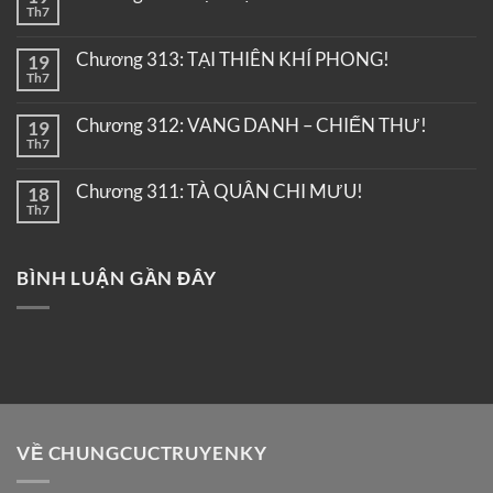
Th7
Chương 313: TẠI THIÊN KHÍ PHONG!
19
Th7
Chương 312: VANG DANH – CHIẾN THƯ!
19
Th7
Chương 311: TÀ QUÂN CHI MƯU!
18
Th7
BÌNH LUẬN GẦN ĐÂY
VỀ CHUNGCUCTRUYENKY