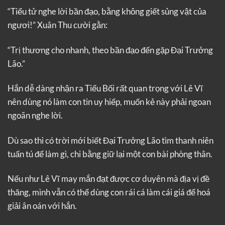
“Tiểu tử nghe lời bần đạo, bằng không giết sủng vật của
ngươi!” Xuân Thu cười gằn:
“Trị thương cho nhanh, theo bần đạo đến gặp Đại Trưởng
Lão.”
Hắn dễ dàng nhận ra Tiểu Bối rất quan trọng với Lê Vĩ
nên dùng nó làm con tin uy hiếp, muốn kẻ này phải ngoan
ngoãn nghe lời.
Dù sao thì có trời mới biết Đại Trưởng Lão tìm thanh niên
tuấn tú để làm gì, chi bằng giữ lại một con bài phòng thân.
Nếu như Lê Vĩ may mắn đạt được cơ duyên mà địa vị đề
thăng, mình vẫn có thể dùng con rái cá làm cái giá để hoá
giải ân oán với hắn.