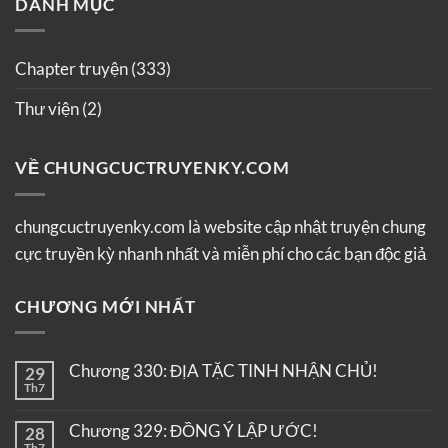
DANH MỤC
Chapter truyện
(333)
Thư viện
(2)
VỀ CHUNGCUCTRUYENKY.COM
chungcuctruyenky.com là website cập nhật truyện chung
cực truyền kỳ nhanh nhất và miễn phí cho các bạn độc giả
CHƯƠNG MỚI NHẤT
Chương 330: ĐỊA TẶC TINH NHẬN CHỦ!
29
Th7
Chương 329: ĐỒNG Ý LẬP ƯỚC!
28
Th7