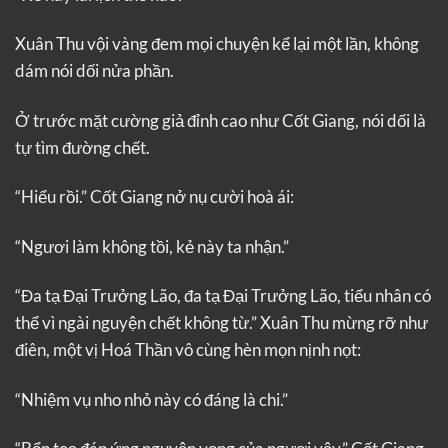
Xuân Thu vội vàng đem mọi chuyện kể lại một lần, không
dám nói dối nửa phần.
Ở trước mặt cường giả đỉnh cao như Cốt Giang, nói dối là
tự tìm đường chết.
“Hiểu rồi.” Cốt Giang nở nụ cười hoà ái:
“Ngươi làm không tồi, kẻ này ta nhận.”
“Đa tạ Đại Trưởng Lão, đa tạ Đại Trưởng Lão, tiểu nhân có
thể vì ngài nguyện chết không từ.” Xuân Thu mừng rỡ như
điên, một vị Hoá Thần vô cùng hèn mọn nịnh nọt:
“Nhiệm vụ nho nhỏ này có đáng là chi.”