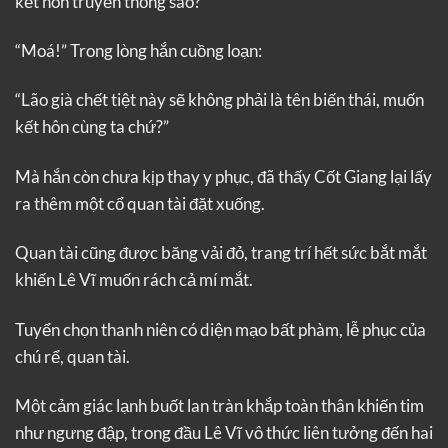
kết hôn truyền thống sao?
“Moá!” Trong lòng hắn cuồng loạn:
“Lão già chết tiệt này sẽ không phải là tên biến thái, muốn
kết hôn cùng ta chứ?”
Mà hắn còn chưa kịp thay y phục, đã thấy Cốt Giang lại lấy
ra thêm một cổ quan tài đặt xuống.
Quan tài cũng được băng vải đỏ, trang trí hết sức bắt mắt
khiến Lê Vĩ muốn rách cả mí mắt.
Tuyển chọn thanh niên có diện mạo bất phàm, lễ phục của
chú rể, quan tài.
Một cảm giác lạnh buốt lan tràn khắp toàn thân khiến tim
như ngưng đập, trong đầu Lê Vĩ vô thức liên tưởng đến hai