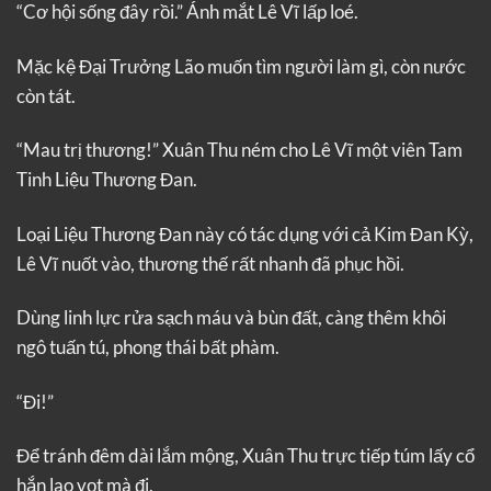
“Cơ hội sống đây rồi.” Ánh mắt Lê Vĩ lấp loé.
Mặc kệ Đại Trưởng Lão muốn tìm người làm gì, còn nước
còn tát.
“Mau trị thương!” Xuân Thu ném cho Lê Vĩ một viên Tam
Tinh Liệu Thương Đan.
Loại Liệu Thương Đan này có tác dụng với cả Kim Đan Kỳ,
Lê Vĩ nuốt vào, thương thế rất nhanh đã phục hồi.
Dùng linh lực rửa sạch máu và bùn đất, càng thêm khôi
ngô tuấn tú, phong thái bất phàm.
“Đi!”
Để tránh đêm dài lắm mộng, Xuân Thu trực tiếp túm lấy cổ
hắn lao vọt mà đi.