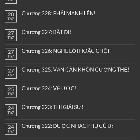
Chương 328: PHẢI MẠNH LÊN!
28
Th7
Chương 327: BẮT ĐI!
27
Th7
Chương 326: NGHE LỜI HOẶC CHẾT!
27
Th7
Chương 325: VẬN CÀN KHÔN CƯỜNG THẾ!
27
Th7
Chương 324: VỆ ƯỚC!
25
Th7
Chương 323: THI GIẢI SƯ!
24
Th7
Chương 322: ĐƯỢC NHẠC PHỤ CỨU?
24
Th7