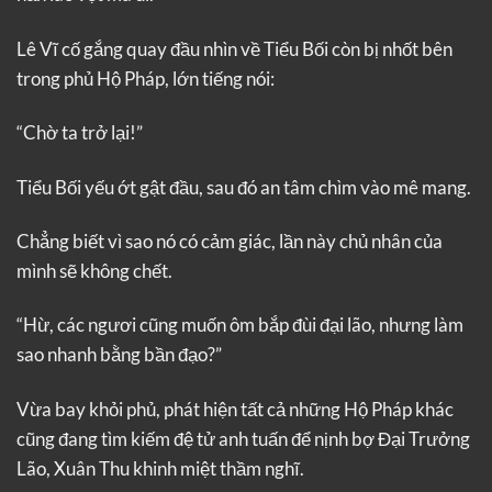
Lê Vĩ cố gắng quay đầu nhìn về Tiểu Bối còn bị nhốt bên
trong phủ Hộ Pháp, lớn tiếng nói:
“Chờ ta trở lại!”
Tiểu Bối yếu ớt gật đầu, sau đó an tâm chìm vào mê mang.
Chẳng biết vì sao nó có cảm giác, lần này chủ nhân của
mình sẽ không chết.
“Hừ, các ngươi cũng muốn ôm bắp đùi đại lão, nhưng làm
sao nhanh bằng bần đạo?”
Vừa bay khỏi phủ, phát hiện tất cả những Hộ Pháp khác
cũng đang tìm kiếm đệ tử anh tuấn để nịnh bợ Đại Trưởng
Lão, Xuân Thu khinh miệt thầm nghĩ.