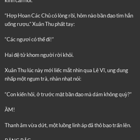
kính cẩn nói.
“Hợp Hoan Các Chủ có lòng rồi, hôm nào bần đạo tìm hắn
uống rượu.” Xuân Thu phất tay:
“Các ngươi có thể đi!”
Hai đệ tử khom người rời khỏi.
Xuân Thu lúc này mới liếc mắt nhìn qua Lê Vĩ, ung dung
nhấp một ngụm trà, nhàn nhạt nói:
“Con kiến hôi, ở trước mặt bần đạo mà dám không quỳ?”
ẦM!
Thanh âm vừa dứt, một luồng linh áp đã thô bạo trấn lên.