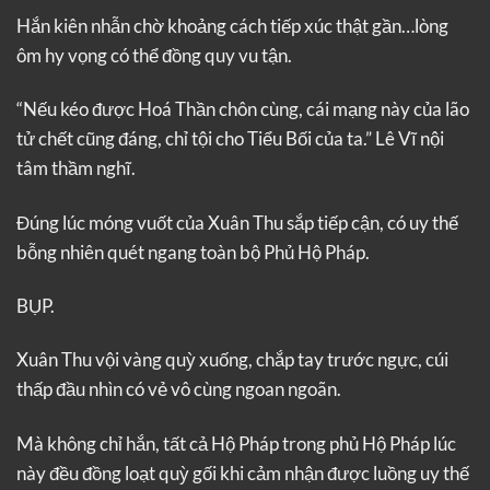
Hắn kiên nhẫn chờ khoảng cách tiếp xúc thật gần…lòng
ôm hy vọng có thể đồng quy vu tận.
“Nếu kéo được Hoá Thần chôn cùng, cái mạng này của lão
tử chết cũng đáng, chỉ tội cho Tiểu Bối của ta.” Lê Vĩ nội
tâm thầm nghĩ.
Đúng lúc móng vuốt của Xuân Thu sắp tiếp cận, có uy thế
bỗng nhiên quét ngang toàn bộ Phủ Hộ Pháp.
BỤP.
Xuân Thu vội vàng quỳ xuống, chắp tay trước ngực, cúi
thấp đầu nhìn có vẻ vô cùng ngoan ngoãn.
Mà không chỉ hắn, tất cả Hộ Pháp trong phủ Hộ Pháp lúc
này đều đồng loạt quỳ gối khi cảm nhận được luồng uy thế