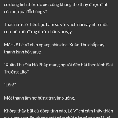
có dùng linh thức dò xét cũng không thể thấy được đỉnh
của nó, quá đỗi hùng vĩ.
Thác nước ở Tiểu Lục Lâm so với vách núi này như một
con kiến hôi đứng dưới chân voi vậy.
Mặc kệ Lê Vĩ nhìn ngang nhìn dọc, Xuân Thu chắp tay
thành kính hô vang:
“Xuân Thu Địa Hộ Pháp mang người đến bái theo lệnh Đại
Trưởng Lão.”
“Lên!”
Một thanh âm hờ hững truyền xuống.
Không thấy bất cứ động tĩnh nào, Lê Vĩ chỉ cảm thấy thiên
địa rung chuyển, chóng mặt xém chút nôn cả ra ngoài, vội