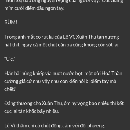
“Bổn toạ đáp ứng nguyện vọng của ngươi vậy.” Cốt Giang
mỉm cười điểm đầu ngón tay.
BÙM!
Trong ánh mắt co rụt lại của Lê Vĩ, Xuân Thu tan xương
nát thịt, ngay cả một chút cặn bã cũng không còn sót lại.
“Ực.”
Hắn hãi hùng khiếp vía nuốt nước bọt, một đời Hoá Thần
cường giả cứ như vậy như con kiến hôi bị điểm tay mà
chết?
Đáng thương cho Xuân Thu, ôm hy vọng bao nhiêu thì kết
cục lại tàn khốc bấy nhiêu.
Lê Vĩ thậm chí có chút đồng cảm với đối phương.