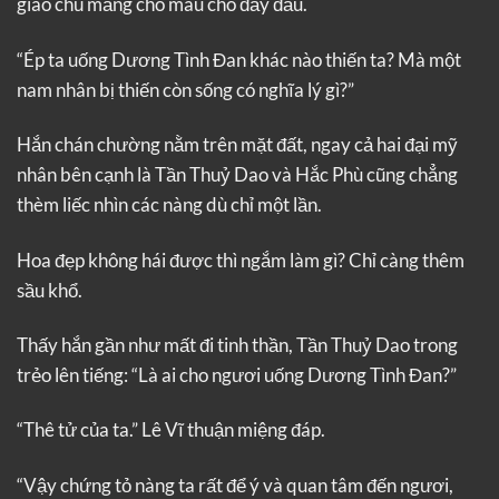
giáo chủ mắng cho máu chó đầy đầu.
“Ép ta uống Dương Tình Đan khác nào thiến ta? Mà một
nam nhân bị thiến còn sống có nghĩa lý gì?”
Hắn chán chường nằm trên mặt đất, ngay cả hai đại mỹ
nhân bên cạnh là Tần Thuỷ Dao và Hắc Phù cũng chẳng
thèm liếc nhìn các nàng dù chỉ một lần.
Hoa đẹp không hái được thì ngắm làm gì? Chỉ càng thêm
sầu khổ.
Thấy hắn gần như mất đi tinh thần, Tần Thuỷ Dao trong
trẻo lên tiếng: “Là ai cho ngươi uống Dương Tình Đan?”
“Thê tử của ta.” Lê Vĩ thuận miệng đáp.
“Vậy chứng tỏ nàng ta rất để ý và quan tâm đến ngươi,