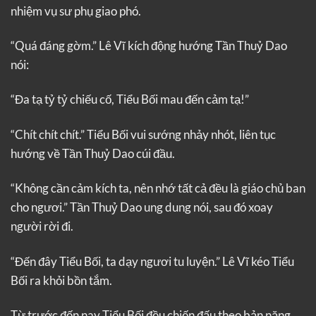
nhiệm vụ sư phụ giao phó.
“Quá đáng gờm.” Lê Vĩ kích động hướng Tần Thuỷ Dao
nói:
“Đa tạ tỷ tỷ chiếu cố, Tiểu Bối mau đến cảm tạ!”
“Chít chít chít.” Tiểu Bối vui sướng nhảy nhót, liên tục
hướng về Tần Thuỷ Dao cúi đầu.
“Không cần cảm kích ta, nên nhớ tất cả đều là giáo chủ ban
cho ngươi.” Tần Thuỷ Dao ung dung nói, sau đó xoay
người rời đi.
“Đến đây Tiểu Bối, ta dạy ngươi tu luyện.” Lê Vĩ kéo Tiểu
Bối ra khỏi bồn tắm.
Từ trước đến nay Tiểu Bối đều chiến đấu theo bản năng,