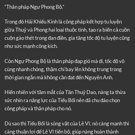
“Thân pháp Ngự Phong Bộ.”
Trong đó Hải Khiếu Kinh là công pháp kết hợp tu luyện
giữa Thuỷ và Phong hai loại thuộc tính, tạo ra biển cả cuồn
cuộn gào thét trong đan điền, gia tăng tốc độ tu luyện cũng
như sức mạnh công kích.
Còn Ngự Phong Bộ là thân pháp đạp gió mà đi, tốc độ vô
cùng nhanh chóng, thậm chí bay lên không trung trong
thời gian ngắn mà không cần đạt đến Nguyên Anh.
Hiển nhiên với tầm mắt của Tần Thuỷ Dao, nàng ta thừa
sức nhìn ra năng lực của Tiểu Bối nên đã chu đáo chọn
công pháp và thân pháp cho nó.
Dù sao thì Tiểu Bối là sủng vật của Lê Vĩ, nó càng mạnh thì
càng thuận lợi để Lê Vĩ tiến bộ, giúp nàng hoàn thành