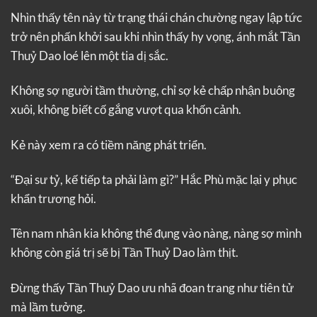
Nhìn thấy tên này từ trạng thái chán chường ngay lập tức
trở nên phấn khởi sau khi nhìn thấy hy vọng, ánh mắt Tần
Thuỷ Dao loé lên một tia dị sắc.
Không sợ người tầm thường, chỉ sợ kẻ chấp nhận buông
xuôi, không biết cố gắng vượt qua khốn cảnh.
Kẻ này xem ra có tiềm năng phát triển.
“Đại sư tỷ, kế tiếp ta phải làm gì?” Hắc Phù mặc lại y phục
khẩn trương hỏi.
Tên nam nhân kia không thể đụng vào nàng, nàng sợ mình
không còn giá trị sẽ bị Tần Thuỷ Dao làm thịt.
Đừng thấy Tần Thuỷ Dao ưu nhã đoan trang như tiên tử
mà lầm tưởng.