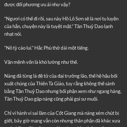
được đối phương ưu ái như vậy?
“Ngươi có thể đi rồi, sau này Hồ Lô Sơn sẽ là nơi tu luyện
của hắn, chuyện này là tuyệt mật.” Tần Thuỷ Dao lạnh
nhạt nói.
“Nô tỳ cáo lui.” Hắc Phù thở dài một tiếng.
Vận mệnh vốn là khó lường như thế.
Nàng đã từng là đệ tử của đại trưởng lão, thế hệ hậu bối
xuất chúng của Thiên Tà Giáo, tuy rằng không thể sánh
bằng Tần Thuỷ Dao nhưng bối phận xem như ngang hàng,
Tần Thuỷ Dao gặp nàng cũng phải gọi sư muội.
Chỉ vì hành vi sai lầm của Cốt Giang mà nàng xém chút bị
giết, bây giờ mạng vẫn còn nhưng thân phận đã khác xưa