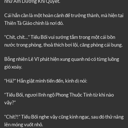
như Âm Dương Khí Quyết.
Cái hắn cần là một hoàn cảnh để trưởng thành, mà hiện tại
Thiên Tà Giáo chính là nơi đó.
“Chít, chít…” Tiểu Bối vui sướng tắm trong một cái bồn
nước trong phòng, thoả thích bơi lội, căng phòng cái bụng.
Bỗng nhiên Lê Vĩ phát hiện xung quanh nó có từng luồng
gió xoáy.
“Hả?” Hắn giật mình tiến đến, kinh dị nói:
“Tiểu Bối, ngươi lĩnh ngộ Phong Thuộc Tính từ khi nào
vậy?”
“Chít?!” Tiểu Bối nghe vậy cũng kinh ngạc, sau đó thử nâng
lên móng vuốt nhỏ.