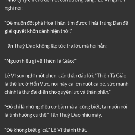
nghị nói:
“Đệ muốn đột phá Hoá Thần, tìm được Thải Trùng Đan để
giải quyết khốn cảnh hiện thời.”
Tần Thuỷ Dao không lập tức trả lời, mà hỏi hắn:
“Ngươi hiểu gì về Thiên Tà Giáo?”
Lê Vĩ suy nghĩ một phen, cẩn thận đáp lời: “Thiên Tà Giáo
là thế lực ở Hỗn Vực, nơi này cá lớn nuốt cá bé, sức mạnh
chính là thứ đại diện cho quyền lực và thân phận.”
“Đó chỉ là những điều cơ bản mà ai cũng biết, ta muốn nói
là tình huống cụ thể.” Tần Thuỷ Dao nhíu mày.
“Đệ không biết gì cả.” Lê Vĩ thành thật.