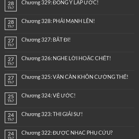
Chương 329: ĐỒNG Ý LẬP ƯỚC!
28
Th7
Chương 328: PHẢI MẠNH LÊN!
28
Th7
Chương 327: BẮT ĐI!
27
Th7
Chương 326: NGHE LỜI HOẶC CHẾT!
27
Th7
Chương 325: VẬN CÀN KHÔN CƯỜNG THẾ!
27
Th7
Chương 324: VỆ ƯỚC!
25
Th7
Chương 323: THI GIẢI SƯ!
24
Th7
Chương 322: ĐƯỢC NHẠC PHỤ CỨU?
24
Th7