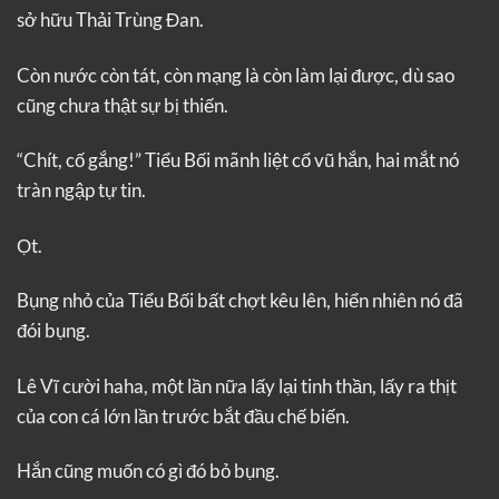
sở hữu Thải Trùng Đan.
Còn nước còn tát, còn mạng là còn làm lại được, dù sao
cũng chưa thật sự bị thiến.
“Chít, cố gắng!” Tiểu Bối mãnh liệt cổ vũ hắn, hai mắt nó
tràn ngập tự tin.
Ọt.
Bụng nhỏ của Tiểu Bối bất chợt kêu lên, hiển nhiên nó đã
đói bụng.
Lê Vĩ cười haha, một lần nữa lấy lại tinh thần, lấy ra thịt
của con cá lớn lần trước bắt đầu chế biến.
Hắn cũng muốn có gì đó bỏ bụng.