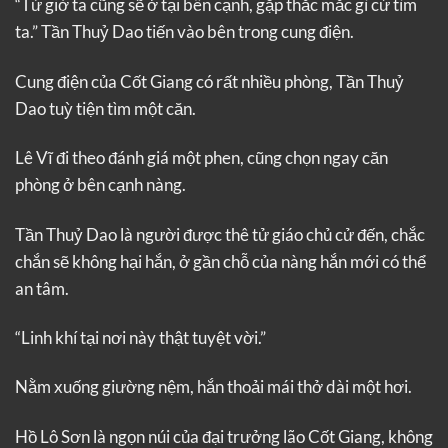
“Từ giờ ta cũng sẽ ở tại bên cạnh, gặp thắc mắc gì cứ tìm
ta.” Tần Thuỷ Dao tiến vào bên trong cung điện.
Cung điện của Cốt Giang có rất nhiều phòng, Tần Thuỷ
Dao tuỳ tiện tìm một căn.
Lê Vĩ đi theo đánh giá một phen, cũng chọn ngay căn
phòng ở bên cạnh nàng.
Tần Thuỷ Dao là người được thê tử giáo chủ cử đến, chắc
chắn sẽ không hại hắn, ở gần chỗ của nàng hắn mới có thể
an tâm.
“Linh khí tại nơi này thật tuyệt vời.”
Nằm xuống giường nệm, hắn thoải mái thở dài một hơi.
Hồ Lô Sơn là ngọn núi của đại trưởng lão Cốt Giang, không