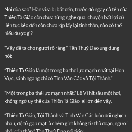
Nói đùa sao? Hắn vừa bị bắt đến, trước đó ngay cả tên của
Thiên Tà Giáo còn chưa từng nghe qua, chuyện bất lợi cứ
liên tục kéo đến còn chưa kịp lấy lại tinh thần, nào có thể
hiểu được gì?
“Vậy để ta cho ngươi rõ ràng.” Tần Thuỷ Dao ung dung
nói:
“Thiên Tà Giáo là một trong ba thế lực mạnh nhất tại Hỗn
Vực, sánh ngang chỉ có Tinh Vân Các và Tội Thành.”
“Một trong ba thế lực mạnh nhất.” Lê Vĩ hít sâu một hơi,
không ngờ uy thế của Thiên Tà Giáo lại lớn đến vậy.
“Thiên Tà Giáo, Tội Thành và Tinh Vân Các luôn đối nghịch
nhau, đệ tử gặp mặt là chém giết không từ thủ đoạn, ngươi
phải cẩn thận.” Tần Thuỷ Dao nói tiếp: