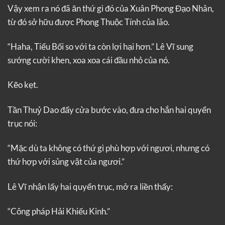
Vậy xem ra nó đã ăn thứ gì đó của Xuân Phong Đạo Nhân,
từ đó sở hữu được Phong Thuộc Tính của lão.
“Haha, Tiểu Bối so với ta còn lợi hại hơn.” Lê Vĩ sung
sướng cười khen, xoa xoa cái đầu nhỏ của nó.
Kẽo kẹt.
Tần Thuỷ Dao đẩy cửa bước vào, đưa cho hắn hai quyển
trục nói:
“Mặc dù ta không có thứ gì phù hợp với ngươi, nhưng có
thứ hợp với sủng vật của ngươi.”
Lê Vĩ nhận lấy hai quyển trục, mở ra liền thấy:
“Công pháp Hải Khiếu Kinh.”