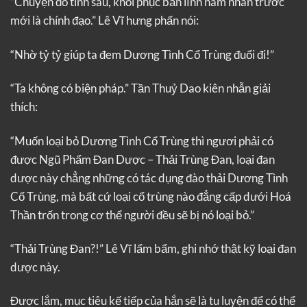
“Chuyện đó tính sau, khôi phục bản lĩnh nam nhân trước
mới là chính đạo.” Lê Vĩ hưng phấn nói:
“Nhờ tỷ tỷ giúp ta đem Dương Tình Cổ Trùng đuổi đi!”
“Ta không có biện pháp.” Tần Thuỷ Dao kiên nhẫn giải
thích:
“Muốn loại bỏ Dương Tình Cổ Trùng thì ngươi phải có
được Ngũ Phẩm Đan Dược – Thải Trùng Đan, loại đan
dược này chẳng những có tác dụng đào thải Dương Tình
Cổ Trùng, mà bất cứ loại cổ trùng nào đẳng cấp dưới Hoá
Thần trốn trong cơ thể người đều sẽ bị nó loại bỏ.”
“Thải Trùng Đan?!” Lê Vĩ lẩm bẩm, ghi nhớ thật kỹ loại đan
dược này.
Được lắm, mục tiêu kế tiếp của hắn sẽ là tu luyện để có thể