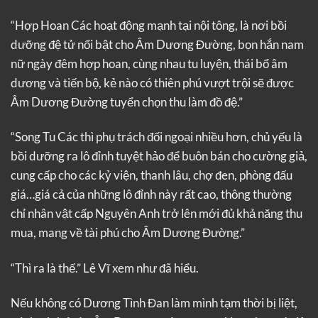
“Hợp Hoan Các hoạt động mạnh tại nội tông, là nơi bồi
dưỡng đệ tử nổi bật cho Âm Dương Đường, bọn hắn nam
nữ ngày đêm hợp hoan, cùng nhau tu luyện, thái bổ âm
dương và tiến bộ, kẻ nào có thiên phú vượt trội sẽ được
Âm Dương Đường tuyển chọn thu làm đồ đệ.”
“Song Tu Các thì phụ trách đối ngoại nhiều hơn, chủ yếu là
bồi dưỡng ra lô đỉnh tuyệt hảo để buôn bán cho cường giả,
cung cấp cho các kỷ viện, thanh lâu, chợ đen, phòng đấu
giá…giá cả của những lô đỉnh này rất cao, thông thường
chỉ nhân vật cấp Nguyên Anh trở lên mới đủ khả năng thu
mua, mang về tài phú cho Âm Dương Đường.”
“Thì ra là thế.” Lê Vĩ xem như đã hiểu.
Nếu không có Dương Tình Đan làm mình tạm thời bị liệt,