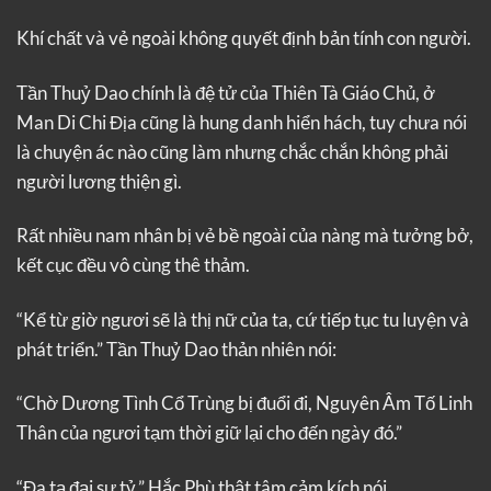
Khí chất và vẻ ngoài không quyết định bản tính con người.
Tần Thuỷ Dao chính là đệ tử của Thiên Tà Giáo Chủ, ở
Man Di Chi Địa cũng là hung danh hiển hách, tuy chưa nói
là chuyện ác nào cũng làm nhưng chắc chắn không phải
người lương thiện gì.
Rất nhiều nam nhân bị vẻ bề ngoài của nàng mà tưởng bở,
kết cục đều vô cùng thê thảm.
“Kể từ giờ ngươi sẽ là thị nữ của ta, cứ tiếp tục tu luyện và
phát triển.” Tần Thuỷ Dao thản nhiên nói:
“Chờ Dương Tình Cổ Trùng bị đuổi đi, Nguyên Âm Tố Linh
Thân của ngươi tạm thời giữ lại cho đến ngày đó.”
“Đa tạ đại sư tỷ.” Hắc Phù thật tâm cảm kích nói.