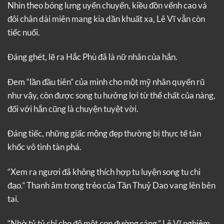
Nhìn theo bóng lưng uyển chuyển, kiều đồn vểnh cao và
đôi chân dài miên mang kia dần khuất xa, Lê Vĩ vẫn còn
tiếc nuối.
Đáng ghét, lẽ ra Hắc Phù đã là nữ nhân của hắn.
Đem “lần đầu tiên” của mình cho một mỹ nhân quyến rũ
như vậy, còn được song tu hưởng lợi từ thể chất của nàng,
đối với hắn cũng là chuyện tuyệt vời.
Đáng tiếc, những giấc mộng đẹp thường bị thực tế tàn
khốc vô tình tàn phá.
“Xem ra ngươi đã không thích hợp tu luyện song tu chi
đạo.” Thanh âm trong trẻo của Tần Thuỷ Dao vang lên bên
tai.
“Nhờ tỷ tỷ chỉ cho đệ một con đường sáng.” Lê Vĩ nghiêm