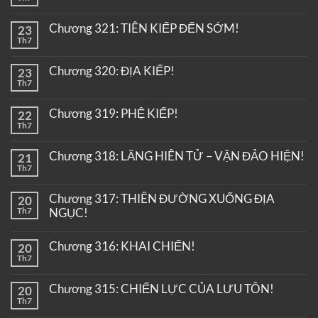
Chương 321: TIÊN KIẾP ĐẾN SỚM!
23
Th7
Chương 320: ĐỊA KIẾP!
23
Th7
Chương 319: PHỆ KIẾP!
22
Th7
Chương 318: LĂNG HIÊN TỬ – VẬN ĐẢO HIỆN!
21
Th7
Chương 317: THIÊN ĐƯỜNG XUỐNG ĐỊA
20
Th7
NGỤC!
Chương 316: KHAI CHIẾN!
20
Th7
Chương 315: CHIẾN LỰC CỦA LƯU TÔN!
20
Th7