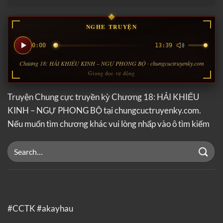
NGHE TRUYỆN
0:00
13:39
Chương 18: HẢI KHIẾU KINH – NGỰ PHONG BỘ · chungcuctruyenky.com
Giọng đọc tự động
Truyện Chung cực truyền kỳ Chương 18: HẢI KHIẾU
KINH – NGỰ PHONG BỘ tại chungcuctruyenky.com.
Nếu muốn tìm chương khác vui lòng nhấp vào ô tìm kiếm
#CCTK #akayhau