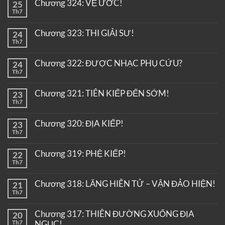
Chương 324: VỆ ƯỚC!
25
Th7
Chương 323: THI GIẢI SƯ!
24
Th7
Chương 322: ĐƯỢC NHẠC PHỤ CỨU?
24
Th7
Chương 321: TIÊN KIẾP ĐẾN SỚM!
23
Th7
Chương 320: ĐỊA KIẾP!
23
Th7
Chương 319: PHỆ KIẾP!
22
Th7
Chương 318: LĂNG HIÊN TỬ – VẬN ĐẢO HIỆN!
21
Th7
Chương 317: THIÊN ĐƯỜNG XUỐNG ĐỊA
20
Th7
NGỤC!