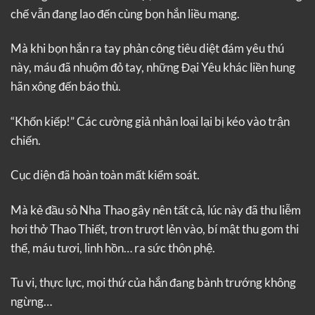
chế vẫn đang lao đến cùng bọn hắn liều mạng.
Mà khi bọn hắn ra tay phản công tiêu diệt đám yêu thú
này, máu đã nhuộm đỏ tay, những Đại Yêu khác liền hung
hãn xông đến báo thù.
“Khốn kiếp!” Các cường giả nhân loại lại bị kéo vào trận
chiến.
Cục diện đã hoàn toàn mất kiểm soát.
Mà kẻ đầu sỏ Nha Thao gây nên tất cả, lúc này đã thu liễm
hơi thở Thao Thiết, trơn trượt lẻn vào, bí mật thu gom thi
thể, máu tươi, linh hồn… ra sức thôn phệ.
Tu vi, thực lực, mọi thứ của hắn đang bành trướng không
ngừng…