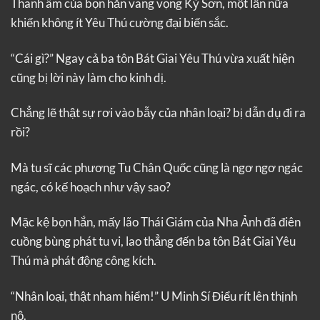
Thanh âm của bọn hắn vang vọng Kỳ Sơn, một lần nữa
khiến không ít Yêu Thú cường đại biến sắc.
“Cái gì?” Ngay cả ba tôn Bát Giai Yêu Thú vừa xuất hiện
cũng bị lời này làm cho kinh dị.
Chẳng lẽ thật sự rơi vào bẫy của nhân loại? bị dẫn dụ đi ra
rồi?
Mà tu sĩ các phương Tu Chân Quốc cũng là ngơ ngơ ngác
ngác, có kế hoạch như vậy sao?
Mặc kệ bọn hắn, mấy lão Thái Giám của Nha Ảnh đã điên
cuồng bùng phát tu vi, lao thẳng đến ba tôn Bát Giai Yêu
Thú mà phát động công kích.
“Nhân loại, thật nham hiểm!” U Minh Sí Điểu rít lên thịnh
nộ.