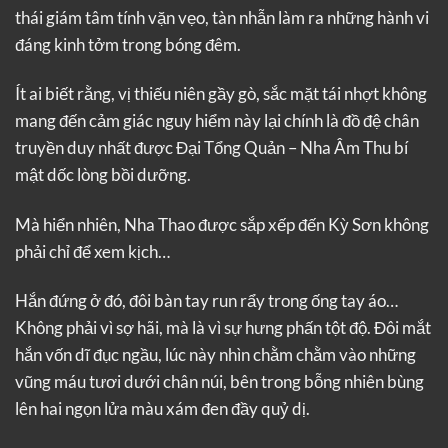
thái giám tâm tính vặn vẹo, tàn nhẫn làm ra những hành vi
đáng kinh tởm trong bóng đêm.
Ít ai biết rằng, vị thiếu niên gầy gò, sắc mặt tái nhợt không
mang đến cảm giác nguy hiểm này lại chính là đồ đệ chân
truyền duy nhất được Đại Tổng Quản – Nha Âm Thu bí
mật dốc lòng bồi dưỡng.
Mà hiển nhiên, Nha Thao được sắp xếp đến Kỳ Sơn không
phải chỉ để xem kịch…
Hắn đứng ở đó, đôi bàn tay run rẩy trong ống tay áo…
Không phải vì sợ hãi, mà là vì sự hưng phấn tột độ. Đôi mắt
hắn vốn dĩ đục ngầu, lúc này nhìn chằm chằm vào những
vũng máu tươi dưới chân núi, bên trong bỗng nhiên bùng
lên hai ngọn lửa màu xám đen đầy quỷ dị.