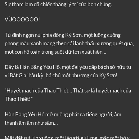
Sự tham lam đã chiến thắng lý trí của bọn chúng.
VÙOOOOOO!
Từ đỉnh ngọn núi phía đông Kỳ Sơn, một luồng cuồng
phong màu xanh mang theo cái lạnh thấu xương quét qua,
một con hổ toàn trong suốt dữ tợn xuất hiện…
Đây là Hàn Băng Yêu Hổ, một đại yêu cấp bách sở hữu tu
vi Bát Giai hậu kỳ, bá chủ một phương của Kỳ Sơn!
“Huyết mạch của Thao Thiết… Thật sự là huyết mạch của
Thao Thiết!”
Hàn Băng Yêu Hổ mở miệng phát ra tiếng người, âm
thanh ầm ầm như sấm…
Mặt đất sụt lún xuống, một lão già gù lưng, mặc một bộ y