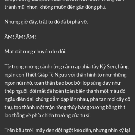
tránh mũi nhọn, không muốn đến gần động phủ.
Nhưng giờ đây, trật tự đó đã bị phá vỡ.
ẦM! ẦM! ẦM!
Mặt đất rung chuyển dữ dội.
Từ trong những cánh rừng rậm rạp phía tây Kỳ Sơn, hàng
ngàn con Thiết Giáp Tê Ngưu với thân hình to như những
ngọn núi nhỏ, toàn thân bao bọc bởi lớp sừng dày như
thép nguội, đôi mắt đã hoàn toàn biến thành một màu đỏ
ngầu điên dại, chúng dẫm đạp lên nhau, phá tan mọi cây cổ
thụ, tạo thành một trận hồng thủy bằng xương bằng thịt
lao thẳng về phía chiến trường của tu sĩ.
Trên bầu trời, mây đen đột ngột kéo đến, nhưng nhìn kỹ lại