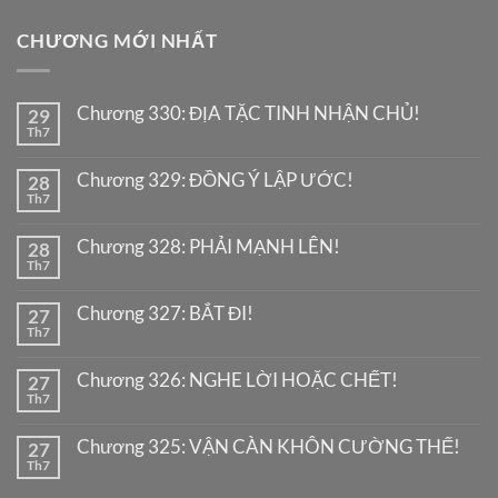
CHƯƠNG MỚI NHẤT
Chương 330: ĐỊA TẶC TINH NHẬN CHỦ!
29
Th7
Chương 329: ĐỒNG Ý LẬP ƯỚC!
28
Th7
Chương 328: PHẢI MẠNH LÊN!
28
Th7
Chương 327: BẮT ĐI!
27
Th7
Chương 326: NGHE LỜI HOẶC CHẾT!
27
Th7
Chương 325: VẬN CÀN KHÔN CƯỜNG THẾ!
27
Th7