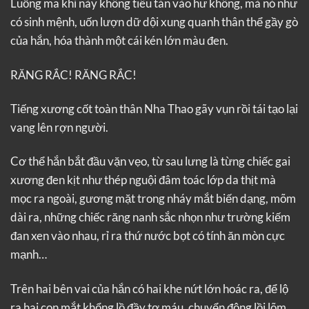
Luồng ma khí này không tiêu tán vào hư không, mà nó như
có sinh mệnh, uốn lượn dữ dội xung quanh thân thể gầy gò
của hắn, hóa thành một cái kén lớn màu đen.
RĂNG RẮC! RĂNG RẮC!
Tiếng xương cốt toàn thân Nha Thao gãy vụn rồi tái tạo lại
vang lên rợn người.
Cơ thể hắn bắt đầu vặn vẹo, từ sau lưng là từng chiếc gai
xương đen kịt như thép nguội đâm toác lớp da thịt mà
mọc ra ngoài, gương mặt trong nháy mắt biến dạng, mõm
dài ra, những chiếc răng nanh sắc nhọn như trường kiếm
đan xen vào nhau, rỉ ra thứ nước bọt có tính ăn mòn cực
mạnh…
Trên hai bên vai của hắn có hai khe nứt lớn hoác ra, để lộ
ra hai con mắt khổng lồ đầy tơ máu, chuyển động lồi lõm