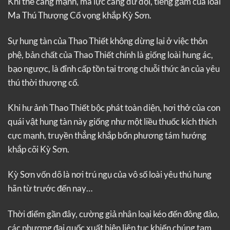
Khí thế càng mạnh, ma lực càng dữ dội, tiếng gầm của loài
Ma Thú Thượng Cổ vọng khắp Kỳ Sơn.
Sự hung tàn của Thao Thiết không dừng lại ở việc thôn
phệ, bản chất của Thao Thiết chính là giống loài hung ác,
bạo ngược, là đỉnh cấp tồn tại trong chuỗi thức ăn của yêu
thú thời thượng cổ.
Khi hư ảnh Thao Thiết bộc phát toàn diện, hơi thở của con
quái vật hung tàn này giống như một liều thuốc kích thích
cực mạnh, truyền thẳng khắp bốn phương tám hướng
khắp cõi Kỳ Sơn.
Kỳ Sơn vốn dõ là nơi trú ngụ của vô số loài yêu thú hung
hãn từ trước đến nay…
Thời điểm gần đây, cường giả nhân loại kéo đến đông đảo,
các phương đại quốc xuất hiện liên tục khiến chúng tạm