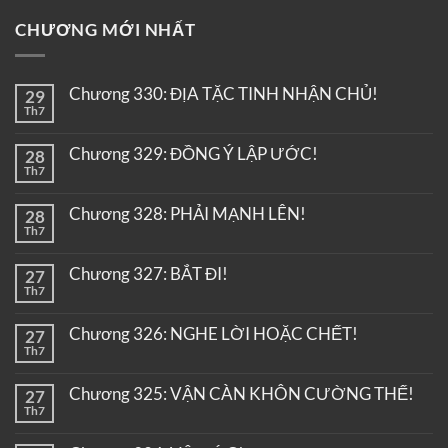
CHƯƠNG MỚI NHẤT
Chương 330: ĐỊA TẶC TINH NHẬN CHỦ!
29
Th7
Chương 329: ĐỒNG Ý LẬP ƯỚC!
28
Th7
Chương 328: PHẢI MẠNH LÊN!
28
Th7
Chương 327: BẮT ĐI!
27
Th7
Chương 326: NGHE LỜI HOẶC CHẾT!
27
Th7
Chương 325: VẬN CÀN KHÔN CƯỜNG THẾ!
27
Th7