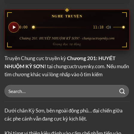
NGHE TRUYỆN
0:00
11:18
Chương 201: HUYẾT NHUỘM KỲ SƠN! · chungcuctruyenky.com
Giọng đọc tự động
Truyện Chung cực truyền kỳ
Chương 201: HUYẾT
NHUỘM KỲ SƠN!
tại chungcuctruyenky.com. Nếu muốn
tìm chương khác vui lòng nhấp vào ô tìm kiếm
Dưới chân Kỳ Sơn, bên ngoài động phủ… đại chiến giữa
các phe cánh vẫn đang cực kỳ kịch liệt.
Khi từng vị thiên kiêu đánh vào cấm chế nhằm tiến vào