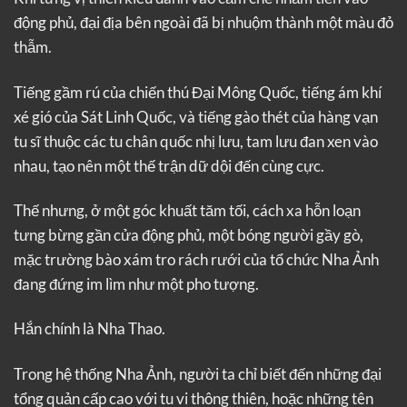
động phủ, đại địa bên ngoài đã bị nhuộm thành một màu đỏ
thẫm.
Tiếng gầm rú của chiến thú Đại Mông Quốc, tiếng ám khí
xé gió của Sát Linh Quốc, và tiếng gào thét của hàng vạn
tu sĩ thuộc các tu chân quốc nhị lưu, tam lưu đan xen vào
nhau, tạo nên một thế trận dữ dội đến cùng cực.
Thế nhưng, ở một góc khuất tăm tối, cách xa hỗn loạn
tưng bừng gần cửa động phủ, một bóng người gầy gò,
mặc trường bào xám tro rách rưới của tổ chức Nha Ảnh
đang đứng im lìm như một pho tượng.
Hắn chính là Nha Thao.
Trong hệ thống Nha Ảnh, người ta chỉ biết đến những đại
tổng quản cấp cao với tu vi thông thiên, hoặc những tên