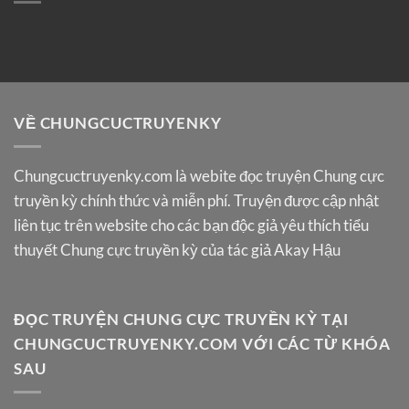
VỀ CHUNGCUCTRUYENKY
Chungcuctruyenky.com
là webite đọc truyện Chung cực
truyền kỳ chính thức và miễn phí. Truyện được cập nhật
liên tục trên website cho các bạn độc giả yêu thích tiểu
thuyết Chung cực truyền kỳ của tác giả Akay Hậu
ĐỌC TRUYỆN CHUNG CỰC TRUYỀN KỲ TẠI
CHUNGCUCTRUYENKY.COM VỚI CÁC TỪ KHÓA
SAU