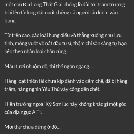
một con Địa Long Thất Giai khổng lồ dài tới trăm trượng
trồi lên từ lòng đất nuốt chửng cả người lẫn kiếm vào
bụng.
Từ trên cao, các loài hung điểu vồ thẳng xuống như lưu
tinh, móng vuốt vồ nát đầu tu sĩ, thậm chí sẵn sàng tự bạo
kéo theo nhân loại chôn cùng.
Máu tươi nhuộm đỏ, thi thể ngỗn ngang…
Hàng loạt thiên tài chưa kịp đánh vào cấm chế, đã bị hàng
trăm, hàng nghìn Yêu Thú vây công đến chết.
Hiện trường ngoài Kỳ Sơn lúc này không khác gì một góc
của địa ngục A Tì.
Mọi thứ chưa dừng ở đó…