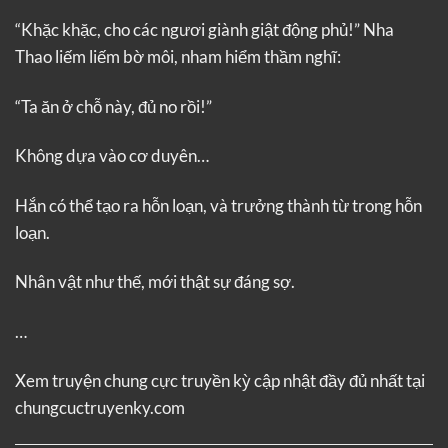
“Khặc khặc, cho các ngươi giành giật động phủ!” Nha
Thao liếm liếm bờ môi, nham hiểm thầm nghĩ:
“Ta ăn ở chỗ này, đủ no rồi!”
Không dựa vào cơ duyên…
Hắn có thể tạo ra hỗn loạn, và trưởng thành từ trong hỗn
loạn.
Nhân vật như thế, mới thật sự đáng sợ.
…
Xem truyện
chung cực truyền kỳ
cập nhật đầy đủ nhất tại
chungcuctruyenky.com