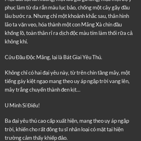
phục làm từ da rắn màu lục bảo, chống một cây gậy đầu
lâu bước ra. Nhưng chỉ một khoảnh khắc sau, thân hình
lão ta vặn vẹo, hóa thành một con Mãng Xà chín đầu
khổng lồ, toàn thân rỉ ra dịch độc màu tím làm thối rữa cả
không khí.
Cửu Đầu Độc Mãng, lại là Bát Giai Yêu Thú.
Không chỉ có hai đại yêu này, từ trên chín tầng mây, một
tiếng gáy kiệt ngạo mang theo uy áp ngập trời vang lên,
mây trắng chuyển thành đen kịt…
U Minh Sí Điểu!
Ba đại yêu thú cao cấp xuất hiện, mang theo uy áp ngập
trời, khiến cho rất đông tu sĩ nhân loại có mặt tại hiện
trường cảm thấy khiếp đảo.