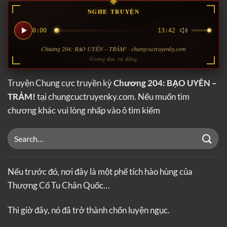
NGHE TRUYỆN
0:00
13:42
Chương 204: BẠO UYÊN – TRẢM! · chungcuctruyenky.com
Giọng đọc tự động
Truyện Chung cực truyền kỳ
Chương 204: BẠO UYÊN –
TRẢM!
tại chungcuctruyenky.com. Nếu muốn tìm
chương khác vui lòng nhấp vào ô tìm kiếm
Nếu trước đó, nơi đây là một phế tích hào hùng của
Thượng Cổ Tu Chân Quốc…
Thì giờ đây, nó đã trở thành chốn luyện ngục.