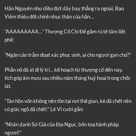
Hãn Nguyên như diều đứt dây bay thẳng ra ngoài, Bạo
Viêm thiêu đốt chính nhục thân của hắn…
“AAAAAAAAA…” Thượng Cổ Chi Đế gầm rú tê tâm liệt
phế:
“Ngăn cản trẫm đoạt xác phục sinh, ai cho ngươi gan chó?”
Phẫn nộ đã át đi lý trí… kế hoạch từ thượng cổ đến nay,
tích góp âm mưu sau nhiều năm tháng huỷ hoại trong chốc
lát.
“Tàn hồn vốn không nên tồn tại nơi thế gian, kẻ đã chết nên
có giác ngộ đã chết!” Lê Vĩ cười gằn:
“Nhân danh Sứ Giả của Địa Ngục, bổn toạ hành pháp
ngươi!”