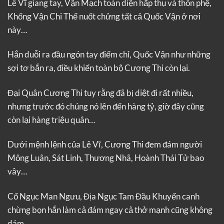
Lê Vĩ giang tay, Vận Mạch toàn diện hấp thụ và thôn phệ,
Khống Vận Chi Thể nuốt chửng tất cả Quốc Vận ở nơi
này…
Hắn duỗi ra đầu ngón tay điểm chỉ, Quốc Vận như những
sợi tơ bắn ra, điều khiển toàn bộ Cương Thi còn lại.
Đại Quân Cương Thi tuy rằng đã bị diệt đi rất nhiều,
nhưng trước đó chúng nó lên đến hàng tỷ, giờ đây cũng
còn lại hàng triệu quân…
Dưới mệnh lệnh của Lê Vĩ, Cương Thi đem đám người
Mông Luân, Sát Linh, Thương Nhã, Hoành Thái Tử bao
vây…
Cổ Ngục Man Ngưu, Địa Ngục Tam Đầu Khuyển canh
chừng bọn hắn làm cả đám ngay cả thở mạnh cũng không
dám.