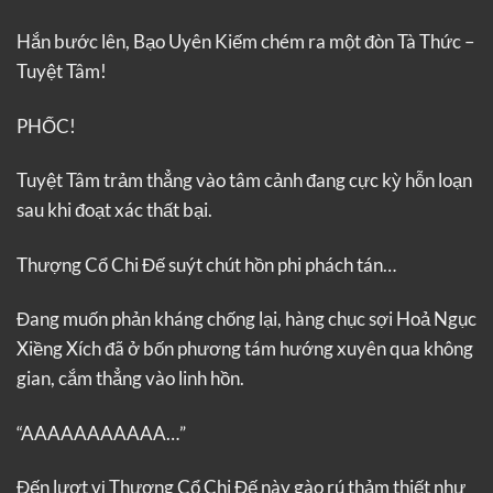
Hắn bước lên, Bạo Uyên Kiếm chém ra một đòn Tà Thức –
Tuyệt Tâm!
PHỐC!
Tuyệt Tâm trảm thẳng vào tâm cảnh đang cực kỳ hỗn loạn
sau khi đoạt xác thất bại.
Thượng Cổ Chi Đế suýt chút hồn phi phách tán…
Đang muốn phản kháng chống lại, hàng chục sợi Hoả Ngục
Xiềng Xích đã ở bốn phương tám hướng xuyên qua không
gian, cắm thẳng vào linh hồn.
“AAAAAAAAAAA…”
Đến lượt vị Thượng Cổ Chi Đế này gào rú thảm thiết như