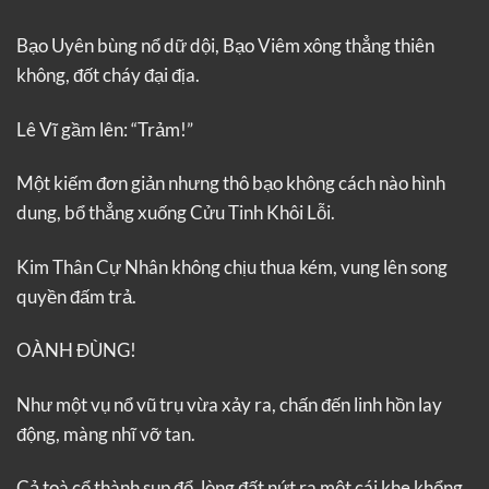
Bạo Uyên bùng nổ dữ dội, Bạo Viêm xông thẳng thiên
không, đốt cháy đại địa.
Lê Vĩ gầm lên: “Trảm!”
Một kiếm đơn giản nhưng thô bạo không cách nào hình
dung, bổ thẳng xuống Cửu Tinh Khôi Lỗi.
Kim Thân Cự Nhân không chịu thua kém, vung lên song
quyền đấm trả.
OÀNH ĐÙNG!
Như một vụ nổ vũ trụ vừa xảy ra, chấn đến linh hồn lay
động, màng nhĩ vỡ tan.
Cả toà cổ thành sụp đổ, lòng đất nứt ra một cái khe khổng