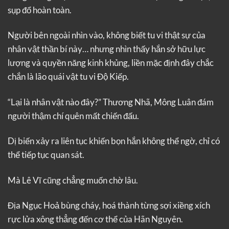
sụp đổ hoàn toàn.
Người bên ngoài nhìn vào, không biết tu vi thật sự của
nhân vật thần bí này… nhưng nhìn thấy hắn sở hữu lực
lượng và quyền năng kinh khủng, liền mặc định đây chắc
chắn là lão quái vật tu vi Độ Kiếp.
“Lại là nhân vật nào đây?” Thương Nhã, Mông Luân đám
người thậm chí quên mất chiến đấu.
Dị biến xảy ra liên tục khiến bọn hắn không thể ngờ, chỉ có
thể tiếp tục quan sát.
Mà Lê Vĩ cũng chẳng muốn chờ lâu.
Địa Ngục Hoả bùng cháy, hoá thành từng sợi xiềng xích
rực lửa xông thẳng đến cơ thể của Hãn Nguyên.