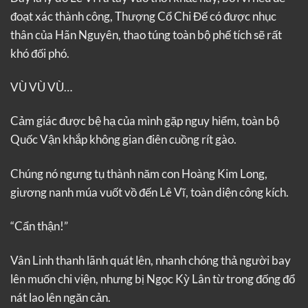
đoạt xác thành công, Thượng Cổ Chi Đế có được nhục
thân của Hãn Nguyên, thao túng toàn bộ phế tích sẽ rất
khó đối phó.
VÙ VÙ VÙ…
Cảm giác được bệ hạ của mình gặp nguy hiểm, toàn bộ
Quốc Vận khắp không gian điên cuồng rít gào.
Chúng nó ngưng tụ thành năm con Hoàng Kim Long,
giương nanh múa vuốt vồ đến Lê Vĩ, toàn diện công kích.
“Cẩn thận!”
Vân Linh thanh lãnh quát lên, nhanh chóng thả người bay
lên muốn chi viện, nhưng bị Ngọc Kỳ Lân từ trong đống đổ
nát lao lên ngăn cản.