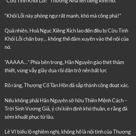
“Cửu Tinh Khôi Lỗi!” Thương Nhã lên tiếng kinh hô:
“Khôi Lỗi này phòng ngự rất mạnh, khó mà công phá!”
Quả nhiên, Hoả Ngục Xiềng Xích lao đến đều bị Cửu Tinh
Khôi Lỗi chấn bay… không thể đâm xuyên vào thể nội của
nó.
“AAAAA…” Phía bên trong, Hãn Nguyên gào thét thảm
thiết, vùng vẫy giãy dụa rồi dần trở nên bất lực
Rõ ràng, Thượng Cổ Tàn Hồn đã sắp thành công đoạt xác.
Nếu không phải Hãn Nguyên sở hữu Thiên Mệnh Cách –
Trời Sinh Vương Giả, ý chí kiên định khó thuần, e rằng đã
sớm khuất phục từ lâu.
Lê Vĩ biểu lộ nghiêm nghị, không hổ là nội tình của Thượng