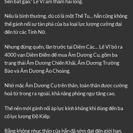
tiền bát gạo.” Lê Vĩ âm thầm hài lòng.
Nếu là bình thường, dù có là một Thể Tu… hắn cũng không
thể gánh nổi sự tàn phá của ba loại lực lượng cường đại
đến từ các Tinh Nữ.
Nhưng đừng quên, lần trước tại Diêm Các… Lê Vĩ bỏ ra
4000 vạn Diêm Điểm để mua Âm Dương Cụ, gồm ba
trạng thái Âm Dương Chiến Khải, Âm Dương Trường
Bào và Âm Dương Áo Choàng.
Nhờ mặc Âm Dương Cụ trên thân, toàn thân được cường
hoá từ trong ra ngoài, khả năng phòng ngự tăng cao.
Thế nên mới gánh nổi áp lực kinh khủng khi dùng đến ba
cổ lực lượng Độ Kiếp.
Bằng không nhục thân của hắn đã sớm đạt đến giới hạn,