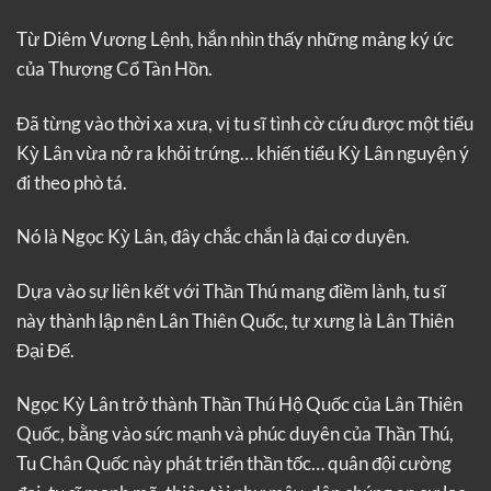
Từ Diêm Vương Lệnh, hắn nhìn thấy những mảng ký ức
của Thượng Cổ Tàn Hồn.
Đã từng vào thời xa xưa, vị tu sĩ tình cờ cứu được một tiểu
Kỳ Lân vừa nở ra khỏi trứng… khiến tiểu Kỳ Lân nguyện ý
đi theo phò tá.
Nó là Ngọc Kỳ Lân, đây chắc chắn là đại cơ duyên.
Dựa vào sự liên kết với Thần Thú mang điềm lành, tu sĩ
này thành lập nên Lân Thiên Quốc, tự xưng là Lân Thiên
Đại Đế.
Ngọc Kỳ Lân trở thành Thần Thú Hộ Quốc của Lân Thiên
Quốc, bằng vào sức mạnh và phúc duyên của Thần Thú,
Tu Chân Quốc này phát triển thần tốc… quân đội cường