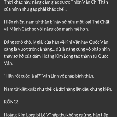
Thời khắc này, nàng cảm giác được Thiên Vận Chi Thân
của mình như gặp phải khắc chế…
Hiển nhiên, nam tử thần bí này sở hữu một loại Thể Chất
và Mệnh Cách so với nàng còn mạnh mẽ hơn.
Đáng sợ ở chỗ, lý giải của hắn về Khí Vận hay Quốc Vận
càng là vượt trên cả nàng… dù là nàng cũng vô pháp nhìn
thấy sơ hở của đám Hoàng Kim Long tạo thành từ Quốc
Vận.
“Hắn rốt cuộc là ai?” Vân Linh vô pháp bình thản.
Nam tử kiệt xuất như thế, cả đời nàng lần đầu chứng kiến.
RỐNG!
Hoàng Kim Long bị Lê Vĩ hấp thụ không ngừng, hắn tiếp