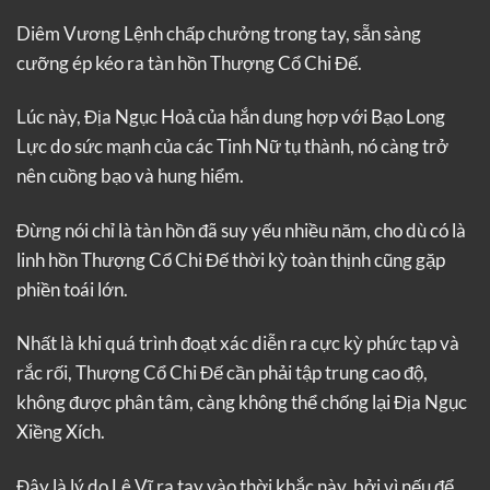
Diêm Vương Lệnh chấp chưởng trong tay, sẵn sàng
cưỡng ép kéo ra tàn hồn Thượng Cổ Chi Đế.
Lúc này, Địa Ngục Hoả của hắn dung hợp với Bạo Long
Lực do sức mạnh của các Tinh Nữ tụ thành, nó càng trở
nên cuồng bạo và hung hiểm.
Đừng nói chỉ là tàn hồn đã suy yếu nhiều năm, cho dù có là
linh hồn Thượng Cổ Chi Đế thời kỳ toàn thịnh cũng gặp
phiền toái lớn.
Nhất là khi quá trình đoạt xác diễn ra cực kỳ phức tạp và
rắc rối, Thượng Cổ Chi Đế cần phải tập trung cao độ,
không được phân tâm, càng không thể chống lại Địa Ngục
Xiềng Xích.
Đây là lý do Lê Vĩ ra tay vào thời khắc này, bởi vì nếu để