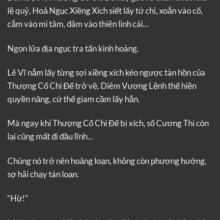
lệ quỷ, Hoả Ngục Xiềng Xích siết lấy tứ chi, xoắn vào cổ,
cắm vào mi tâm, đâm vào thiên linh cái…
Ngọn lửa địa ngục tra tấn kinh hoàng.
Lê Vĩ nắm lấy từng sợi xiềng xích kéo ngược tàn hồn của
Thượng Cổ Chi Đế trở về, Diêm Vương Lệnh thể hiện
quyền năng, cứ thế giam cầm lấy hắn.
Mà ngay khi Thượng Cổ Chi Đế bị xích, số Cương Thi còn
lại cũng mất đi đầu lĩnh…
Chúng nó trở nên hoảng loạn, không còn phương hướng,
sợ hãi chạy tán loạn.
“Hừ!”