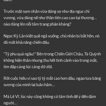
Trước mặt nam nhân vừa đáng sợ như địa ngục chi
vương, vừa đáng nể như thần tiên cao cao tại thượng…
nào dâng lên nỗi tâm trạng phản kháng?
Ngọc Kỳ Lân kiệt quệ ngã xuống, chủ nhân bị bắt hồn, nó
đã mất khả năng chiến đấu.
“Tỷ phu quá ngầu!” Bên trong Chiến Giới Châu, Tà Quỳnh
không hiện thân nhưng thu hết tình cảnh vào trong mắt,
tim đập càng lúc càng dữ dội.
Rốt cuộc hiểu vì sao tỷ tỷ mắt cao hơn đầu, ngạo tựa băng
sương của mình lại luân hãm…
Mà Lê Vĩ, lúc này cũng không có tâm tình để ý đến đám
người…