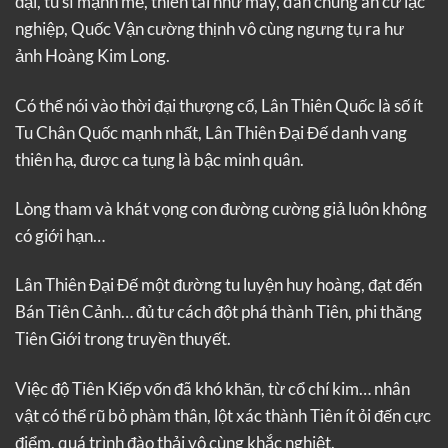
đại, tu sĩ mạnh mẽ, thiên tài như mây, dân chúng an cư lạc
nghiệp, Quốc Vận cường thịnh vô cùng ngưng tụ ra hư
ảnh Hoàng Kim Long.
Có thể nói vào thời đại thượng cổ, Lân Thiên Quốc là số ít
Tu Chân Quốc mạnh nhất, Lân Thiên Đại Đế danh vang
thiên hạ, được ca tụng là bậc minh quân.
Lòng tham và khát vọng con đường cường giả luôn không
có giới hạn…
Lân Thiên Đại Đế một đường tu luyện huy hoàng, đạt đến
Bán Tiên Cảnh… đủ tư cách đột phá thành Tiên, phi thăng
Tiên Giới trong truyền thuyết.
Việc độ Tiên Kiếp vốn đã khó khăn, từ cổ chí kim… nhân
vật có thể rũ bỏ phàm thân, lột xác thành Tiên ít ỏi đến cực
điểm, quá trình đào thải vô cùng khắc nghiệt.