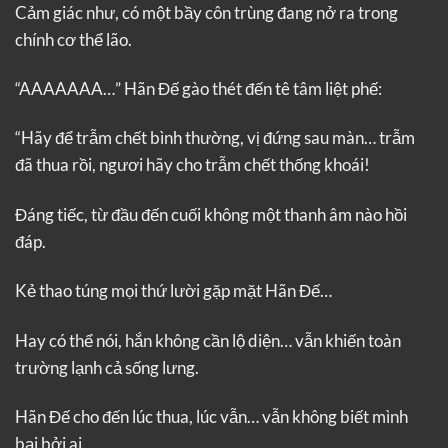
Cảm giác như, có một bầy côn trùng đang nở ra trong
chính cơ thể lão.
“AAAAAAA…” Hãn Đế gào thét đến tê tâm liệt phế:
“Hãy để trẫm chết bình thường, vị đứng sau màn… trẫm
đã thua rồi, ngươi hãy cho trẫm chết thống khoái!
Đáng tiếc, từ đầu đến cuối không một thanh âm nào hồi
đáp.
Kẻ thao túng mọi thứ lười gặp mặt Hãn Đế…
Hay có thể nói, hắn không cần lộ diện… vẫn khiến toàn
trường lạnh cả sống lưng.
Hãn Đế cho đến lúc thua, lúc vẫn… vẫn không biết mình
bại bởi ai.