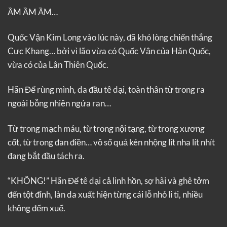
ẦM ẦM ẦM…
Quốc Vận Kim Long vào lúc này, đã khó lòng chiến thắng
Cực Khang… bởi vì lão vừa có Quốc Vận của Hãn Quốc,
vừa có của Lân Thiên Quốc.
Hãn Đế rùng mình, da đầu tê dại, toàn thân từ trong ra
ngoài bỗng nhiên ngứa ran…
Từ trong mạch máu, từ trong nội tạng, từ trong xương
cốt, từ trong đan điền… vô số quả kén nhộng lít nha lít nhít
đang bắt đầu tách ra.
“KHÔNG!” Hãn Đế tê dại cả linh hồn, sợ hãi và ghê tởm
đến tột đỉnh, làn da xuất hiện từng cái lỗ nhỏ li ti, nhiều
không đếm xuể.