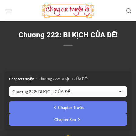
Bỏ
qua
nội
dung
Chương 222: BI KỊCH CỦA ĐẾ!
Chapter truyện
/
Chương 222: BI KỊCH CỦA ĐẾ!
Chapter Trước
Chapter Sau