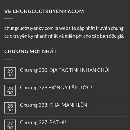
VỀ CHUNGCUCTRUYENKY.COM
chungcuctruyenky.com là website cập nhật truyện chung
cực truyền kỳ nhanh nhất và miễn phí cho các bạn độc giả
CHƯƠNG MỚI NHẤT
Chương 330: ĐỊA TẶC TINH NHẬN CHỦ!
29
Th7
Chương 329: ĐỒNG Ý LẬP ƯỚC!
28
Th7
Chương 328: PHẢI MẠNH LÊN!
28
Th7
Chương 327: BẮT ĐI!
27
Th7