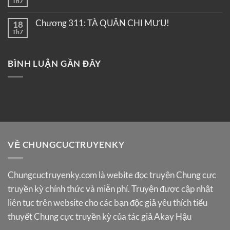
Th7
Chương 311: TÀ QUÂN CHI MƯU!
18
Th7
BÌNH LUẬN GẦN ĐÂY
VỀ CHUNGCUCTRUYENKY
Chungcuctruyenky.com
là webite đọc truyện Chung cực
truyền kỳ chính thức và miễn phí. Truyện được cập nhật
liên tục trên website cho các bạn độc giả yêu thích tiểu
thuyết Chung cực truyền kỳ của tác giả Akay Hậu