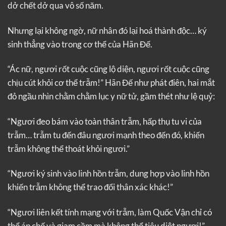
dở chết dở qua vô số năm.
Nhưng lại không ngờ, nữ nhân đó lại hoá thành độc… ký
sinh thẳng vào trong cơ thể của Hãn Đế.
“Ác nữ, ngươi rốt cuộc cũng lộ diện, ngươi rốt cuộc cũng
chịu cút khỏi cơ thể trẫm!” Hãn Đế như phát điên, hai mắt
đỏ ngầu nhìn chằm chằm lục y nữ tử, gầm thét như lệ quỷ:
“Ngươi đeo bám vào toàn thân trẫm, hấp thụ tu vi của
trẫm… trẫm tu đến đâu ngươi mạnh theo đến đó, khiến
trẫm không thể thoát khỏi ngươi.”
“Ngươi ký sinh vào linh hồn trẫm, dung hợp vào linh hồn
khiến trẫm không thể trao đổi thân xác khác!”
“Ngươi liên kết tính mạng với trẫm, làm Quốc Vận chỉ có
thể áp chế và giam cầm mà không thể tiêu diệt ngươi!”