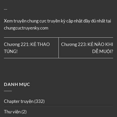
…
Xem truyện
chung cực truyền kỳ
cập nhật đầy đủ nhất tại
chungcuctruyenky.com
Chương 221: KẺ THAO
Chương 223: KẺ NÀO KHI
TÚNG!
DỄ MUỘI?
DANH MỤC
Chapter truyện
(332)
Thư viện
(2)