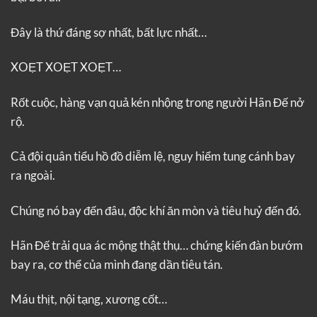
Đây là thứ đáng sợ nhất, bất lực nhất…
XOẸT XOẸT XOẸT…
Rốt cuộc, hàng vạn quả kén nhộng trong người Hãn Đế nở
rộ.
Cả đội quân tiểu hồ đồ diễm lệ, nguy hiểm tung cánh bay
ra ngoài.
Chúng nó bay đến đâu, độc khí ăn mòn và tiêu huỷ đến đó.
Hãn Đế trải qua ác mộng thật thụ… chứng kiến đàn bướm
bay ra, cơ thể của mình đang dần tiêu tán.
Máu thịt, nội tạng, xương cốt…