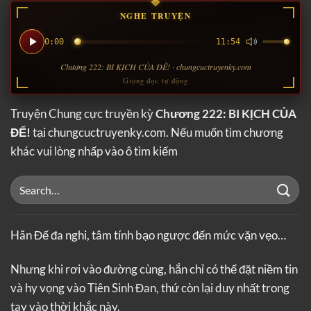
NGHE TRUYỆN
0:00
11:54
Chương 222: BI KỊCH CỦA ĐẾ! · chungcuctruyenky.com
Giọng đọc tự động
Truyện Chung cực truyền kỳ
Chương 222: BI KỊCH CỦA
ĐẾ!
tại chungcuctruyenky.com. Nếu muốn tìm chương
khác vui lòng nhấp vào ô tìm kiếm
Hãn Đế đa nghi, tâm tính bạo ngược đến mức vặn vẹo…
Nhưng khi rơi vào đường cùng, hắn chỉ có thể đặt niềm tin
và hy vọng vào Tiên Sinh Đan, thứ còn lại duy nhất trong
tay vào thời khắc này.