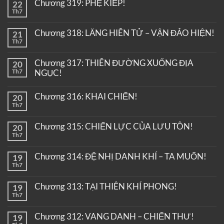
Chương 319: PHỆ KIẾP!
22
Th7
Chương 318: LĂNG HIÊN TỬ – VẬN ĐẢO HIỆN!
21
Th7
Chương 317: THIÊN ĐƯỜNG XUỐNG ĐỊA
20
Th7
NGỤC!
Chương 316: KHAI CHIẾN!
20
Th7
Chương 315: CHIẾN LỰC CỦA LƯU TÔN!
20
Th7
Chương 314: ĐỆ NHỊ DANH KHÍ – TA MUỐN!
19
Th7
Chương 313: TẠI THIÊN KHÍ PHONG!
19
Th7
Chương 312: VANG DANH – CHIẾN THƯ!
19