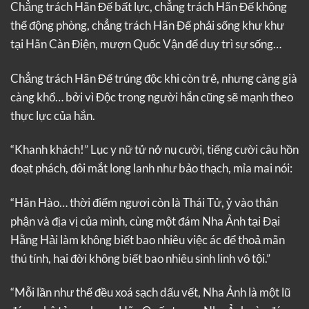
Chẳng trách Hãn Đế bất lực, chẳng trách Hãn Đế không
thể động phòng, chẳng trách Hãn Đế phải sống khư khư
tại Hãn Càn Điện, mượn Quốc Vận để duy trì sự sống…
Chẳng trách Hãn Đế trúng độc khi còn trẻ, nhưng càng già
càng khổ… bởi vì Độc trong người hắn cũng sẽ mạnh theo
thực lực của hắn.
“Khanh khách!” Lục y nữ tử nở nụ cười, tiếng cười câu hồn
đoạt phách, đôi mắt long lanh như bảo thạch, mỉa mai nói:
“Hãn Hào… thời điểm ngươi còn là Thái Tử, ỷ vào thân
phận và địa vị của mình, cùng một đám Nha Ảnh tại Đại
Hằng Hải làm không biết bao nhiêu việc ác để thoả mãn
thú tính, hại đời không biết bao nhiêu sinh linh vô tội.”
“Mỗi lần như thế đều xoá sạch dấu vết, Nha Ảnh là một lũ