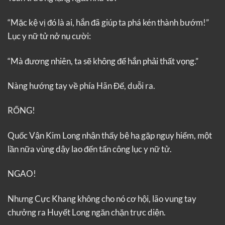
“Mặc kệ vị đó là ai, hắn đã giúp ta phá kén thành bướm!”
Lục y nữ tử nở nụ cười:
“Mà đương nhiên, ta sẽ không để hắn phải thất vọng.”
Nàng hướng tay về phía Hãn Đế, duỗi ra.
RỐNG!
Quốc Vận Kim Long nhận thấy bệ hạ gặp nguy hiểm, một
lần nữa vùng dậy lao đến tấn công lục y nữ tử.
NGAO!
Nhưng Cực Khang không cho nó cơ hội, lão vung tay
chưởng ra Huyết Long ngăn chặn trực diện.