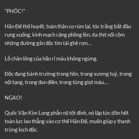
“PHỐC!”
Hãn Đế thổ huyết, toàn thân co rúm lại, tóc trắng bắt đầu
rụng xuống, kinh mạch căng phồng lên, da thịt nổi cộm
những đường gân độc tím tái ghê rợn…
Lỗ chân lông của hắn rỉ máu không ngừng.
Độc đang bành trường trong hồn, trong xương tuỷ, trong
nội tạng, trong đan điền, trong từng giọt máu…
NGAO!
Quốc Vận Kim Long phẫn nộ tột đỉnh, nó lập tức dồn hết
toàn lực lao thẳng vào cơ thể Hãn Đế, muốn giúp y thanh
trừng kịch độc.