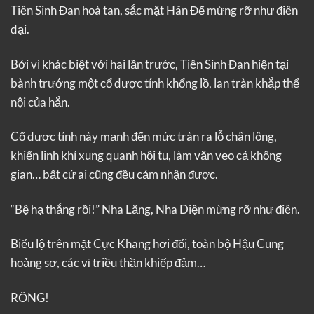
Tiên Sinh Đan hoà tan, sắc mặt Hãn Đế mừng rỡ như điên
dại.
Bởi vì khác biệt với hai lần trước, Tiên Sinh Đan hiện tại
bành trướng một cổ dược tính khổng lồ, lan tràn khắp thể
nội của hắn.
Cổ dược tính này mạnh đến mức tràn ra lỗ chân lông,
khiến linh khí xung quanh hội tụ, làm vặn vẹo cả không
gian… bất cứ ai cũng đều cảm nhận được.
“Bệ hạ thắng rồi!” Nha Lăng, Nha Diện mừng rỡ như điên.
Biểu lộ trên mặt Cực Khang hơi đổi, toàn bộ Hậu Cung
hoảng sợ, các vị triều thần khiếp đảm…
RỐNG!