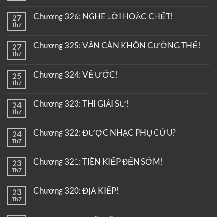
Chương 326: NGHE LỜI HOẶC CHẾT!
27
Th7
Chương 325: VẬN CÀN KHÔN CƯỜNG THẾ!
27
Th7
Chương 324: VỆ ƯỚC!
25
Th7
Chương 323: THI GIẢI SƯ!
24
Th7
Chương 322: ĐƯỢC NHẠC PHỤ CỨU?
24
Th7
Chương 321: TIÊN KIẾP ĐẾN SỚM!
23
Th7
Chương 320: ĐỊA KIẾP!
23
Th7