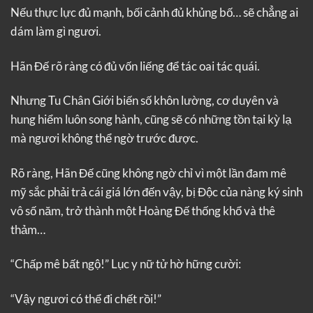
Nếu thực lực đủ mạnh, bối cảnh đủ khủng bố… sẽ chẳng ai
dám làm gì ngươi.
Hãn Đế rõ ràng có đủ vốn liếng để tác oai tác quái.
Nhưng Tu Chân Giới biến số khôn lường, cơ duyên và
hung hiểm luôn song hành, cũng sẽ có những tồn tại kỳ lạ
mà ngươi không thể ngờ trước được.
Rõ ràng, Hãn Đế cũng không ngờ chỉ vì một lần đam mê
mỹ sắc phải trả cái giá lớn đến vậy, bị Độc của nàng ký sinh
vô số năm, trở thành một Hoàng Đế thống khổ và thê
thảm…
“Chấp mê bất ngộ!” Lục y nữ tử hờ hững cười:
“Vậy ngươi có thể đi chết rồi!”