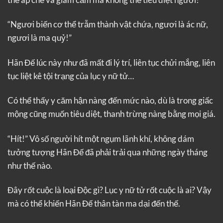
“Ngươi biến cơ thể trẫm thành vật chứa, ngươi là ác nữ,
ngươi là ma quỷ!”
Hãn Đế lúc này như đã mất đi lý trí, liên tục chửi mắng, liên
tục liệt kê tội trạng của lục y nữ tử…
Có thể thấy y căm hận nàng đến mức nào, dù là trong giấc
mộng cũng muốn tiêu diệt, thanh trừng nàng bằng mọi giá.
“Hít!” Vô số người hít một ngụm lãnh khí, không dám
tưởng tượng Hãn Đế đã phải trải qua những ngày tháng
như thế nào.
Đây rốt cuộc là loại Độc gì? Lục y nữ tử rốt cuộc là ai? Vậy
mà có thể khiến Hãn Đế thân tàn ma dại đến thế.