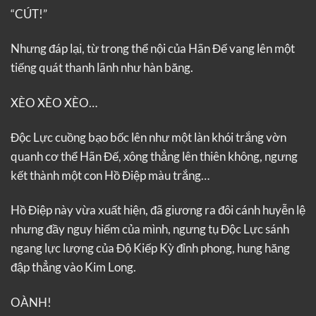
“CÚT!”
Nhưng đáp lại, từ trong thể nội của Hãn Đế vang lên một
tiếng quát thanh lãnh như hàn băng.
XÈO XÈO XÈO…
Độc Lực cuồng bạo bốc lên như một làn khói trắng vờn
quanh cơ thể Hãn Đế, xông thẳng lên thiên không, ngưng
kết thành một con Hồ Điệp màu trắng…
Hồ Điệp này vừa xuất hiện, đã giương ra đôi cánh huyễn lệ
nhưng đầy nguy hiểm của mình, ngưng tụ Độc Lực sánh
ngang lực lượng của Độ Kiếp Kỳ đỉnh phong, hung hăng
đập thẳng vào Kim Long.
OÀNH!