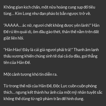
Không gian kịch chấn, một nửa hoàng cung sụp đổ tiêu
tùng… Kim Long như đạn pháo bị bắn ngược trở về.
“AAAAA… ác nữ, ngươi chết không được yên lành!” Hãn
Đế rú lên quái dị, ôm đầu gào thét, thân thể nằm trên đất
giật liên hồi.
“Hãn Hào! Đây là cái giá ngươi phải trả!” Thanh âm lạnh
thấu xương khiến chúng sinh tê dại cả da đầu, gọi thẳng
tên của Hãn Đế.
Một cảnh tượng khó tin diễn ra.
Từ trong thể nội của Hãn Đế, Độc Lực cuồn cuộn phóng
thích… ngưng kết thành hư ảnh của một mỹ nhân tuyệt sắc
không thể dùng từ ngữ phàm trần để hình dung.