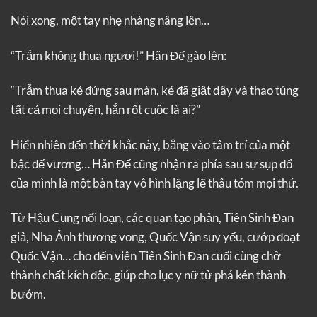
Nói xong, một tay nhẹ nhàng nâng lên…
“Trẫm không thua ngươi!” Hãn Đế gào lên:
“Trẫm thua kẻ đứng sau màn, kẻ đã giật dây và thao túng
tất cả mọi chuyện, hắn rốt cuộc là ai?”
Hiển nhiên đến thời khắc này, bằng vào tâm trí của một
bậc đế vương… Hãn Đế cũng nhận ra phía sau sự sụp đổ
của mình là một bàn tay vô hình lặng lẽ thâu tóm mọi thứ.
Từ Hậu Cung nổi loạn, các quan tạo phản, Tiên Sinh Đan
giả, Nha Ảnh thương vong, Quốc Vận suy yếu, cướp đoạt
Quốc Vận… cho đến viên Tiên Sinh Đan cuối cùng chở
thành chất kích độc, giúp cho lục y nữ tử phá kén thành
bướm.