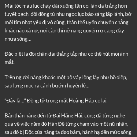
Mái tóc màu lục chảy dài xuống tận eo, làn da trắng hơn
tuyết bạch, đôi đồng tử như ngọc lục bảo sáng lấp lánh, bờ
môi tím nhạt yêu dị vô cùng, thân thể uyển chuyển chẳng
khác nào xà nữ, nơi cần thì nở nang quyến rữ căng đầy
nhựa sống…
Đặc biệt là đôi chân dài thẳng tắp như có thể hút mọi ánh
mắt.
Trên người nàng khoác một bộ váy lộng lẫy như hồ điệp,
sau lưng mọc ra cánh bướm huyễn lệ…
“Đây là…” Đồng tử trong mắt Hoàng Hậu co lại.
Bản thân nàng đến từ Đại Hằng Hải, cũng đã từng nghe
qua về việc năm đó Hãn Đế từng chạm vào một nữ nhân,
sau đó bị Độc của nàng ta đeo bám, hành hạ đến mức sống