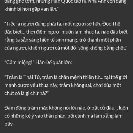
đáng ghê tởm, nhưng Hãn Quốc tạo ra Nha Ảnh còn đáng
khinh bỉ hơn gấp vạn lần.”
“Tiếc là ngươi đụng phải ta, một người sở hữu Độc Thể
đặc biệt… thời điểm ngươi muốn làm nhục ta, nào đâu biết
rằng ta sẵn sàng hiến tế sinh mạng, trở thành một phần
của ngươi, khiến ngươi cả một đời sống không bằng chết.”
“Câm miệng!” Hãn Đế quát lớn:
“Trẫm là Thái Tử, trẫm là chân mệnh thiên tử… tại thế giới
mạnh được yếu thua này, trẫm không sai, chơi đùa một
chút có là gì chứ hả?”
Đám đông trầm mặc không nói lời nào, ở bất cứ đâu… luôn
có những kẻ ỷ vào thân phận, bối cảnh mà làm xằng làm
bậy.