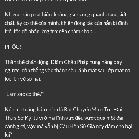
Nhưng hắn phát hiện, không gian xung quanh đang siết
chặt lấy cơ thể của mình, khiến động tác của hắn bị đình
trệ, tốc độ phản ứng trở nên chậm chạp…
PHỐC!
Thân thể chấn động, Diêm Chấp Pháp hung hăng bay
ngược, đập thẳng vào thành cầu, ánh mắt sau lớp mặt nạ
loé lên vẻ sợ hãi:
“Làm sao có thể?”
Nên biết rằng hắn chính là Bát Chuyển Minh Tu – Đại
Thừa Sơ Kỳ, tu vi ở hai lĩnh vực đều vượt qua một đại
cảnh giới, vậy mà vẫn bị Câu Hồn Sứ Giả này đấm cho bại
lui?