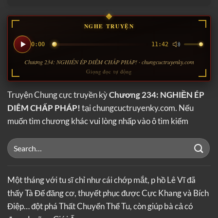
NGHE TRUYỆN
0:00
11:42
Chương 234: NGHIỀN ÉP DIÊM CHẤP PHÁP! · chungcuctruyenky.com
Giọng đọc tự động
Truyện Chung cực truyền kỳ
Chương 234: NGHIỀN ÉP
DIÊM CHẤP PHÁP!
tại chungcuctruyenky.com. Nếu
muốn tìm chương khác vui lòng nhấp vào ô tìm kiếm
Một tháng với tu sĩ chỉ như cái chớp mắt, p hồ Lê Vĩ đã
thấy Tà Đế đăng cơ, thuyết phục được Cực Khang và Bích
Điệp… đột phá Thất Chuyển Thể Tu, còn giúp bà cả có