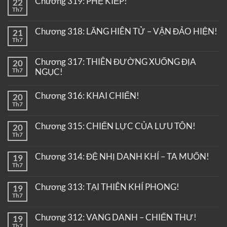
Chương 319: PHỆ KIẾP!
22
Th7
Chương 318: LĂNG HIÊN TỬ – VẬN ĐẢO HIỆN!
21
Th7
Chương 317: THIÊN ĐƯỜNG XUỐNG ĐỊA
20
Th7
NGỤC!
Chương 316: KHAI CHIẾN!
20
Th7
Chương 315: CHIẾN LỰC CỦA LƯU TÔN!
20
Th7
Chương 314: ĐỆ NHỊ DANH KHÍ – TA MUỐN!
19
Th7
Chương 313: TẠI THIÊN KHÍ PHONG!
19
Th7
Chương 312: VANG DANH – CHIẾN THƯ!
19
Th7