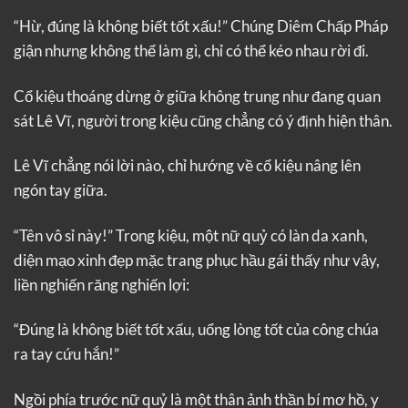
“Hừ, đúng là không biết tốt xấu!” Chúng Diêm Chấp Pháp
giận nhưng không thể làm gì, chỉ có thể kéo nhau rời đi.
Cổ kiệu thoáng dừng ở giữa không trung như đang quan
sát Lê Vĩ, người trong kiệu cũng chẳng có ý định hiện thân.
Lê Vĩ chẳng nói lời nào, chỉ hướng về cổ kiệu nâng lên
ngón tay giữa.
“Tên vô sỉ này!” Trong kiệu, một nữ quỷ có làn da xanh,
diện mạo xinh đẹp mặc trang phục hầu gái thấy như vậy,
liền nghiến răng nghiến lợi:
“Đúng là không biết tốt xấu, uổng lòng tốt của công chúa
ra tay cứu hắn!”
Ngồi phía trước nữ quỷ là một thân ảnh thần bí mơ hồ, y