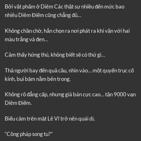
Bởi vật phẩm ở Diêm Các thật sự nhiều đến mức bao
nhiêu Diêm Điểm cũng chẳng đủ…
Không chần chờ, hắn chọn ra nơi phát ra khí vận với hai
màu trắng và đen…
Cảm thấy hứng thú, không biết sẽ có thứ gì…
Thả người bay đến quả cầu, nhìn vào… một quyển trục cổ
kính, bụi bặm nằm bên trong.
Không rõ đẳng cấp, nhưng giá bán cực cao… tận 9000 vạn
Diêm Điểm.
Biểu cảm trên mặt Lê Vĩ trở nên quái dị.
“Công pháp song tu?”