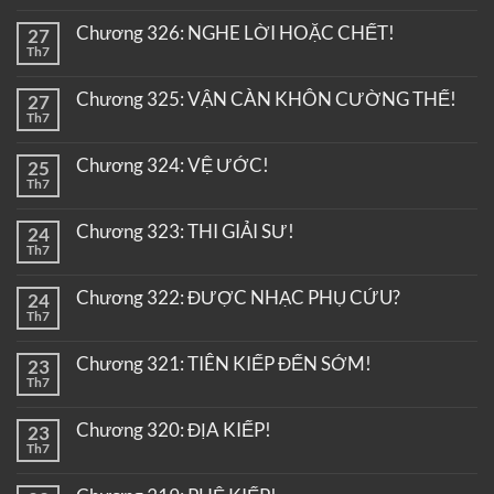
Chương 326: NGHE LỜI HOẶC CHẾT!
27
Th7
Chương 325: VẬN CÀN KHÔN CƯỜNG THẾ!
27
Th7
Chương 324: VỆ ƯỚC!
25
Th7
Chương 323: THI GIẢI SƯ!
24
Th7
Chương 322: ĐƯỢC NHẠC PHỤ CỨU?
24
Th7
Chương 321: TIÊN KIẾP ĐẾN SỚM!
23
Th7
Chương 320: ĐỊA KIẾP!
23
Th7