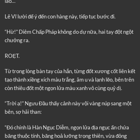
lão…
Lê Vĩ lười để ý đến con hàng này, tiếp tục bước đi.
“Hừ!” Diêm Chấp Pháp không do dự nữa, hai tay đột ngột
chưởng ra.
ROẸT.
Từ trong lòng bàn tay của hắn, từng đốt xương cốt liên kết
tạo thành xiềng xích màu trắng, âm u và lạnh lẽo, bên trên
còn thiêu đốt một ngọn lửa màu xanh vô cùng quỷ dị.
“Trời ạ!” Ngưu Đầu thấy cảnh này vội vàng núp sang một
bên, sợ hãi than:
“Đó chính là Hàn Ngục Diễm, ngọn lửa địa ngục ẩn chứa
băng thuộc tính, băng hoả lưỡng trọng thiên, vừa đông