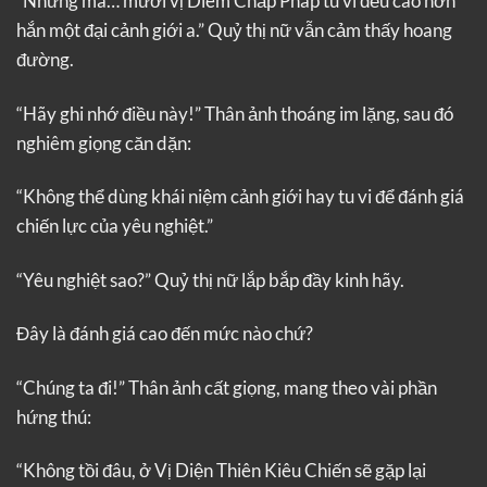
“Nhưng mà… mười vị Diêm Chấp Pháp tu vi đều cao hơn
hắn một đại cảnh giới a.” Quỷ thị nữ vẫn cảm thấy hoang
đường.
“Hãy ghi nhớ điều này!” Thân ảnh thoáng im lặng, sau đó
nghiêm giọng căn dặn:
“Không thể dùng khái niệm cảnh giới hay tu vi để đánh giá
chiến lực của yêu nghiệt.”
“Yêu nghiệt sao?” Quỷ thị nữ lắp bắp đầy kinh hãy.
Đây là đánh giá cao đến mức nào chứ?
“Chúng ta đi!” Thân ảnh cất giọng, mang theo vài phần
hứng thú:
“Không tồi đâu, ở Vị Diện Thiên Kiêu Chiến sẽ gặp lại