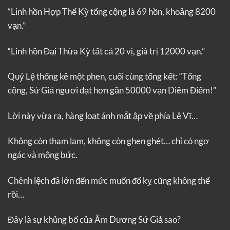
“Linh hồn Hợp Thể Kỳ tổng cộng là 69 hồn, khoảng 8200
vạn.”
“Linh hồn Đại Thừa Kỳ tất cả 20 vị, giá trị 12000 vạn.”
Quỷ Lệ thống kê một phen, cuối cùng tổng kết: “Tổng
cộng, Sứ Giả ngươi đạt hơn gần 50000 vạn Diêm Điểm!”
Lời này vừa ra, hàng loạt ánh mắt ập về phía Lê Vĩ…
Không còn tham lam, không còn ghen ghét… chỉ có ngơ
ngác và mộng bức.
Chênh lệch đã lớn đến mức muốn đố kỵ cũng không thể
rồi…
Đây là sự khủng bố của Âm Dương Sứ Giả sao?