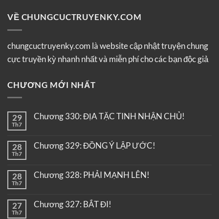
VỀ CHUNGCUCTRUYENKY.COM
chungcuctruyenky.com là website cập nhật truyện chung
cực truyền kỳ nhanh nhất và miễn phí cho các bạn độc giả
CHƯƠNG MỚI NHẤT
Chương 330: ĐỊA TẶC TINH NHẬN CHỦ!
29
Th7
Chương 329: ĐỒNG Ý LẬP ƯỚC!
28
Th7
Chương 328: PHẢI MẠNH LÊN!
28
Th7
Chương 327: BẮT ĐI!
27
Th7