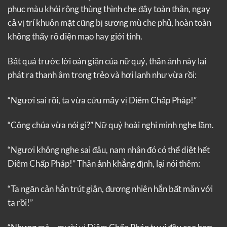
phục màu khói rộng thùng thình che đậy toàn thân, ngay
cả vị trí khuôn mặt cũng bị sương mù che phủ, hoàn toàn
không thấy rõ diện mạo hay giới tính.
Bất quá trước lời oán giận của nữ quỷ, thân ảnh này lại
phát ra thanh âm trong trẻo và hơi lạnh như vừa rồi:
“Ngươi sai rồi, ta vừa cứu mấy vị Diêm Chấp Pháp!”
“Công chúa vừa nói gì?” Nữ quỷ hoài nghi mình nghe lầm.
“Ngươi không nghe sai đâu, nam nhân đó có thể diệt hết
Diêm Chấp Pháp!” Thân ảnh khẳng định, lại nói thêm:
“Ta ngăn cản hắn trút giận, đương nhiên hắn bất mãn với
ta rồi!”