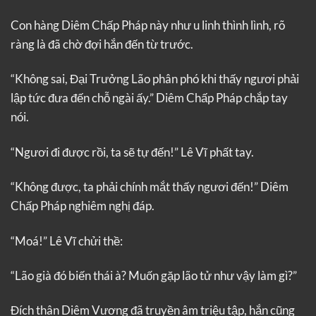
Con hàng Diêm Chấp Pháp này như u linh thình lình, rõ
ràng là đã chờ đợi hắn đến từ trước.
“Không sai, Đại Trưởng Lão phân phó khi thấy ngươi phải
lập tức đưa đến chỗ ngài ấy.” Diêm Chấp Pháp chắp tay
nói.
“Ngươi đi được rồi, ta sẽ tự đến!” Lê Vĩ phất tay.
“Không được, ta phải chính mắt thấy ngươi đến!” Diêm
Chấp Pháp nghiêm nghị đáp.
“Moá!” Lê Vĩ chửi thề:
“Lão già đó biến thái à? Muốn gặp lão tử như vậy làm gì?”
Đích thân Diêm Vương đã truyền âm triệu tập, hắn cũng