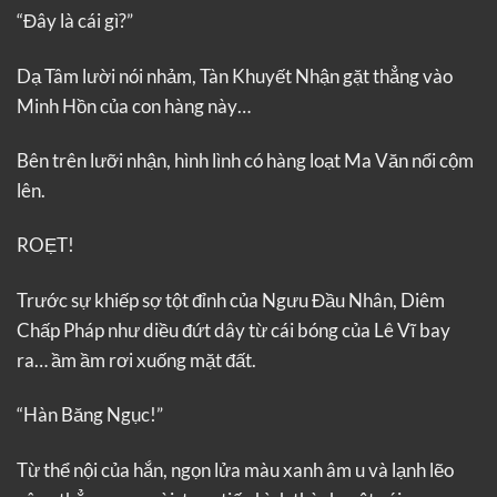
“Đây là cái gì?”
Dạ Tâm lười nói nhảm, Tàn Khuyết Nhận gặt thẳng vào
Minh Hồn của con hàng này…
Bên trên lưỡi nhận, hình lình có hàng loạt Ma Văn nổi cộm
lên.
ROẸT!
Trước sự khiếp sợ tột đỉnh của Ngưu Đầu Nhân, Diêm
Chấp Pháp như diều đứt dây từ cái bóng của Lê Vĩ bay
ra… ầm ầm rơi xuống mặt đất.
“Hàn Băng Ngục!”
Từ thể nội của hắn, ngọn lửa màu xanh âm u và lạnh lẽo