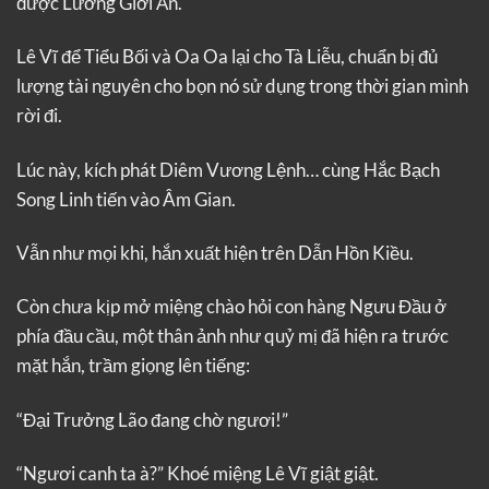
được Lưỡng Giới Ấn.
Lê Vĩ để Tiểu Bối và Oa Oa lại cho Tà Liễu, chuẩn bị đủ
lượng tài nguyên cho bọn nó sử dụng trong thời gian mình
rời đi.
Lúc này, kích phát Diêm Vương Lệnh… cùng Hắc Bạch
Song Linh tiến vào Âm Gian.
Vẫn như mọi khi, hắn xuất hiện trên Dẫn Hồn Kiều.
Còn chưa kịp mở miệng chào hỏi con hàng Ngưu Đầu ở
phía đầu cầu, một thân ảnh như quỷ mị đã hiện ra trước
mặt hắn, trầm giọng lên tiếng:
“Đại Trưởng Lão đang chờ ngươi!”
“Ngươi canh ta à?” Khoé miệng Lê Vĩ giật giật.