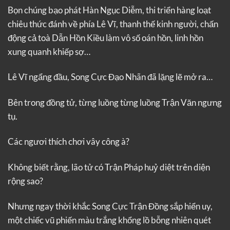
Bọn chúng bạo phát Hàn Ngục Diễm, thi triển hàng loạt
chiêu thức đánh về phía Lê Vĩ, thanh thế kinh người, chấn
động cả toà Dẫn Hồn Kiều làm vô số oán hồn, linh hồn
xung quanh khiếp sợ…
Lê Vĩ ngẩng đầu, Song Cực Đạo Nhãn đã lặng lẽ mở ra…
Bên trong đồng tử, từng luồng từng luồng Trận Văn ngưng
tụ.
Các ngươi thích chơi vây công à?
Không biết rằng, lão tử có Trận Pháp huỷ diệt trên diện
rộng sao?
Nhưng ngay thời khắc Song Cực Trận Đồng sắp hiển uy,
một chiếc vũ phiến màu trắng khổng lồ bỗng nhiên quét