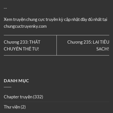
…
Xem truyện
chung cực truyền kỳ
cập nhật đầy đủ nhất tại
chungcuctruyenky.com
Chương 233: THẤT
Chương 235: LẠI TIÊU
CHUYỂN THỂ TU!
SẠCH!
DANH MỤC
Chapter truyện
(332)
Thư viện
(2)