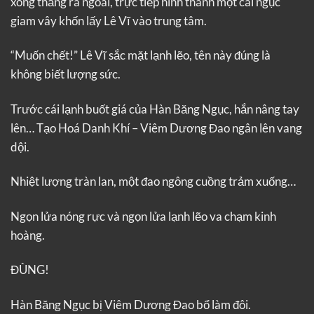
xông thẳng ra ngoài, trực tiếp hình thành một cái ngục
giam vây khốn lấy Lê Vĩ vào trung tâm.
“Muốn chết!” Lê Vĩ sắc mặt lạnh lẽo, tên này đúng là
không biết lượng sức.
Trước cái lạnh buốt giá của Hàn Băng Ngục, hắn nâng tay
lên… Tạo Hoá Danh Khí – Viêm Dương Đao ngân lên vang
dội.
Nhiệt lượng tràn lan, một đao ngông cuồng trảm xuống…
Ngọn lửa nóng rực và ngọn lửa lạnh lẽo va chạm kinh
hoàng.
ĐÙNG!
Hàn Băng Ngục bị Viêm Dương Đao bổ làm đôi.