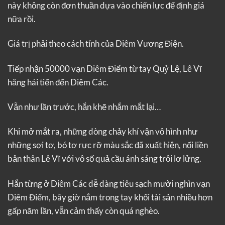
này không còn đơn thuần dựa vào chiến lực để định giá
nữa rồi.
Giá trị phải theo cách tính của Diêm Vương Điện.
Tiếp nhận 50000 vạn Diêm Điểm từ tay Quỷ Lệ, Lê Vĩ
hăng hái tiến đến Diêm Các.
Vẫn như lần trước, hắn khẽ nhắm mắt lại…
Khi mở mắt ra, những dòng chảy khí vận vô hình như
những sợi tơ, bó tơ rực rỡ màu sắc đã xuất hiện, nối liền
bản thân Lê Vĩ với vô số quả cầu ánh sáng trôi lơ lửng.
Hắn từng ở Diêm Các dễ dàng tiêu sạch mười nghìn vạn
Diêm Điểm, bây giờ nắm trong tay khối tài sản nhiều hơn
gấp năm lần, vẫn cảm thấy còn quá nghèo.