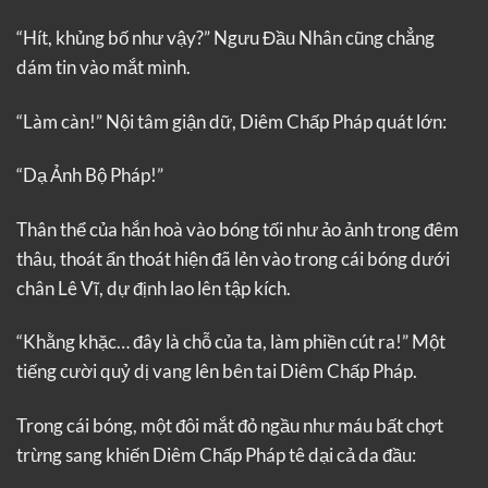
“Hít, khủng bố như vậy?” Ngưu Đầu Nhân cũng chẳng
dám tin vào mắt mình.
“Làm càn!” Nội tâm giận dữ, Diêm Chấp Pháp quát lớn:
“Dạ Ảnh Bộ Pháp!”
Thân thể của hắn hoà vào bóng tối như ảo ảnh trong đêm
thâu, thoát ẩn thoát hiện đã lẻn vào trong cái bóng dưới
chân Lê Vĩ, dự định lao lên tập kích.
“Khằng khặc… đây là chỗ của ta, làm phiền cút ra!” Một
tiếng cười quỷ dị vang lên bên tai Diêm Chấp Pháp.
Trong cái bóng, một đôi mắt đỏ ngầu như máu bất chợt
trừng sang khiến Diêm Chấp Pháp tê dại cả da đầu: