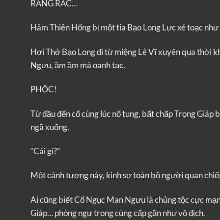
RĂNG RẮC…
Hãm Thiên Hống bị một tia Bạo Long Lực xé toạc như g
Hơi Thở Bạo Long đi từ miệng Lê Vĩ xuyên qua thời 
Ngưu, ầm ầm mà oanh tạc.
PHỐC!
Từ đầu đến cổ cùng lúc nổ tung, bất chấp Trọng Giáp
ngã xuống.
“Cái gì?”
Một cảnh tượng này, kinh sợ toàn bộ người quan chiế
Ai cũng biết Cổ Ngục Man Ngưu là chủng tộc cực mạnh
Giáp… phòng ngự trong cùng cấp gần như vô địch.