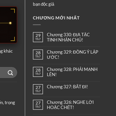
bạn độc giả
CHƯƠNG MỚI NHẤT
Chương 330: ĐỊA TẶC
29
Th7
TINH NHẬN CHỦ!
ng khác
Chương 329: ĐỒNG Ý LẬP
28
Th7
ƯỚC!
Chương 328: PHẢI MẠNH
28
Th7
LÊN!
Chương 327: BẮT ĐI!
27
Th7
Chương 326: NGHE LỜI
ến, trọng
27
Th7
HOẶC CHẾT!