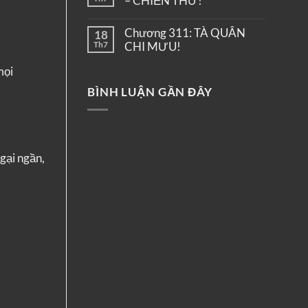
– CHIẾN THƯ!
Chương 311: TÀ QUÂN
18
Th7
CHI MƯU!
mọi
BÌNH LUẬN GẦN ĐÂY
gại ngần,