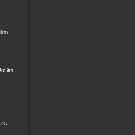
 Hãm
 ầm ầm
rọng