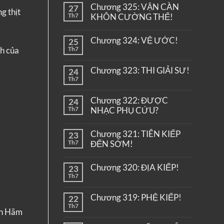
Chương 325: VẬN CÀN
27
g thịt
Th7
KHÔN CƯỜNG THẾ!
Chương 324: VỆ ƯỚC!
25
h của
Th7
Chương 323: THI GIẢI SƯ!
24
Th7
Chương 322: ĐƯỢC
24
Th7
NHẠC PHỤ CỨU?
Chương 321: TIÊN KIẾP
23
Th7
ĐẾN SỚM!
Chương 320: ĐỊA KIẾP!
23
Th7
Chương 319: PHỆ KIẾP!
22
Th7
an Hãm