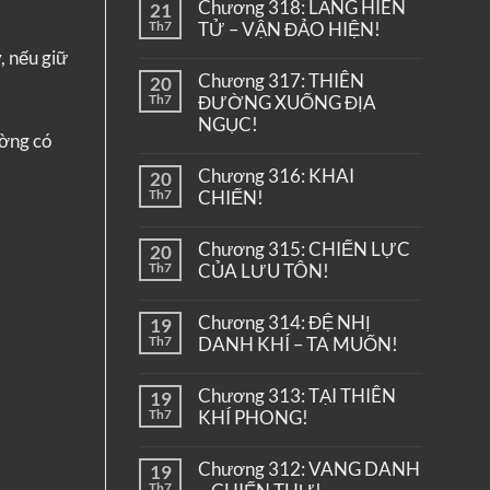
Chương 318: LĂNG HIÊN
21
Th7
TỬ – VẬN ĐẢO HIỆN!
, nếu giữ
Chương 317: THIÊN
20
Th7
ĐƯỜNG XUỐNG ĐỊA
NGỤC!
ường có
Chương 316: KHAI
20
Th7
CHIẾN!
Chương 315: CHIẾN LỰC
20
Th7
CỦA LƯU TÔN!
Chương 314: ĐỆ NHỊ
19
Th7
DANH KHÍ – TA MUỐN!
Chương 313: TẠI THIÊN
19
Th7
KHÍ PHONG!
Chương 312: VANG DANH
19
Th7