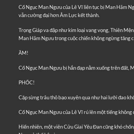
Cổ Ngục Man Ngưu của Lê Vĩ liên tục bị Man Hãm Ngư
vẫn cường đại hơn Âm Lực kết thành.
Trọng Giáp va đập như kim loại vang vọng, Thiên Mệ
Man Hãm Ngưu trong cuộc chiến không ngừng tăng c
ẦM!
Cổ Ngục Man Ngưu bị hắn đạp nằm xuống trên đất, 
PHỐC!
Cặp sừng trâu thô bạo xuyên qua như hai lưỡi đao khổ
Cổ Ngục Man Ngưu của Lê Vĩ rú lên một tiếng không 
Hiển nhiên, một viên Cửu Giai Yêu Đan cũng khó ch