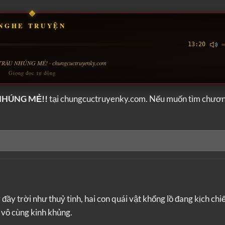
NGHE TRUYỆN
13:20
RÂU NHÚNG MẺ! · chungcuctruyenky.com
Giọng đọc tự động
NHÚNG MẺ!!
tại chungcuctruyenky.com. Nếu muốn tìm chươ
ầy trời như thuỷ tinh, hai con quái vật khổng lồ đang kịch chi
 vô cùng kinh khủng.