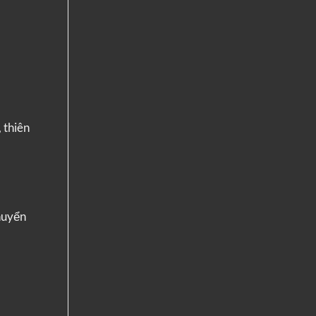
 thiên
huyển