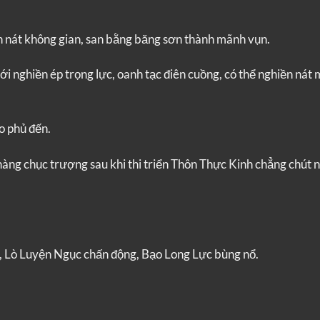
n nát không gian, san bằng băng sơn thành mãnh vụn.
 nghiền ép trọng lực, oanh tạc điên cuồng, có thể nghiền nát 
ao phủ đến.
hàng chục trượng sau khi thi triển Thôn Thực Kinh chẳng chút n
g, Lò Luyện Ngục chấn động, Bạo Long Lực bùng nổ.