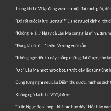
Trong khi Lê Vĩ lại đang vượt cả một đại cảnh giới, dùn
“Đó rốt cuộc là lực lượng gì?” Đa số người kinh dị tột đ
“Không lẽ là…” Ngay cả Lâu Ma cũng giật mình, đưa 
“Đúng là nó rồi…” Diêm Vương vuốt cằm:
“Không ngờ tiểu tử này chẳng những đạt được, còn lu
“Ực.” Lâu Ma nuốt nước bọt, trước đây lão từng ủng h
Cũng từng nghĩ nếu Lâu Diễm thu được, mình sẽ đích t
Không ngờ lại bị Lê Vĩ đạt được.
“Trấn Ngục Bạo Long… khá táo bạo đấy.” Hắc bào nam 