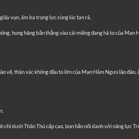
iấy vụn, âm ba trọng lực cùng lúc tan rã.
không, hung hăng bắn thẳng vào cái miệng đang há to của Man
 bảo vệ, thân xác không đầu to lớn của Man Hãm Ngưu lảo đảo,
n.
 chỉ dưới Thần Thú cấp cao, bọn hắn nổi danh với năng lực T