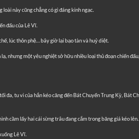
g loài này cũng chẳng có gì đáng kinh ngạc.
ến đấu của Lê Vĩ.
g chế, lúc thôn phệ… bây giờ lại bạo tàn và huỷ diệt.
lạ, nhưng một yêu nghiệt sở hữu nhiều loại thủ đoạn chiến đấu,
ối đa, tu vi của hắn kéo căng đến Bát Chuyển Trung Kỳ, Bát C
ình cầm lấy hai cái sừng trâu đang cắm trong băng giá kéo lên.
xuống Lê Vĩ.