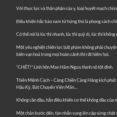
Với thực lực và thân phận của y, loại huyết mạch chủn
Điều khiến hắc bào nam tử hứng thú là phong cách chi
Có thể nói là lúc thì nhanh, lúc thì quỷ dị, lúc thì khốn
Một yêu nghiệt chiến lực bất phàm không phải chuyện 
biến vạn hoá trong mọi hoàn cảnh thì rất hiếm hoi.
“CHẾT!” Linh hồn Man Hãm Ngưu thịnh nộ tột đỉnh.
Thiên Mệnh Cách – Càng Chiến Càng Hăng kích phát t
Hậu Kỳ, Bát Chuyển Viên Mãn…
Không cần đầu, hắn điều khiển cơ thể không đầu của m
Một chân bước đến, tàn nhẫn vung lên cặp sừng chặt 