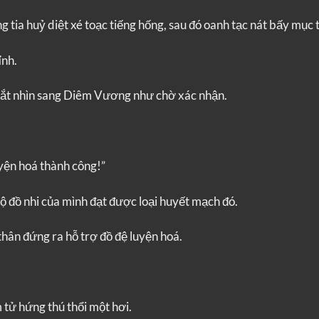
g tia huỷ diệt xé toạc tiếng hống, sau đó oanh tạc nát bấy mục t
ỉnh.
mắt nhìn sang Diêm Vương như chờ xác nhận.
yện hoá thành công!”
ộ đồ nhi của mình đạt được loại huyết mạch đó.
hân đứng ra hỗ trợ đồ đệ luyện hoá.
tử hứng thú thổi một hơi.