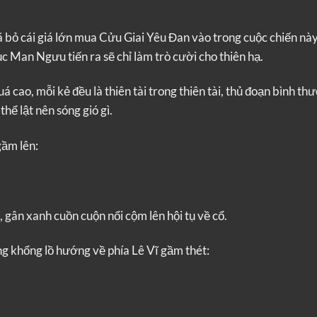
ã bỏ cái giá lớn mua Cửu Giai Yêu Đan vào trong cuộc chiến này
c Man Ngưu tiến ra sẽ chỉ làm trò cười cho thiên hạ.
 cao, mỗi kẻ đều là thiên tài trong thiên tài, thủ đoạn bình th
hể lật nên sóng gió gì.
ầm lên:
 gân xanh cuồn cuộn nổi cộm lên hội tụ về cổ.
g khổng lồ hướng về phía Lê Vĩ gầm thét: