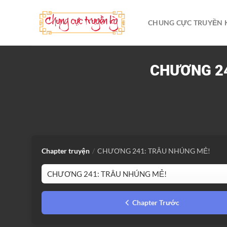
Bỏ
qua
CHUNG CỰC TRUYỀN 
nội
dung
CHƯƠNG 24
Chapter truyện
/
CHƯƠNG 241: TRÂU NHÚNG MẺ!
Chapter Trước