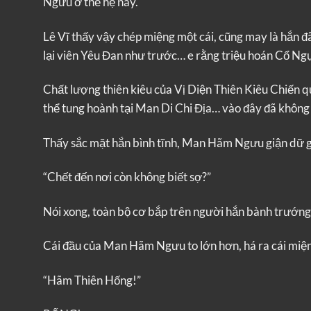
Ngưu ở thế hệ này.
Lê Vĩ thấy vậy chép miệng một cái, cũng may là hắn đ
lại viên Yêu Đan như trước… e rằng triệu hoán Cổ Ngụ
Chất lượng thiên kiêu của Vị Diện Thiên Kiêu Chiến quá
thể tung hoành tại Man Di Chi Địa… vào đây đã không t
Thấy sắc mặt hắn bình tĩnh, Man Hãm Ngưu giận dữ g
“Chết đến nơi còn không biết sợ?”
Nói xong, toàn bộ cơ bắp trên người hắn bành trướng,
Cái đầu của Man Hãm Ngưu to lớn hơn, há ra cái miện
“Hãm Thiên Hống!”