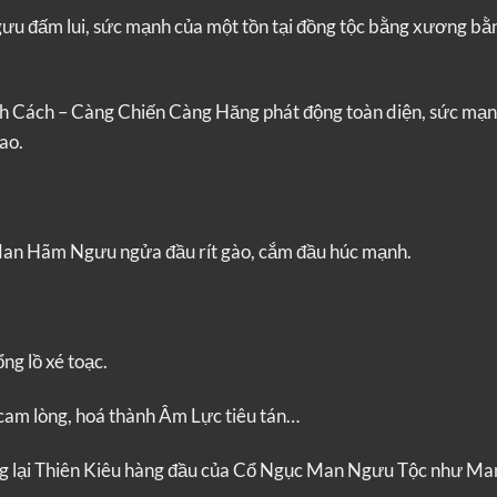
u đấm lui, sức mạnh của một tồn tại đồng tộc bằng xương bằn
nh Cách – Càng Chiến Càng Hăng phát động toàn diện, sức mạn
ao.
Man Hãm Ngưu ngửa đầu rít gào, cắm đầu húc mạnh.
ng lồ xé toạc.
cam lòng, hoá thành Âm Lực tiêu tán…
ống lại Thiên Kiêu hàng đầu của Cổ Ngục Man Ngưu Tộc như M