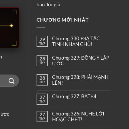
bạn độc giả
CHƯƠNG MỚI NHẤT
Chương 330: ĐỊA TẶC
29
Th7
TINH NHẬN CHỦ!
m
Chương 329: ĐỒNG Ý LẬP
28
Th7
ƯỚC!
Chương 328: PHẢI MẠNH
28
Th7
LÊN!
Chương 327: BẮT ĐI!
27
Th7
Chương 326: NGHE LỜI
 dược
27
Th7
HOẶC CHẾT!