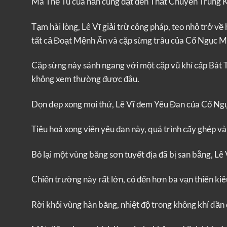
Mà Thể Tu của hắn cũng đạt đến Thất Chuyển Trung 
Tạm hài lòng, Lê Vĩ giải trừ công pháp, teo nhỏ trở v
tất cả Đoạt Mệnh Ấn và cặp sừng trâu của Cổ Ngục 
Cặp sừng này sánh ngang với một cặp vũ khí cấp Bát T
không xem thường được đâu.
Dọn dẹp xong mọi thứ, Lê Vĩ đem Yêu Đan của Cổ Ng
Tiêu hoá xong viên yêu đan này, quá trình cấy ghép v
Bỏ lại một vùng băng sơn tuyết địa đã bị san bằng, Lê V
Chiến trường này rất lớn, có đến hơn ba vạn thiên kiê
Rời khỏi vùng hàn băng, nhiệt độ trong không khí dần d