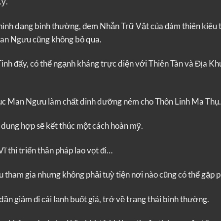
Kỳ.
ề hình dạng bình thường, đem Nhẫn Trữ Vật của đám thiên kiêu 
Man Ngưu cũng không bỏ qua.
inh đấy, có thể ngạnh kháng trực diện với Thiên Tàn và Địa Kh
ục Man Ngưu làm chất dinh dưỡng ném cho Thôn Linh Ma Thụ.
à dung hợp sẽ kết thúc một cách hoàn mỹ.
ĩ thi triển thân pháp lao vọt đi…
u tham gia nhưng không phải tuỳ tiện nơi nào cũng có thể gặp p
ần giảm đi cái lạnh buốt giá, trở về trạng thái bình thường.