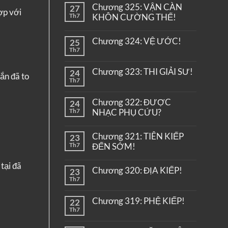
Chương 325: VẬN CÀN
27
hợp với
Th7
KHÔN CƯỜNG THẾ!
Chương 324: VỆ ƯỚC!
25
Th7
Chương 323: THI GIẢI SƯ!
24
ắn đã to
Th7
Chương 322: ĐƯỢC
24
Th7
NHẠC PHỤ CỨU?
Chương 321: TIÊN KIẾP
23
Th7
ĐẾN SỚM!
tại đã
Chương 320: ĐỊA KIẾP!
23
Th7
Chương 319: PHỆ KIẾP!
22
Th7