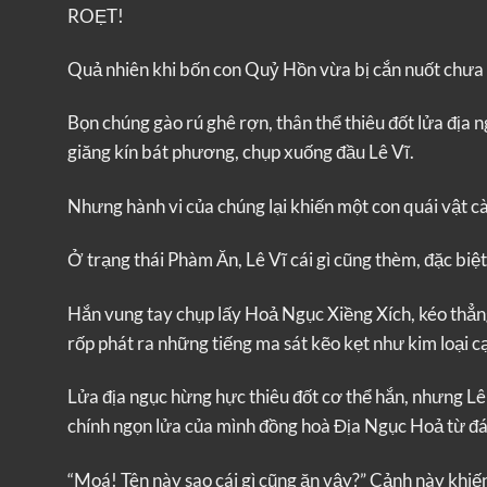
ROẸT!
Quả nhiên khi bốn con Quỷ Hồn vừa bị cắn nuốt chưa l
Bọn chúng gào rú ghê rợn, thân thể thiêu đốt lửa địa 
giăng kín bát phương, chụp xuống đầu Lê Vĩ.
Nhưng hành vi của chúng lại khiến một con quái vật c
Ở trạng thái Phàm Ăn, Lê Vĩ cái gì cũng thèm, đặc biệt
Hắn vung tay chụp lấy Hoả Ngục Xiềng Xích, kéo thẳn
rốp phát ra những tiếng ma sát kẽo kẹt như kim loại 
Lửa địa ngục hừng hực thiêu đốt cơ thể hắn, nhưng Lê
chính ngọn lửa của mình đồng hoà Địa Ngục Hoả từ đ
“Moá! Tên này sao cái gì cũng ăn vậy?” Cảnh này khiến