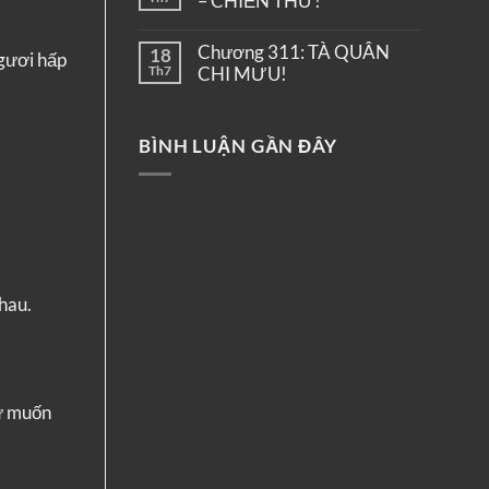
– CHIẾN THƯ!
Chương 311: TÀ QUÂN
18
ngươi hấp
Th7
CHI MƯU!
BÌNH LUẬN GẦN ĐÂY
hau.
hư muốn