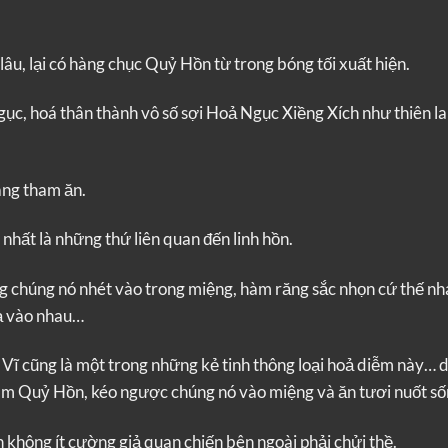
âu, lại có hàng chục Quỷ Hồn từ trong bóng tối xuất hiện.
ngục, hoá thân thành vô số sợi Hoả Ngục Xiềng Xích như thiên la
àng tham ăn.
 nhất là những thứ liên quan đến linh hồn.
g chúng nó nhét vào trong miệng, hàm răng sắc nhọn cứ thế nh
cạ vào nhau…
 Vĩ cũng là một trong những kẻ tinh thông loại hoả diễm này… 
ám Quỷ Hồn, kéo ngược chúng nó vào miệng và ăn tươi nuốt số
 không ít cường giả quan chiến bên ngoài phải chửi thề.