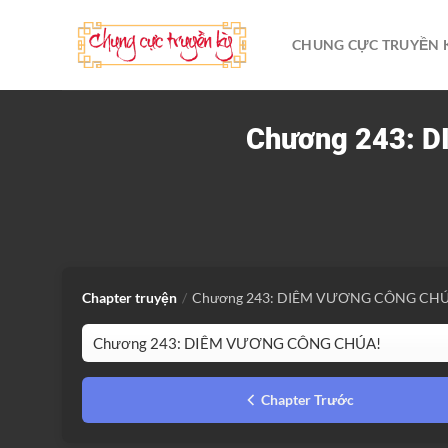
Bỏ
qua
CHUNG CỰC TRUYỀN 
nội
dung
Chương 243: 
Chapter truyện
/
Chương 243: DIÊM VƯƠNG CÔNG CH
Chapter Trước