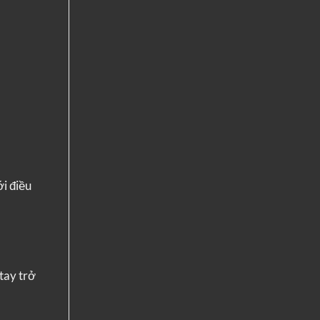
i điều
tay trở