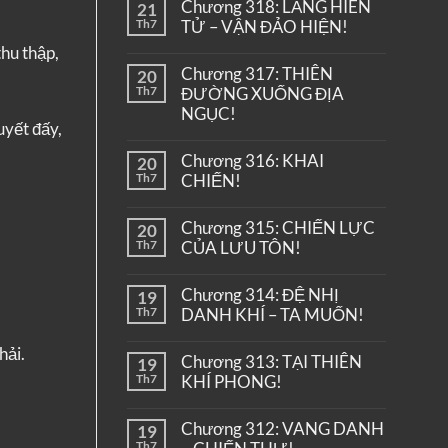
Chương 318: LĂNG HIÊN
21
Th7
TỬ – VẬN ĐẢO HIỆN!
thu thập,
Chương 317: THIÊN
20
Th7
ĐƯỜNG XUỐNG ĐỊA
NGỤC!
uyết đấy,
Chương 316: KHAI
20
Th7
CHIẾN!
Chương 315: CHIẾN LỰC
20
Th7
CỦA LƯU TÔN!
Chương 314: ĐỆ NHỊ
19
Th7
DANH KHÍ – TA MUỐN!
hải.
Chương 313: TẠI THIÊN
19
Th7
KHÍ PHONG!
Chương 312: VANG DANH
19
Th7