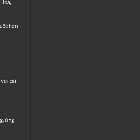
 Hoả,
huộc hơn
 với cái
ng, ừng