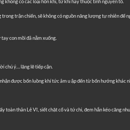
g không có các loại hồn khí, tử khí hay thuộc tính nguyên tố.
 trong trận chiến, sẽ không có nguồn năng lượng tự nhiên để 
ừ tay con mồi đã nằm xuống.
i chú ý… lặng lẽ tiếp cận.
 nhận được bốn luồng khí tức âm u ập đến từ bốn hướng khác n
ấy toàn thân Lê Vĩ, siết chặt cổ và tứ chi, đem hắn kéo căng n