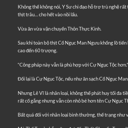
Không thể không nói, Y Sư chi đạo hỗ trợ trù nghệ rất t
thịt trâu… cho hết vào nồi lẩu.
Vừa ăn vừa vận chuyển Thôn Thực Kinh.
Sau khi toàn bộ thịt Cổ Ngục Man Ngưu khổng lồ tiến 
cao đến 60 trượng.
“Công pháp này vẫn là phù hợp với Cự Ngục Tộc hơn.”
Đổi lại là Cự Ngục Tộc, nếu như ăn sạch Cổ Ngục Man
Nhưng Lê Vĩ là nhân loại, không thể phát huy tối đa t
rất cố gắng nhưng vẫn còn nhỏ bé hơn tên Cự Ngục T
Bất quá đối với nhân loại bình thường, thể trạng như 