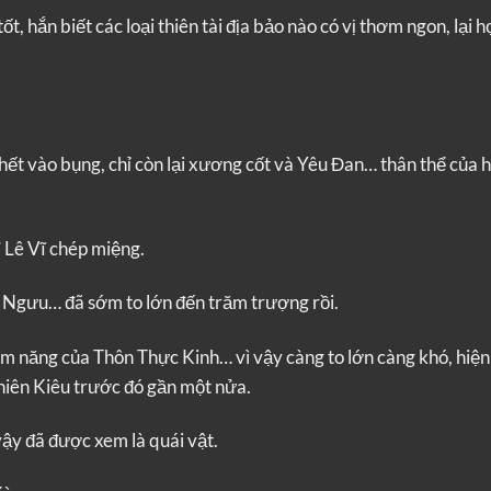
ốt, hắn biết các loại thiên tài địa bảo nào có vị thơm ngon, lại 
hết vào bụng, chỉ còn lại xương cốt và Yêu Đan… thân thể của h
 Lê Vĩ chép miệng.
 Ngưu… đã sớm to lớn đến trăm trượng rồi.
iềm năng của Thôn Thực Kinh… vì vậy càng to lớn càng khó, hiện 
hiên Kiêu trước đó gần một nửa.
vậy đã được xem là quái vật.