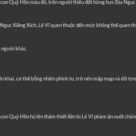
ốn con Quỷ Hồn màu đỏ, trên người thiêu đốt hừng hực Địa Ngục
 Ngục Xiềng Xích, Lê Vĩ quen thuộc đến mức không thể quen t
n người khác.
ển khai, cơ thể bỗng nhiên phình to, trở nên mập mạp và dữ tợn
 con Quỷ Hồn hú lên thảm thiết liền bị Lê Vĩ phàm ăn nuốt chử