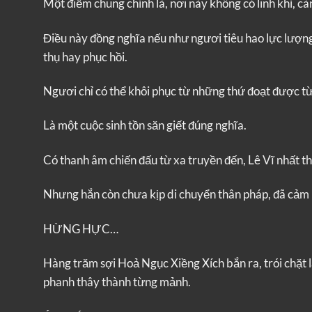
Một điểm chung chính là, nơi này không có linh khí, càn
Điều này đồng nghĩa nếu như ngươi tiêu hao lực lượng
thụ hay phục hồi.
Ngươi chỉ có thể khôi phục từ những thứ đoạt được t
Là một cuộc sinh tồn săn giết đúng nghĩa.
Có thanh âm chiến đấu từ xa truyền đến, Lê Vĩ nhất thờ
Nhưng hắn còn chưa kịp di chuyển thân pháp, đã cảm
HỪNG HỰC…
Hàng trăm sợi Hoả Ngục Xiềng Xích bắn ra, trói chặt l
phanh thây thành từng mảnh.