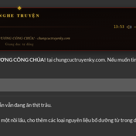
NGHE TRUYỆN
13:53
VƯƠNG CÔNG CHÚA! · chungcuctruyenky.com
Giọng đọc tự động
VƯƠNG CÔNG CHÚA!
tại chungcuctruyenky.com. Nếu muốn tì
ắn vẫn đang ăn thịt trâu.
một nồi lẩu, cho thêm các loại nguyên liệu bổ dưỡng từ trong