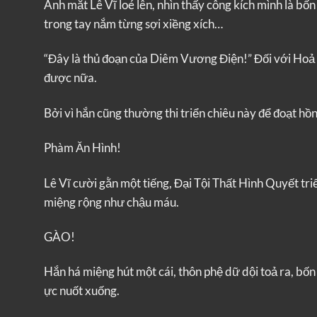
Ánh mắt Lê Vĩ loé lên, nhìn thấy công kích mình là b
trong tay nắm từng sợi xiềng xích…
“Đây là thủ đoạn của Diêm Vương Điện!” Đối với Hoả
được nữa.
Bởi vì hắn cũng thường thi triển chiêu này để đoạt hồ
Phàm Ăn Hình!
Lê Vĩ cười gằn một tiếng, Đại Tội Thất Hình Quyết tri
miệng rộng như chậu máu.
GÀO!
Hắn há miệng hút một cái, thôn phệ dữ dội toả ra, bốn
ực nuốt xuống.