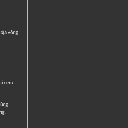
 địa võng
ai rơm
dùng
ng.