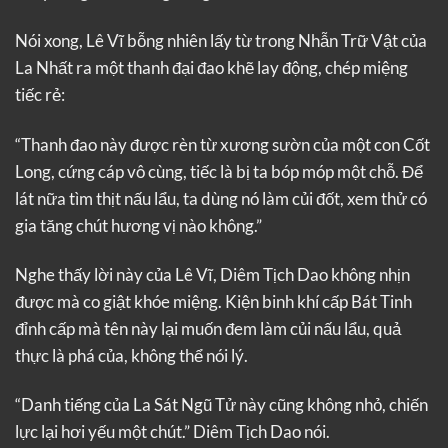
Nói xong, Lê Vĩ bỗng nhiên lấy từ trong Nhẫn Trữ Vật của
La Nhất ra một thanh đại đao khẽ lay động, chép miệng
tiếc rẻ:
“Thanh đao này được rèn từ xương sườn của một con Cốt
Long, cứng cáp vô cùng, tiếc là bị ta bóp móp một chỗ. Để
lát nữa tìm thịt nấu lẩu, ta dùng nó làm củi đốt, xem thử có
gia tăng chút hương vị nào không.”
Nghe thấy lời này của Lê Vĩ, Diêm Tịch Dao không nhịn
được mà co giật khóe miệng. Kiện binh khí cấp Bát Tinh
đỉnh cấp mà tên này lại muốn đem làm củi nấu lẩu, quả
thực là phá của, không thể nói lý.
“Danh tiếng của La Sát Ngũ Tử này cũng không nhỏ, chiến
lực lại hơi yếu một chút.” Diêm Tịch Dao nói.