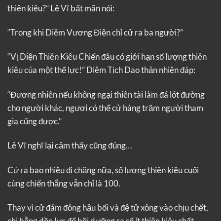
thiên kiêu?” Lê Vĩ bất mãn nói:
“Trong khi Diêm Vương Điện chỉ cử ra ba người?”
“Vị Diện Thiên Kiêu Chiến đâu có giới hạn số lượng thiên
kiêu của một thế lực!” Diêm Tịch Dao thản nhiên đáp:
“Đương nhiên nếu không ngại thiên tài làm đá lót đường
cho người khác, ngươi có thể cử hàng trăm người tham
gia cũng được.”
Lê Vĩ nghĩ lại cảm thấy cũng đúng…
Cử ra bao nhiêu đi chăng nữa, số lượng thiên kiêu cuối
cùng chiến thắng vẫn chỉ là 100.
Thay vì cử đám đông hậu bối và đệ tử xông vào chịu chết,
chi bằng dồn lực để bồi dưỡng ra số ít thiên kiêu chất