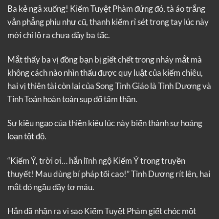
Ba kẻ ngã xuống! Kiếm Tuyệt Phàm đứng đó, tà áo trắng
vẫn phẳng phiu như cũ, thanh kiếm rỉ sét trong tay lúc này
mới chỉ lộ ra chưa đầy ba tấc.
Mắt thấy ba vị đồng bạn bị giết chết trong nháy mắt mà
không cách nào nhìn thấu được quy luật của kiếm chiêu,
hai vị thiên tài còn lại của Song Tinh Giáo là Tinh Dương và
Tinh Toản hoàn toàn sụp đổ tâm thần.
Sự kiêu ngạo của thiên kiêu lúc này biến thành sự hoảng
loạn tột độ.
“Kiếm Ý, trời ơi… hắn lĩnh ngộ Kiếm Ý trong truyền
thuyết! Mau dùng bí pháp tối cao!” Tinh Dương rít lên, hai
mắt đỏ ngầu đầy tơ máu.
Hắn đã nhận ra vì sao Kiếm Tuyệt Phàm giết chóc một