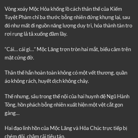
Vòng xoáy Mộc Hỏa khổng lồ cách thân thể của Kiếm
Tuyệt Phàm chỉ ba thước bỗng nhiên đứng khựng lại, sau
đó như mất đi nguồn năng lượng duy trì, hóa thành tàn tro
rơi rụng lả tả xuống đầm lầy.
“Cái… cái gì…” Mộc Lăng trợn tròn hai mắt, biểu cảm trên
mặt cứng đờ.
Thân thể hắn hoàn toàn không có một vết thương, quần
áo không rách, huyết dịch không chảy.
Thế nhưng, sâu trong thể nội của hai huynh đệ Ngũ Hành
Tông, hồn phách bỗng nhiên xuất hiện một vệt cắt gọn
gàng…
Hai đạo linh hồn của Mộc Lăng và Hỏa Chúc trực tiếp bị
chém đôi, chậm rãi tiêu tán.