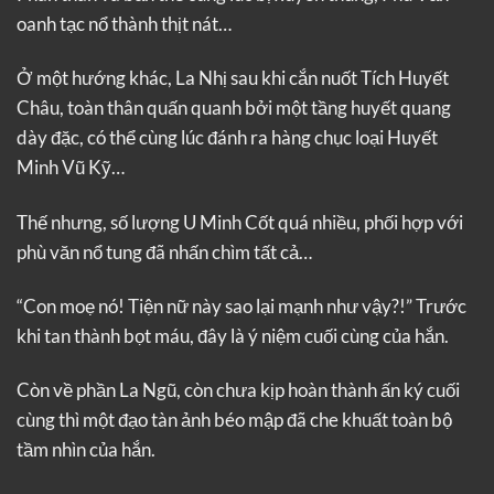
oanh tạc nổ thành thịt nát…
Ở một hướng khác, La Nhị sau khi cắn nuốt Tích Huyết
Châu, toàn thân quấn quanh bởi một tầng huyết quang
dày đặc, có thể cùng lúc đánh ra hàng chục loại Huyết
Minh Vũ Kỹ…
Thế nhưng, số lượng U Minh Cốt quá nhiều, phối hợp với
phù văn nổ tung đã nhấn chìm tất cả…
“Con moẹ nó! Tiện nữ này sao lại mạnh như vậy?!” Trước
khi tan thành bọt máu, đây là ý niệm cuối cùng của hắn.
Còn về phần La Ngũ, còn chưa kịp hoàn thành ấn ký cuối
cùng thì một đạo tàn ảnh béo mập đã che khuất toàn bộ
tầm nhìn của hắn.