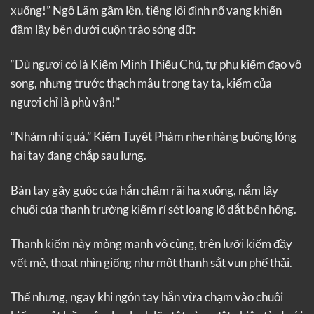
xuống!” Ngô Lãm gầm lên, tiếng lôi đình nổ vang khiến
đầm lầy bên dưới cuộn trào sóng dữ:
“Dù ngươi có là Kiếm Minh Thiếu Chủ, tự phụ kiếm đạo vô
song, nhưng trước thạch mâu trong tay ta, kiếm của
ngươi chỉ là phù vân!”
“Nhảm nhí quá.” Kiếm Tuyệt Phàm nhẹ nhàng buông lỏng
hai tay đang chắp sau lưng.
Bàn tay gầy guộc của hắn chậm rãi hạ xuống, nắm lấy
chuôi của thanh trường kiếm rỉ sét loang lổ dắt bên hông.
Thanh kiếm này mỏng manh vô cùng, trên lưỡi kiếm đầy
vết mẻ, thoạt nhìn giống như một thanh sắt vụn phế thải.
Thế nhưng, ngay khi ngón tay hắn vừa chạm vào chuôi