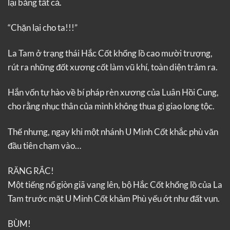
lại bằng tất cả.
“Chặn lại cho ta!!!”
La Tam ở trạng thái Hắc Cốt khổng lồ cao mười trượng,
rút ra những đốt xương cốt làm vũ khí, toàn diện trảm ra.
Hắn vốn tự hào về bí pháp rèn xương của Luân Hồi Cung,
cho rằng nhục thân của mình không thua gì giao long tộc.
Thế nhưng, ngay khi một nhánh U Minh Cốt khắc phù văn
đầu tiên chạm vào…
RĂNG RẮC!
Một tiếng nổ giòn giã vang lên, bộ Hắc Cốt khổng lồ của La
Tam trước mặt U Minh Cốt khảm Phù yếu ớt như đất vụn.
BÙM!