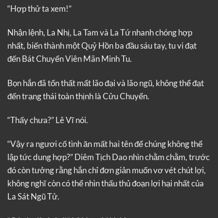
“Hợp thử ta xem!”
Nhận lệnh, La Nhị, La Tam và La Tứ nhanh chóng hợp
nhất, biến thành một Quỷ Hồn ba đầu sáu tay, tu vi đạt
đến Bát Chuyển Viên Mãn Minh Tu.
Bọn hắn đã tổn thất mất lão đại và lão ngũ, không thể đạt
đến trạng thái toàn thịnh là Cửu Chuyển.
“Thấy chưa?” Lê Vĩ nói.
“Vậy ra ngươi cố tình ăn mất hai tên để chúng không thể
lập tức dung hợp?” Diêm Tịch Dao nhìn chằm chằm, trước
đó còn tưởng rằng hắn chỉ đơn giản muốn vơ vét chút lợi,
không nghĩ còn có thể nhìn thấu thủ đoạn lợi hại nhất của
La Sát Ngũ Tử.