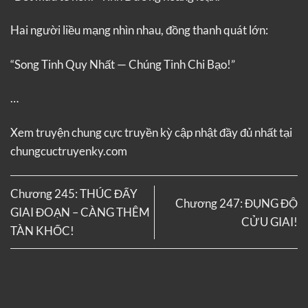
Hai người liều mạng nhìn nhau, đồng thanh quát lớn:
“Song Tinh Quy Nhất — Chúng Tinh Chi Bạo!”
…
Xem truyện
chung cực truyền kỳ
cập nhật đầy đủ nhất tại
chungcuctruyenky.com
Chương 245: THÚC ĐẨY
Chương 247: ĐỤNG ĐỘ
GIAI ĐOẠN – CÀNG THÊM
CỬU GIAI!
TÀN KHỐC!