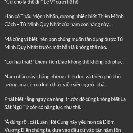
“Cứ cho là thế đi!” Lê Vĩ cười hề hề.
Hắn có Thấu Mệnh Nhãn, đương nhiên biết Thiên Mệnh
Cách – Tử Minh Quy Nhất của năm con hàng này…
Mà cũng vì biết, nên bọn chúng muốn tận dụng được Tử
Minh Quy Nhất trước mặt hắn là không thể nào.
“Lợi hại thật!” Diêm Tịch Dao không thể không bội phục.
Nam nhân này chẳng những chiến lực và thiên phú khó
lường, mà còn có kiến thức viễn siêu người khác.
Phải biết rằng ngay cả nàng, trước đó cũng không biết La
Sát Ngũ Tử còn có năng lực như thế.
“À đúng rồi, cái Luân Hồi Cung này yếu hơn cả Diêm
Vương Điện chúng ta, dựa vào đâu cử vào tận năm tên