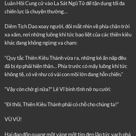
Luân Hồi Cung cử vào La Sát Ngũ Tử để tận dụng tối đa
chiến lực là chuyện thường…
Diêm Tịch Dao xoay người, đôi mắt nhìn về phía chân trời
xa xăm, nơi những luồng khí tức bạo liệt của các thiên kiêu
khác đang không ngừng va chạm:
“Quy tắc Thiên Kiêu Thành vừa ra, những kẻ ẩn nấp đều
đã bị ép phải hiện thân… Phía trước có mấy luồng khí tức
không tệ, có vẻ như có vài con mồi lớn đang hỗn chiến.”
“Vậy còn chờ gì nữa?” Lê Vĩ bình tĩnh nở nụ cười:
“Đi thôi, Thiên Kiêu Thành phải có chỗ cho chúng ta!”
VÙ VÙ!
Hai đạo độn quang một vàng một tím đen lập tức vạch phá