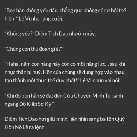
“Bọn hắn không yếu đâu, chẳng qua không có cơ hội thể
hiện!” Lê Vĩ nhe răng cười.
“Không yếu?” Diêm Tịch Dao nhướn mày:
“Chúng còn thủ đoạn gì à?”
“Haha, năm con hàng này còn có một năng lực… sau khi
nhục thân bị huỷ, Hồn của chúng sẽ dung hợp vào nhau
tạo thành một thực thể duy nhất!” Lê Vĩ nhún vai nói:
“Khi đó bọn hắn sẽ đạt đến Cửu Chuyển Minh Tu, sánh
ngang Độ Kiếp Sơ Kỳ.”
Diêm Tịch Dao hơi giật mình, liền nhìn sang ba tên Quỷ
Hồn Nô Lệ ra lệnh: