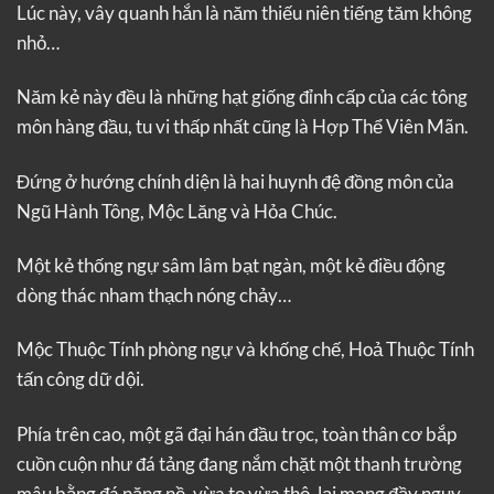
Lúc này, vây quanh hắn là năm thiếu niên tiếng tăm không
nhỏ…
Năm kẻ này đều là những hạt giống đỉnh cấp của các tông
môn hàng đầu, tu vi thấp nhất cũng là Hợp Thể Viên Mãn.
Đứng ở hướng chính diện là hai huynh đệ đồng môn của
Ngũ Hành Tông, Mộc Lăng và Hỏa Chúc.
Một kẻ thống ngự sâm lâm bạt ngàn, một kẻ điều động
dòng thác nham thạch nóng chảy…
Mộc Thuộc Tính phòng ngự và khống chế, Hoả Thuộc Tính
tấn công dữ dội.
Phía trên cao, một gã đại hán đầu trọc, toàn thân cơ bắp
cuồn cuộn như đá tảng đang nắm chặt một thanh trường
mâu bằng đá nặng nề, vừa to vừa thô, lại mang đầy nguy