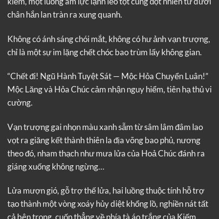
kiếm, một luồng âm lực lạnh lẽo tột cùng đột nhiên từ dưới
chân hắn lan tràn ra xung quanh.
Không có ánh sáng chói mắt, không có hư ảnh vạn trượng,
chỉ là một sự im lặng chết chóc bao trùm lấy không gian.
“Chết đi! Ngũ Hành Tuyệt Sát — Mộc Hỏa Chuyển Luân!”
Mộc Lăng và Hỏa Chúc cảm nhận nguy hiểm, tiên hạ thủ vi
cường.
Vạn trượng gai nhọn màu xanh sẫm từ sâm lâm đâm lao
vọt ra giăng kết thành thiên la địa võng bao phủ, nương
theo đó, nham thạch như mưa lửa của Hoả Chúc đánh ra
giáng xuống không ngừng…
Lửa mượn gió, gỗ trợ thế lửa, hai luồng thuộc tính hỗ trợ
tạo thành một vòng xoáy hủy diệt khổng lồ, nghiền nát tất
cả bên trong, cuốn thẳng về phía tà áo trắng của Kiếm