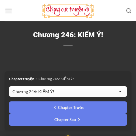
Bỏ
qua
nội
dung
Chương 246: KIẾM Ý!
Chapter truyện
/
Chương 246: KIẾM Ý!
Chapter Trước
Chapter Sau