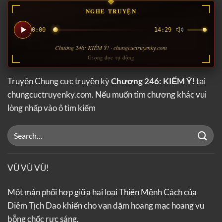
NGHE TRUYỆN
0:00
14:29
Chương 246: KIẾM Ý! · chungcuctruyenky.com
Giọng đọc tự động
Truyện Chung cực truyền kỳ
Chương 246: KIẾM Ý!
tại
chungcuctruyenky.com. Nếu muốn tìm chương khác vui
lòng nhấp vào ô tìm kiếm
VÙ VÙ VÙ!
Một màn phối hợp giữa hai loại Thiên Mệnh Cách của
Diêm Tịch Dao khiến cho vạn dặm hoang mạc hoang vu
bỗng chốc rực sáng.