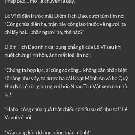
Pháp Bảo… mới là chuyện lạ đấy.
Lê Vĩ đi đến trước mặt Diêm Tịch Dao, cười tủm tỉm nói:
“Công chúa điện hạ, trận này công lao thuộc về ngươi, ta
chỉ lấy hai… phần ngươi ba, thế nào?”
Diêm Tịch Dao nhìn cái bụng phẳng lì của Lê Vĩ sau khi
nuốt chửng linh hồn, ánh mắt loé lên nói:
“Chúng ta hợp lực, ai cũng có công… không cần phân biệt
rõ ràng như vậy, ta được ba cái Đoạt Mệnh Ấn và ba Quỷ
Hồn Nô Lệ rồi, giao ngươi bốn Nhẫn Trữ Vật xem như bù
lại!”
“Haha, công chúa quả thật chiếu cố tiểu sư đệ như ta!” Lê
Vĩ vui vẻ nói:
“Vậy cung kính không bằng tuân mệnh!”