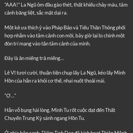
“AAA!” La Ngũ ôm đầu gào thét, thất khiếu chảy máu, tâm
cảnh băng liệt, sắc mặt dại ra.
Một kẻ ưa thích ỷ vào Pháp Bảo và Tiểu Thần Thông phối
hợp nhắm vào tâm cảnh con mồi, bây giờ lại bị chính một
đòn trí mạng vào tận tâm cảnh của mình.
Đây là ăn miếng trả miếng…
Lê Vĩ tươi cười, thuận tiện chụp lấy La Ngũ, kéo lấy Minh
Hồn của hắn ra khỏi cơ thể, nhai nuốt thoải mái.
“Ợ…”
Hắn vỗ bụng hài lòng, Minh Tu rốt cuộc đạt đến Thất
Chuyển Trung Kỳ sánh ngang Hồn Tu.
Ở phía bên cạnh, Diêm Tịch Dao đã kích hoạt Thiên Mệnh