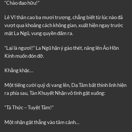
“Chào đạo hữu!”
Lê Vĩ thân cao ba mươi trượng, chẳng biết từ lúc nào đã
vượt qua khoảng cách không gian, xuất hiện ngay trước
mặt La Ngũ, vung quyền đấm ra.
“Lại là ngươi!” La Ngũ hận ý gào thét, nâng lên Ảo Hồn
Kính muốn đón đỡ.
Khằng khặc…
Một tiếng cười quỷ dị vang lên, Dạ Tâm bất thình lình hiện
ra phía sau, Tàn Khuyết Nhận vô tình gặt xuống:
“Tà Thức – Tuyệt Tâm!”
Một nhận gặt thẳng vào tâm cảnh…