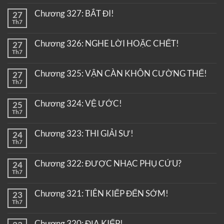
Chương 327: BẮT ĐI!
27
Th7
Chương 326: NGHE LỜI HOẶC CHẾT!
27
Th7
Chương 325: VẬN CÀN KHÔN CƯỜNG THẾ!
27
Th7
Chương 324: VỆ ƯỚC!
25
Th7
Chương 323: THI GIẢI SƯ!
24
Th7
Chương 322: ĐƯỢC NHẠC PHỤ CỨU?
24
Th7
Chương 321: TIÊN KIẾP ĐẾN SỚM!
23
Th7
Chương 320: ĐỊA KIẾP!