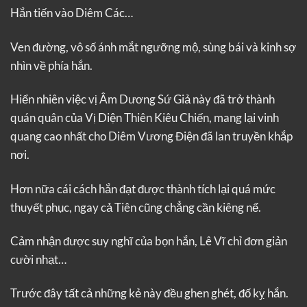
Hắn tiến vào Diêm Các…
Ven đường, vô số ánh mắt ngưỡng mộ, sùng bái và kinh sợ
nhìn về phía hắn.
Hiển nhiên việc vị Âm Dương Sứ Giả này đã trở thành
quán quân của Vị Diện Thiên Kiêu Chiến, mang lại vinh
quang cao nhất cho Diêm Vương Điện đã lan truyền khắp
nơi.
Hơn nữa cái cách hắn đạt được thành tích lại quá mức
thuyết phục, ngay cả Tiên cũng chẳng cần kiêng nể.
Cảm nhận được suy nghĩ của bọn hắn, Lê Vĩ chỉ đơn giản
cười nhạt…
Trước đây tất cả những kẻ này đều ghen ghét, đố kỵ hắn.