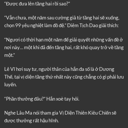
“Được đưa lên tầng hai rồi sao?”
“Vẫn chưa, một năm sau cường giả từ tầng hai sẽ xuống,
chọn 99 yêu nghiệt làm đồ đệ.” Diêm Tịch Dao giải thích:
“Ngươi có thời hạn một năm để giải quyết những vấn đề ở
nơi này… một khi đã đến tầng hai, rất khó quay trở về tầng
một.”
Lê Vĩ hơi suy tư, người thân của hắn đa số là ở Dương
Thế, tại vị diện tầng thứ nhất này cũng chẳng có gì phải lưu
luyến.
“Phần thưởng đâu?” Hắn xoè tay hỏi.
Nghe Lâu Ma nói tham gia Vị Diện Thiên Kiêu Chiến sẽ
được thưởng rất hậu hĩnh.