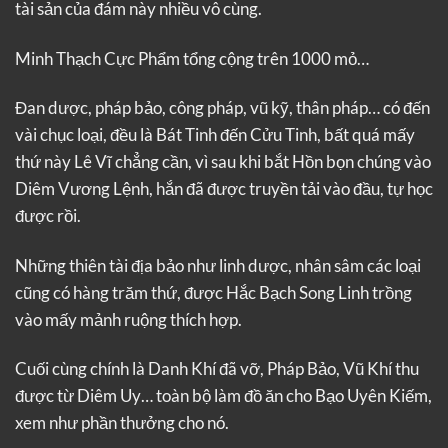
tài sản của đám này nhiều vô cùng.
Minh Thạch Cực Phẩm tổng cộng trên 1000 mỏ…
Đan dược, pháp bảo, công pháp, vũ kỹ, thân pháp… có đến
vài chục loại, đều là Bát Tinh đến Cửu Tinh, bất quá mấy
thứ này Lê Vĩ chẳng cần, vì sau khi bắt Hồn bọn chúng vào
Diêm Vương Lệnh, hắn đã được truyền tải vào đầu, tự học
được rồi.
Những thiên tài địa bảo như linh dược, nhân sâm các loại
cũng có hàng trăm thứ, được Hắc Bạch Song Linh trồng
vào mấy mảnh ruộng thích hợp.
Cuối cùng chính là Danh Khí đã vỡ, Pháp Bảo, Vũ Khí thu
được từ Diêm Uy… toàn bộ làm đồ ăn cho Bạo Uyên Kiếm,
xem như phần thưởng cho nó.