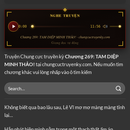
NGHE TRUYỆN
0:00
11:56
Chương 269: TAM DIỆP MINH THẢO! · chungcuctruyenky.com
Giọng đọc tự động
Truyện Chung cực truyền kỳ
Chương 269: TAM DIỆP
MINH THẢO!
tại chungcuctruyenky.com. Nếu muốn tìm
chương khác vui lòng nhấp vào ô tìm kiếm
Không biết qua bao lâu sau, Lê Vĩ mơ mơ màng màng tỉnh
lại…
Hắn phát hiện mình nằm trong một thạch thất ấm áp,