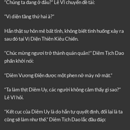
“Chúng ta đang ở đâu?” Lê Vĩ chuyển đề tài:
“Vị diện tầng thứ hai à?”
Hắn thật sự hôn mê bất tỉnh, không biết tình huống xảy ra
sau đó tại Vị Diện Thiên Kiêu Chiến.
“Chúc mừng ngươi trở thành quán quân!” Diêm Tịch Dao
phấn khởi nói:
“Diêm Vương Điện được một phen nở mày nở mặt.”
“Ta làm thịt Diêm Uy, các người không cảm thấy gì sao?”
Lê Vĩ hỏi.
“Kết cục của Diêm Uy là do hắn tự quyết định, đổi lại là ta
cũng sẽ làm như thế.” Diêm Tịch Dao lắc đầu đáp: