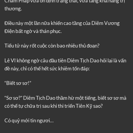
Châm Pháp vừa ổn định trạng thái, vừa tăng khả năng trị
thương.
Điều này một lần nữa khiến cao tầng của Diêm Vương
Điện bất ngờ và thán phục.
Tiểu tử này rốt cuộc còn bao nhiêu thủ đoạn?
Lê Vĩ không ngờ câu đầu tiên Diêm Tịch Dao hỏi lại là vấn
đề này, chỉ có thể hết sức khiêm tốn đáp:
“Biết sơ sơ!”
“Sơ sơ?” Diêm Tịch Dao thầm hừ một tiếng, biết sơ sơ mà
có thể tự chữa trị sau khi thi triển Tiên Kỹ sao?
Có quỷ mới tin ngươi…