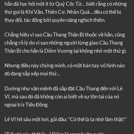
hắn đã học hỏi một ít từ Quỷ Cốc Tử… biết rằng có những
thứ gọi là Khí Vận, Thiên Cơ, Nhân Quả… đều có thể bị
thay đổi, tác động bởi quyền năng nghịch thiên.
Chẳng hiểu vì sao Cầu Thang Thần Bí thuộc về hắn, cũng
chẳng rõ lý do vì sao những người từng giao Cầu Thang
Thần Bí cho hắn là Diêm Vương lại không nhớ một thứ gì.
Nhưng điều này chứng minh, có một bàn tay vô hình nào
đó đang sắp xếp mọi thứ…
Dường như vận mệnh đã sắp đặt Cầu Thang đến với Lê
Vĩ, mà sau đó đã không còn ai biết về sự tồn tại của nó
ngoại trừ Tiểu Đồng.
Lê Vĩ hít sâu một hơi, gãi đầu: “Có thể là ta nhớ lầm thật!”