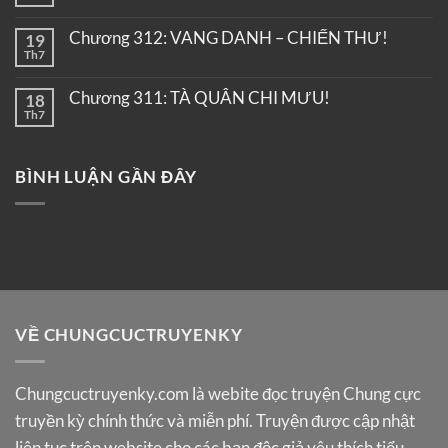
Chương 312: VANG DANH – CHIẾN THƯ!
19
Th7
Chương 311: TÀ QUÂN CHI MƯU!
18
Th7
BÌNH LUẬN GẦN ĐÂY
VỀ CHUNGCUCTRUYENKY
Chungcuctruyenky.com
là webite đọc truyện Chung cực
truyền kỳ chính thức và miễn phí. Truyện được cập nhật
liên tục trên website cho các bạn độc giả yêu thích tiểu