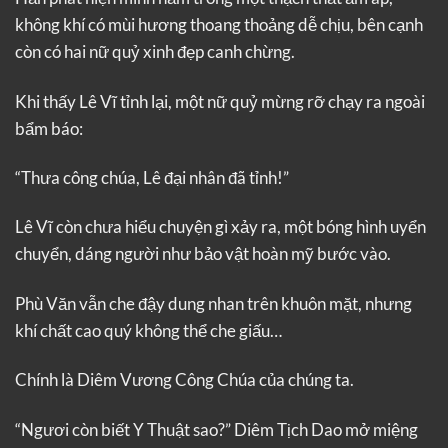
không khí có mùi hương thoang thoảng dễ chịu, bên cạnh
còn có hai nữ quỷ xinh đẹp canh chừng.
Khi thấy Lê Vĩ tỉnh lại, một nữ quỷ mừng rỡ chạy ra ngoài
bẩm báo:
“Thưa công chúa, Lê đại nhân đã tỉnh!”
Lê Vĩ còn chưa hiểu chuyện gì xảy ra, một bóng hình uyển
chuyển, dáng người như bảo vật hoàn mỹ bước vào.
Phù Văn vẫn che đậy dung nhan trên khuôn mặt, nhưng
khí chất cao quý không thể che giấu…
Chính là Diêm Vương Công Chúa của chúng ta.
“Ngươi còn biết Y Thuật sao?” Diêm Tịch Dao mở miệng