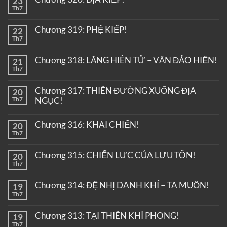
23
Th7
Chương 319: PHỆ KIẾP!
22
Th7
Chương 318: LĂNG HIÊN TỬ – VẬN ĐẢO HIỆN!
21
Th7
Chương 317: THIÊN ĐƯỜNG XUỐNG ĐỊA
20
Th7
NGỤC!
Chương 316: KHAI CHIẾN!
20
Th7
Chương 315: CHIẾN LỰC CỦA LƯU TÔN!
20
Th7
Chương 314: ĐỆ NHỊ DANH KHÍ – TA MUỐN!
19
Th7
Chương 313: TẠI THIÊN KHÍ PHONG!
19
Th7