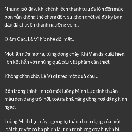
Nhưng giờ đây, khi chênh lệch thành tựu đã lớn đến mức
bọn hắn không thể chạm đến, sự ghen ghét và đố kỵ ban
đầu đã chuyển thành ngưỡng vọng.
Diêm Các, Lê Vĩ híp nhẹ đôi mắt…
Một lần nữa mở ra, từng dòng chảy Khí Vận đã xuất hiện,
liên kết hắn với những quả cầu vật phẩm cần thiết.
Không chần chờ, Lê Vĩ đi theo một quả cầu…
Bên trong thình lình có một luồng Minh Lực tinh thuần
màu đen đang trôi nổi, toả ra khả năng đồng hoá đáng kinh
ngạc.
Luồng Minh Lực này ngưng tụ thành hình dạng của một
loài thực vật có ba phiến lá, tinh tế nhưng đầy huyền bí.