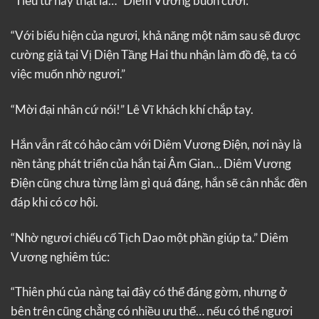
“Tiểu tử này thật là…” Diêm Vương buồn cười:
“Với biểu hiện của ngươi, khả năng một năm sau sẽ được
cường giả tại Vị Diện Tầng Hai thu nhận làm đồ đệ, ta có
việc muốn nhờ ngươi.”
“Mời đại nhân cứ nói!” Lê Vĩ khách khí chắp tay.
Hắn vẫn rất có hảo cảm với Diêm Vương Điện, nơi này là
nền tảng phát triển của hắn tại Âm Gian… Diêm Vương
Điện cũng chưa từng làm gì quá đáng, hắn sẽ cân nhắc đền
đáp khi có cơ hội.
“Nhờ ngươi chiếu cố Tịch Dao một phần giúp ta.” Diêm
Vương nghiêm túc:
“Thiên phú của nàng tại đây có thể đáng gờm, nhưng ở
bên trên cũng chẳng có nhiều ưu thế… nếu có thể ngươi