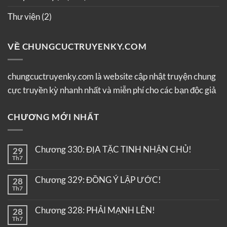
Thư viện
(2)
VỀ CHUNGCUCTRUYENKY.COM
chungcuctruyenky.com là website cập nhật truyện chung
cực truyền kỳ nhanh nhất và miễn phí cho các bạn độc giả
CHƯƠNG MỚI NHẤT
Chương 330: ĐỊA TẶC TINH NHẬN CHỦ!
29
Th7
Chương 329: ĐỒNG Ý LẬP ƯỚC!
28
Th7
Chương 328: PHẢI MẠNH LÊN!
28
Th7