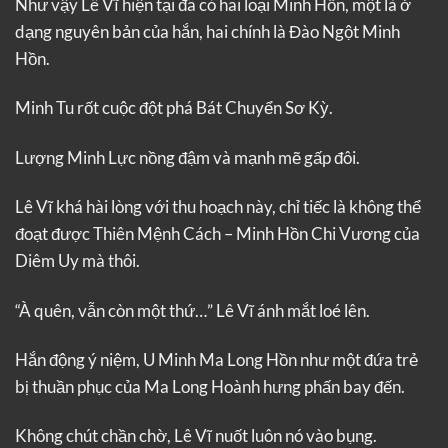
Như vậy Lê Vĩ hiện tại đã có hai loại Minh Hồn, một là ở
dạng nguyên bản của hắn, hai chính là Đào Ngột Minh
Hồn.
Minh Tu rốt cuộc đột phá Bát Chuyển Sơ Kỳ.
Lượng Minh Lực nồng đậm và mạnh mẽ gấp đôi.
Lê Vĩ khá hài lòng với thu hoạch này, chỉ tiếc là không thể
đoạt được Thiên Mệnh Cách – Minh Hồn Chi Vương của
Diêm Uy mà thôi.
“À quên, vẫn còn một thứ…” Lê Vĩ ánh mắt loé lên.
Hắn động ý niệm, U Minh Ma Long Hồn như một đứa trẻ
bị thuần phục của Ma Long Hoành hưng phấn bay đến.
Không chút chần chờ, Lê Vĩ nuốt luôn nó vào bụng.