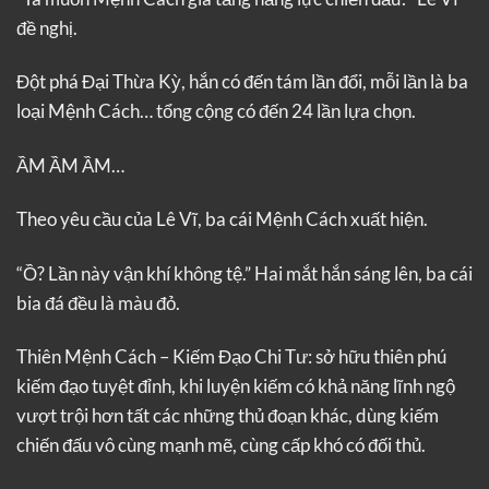
đề nghị.
Đột phá Đại Thừa Kỳ, hắn có đến tám lần đổi, mỗi lần là ba
loại Mệnh Cách… tổng cộng có đến 24 lần lựa chọn.
ẦM ẦM ẦM…
Theo yêu cầu của Lê Vĩ, ba cái Mệnh Cách xuất hiện.
“Ồ? Lần này vận khí không tệ.” Hai mắt hắn sáng lên, ba cái
bia đá đều là màu đỏ.
Thiên Mệnh Cách – Kiếm Đạo Chi Tư: sở hữu thiên phú
kiếm đạo tuyệt đỉnh, khi luyện kiếm có khả năng lĩnh ngộ
vượt trội hơn tất các những thủ đoạn khác, dùng kiếm
chiến đấu vô cùng mạnh mẽ, cùng cấp khó có đối thủ.