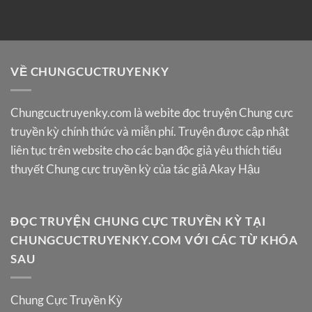
VỀ CHUNGCUCTRUYENKY
Chungcuctruyenky.com
là webite đọc truyện Chung cực
truyền kỳ chính thức và miễn phí. Truyện được cập nhật
liên tục trên website cho các bạn độc giả yêu thích tiểu
thuyết Chung cực truyền kỳ của tác giả Akay Hậu
ĐỌC TRUYỆN CHUNG CỰC TRUYỀN KỲ TẠI
CHUNGCUCTRUYENKY.COM VỚI CÁC TỪ KHÓA
SAU
Chung Cực Truyền Kỳ