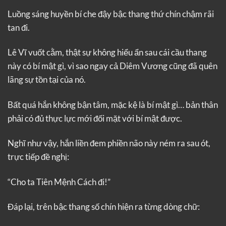
Luồng sáng huyền bí che đậy bậc thang thứ chín chậm rãi
tan đi.
Lê Vĩ vuốt cằm, thật sự không hiểu ẩn sau cái cầu thang
này có bí mật gì, vì sao ngay cả Diêm Vương cũng đã quên
lãng sự tồn tại của nó.
Bất quá hắn không bận tâm, mặc kệ là bí mật gì… bản thân
phải có đủ thực lực mới đối mặt với bí mật được.
Nghĩ như vậy, hắn liền đem phiền não này ném ra sau ót,
trực tiếp đề nghị:
“Cho ta Tiên Mệnh Cách đi!”
Đáp lại, trên bậc thang số chín hiện ra từng dòng chữ: