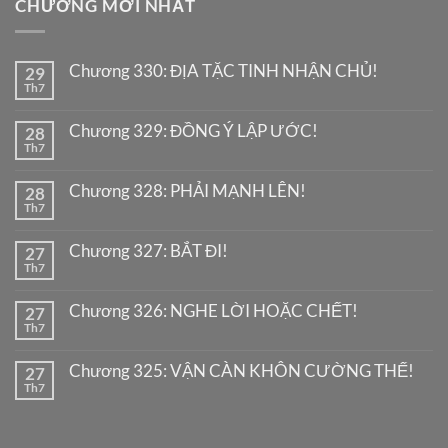
CHƯƠNG MỚI NHẤT
Chương 330: ĐỊA TẶC TINH NHẬN CHỦ!
29
Th7
Chương 329: ĐỒNG Ý LẬP ƯỚC!
28
Th7
Chương 328: PHẢI MẠNH LÊN!
28
Th7
Chương 327: BẮT ĐI!
27
Th7
Chương 326: NGHE LỜI HOẶC CHẾT!
27
Th7
Chương 325: VẬN CÀN KHÔN CƯỜNG THẾ!
27
Th7