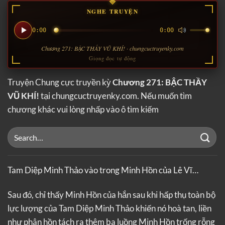
NGHE TRUYỆN
0:00
0:00
Chương 271: BẬC THẦY VŨ KHÍ! · chungcuctruyenky.com
Giọng đọc tự động
Truyện Chung cực truyền kỳ
Chương 271: BẬC THẦY
VŨ KHÍ!
tại chungcuctruyenky.com. Nếu muốn tìm
chương khác vui lòng nhấp vào ô tìm kiếm
Tam Diệp Minh Thảo vào trong Minh Hồn của Lê Vĩ…
Sau đó, chỉ thấy Minh Hồn của hắn sau khi hấp thụ toàn bộ
lực lượng của Tam Diệp Minh Thảo khiến nó hoà tan, liền
như phân hồn tách ra thêm ba luồng Minh Hồn trống rỗng