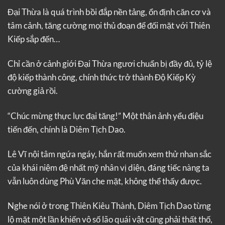
Đại Thừa là quá trình bồi đắp nền tảng, ổn định căn cơ và
tâm cảnh, tăng cường mọi thủ đoạn để đối mặt với Thiên
Kiếp sắp đến…
Chỉ cần ở cảnh giới Đại Thừa ngươi chuẩn bị đầy đủ, tỷ lệ
độ kiếp thành công, chính thức trở thành Độ Kiếp Kỳ
cường giả rồi.
“Chúc mừng thực lực đại tăng!” Một thân ảnh yểu điệu
tiến đến, chính là Diêm Tịch Dao.
Lê Vĩ nội tâm ngứa ngáy, hắn rất muốn xem thử nhan sắc
của khái niệm đệ nhất mỹ nhân vị diện, đáng tiếc nàng ta
vẫn luôn dùng Phù Văn che mặt, không thể thấy được.
Nghe nói ở trong Thiên Kiêu Thành, Diêm Tịch Dao từng
lộ mặt một lần khiến vô số lão quái vật cũng phải thất thố,