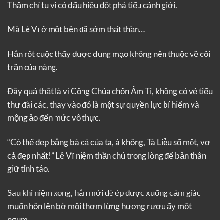
Thậm chí tu vi có dấu hiệu đột phá tiểu cảnh giới.
Mà Lê Vĩ ở một bên đã sớm thất thần…
Hắn rốt cuộc thấy được dung mạo không nên thuộc về cõi
trần của nàng.
Đây quả thật là vị Công Chúa chốn Âm Ti, không có vẻ tiểu
thư đài các, thay vào đó là một sự quyền lực bí hiểm và
mộng ảo đến mức vô thực.
“Có thể đẹp bằng bà cả của ta, à không, Tà Liễu số một, vợ
cả đẹp nhất!” Lê Vĩ niệm thần chú trong lòng để bản thân
giữ tỉnh táo.
Sau khi niệm xong, hắn mới đè ép được xuống cảm giác
muốn hôn lên bờ môi thơm lừng hương rượu ấy một
ngụm.