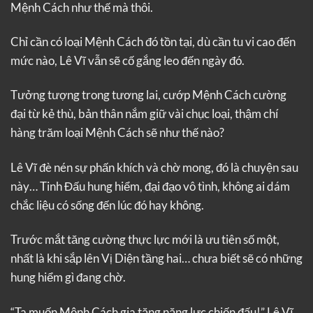
Mệnh Cách như thế mà thôi.
Chỉ cần có loại Mệnh Cách đó tồn tại, dù cần tu vi cao đến
mức nào, Lê Vĩ vẫn sẽ cố gắng leo đến ngày đó.
Tưởng tượng trong tương lai, cướp Mệnh Cách cường
đại từ kẻ thù, bản thân nắm giữ vài chục loại, thậm chí
hàng trăm loại Mệnh Cách sẽ như thế nào?
Lê Vĩ đè nén sự phấn khích và chờ mong, đó là chuyện sau
này… Tinh Đấu hung hiểm, đại đạo vô tình, không ai dám
chắc liệu có sống đến lúc đó hay không.
Trước mắt tăng cường thực lực mới là ưu tiên số một,
nhất là khi sắp lên Vị Diện tầng hai… chưa biết sẽ có những
hung hiểm gì đang chờ.
“Ta muốn Mệnh Cách gia tăng năng lực chiến đấu!” Lê Vĩ