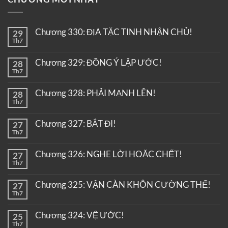
Chương 330: ĐỊA TẶC TINH NHẬN CHỦ!
29
Th7
Chương 329: ĐỒNG Ý LẬP ƯỚC!
28
Th7
Chương 328: PHẢI MẠNH LÊN!
28
Th7
Chương 327: BẮT ĐI!
27
Th7
Chương 326: NGHE LỜI HOẶC CHẾT!
27
Th7
Chương 325: VẬN CÀN KHÔN CƯỜNG THẾ!
27
Th7
Chương 324: VỆ ƯỚC!
25
Th7