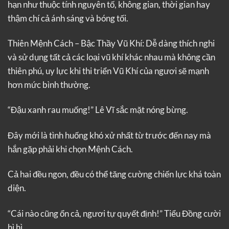
hạn như thuộc tính nguyên tố, không gian, thời gian hay
thậm chí cả ánh sáng và bóng tối.
Thiên Mệnh Cách – Bậc Thầy Vũ Khí: Dễ dàng thích nghi
và sử dụng tất cả các loại vũ khí khác nhau mà không cần
thiên phú, uy lực khi thi triển Vũ Khí của ngươi sẽ mạnh
hơn mức bình thường.
“Đậu xanh rau muống!” Lê Vĩ sắc mặt nóng bừng.
Đây mới là tình huống khó xử nhất từ trước đến nay mà
hắn gặp phải khi chọn Mệnh Cách.
Cả hai đều ngon, đều có thể tăng cường chiến lực khá toàn
diện.
“Cái nào cũng ổn cả, ngươi tự quyết định!” Tiểu Đồng cười
hì hì.