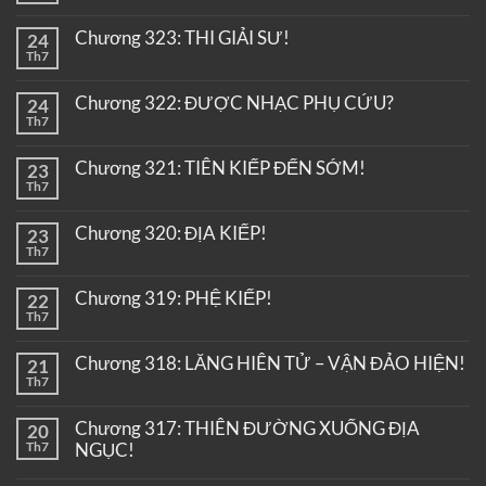
Chương 323: THI GIẢI SƯ!
24
Th7
Chương 322: ĐƯỢC NHẠC PHỤ CỨU?
24
Th7
Chương 321: TIÊN KIẾP ĐẾN SỚM!
23
Th7
Chương 320: ĐỊA KIẾP!
23
Th7
Chương 319: PHỆ KIẾP!
22
Th7
Chương 318: LĂNG HIÊN TỬ – VẬN ĐẢO HIỆN!
21
Th7
Chương 317: THIÊN ĐƯỜNG XUỐNG ĐỊA
20
Th7
NGỤC!