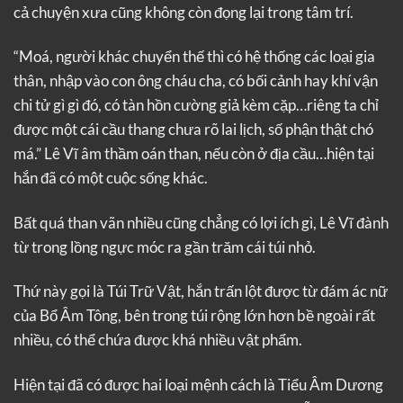
cả chuyện xưa cũng không còn đọng lại trong tâm trí.
“Moá, người khác chuyển thế thì có hệ thống các loại gia
thân, nhập vào con ông cháu cha, có bối cảnh hay khí vận
chi tử gì gì đó, có tàn hồn cường giả kèm cặp…riêng ta chỉ
được một cái cầu thang chưa rõ lai lịch, số phận thật chó
má.” Lê Vĩ âm thầm oán than, nếu còn ở địa cầu…hiện tại
hắn đã có một cuộc sống khác.
Bất quá than vãn nhiều cũng chẳng có lợi ích gì, Lê Vĩ đành
từ trong lồng ngực móc ra gần trăm cái túi nhỏ.
Thứ này gọi là Túi Trữ Vật, hắn trấn lột được từ đám ác nữ
của Bổ Âm Tông, bên trong túi rộng lớn hơn bề ngoài rất
nhiều, có thể chứa được khá nhiều vật phẩm.
Hiện tại đã có được hai loại mệnh cách là Tiểu Âm Dương