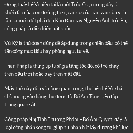
Đừng thấy Lê Vĩ hiện tại là một Trúc Cơ, nhưng đây là
khởi đầu của con đường tu sĩ, căn cơ của hắn vẫn còn yếu
lắm…muốn đột phá đến Kim Đan hay Nguyên Anh trở lên,
công pháp là điều kiện bắt buộc.
Vũ Kỹ là thủ đoạn dùng để áp dụng trong chiến đấu, có thể
tấn công mục tiêu hay phòng ngự, tự vệ.
Thân Pháp là thứ giúp tu sĩ gia tăng tốc độ, có thể chạy
trên bầu trời hoặc bay trên mặt đất.
Mấy thứ này đều vô cùng quan trọng, thế nên Lê Vĩ khá
chờ mong vào hàng thu được từ Bổ Âm Tông, bèn tập
trung quan sát.
Công pháp Nhị Tinh Thượng Phẩm – Bổ Âm Quyết, đây là
loại công pháp song tu, giúp nữ nhân hút lấy dương khí, lực