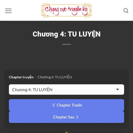
Bỏ
qua
nội
dung
Chương 4: TU LUYỆN
Chapter truyện
/
Chương 4: TU LUYỆN
Chapter Trước
Chapter Sau