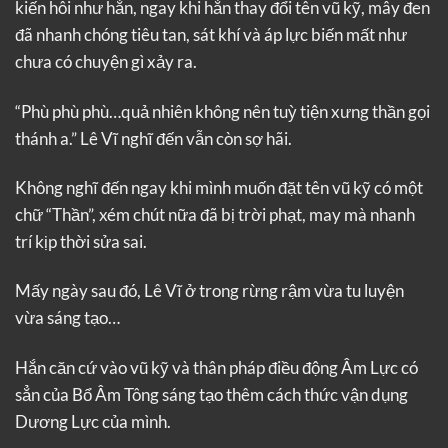
kiến hôi như hắn, ngay khi hắn thay đổi tên vũ kỹ, mây đen
đã nhanh chóng tiêu tan, sát khí và áp lực biến mất như
chưa có chuyện gì xảy ra.
“Phù phù phù…quả nhiên không nên tuỳ tiện xưng thần gọi
thánh a.” Lê Vĩ nghĩ đến vẫn còn sợ hãi.
Không nghĩ đến ngay khi mình muốn đặt tên vũ kỹ có một
chữ “Thần”, xém chút nữa đã bị trời phạt, may mà nhanh
trí kịp thời sửa sai.
Mấy ngày sau đó, Lê Vĩ ở trong rừng rậm vừa tu luyện
vừa sáng tạo…
Hắn căn cứ vào vũ kỹ và thân pháp điều động Âm Lực có
sẳn của Bổ Âm Tông sáng tạo thêm cách thức vận dụng
Dương Lực của mình.