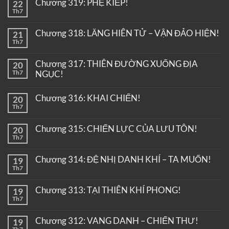
Chương 319: PHỆ KIẾP!
22
Th7
Chương 318: LĂNG HIÊN TỬ – VẬN ĐẢO HIỆN!
21
Th7
Chương 317: THIÊN ĐƯỜNG XUỐNG ĐỊA
20
Th7
NGỤC!
Chương 316: KHAI CHIẾN!
20
Th7
Chương 315: CHIẾN LỰC CỦA LƯU TÔN!
20
Th7
Chương 314: ĐỆ NHỊ DANH KHÍ – TA MUỐN!
19
Th7
Chương 313: TẠI THIÊN KHÍ PHONG!
19
Th7
Chương 312: VANG DANH – CHIẾN THƯ!
19