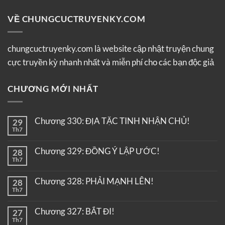
VỀ CHUNGCUCTRUYENKY.COM
chungcuctruyenky.com là website cập nhật truyện chung
cực truyền kỳ nhanh nhất và miễn phí cho các bạn độc giả
CHƯƠNG MỚI NHẤT
Chương 330: ĐỊA TẶC TINH NHẬN CHỦ!
29
Th7
Chương 329: ĐỒNG Ý LẬP ƯỚC!
28
Th7
Chương 328: PHẢI MẠNH LÊN!
28
Th7
Chương 327: BẮT ĐI!
27
Th7