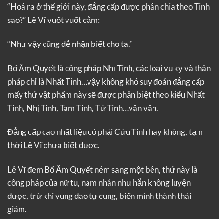
“Hoá ra ở thế giới này, đẳng cấp được phân chia theo Tinh
sao?” Lê Vĩ vuốt vuốt cằm:
“Như vậy cũng dễ nhận biết cho ta.”
Bổ Âm Quyết là công pháp Nhị Tinh, các loại vũ kỹ và thân
pháp chỉ là Nhất Tinh…vậy không khó suy đoán đẳng cấp
mấy thứ vật phẩm này sẽ được phân biệt theo kiểu Nhất
Tinh, Nhị Tinh, Tam Tinh, Tứ Tinh…vân vân.
Đẳng cấp cao nhất liệu có phải Cửu Tinh hay không, tạm
thời Lê Vĩ chưa biết được.
Lê Vĩ đem Bổ Âm Quyết ném sang một bên, thứ này là
công pháp của nữ tu, nam nhân như hắn không luyện
được, trừ khi vung đao tự cung, biến mình thành thái
giám.