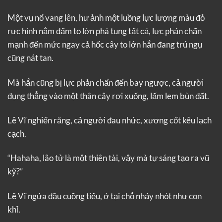
Một vụ nổ vang lên, hư ảnh một luồng lực lượng màu đỏ
rực hình nắm đấm to lớn phá tung tất cả, lực phản chấn
mạnh đến mức ngay cả hốc cây to lớn hắn đang trú ngụ
cũng nát tan.
Mà hắn cũng bị lực phản chấn đến bay ngược, cả người
đụng thẳng vào một thân cây rơi xuống, lấm lem bùn đất.
Lê Vĩ nghiến răng, cả người đau nhức, xương cốt kêu lạch
cạch.
“Hahaha, lão tử là một thiên tài, vậy mà tự sáng tạo ra vũ
kỹ?”
Lê Vĩ ngửa đầu cuồng tiếu, ở tại chỗ nhảy nhót như con
khỉ.