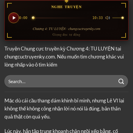
NGHE TRUYỆN
0:00
10:33
Chương 4: TU LUYỆN · chungcuctruyenky.com
Giọng đọc tự động
Truyện Chung cực truyền kỳ Chương 4: TU LUYỆN tại
chungcuctruyenky.com. Nếu muốn tìm chương khác vui
lòng nhấp vào ô tìm kiếm
Mặc dù cái cầu thang dám khinh bỉ mình, nhưng Lê Vĩ lại
không thể không công nhận lời nó nói là đúng, bản thân
quả thật còn quá yếu.
Lúc này, hắn tập trung khoanh chân ngồi xếp bằng, cố