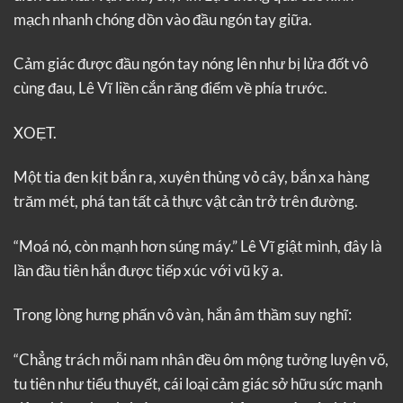
mạch nhanh chóng dồn vào đầu ngón tay giữa.
Cảm giác được đầu ngón tay nóng lên như bị lửa đốt vô
cùng đau, Lê Vĩ liền cắn răng điểm về phía trước.
XOẸT.
Một tia đen kịt bắn ra, xuyên thủng vỏ cây, bắn xa hàng
trăm mét, phá tan tất cả thực vật cản trở trên đường.
“Moá nó, còn mạnh hơn súng máy.” Lê Vĩ giật mình, đây là
lần đầu tiên hắn được tiếp xúc với vũ kỹ a.
Trong lòng hưng phấn vô vàn, hắn âm thầm suy nghĩ:
“Chẳng trách mỗi nam nhân đều ôm mộng tưởng luyện võ,
tu tiên như tiểu thuyết, cái loại cảm giác sở hữu sức mạnh