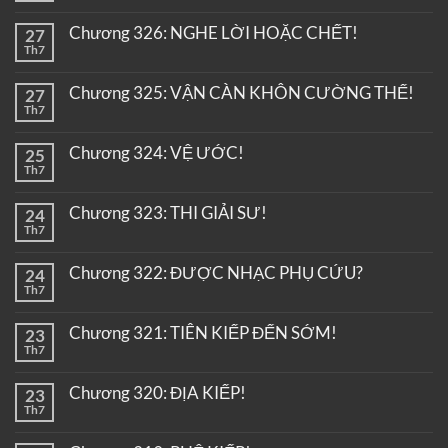
Chương 326: NGHE LỜI HOẶC CHẾT!
27
Th7
Chương 325: VẬN CÀN KHÔN CƯỜNG THẾ!
27
Th7
Chương 324: VỆ ƯỚC!
25
Th7
Chương 323: THI GIẢI SƯ!
24
Th7
Chương 322: ĐƯỢC NHẠC PHỤ CỨU?
24
Th7
Chương 321: TIÊN KIẾP ĐẾN SỚM!
23
Th7
Chương 320: ĐỊA KIẾP!
23
Th7