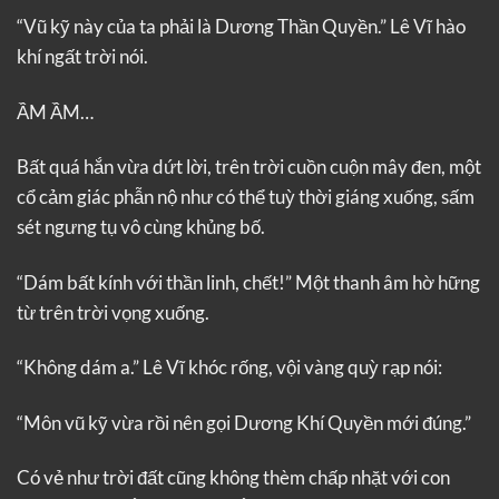
“Vũ kỹ này của ta phải là Dương Thần Quyền.” Lê Vĩ hào
khí ngất trời nói.
ẦM ẦM…
Bất quá hắn vừa dứt lời, trên trời cuồn cuộn mây đen, một
cổ cảm giác phẫn nộ như có thể tuỳ thời giáng xuống, sấm
sét ngưng tụ vô cùng khủng bố.
“Dám bất kính với thần linh, chết!” Một thanh âm hờ hững
từ trên trời vọng xuống.
“Không dám a.” Lê Vĩ khóc rống, vội vàng quỳ rạp nói:
“Môn vũ kỹ vừa rồi nên gọi Dương Khí Quyền mới đúng.”
Có vẻ như trời đất cũng không thèm chấp nhặt với con