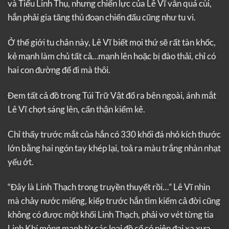
và Tiểu Linh Thụ, nhưng chiến lực của Lê Vĩ vẫn quá cùi,
hắn phải gia tăng thủ đoạn chiến đấu cũng như tu vi.
Ở thế giới tu chân này, Lê Vĩ biết mọi thứ sẽ rất tàn khốc,
kẻ mạnh làm chủ tất cả…mạnh lên hoặc bị đào thải, chỉ có
hai con đường để đi mà thôi.
Đem tất cả đồ trong Túi Trữ Vật đổ ra bên ngoài, ánh mắt
Lê Vĩ chợt sáng lên, cẩn thận kiểm kê.
Chỉ thấy trước mắt của hắn có 330 khối đá nhỏ kích thước
lớn bằng hai ngón tay khép lại, toả ra màu trắng nhàn nhạt
yếu ớt.
“Đây là Linh Thạch trong truyền thuyết rồi…” Lê Vĩ nhìn
mà chảy nước miếng, kiếp trước hắn tìm kiếm cả đời cũng
không có được một khối Linh Thạch, phải vơ vét từng tia
Linh Khí mỏng manh từ các loại đồ cổ có niên đại xa xưa…