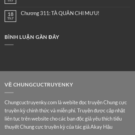
Th7
Chương 311: TÀ QUÂN CHI MƯU!
18
Th7
BÌNH LUẬN GẦN ĐÂY
VỀ CHUNGCUCTRUYENKY
Chungcuctruyenky.com
là webite đọc truyện Chung cực
truyền kỳ chính thức và miễn phí. Truyện được cập nhật
liên tục trên website cho các bạn độc giả yêu thích tiểu
thuyết Chung cực truyền kỳ của tác giả Akay Hậu