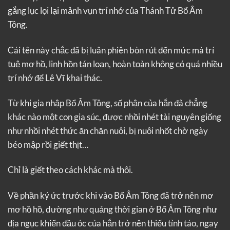
gắng lục lọi lại mảnh vụn trí nhớ của Thánh Tử Bổ Âm
Tông.
Cái tên này chắc đã bị luân phiên bòn rút đến mức mà trí
tuệ mơ hồ, linh hồn tán loạn, hoàn toàn không có quá nhiều
trí nhớ để Lê Vĩ khai thác.
Từ khi gia nhập Bổ Âm Tông, số phận của hắn đã chẳng
khác nào một con gia súc, được nhồi nhét tài nguyên giống
như nhồi nhét thức ăn chăn nuôi, bị nuôi nhốt chờ ngày
béo mập rồi giết thịt…
Chỉ là giết theo cách khác mà thôi.
Về phần ký ức trước khi vào Bổ Âm Tông đã trở nên mơ
mơ hồ hồ, dường như quảng thời gian ở Bổ Âm Tông như
địa ngục khiến đầu óc của hắn trở nên thiếu tỉnh táo, ngay