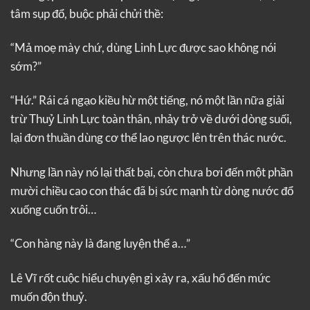
tâm sụp đổ, buộc phải chửi thề:
“Mả moẹ mày chứ, dùng Linh Lực được sao không nói
sớm?”
“Hứ.” Rái cá ngạo kiều hừ một tiếng, nó một lần nữa giải
trừ Thuỷ Linh Lực toàn thân, nhảy trở về dưới dòng suối,
lại đơn thuần dùng cơ thể lao ngược lên trên thác nước.
Nhưng lần này nó lại thất bại, còn chưa bơi đến một phần
mười chiều cao con thác đã bị sức mạnh từ dòng nước đổ
xuống cuốn trôi…
“Con hàng này là đang luyện thể a…”
Lê Vĩ rốt cuộc hiểu chuyện gì xảy ra, xấu hổ đến mức
muốn độn thuỷ.