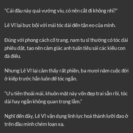
“Cái đầu này quá vướng víu, có nên cắt đi không nhỉ?”
Lê Vĩ lại bực bội với mái tóc dài đến tận eo của mình.
Đúng với phong cách cổ trang, nam tu sĩ thường có tóc dài
phiêu dật, tạo nên cảm giác anh tuấn tiêu sái các kiểu con
đà điểu.
Nhưng Lê Vĩ lại cảm thấy rất phiền, ba mươi năm cuộc đời
ở kiếp trước hắn luôn để tóc ngắn.
“Ưu tiên thoải mái, khuôn mặt này vốn đẹp trai sẵn rồi, tóc
dài hay ngắn không quan trọng lắm.”
Nghĩ đến đây, Lê Vĩ vận dụng linh lực hoá thành lưỡi đao ở
trên đầu mình chém loạn xạ.