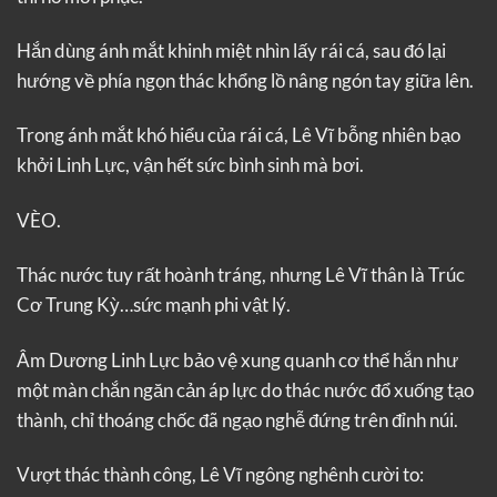
Hắn dùng ánh mắt khinh miệt nhìn lấy rái cá, sau đó lại
hướng về phía ngọn thác khổng lồ nâng ngón tay giữa lên.
Trong ánh mắt khó hiểu của rái cá, Lê Vĩ bỗng nhiên bạo
khởi Linh Lực, vận hết sức bình sinh mà bơi.
VÈO.
Thác nước tuy rất hoành tráng, nhưng Lê Vĩ thân là Trúc
Cơ Trung Kỳ…sức mạnh phi vật lý.
Âm Dương Linh Lực bảo vệ xung quanh cơ thể hắn như
một màn chắn ngăn cản áp lực do thác nước đổ xuống tạo
thành, chỉ thoáng chốc đã ngạo nghễ đứng trên đỉnh núi.
Vượt thác thành công, Lê Vĩ ngông nghênh cười to: