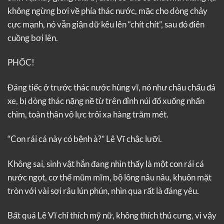
không ngừng bơi về phía thác nước, mặc cho dòng chảy
cực mạnh, nó vẫn giận dữ kêu lên “chít chít”, sau đó điên
cuồng bơi lên.
PHỐC!
Đáng tiếc ở trước thác nước hùng vĩ, nó như châu chấu đá
xe, bị dòng thác nặng nề từ trên đỉnh núi đổ xuống nhấn
chìm, toàn thân vô lực trôi xa hàng trăm mét.
“Con rái cá này có bệnh à?” Lê Vĩ chậc lưỡi.
Không sai, sinh vật hắn đang nhìn thấy là một con rái cá
nước ngọt, cơ thể mũm mĩm, bộ lông nâu nâu, khuôn mặt
tròn với vài sợi râu lún phún, nhìn qua rất là đáng yêu.
Bất quá Lê Vĩ chỉ thích mỹ nữ, không thích thú cưng, vì vậy