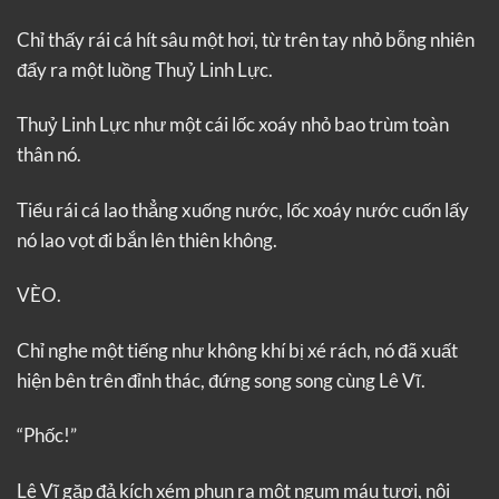
Chỉ thấy rái cá hít sâu một hơi, từ trên tay nhỏ bỗng nhiên
đẩy ra một luồng Thuỷ Linh Lực.
Thuỷ Linh Lực như một cái lốc xoáy nhỏ bao trùm toàn
thân nó.
Tiểu rái cá lao thẳng xuống nước, lốc xoáy nước cuốn lấy
nó lao vọt đi bắn lên thiên không.
VÈO.
Chỉ nghe một tiếng như không khí bị xé rách, nó đã xuất
hiện bên trên đỉnh thác, đứng song song cùng Lê Vĩ.
“Phốc!”
Lê Vĩ gặp đả kích xém phun ra một ngụm máu tươi, nội