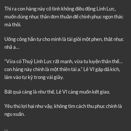
Thì ra con hàng này cố tình không điều động Linh Lực,
muốn dùng nhục thân đơn thuần để chinh phục ngọn thác
mà thôi.
Uổng công hắn tự cho mình là tài giỏi một phen, thật nhục
nhã a…
“Vừa có Thuỷ Linh Lực rất mạnh, vừa tu luyện thân thể…
con hàng này chính là một thiên tài a.” Lê Vĩ gặp đả kích,
lâm vào tự kỷ trong vài giây.
Bất quá càng là như thế, Lê Vĩ càng muốn kết giao.
Yêu thú lợi hại như vậy, không tìm cách thu phục chính là
ngu xuẩn.
…