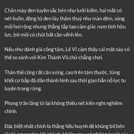
Chân mày đen tuyền sắc bén như lưỡi kiếm, hai mắt có
nét buồn, đồng tử đen láy thâm thuý như màn đêm, sóng
mũi hơi rộng nhưng thẳng tắp tạo cảm giác nam tính hữu
lực, bờ môi có chút bất cần vểnh lên.
Nếu như đánh giá công tâm, Lê Vĩ cảm thấy cái mặt này có
thể so sánh với Kim Thành Vũ chứ chẳng chơi.
Thân thể cũng rất cân xứng, cao trên tám thước, từng
khối cơ bắp đã dần thành hình sau thời gian hắn nỗ lực tu
luyện trong rừng.
Phong trần lãng tử lại không thiếu nét kiên nghị nghiêm
chỉnh.
Đặc biệt nhất chính là thằng tiểu huynh đệ khủng bố bên