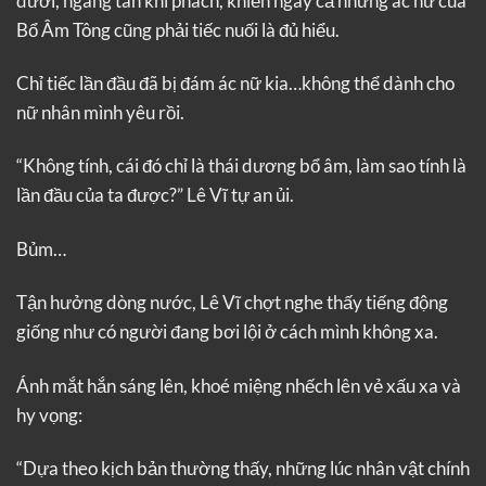
dưới, ngang tàn khí phách, khiến ngay cả những ác nữ của
Bổ Âm Tông cũng phải tiếc nuối là đủ hiểu.
Chỉ tiếc lần đầu đã bị đám ác nữ kia…không thể dành cho
nữ nhân mình yêu rồi.
“Không tính, cái đó chỉ là thái dương bổ âm, làm sao tính là
lần đầu của ta được?” Lê Vĩ tự an ủi.
Bủm…
Tận hưởng dòng nước, Lê Vĩ chợt nghe thấy tiếng động
giống như có người đang bơi lội ở cách mình không xa.
Ánh mắt hắn sáng lên, khoé miệng nhếch lên vẻ xấu xa và
hy vọng:
“Dựa theo kịch bản thường thấy, những lúc nhân vật chính