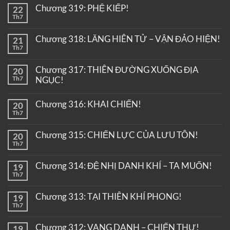
Chương 319: PHỆ KIẾP!
22
Th7
Chương 318: LĂNG HIÊN TỬ – VẬN ĐẢO HIỆN!
21
Th7
Chương 317: THIÊN ĐƯỜNG XUỐNG ĐỊA
20
Th7
NGỤC!
Chương 316: KHAI CHIẾN!
20
Th7
Chương 315: CHIẾN LỰC CỦA LƯU TÔN!
20
Th7
Chương 314: ĐỆ NHỊ DANH KHÍ – TA MUỐN!
19
Th7
Chương 313: TẠI THIÊN KHÍ PHONG!
19
Th7
Chương 312: VANG DANH – CHIẾN THƯ!
19