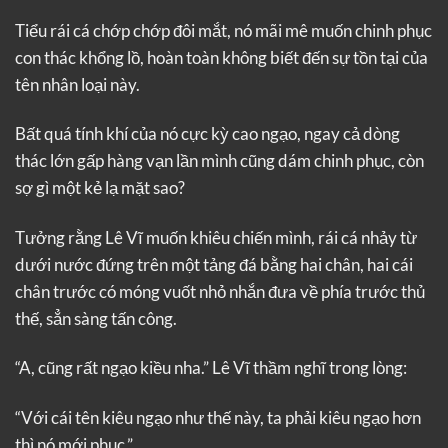
Tiểu rái cá chớp chớp đôi mắt, nó mãi mê muốn chinh phục
con thác khổng lồ, hoàn toàn không biết đến sự tồn tại của
tên nhân loại này.
Bất quá tính khí của nó cực kỳ cao ngạo, ngay cả dòng
thác lớn gấp hàng vạn lần mình cũng dám chinh phục, còn
sợ gì một kẻ lạ mặt sao?
Tưởng rằng Lê Vĩ muốn khiêu chiến mình, rái cá nhảy từ
dưới nước đứng trên một tảng đá bằng hai chân, hai cái
chân trước có móng vuốt nhỏ nhắn đưa về phía trước thủ
thế, sẳn sàng tấn công.
“A, cũng rất ngạo kiều nha.” Lê Vĩ thầm nghĩ trong lòng:
“Với cái tên kiêu ngạo như thế này, ta phải kiêu ngạo hơn
thì nó mới phục.”