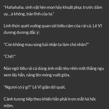
“Hahahaha, sinh vật hèn mọn hãy khuất phục trước dâm
uy…à không, bản lĩnh của ta.”
Linh thức quét xuống quan sát biểu cảm của rái cá, Lê Vĩ
dương dương đắc ý:
“Còn không mau sùng bái nhận ta làm chủ nhân?”
“Chít!”
Nào ngờ tiểu rái cá dùng ánh mắt như nhìn một thằng ngu
xem lấy hắn, nâng lên móng vuốt giữa.
“Ngươi có ý gì?” Lê Vĩ giận dữ quát.
Cảnh tượng tiếp theo khiến hắn phải trợn mắt há hốc
mồm.