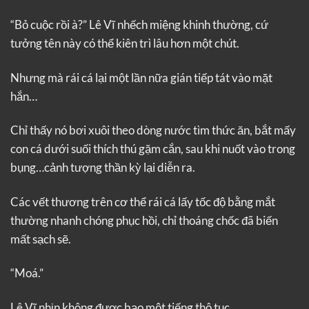
“Bỏ cuộc rồi à?” Lê Vĩ nhếch miệng khinh thường, cứ
tưởng tên này có thể kiên trì lâu hơn một chút.
Nhưng mà rái cá lại một lần nữa gián tiếp tát vào mặt
hắn…
Chỉ thấy nó bơi xuôi theo dòng nước tìm thức ăn, bắt mấy
con cá dưới suối thích thú gặm cắn, sau khi nuốt vào trong
bụng…cảnh tượng thần kỳ lại diễn ra.
Các vết thương trên cơ thể rái cá lấy tốc độ bằng mắt
thường nhanh chóng phục hồi, chỉ thoáng chốc đã biến
mất sạch sẽ.
“Moá.”
Lê Vĩ nhịn không được bạo một tiếng thô tục.