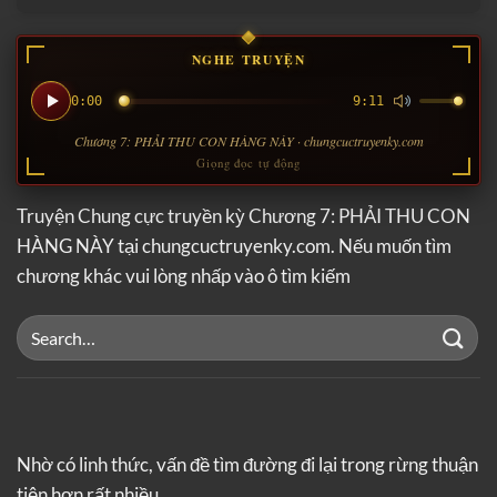
NGHE TRUYỆN
0:00
9:11
Chương 7: PHẢI THU CON HÀNG NÀY · chungcuctruyenky.com
Giọng đọc tự động
Truyện Chung cực truyền kỳ Chương 7: PHẢI THU CON
HÀNG NÀY tại chungcuctruyenky.com. Nếu muốn tìm
chương khác vui lòng nhấp vào ô tìm kiếm
Nhờ có linh thức, vấn đề tìm đường đi lại trong rừng thuận
tiện hơn rất nhiều…