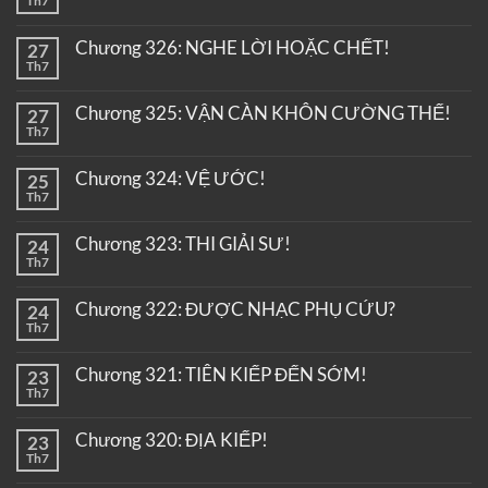
Th7
Chương 326: NGHE LỜI HOẶC CHẾT!
27
Th7
Chương 325: VẬN CÀN KHÔN CƯỜNG THẾ!
27
Th7
Chương 324: VỆ ƯỚC!
25
Th7
Chương 323: THI GIẢI SƯ!
24
Th7
Chương 322: ĐƯỢC NHẠC PHỤ CỨU?
24
Th7
Chương 321: TIÊN KIẾP ĐẾN SỚM!
23
Th7
Chương 320: ĐỊA KIẾP!
23
Th7