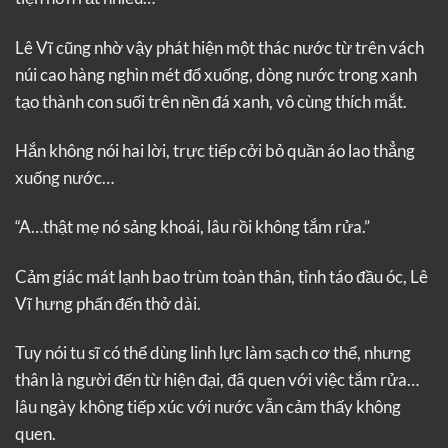
Lê Vĩ cũng nhờ vậy phát hiện một thác nước từ trên vách
núi cao hàng nghìn mét đổ xuống, dòng nước trong xanh
tạo thành con suối trên nền đá xanh, vô cùng thích mắt.
Hắn không nói hai lời, trực tiếp cởi bỏ quần áo lao thẳng
xuống nước…
“A…thật mẹ nó sảng khoái, lâu rồi không tắm rửa.”
Cảm giác mát lạnh bao trùm toàn thân, tỉnh táo đầu óc, Lê
Vĩ hưng phấn đến thở dài.
Tuy nói tu sĩ có thể dùng linh lực làm sạch cơ thể, nhưng
thân là người đến từ hiện đại, đã quen với việc tắm rửa…
lâu ngày không tiếp xúc với nước vẫn cảm thấy không
quen.