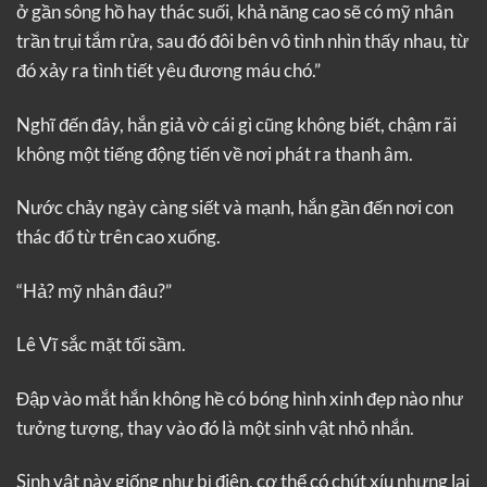
ở gần sông hồ hay thác suối, khả năng cao sẽ có mỹ nhân
trần trụi tắm rửa, sau đó đôi bên vô tình nhìn thấy nhau, từ
đó xảy ra tình tiết yêu đương máu chó.”
Nghĩ đến đây, hắn giả vờ cái gì cũng không biết, chậm rãi
không một tiếng động tiến về nơi phát ra thanh âm.
Nước chảy ngày càng siết và mạnh, hắn gần đến nơi con
thác đổ từ trên cao xuống.
“Hả? mỹ nhân đâu?”
Lê Vĩ sắc mặt tối sầm.
Đập vào mắt hắn không hề có bóng hình xinh đẹp nào như
tưởng tượng, thay vào đó là một sinh vật nhỏ nhắn.
Sinh vật này giống như bị điên, cơ thể có chút xíu nhưng lại