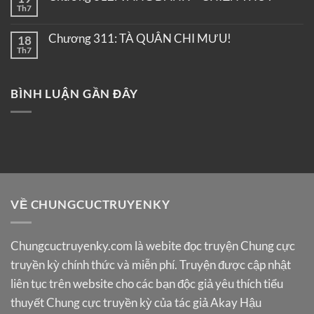
Th7
Chương 311: TÀ QUÂN CHI MƯU!
18
Th7
BÌNH LUẬN GẦN ĐÂY
VỀ CHUNGCUCTRUYENKY
Chungcuctruyenky.com
là webite đọc truyện Chung cực
truyền kỳ chính thức và miễn phí. Truyện được cập nhật
liên tục trên website cho các bạn độc giả yêu thích tiểu
thuyết Chung cực truyền kỳ của tác giả Akay Hậu