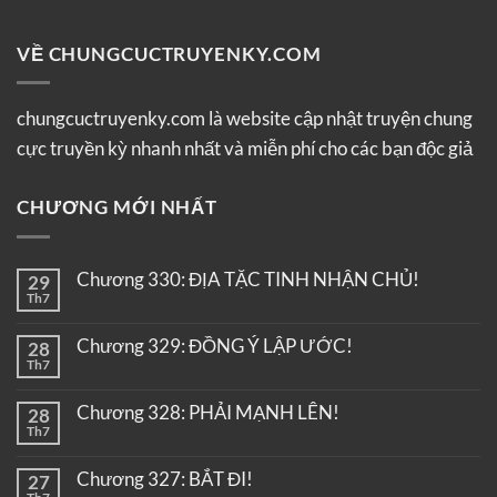
VỀ CHUNGCUCTRUYENKY.COM
chungcuctruyenky.com là website cập nhật truyện chung
cực truyền kỳ nhanh nhất và miễn phí cho các bạn độc giả
CHƯƠNG MỚI NHẤT
Chương 330: ĐỊA TẶC TINH NHẬN CHỦ!
29
Th7
Chương 329: ĐỒNG Ý LẬP ƯỚC!
28
Th7
Chương 328: PHẢI MẠNH LÊN!
28
Th7
Chương 327: BẮT ĐI!
27