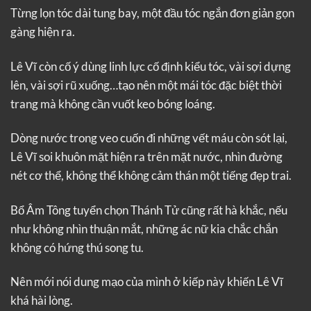
Từng lọn tóc dài tung bay, một đầu tóc ngắn đơn giản gọn
gàng hiện ra.
Lê Vĩ còn cố ý dùng linh lực cố định kiểu tóc, vài sợi dựng
lên, vài sợi rũ xuống…tạo nên một mái tóc đặc biệt thời
trang mà không cần vuốt keo bóng loáng.
Dòng nước trong veo cuốn đi những vết máu còn sót lại,
Lê Vĩ soi khuôn mặt hiện ra trên mặt nước, nhìn đường
nét cơ thể, không thể không cảm thán một tiếng đẹp trai.
Bổ Âm Tông tuyển chọn Thánh Tử cũng rất hà khắc, nếu
như không nhìn thuận mắt, những ác nữ kia chắc chắn
không có hứng thú song tu.
Nên mới nói dung mạo của mình ở kiếp này khiến Lê Vĩ
khá hài lòng.