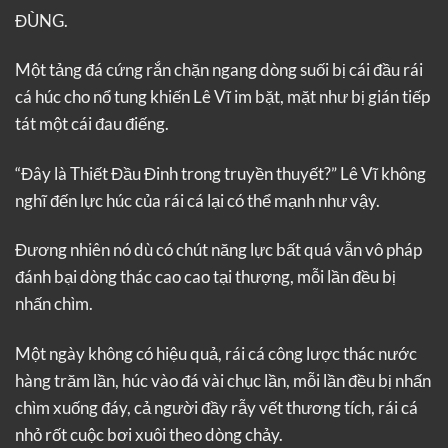
ĐÙNG.
Một tảng đá cứng rắn chặn ngang dòng suối bị cái đầu rái
cá húc cho nổ tung khiến Lê Vĩ im bặt, mặt như bị gián tiếp
tát một cái đau điếng.
“Đây là Thiết Đầu Đinh trong truyền thuyết?” Lê Vĩ không
nghĩ đến lực húc của rái cá lại có thể mạnh như vậy.
Đương nhiên nó dù có chút năng lực bất quá vẫn vô pháp
đánh bại dòng thác cao cao tại thượng, mỗi lần đều bị
nhấn chìm.
Một ngày không có hiệu quả, rái cá công lược thác nước
hàng trăm lần, húc vào đá vài chục lần, mỗi lần đều bị nhấn
chìm xuống đáy, cả người đầy rẫy vết thương tích, rái cá
nhỏ rốt cuộc bơi xuôi theo dòng chảy.