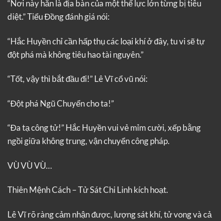
“Nơi này hẳn là địa bàn của một thế lực lớn từng bị tiêu
diệt.” Tiểu Đồng đánh giá nói:
“Hắc Huyền chỉ cần hấp thụ các loại khí ở đây, tu vi sẽ tự
đột phá mà không tiêu hao tài nguyên.”
“Tốt, vậy thì bắt đầu đi!” Lê Vĩ cổ vũ nói:
“Đột phá Ngũ Chuyển cho ta!”
“Đa tạ công tử!” Hắc Huyền vui vẻ mỉm cười, xếp bằng
ngồi giữa không trung, vận chuyển công pháp.
VÙ VÙ VÙ…
Thiên Mệnh Cách – Tử Sát Chi Linh kích hoạt.
Lê Vĩ rõ ràng cảm nhận được, lượng sát khí, tử vong và cả