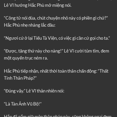
Lê Vĩ hướng Hắc Phù mở miệng nói.
“Công tử nói đùa, chút chuyện nhỏ này có phiền gì chứ?”
Hắc Phù nhẹ nhàng lắc đầu:
“Ngươi cứ ở lại Tiểu Tà Viện, có việc gì cần cứ gọi cho ta.”
“Được, tặng thứ này cho nàng!” Lê Vĩ cười tủm tỉm, đem
một quyển trục ném ra.
Hắc Phù tiếp nhận, nhất thời toàn thân chấn động: “Thất
Tinh Thân Pháp?”
“Đúng vậy.” Lê Vĩ thản nhiên nói:
“Là Tàn Ảnh Vũ Bộ!”
Hắn đã nắm giữ môn thân pháp này, cũng không ngại đem