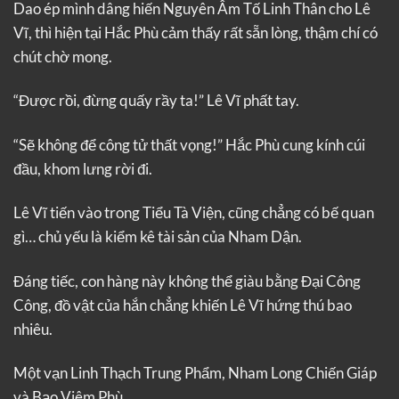
Dao ép mình dâng hiến Nguyên Âm Tố Linh Thân cho Lê
Vĩ, thì hiện tại Hắc Phù cảm thấy rất sẵn lòng, thậm chí có
chút chờ mong.
“Được rồi, đừng quấy rầy ta!” Lê Vĩ phất tay.
“Sẽ không để công tử thất vọng!” Hắc Phù cung kính cúi
đầu, khom lưng rời đi.
Lê Vĩ tiến vào trong Tiểu Tà Viện, cũng chẳng có bế quan
gì… chủ yếu là kiểm kê tài sản của Nham Dận.
Đáng tiếc, con hàng này không thể giàu bằng Đại Công
Công, đồ vật của hắn chẳng khiến Lê Vĩ hứng thú bao
nhiêu.
Một vạn Linh Thạch Trung Phẩm, Nham Long Chiến Giáp
và Bạo Viêm Phù.