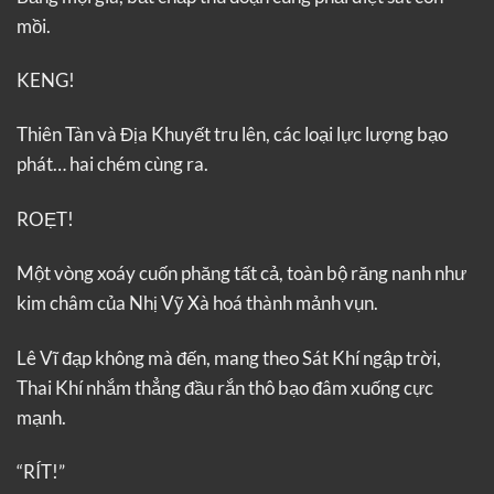
mồi.
KENG!
Thiên Tàn và Địa Khuyết tru lên, các loại lực lượng bạo
phát… hai chém cùng ra.
ROẸT!
Một vòng xoáy cuốn phăng tất cả, toàn bộ răng nanh như
kim châm của Nhị Vỹ Xà hoá thành mảnh vụn.
Lê Vĩ đạp không mà đến, mang theo Sát Khí ngập trời,
Thai Khí nhắm thẳng đầu rắn thô bạo đâm xuống cực
mạnh.
“RÍT!”