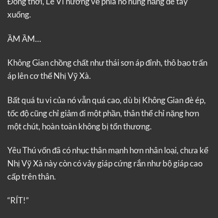
Đồng thời, Lê Vĩ hướng về phía nó hung hăng đè tay
xuống.
ẦM ẦM…
Không Gian chồng chất như thái sơn áp đỉnh, thô bạo trấn
áp lên cơ thể Nhị Vỹ Xà.
Bất quá tu vi của nó vẫn quá cao, dù bị Không Gian đè ép,
tốc độ cũng chỉ giảm đi một phần, thân thể chỉ nặng hơn
một chút, hoàn toàn không bị tổn thương.
Yêu Thú vốn đã có nhục thân mạnh hơn nhân loại, chưa kể
Nhị Vỹ Xà này còn có vảy giáp cứng rắn như bộ giáp cao
cấp trên thân.
“RÍT!”