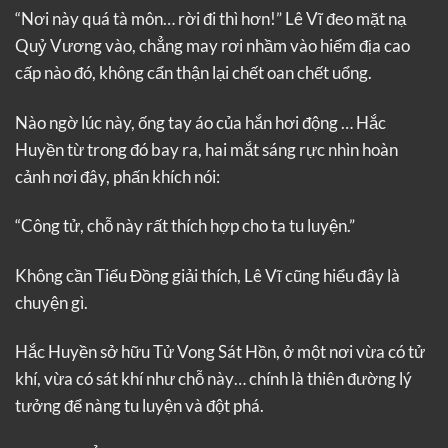
“Nơi này quá tà môn… rời đi thì hơn!” Lê Vĩ đeo mặt nạ
Quỷ Vương vào, chẳng may rơi nhầm vào hiểm địa cao
cấp nào đó, không cẩn thận lại chết oan chết uổng.
Nào ngờ lúc này, ống tay áo của hắn hơi động … Hắc
Huyền từ trong đó bay ra, hai mắt sáng rực nhìn hoàn
cảnh nơi đây, phấn khích nói:
“Công tử, chỗ này rất thích hợp cho ta tu luyện.”
Không cần Tiểu Đồng giải thích, Lê Vĩ cũng hiểu đây là
chuyện gì.
Hắc Huyền sở hữu Tử Vong Sát Hồn, ở một nơi vừa có tử
khí, vừa có sát khí như chỗ này… chính là thiên đường lý
tưởng để nàng tu luyện và đột phá.