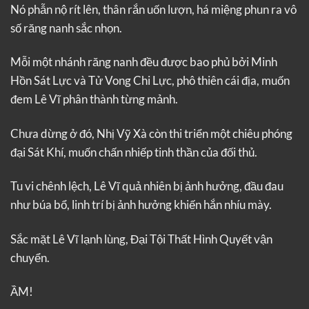
Nó phẫn nộ rít lên, thân rắn uốn lượn, há miệng phun ra vô
số răng nanh sắc nhọn.
Mỗi một nhánh răng nanh đều được bao phủ bởi Minh
Hồn Sát Lực và Tử Vong Chi Lực, phô thiên cái địa, muốn
đem Lê Vĩ phân thành từng mảnh.
Chưa dừng ở đó, Nhị Vỹ Xà còn thi triển một chiêu phóng
đại Sát Khí, muốn chấn nhiếp tinh thần của đối thủ.
Tu vi chênh lệch, Lê Vĩ quả nhiên bị ảnh hưởng, đầu đau
như búa bổ, linh trí bị ảnh hưởng khiến hắn nhíu mày.
Sắc mặt Lê Vĩ lạnh lùng, Đại Tội Thất Hình Quyết vận
chuyển.
ẦM!