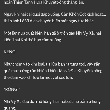
hoán Thiên Tàn và Địa Khuyết xông thẳng lên.
Ngay khi hai cái đuôi đập xuống, Càn Khôn Cốt kích hoạt…
thân ảnh Lê Vĩ dịch chuyển biến mất ngay tức khắc.
Một lần nữa xuất hiện, hắn đã ở trên đầu Nhị Vỹ Xà, hai
kiện Thai Khí thô bạo cắm xuống.
KENG!
Như chém vào kim loại, tia lửa bắn ra tung toé, vảy rắn
quá mức cứng rắn khiến Thiên Tàn và Địa Khuyết không
thể đâm vào, chỉ lưu lại một vết sẹo lớn.
“RỐNG!”
Nhị Vỹ Xà đau đớn nộ hống, hai mắt của nó bắn ra hung
quang.