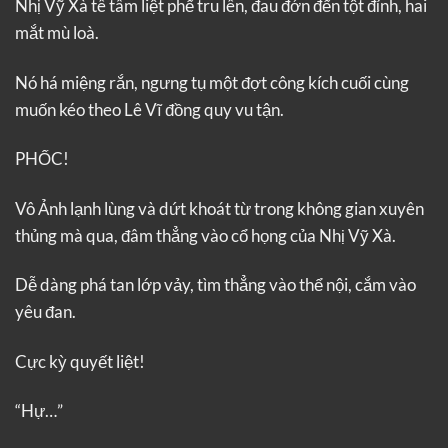
Nhị Vỹ Xà tê tâm liệt phế tru lên, đau đớn đến tột đỉnh, hai
mắt mù loà.
Nó há miệng rắn, ngưng tụ một đợt công kích cuối cùng
muốn kéo theo Lê Vĩ đồng quy vu tận.
PHỐC!
Vô Ảnh lạnh lùng và dứt khoát từ trong không gian xuyên
thủng mà qua, đâm thẳng vào cổ họng của Nhị Vỹ Xà.
Dễ dàng phá tan lớp vảy, tìm thẳng vào thể nội, cắm vào
yêu đan.
Cực kỳ quyết liệt!
“Hự…”