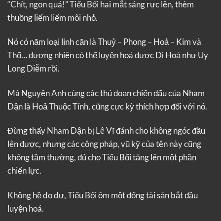
“Chít, ngon quá!” Tiểu Bối hai mắt sáng rực lên, thèm
thuồng liếm liếm môi nhỏ.
Nó có năm loại linh căn là Thuỷ – Phong – Hoả – Kim và
Thổ… đương nhiên có thể luyện hoá được Dị Hoả như Uy
Long Diễm rồi.
Mà Nguyên Anh cùng các thủ đoạn chiến đấu của Nham
Dận là Hoả Thuộc Tính, cũng cực kỳ thích hợp đối với nó.
Đừng thấy Nham Dận bị Lê Vĩ đánh cho không ngóc đầu
lên được, nhưng các công pháp, vũ kỹ của tên này cũng
không tầm thường, đủ cho Tiểu Bối tăng lên một phần
chiến lực.
Không hề do dự, Tiểu Bối ôm một đống tài sản bắt đầu
luyện hoá.