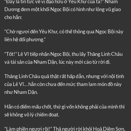
“Đây là tin tức về vị đạo hữu ở Yêu Khư của ta!” Nham
Dương đem một khối Ngọc Bội có hình như lông vũ giao
cho hắn:
“Chờ ngươi đến Yêu Khư, có thể thông qua Ngọc Bội này
liên hệ đối phương.”
“Tốt!” Lê Vĩ tiếp nhận Ngọc Bội, thu lấy Thăng Linh Châu
và tài sản của Nham Dận, lúc này mới cáo từ rời đi.
Thăng Linh Châu quả thật rất hấp dẫn, nhưng với nội tình
của Lê Vĩ… hắn còn chưa đến mức tham lam món đồ này
như Nham Dận.
Hắn có điểm mấu chốt, thứ gì vốn không phải của mình thì
sẽ không vô lý chiếm đoạt.
“Làm phiền ngươi rồi!” Thả người rời khỏi Hoả Diệm Sơn,