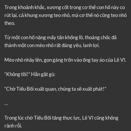
Trong khoảnh khắc, xương cốt trong cơ thể con hổ này co
rút lại, cả khung xương teo nhỏ, mà cơ thể nó cũng teo nhỏ
theo.
Từ một con hổ nặng mấy tấn khổng lồ, thoáng chốc đã
thành một con mèo nhỏ rất đáng yêu, lanh lợi.
Mèo nhỏ nhảy lên, gọn gàng trốn vào ống tay áo của Lê Vĩ.
“Không tồi!” Hắn gật gù:
“Chờ Tiểu Bối xuất quan, chúng ta sẽ xuất phát!”
…
Trong lúc chờ Tiểu Bối tăng thực lực, Lê Vĩ cũng không
rảnh rỗi.