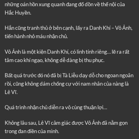
những oán hồn xung quanh đang đổ dồn về thể nội của
Hắc Huyền.
Hắn cũng tranh thủ ở bên cạnh, lấy ra Danh Khí – Vô Ảnh,
tiến hành nhỏ máu nhận chủ.
Vô Ảnh là một kiện Danh Khí, có linh tính riêng… lẽ ra rất
tâm cao khí ngạo, không dễ dàng bị thu phục.
Bất quá trước đó nó đã bị Tà Liễu dạy dỗ cho ngoan ngoãn
rồi, cũng không dám chống cự với nam nhân của nàng là
Lê Vĩ.
Quá trình nhận chủ diễn ra vô cùng thuận lợi…
Không lâu sau, Lê Vĩ cảm giác được Vô Ảnh đã nằm gọn
trong đan điền của mình.