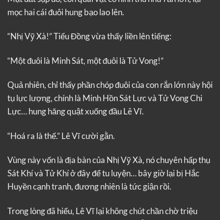
mọc hai cái đuôi hung bạo lao lên.
“Nhị Vỹ Xà!” Tiểu Đồng vừa thấy liền lên tiếng:
“Một đuôi là Minh Sát, một đuôi là Tử Vong!”
Quả nhiên, chỉ thấy phần chóp đuôi của con rắn lớn này hội
tụ lực lượng, chính là Minh Hồn Sát Lực và Tử Vong Chi
Lực… hung hăng quật xuống đầu Lê Vĩ.
“Hoá ra là thế.” Lê Vĩ cười gằn.
Vùng này vốn là địa bàn của Nhị Vỹ Xà, nó chuyên hấp thụ
Sát Khí và Tử Khí ở đây để tu luyện… bây giờ lại bị Hắc
Huyền cạnh tranh, đương nhiên là tức giận rồi.
Trong lòng đã hiểu, Lê Vĩ lại không chút chần chờ triệu