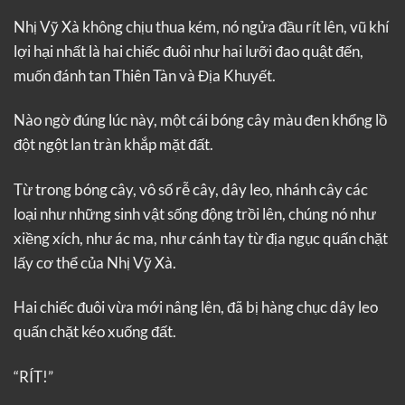
Nhị Vỹ Xà không chịu thua kém, nó ngửa đầu rít lên, vũ khí
lợi hại nhất là hai chiếc đuôi như hai lưỡi đao quật đến,
muốn đánh tan Thiên Tàn và Địa Khuyết.
Nào ngờ đúng lúc này, một cái bóng cây màu đen khổng lồ
đột ngột lan tràn khắp mặt đất.
Từ trong bóng cây, vô số rễ cây, dây leo, nhánh cây các
loại như những sinh vật sống động trồi lên, chúng nó như
xiềng xích, như ác ma, như cánh tay từ địa ngục quấn chặt
lấy cơ thể của Nhị Vỹ Xà.
Hai chiếc đuôi vừa mới nâng lên, đã bị hàng chục dây leo
quấn chặt kéo xuống đất.
“RÍT!”