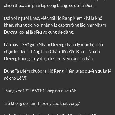
chiến thú… cần phải lập công trạng, có đủ Tà Điểm.
Đối với người khác, việc đổi Hổ Răng Kiếm khá là khó
khăn, nhưng đối với nhân vật cấp trưởng lão như Nham
Dương, đó lại là điều vô cùng dễ dàng.
Lần này Lê Vĩ giúp Nham Dương thanh lý môn hộ, còn
nhận lời đem Thăng Linh Châu đến Yêu Khư… Nham
Dương không có lý do gì từ chối yêu cầu của hắn.
Dùng Tà Điểm chuộc ra Hổ Răng Kiếm, giao quyền quản lý
nó cho Lê Vĩ.
“Sảng khoái!” Lê Vĩ hài lòng nở nụ cười:
“Sẽ không để Tam Trưởng Lão thất vọng.”