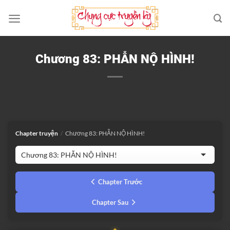
Bỏ
qua
nội
dung
Chương 83: PHẪN NỘ HÌNH!
Chapter truyện
/
Chương 83: PHẪN NỘ HÌNH!
Chapter Trước
Chapter Sau