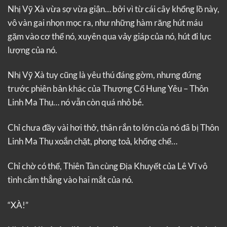
Nhị Vỹ Xà vừa sợ vừa giận… bởi vì từ cái cây khổng lồ này,
vô vàn gai nhọn mọc ra, như những hàm răng hút máu
gặm vào cơ thể nó, xuyên qua vảy giáp của nó, hút đi lực
lượng của nó.
Nhị Vỹ Xà tuy cũng là yêu thú đáng gờm, nhưng đứng
trước phiên bản khác của Thượng Cổ Hung Yêu – Thôn
Linh Ma Thụ… nó vẫn còn quá nhỏ bé.
Chỉ chưa đầy vài hơi thở, thân rắn to lớn của nó đã bị Thôn
Linh Ma Thụ xoắn chặt, phong toả, khống chế…
Chỉ chờ có thế, Thiên Tàn cùng Địa Khuyết của Lê Vĩ vô
tình cắm thẳng vào hai mắt của nó.
“XÀ!”