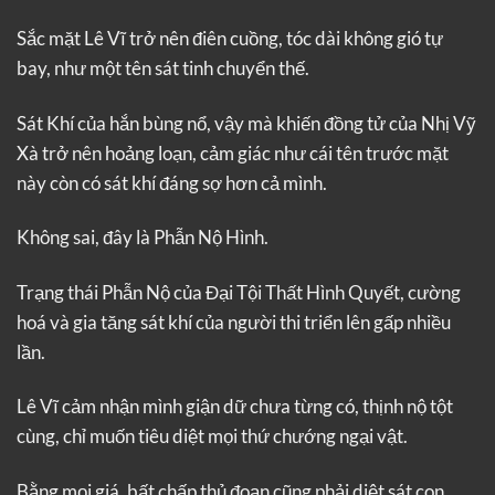
Sắc mặt Lê Vĩ trở nên điên cuồng, tóc dài không gió tự
bay, như một tên sát tinh chuyển thế.
Sát Khí của hắn bùng nổ, vậy mà khiến đồng tử của Nhị Vỹ
Xà trở nên hoảng loạn, cảm giác như cái tên trước mặt
này còn có sát khí đáng sợ hơn cả mình.
Không sai, đây là Phẫn Nộ Hình.
Trạng thái Phẫn Nộ của Đại Tội Thất Hình Quyết, cường
hoá và gia tăng sát khí của người thi triển lên gấp nhiều
lần.
Lê Vĩ cảm nhận mình giận dữ chưa từng có, thịnh nộ tột
cùng, chỉ muốn tiêu diệt mọi thứ chướng ngại vật.
Bằng mọi giá, bất chấp thủ đoạn cũng phải diệt sát con