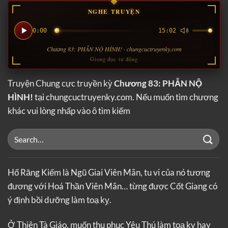
NGHE TRUYỆN
0:00
15:02
Chương 83: PHẪN NỘ HÌNH! · chungcuctruyenky.com
Giọng đọc tự động
Truyện Chung cực truyền kỳ
Chương 83: PHẪN NỘ
HÌNH!
tại chungcuctruyenky.com. Nếu muốn tìm chương
khác vui lòng nhấp vào ô tìm kiếm
Hổ Răng Kiếm là Ngũ Giai Viên Mãn, tu vi của nó tương
đương với Hoá Thần Viên Mãn… từng được Cốt Giang có
ý định bồi dưỡng làm toạ kỵ.
Ở Thiên Tà Giáo, muốn thu phục Yêu Thú làm toạ kỵ hay