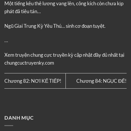
Một tiếng kêu thê lương vang lên, công kích còn chưa kịp
phát đã tiêu tán…
Ngũ Giai Trung Kỳ Yêu Thú… sinh cơ đoạn tuyệt.
…
Xem truyện
chung cực truyền kỳ
cập nhật đầy đủ nhất tại
chungcuctruyenky.com
Chương 82: NƠI KẾ TIẾP!
Chương 84: NGỤC ĐẾ!
DANH MỤC