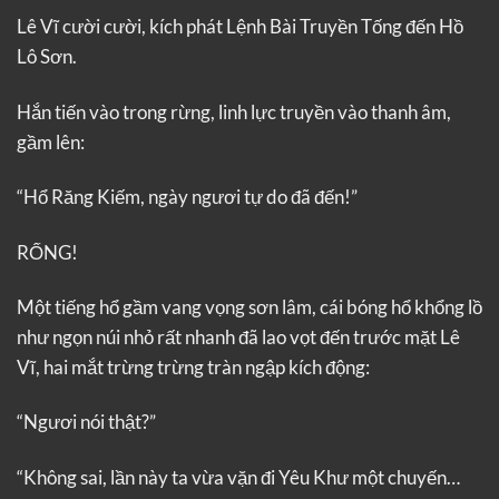
Lê Vĩ cười cười, kích phát Lệnh Bài Truyền Tống đến Hồ
Lô Sơn.
Hắn tiến vào trong rừng, linh lực truyền vào thanh âm,
gầm lên:
“Hổ Răng Kiếm, ngày ngươi tự do đã đến!”
RỐNG!
Một tiếng hổ gầm vang vọng sơn lâm, cái bóng hổ khổng lồ
như ngọn núi nhỏ rất nhanh đã lao vọt đến trước mặt Lê
Vĩ, hai mắt trừng trừng tràn ngập kích động:
“Ngươi nói thật?”
“Không sai, lần này ta vừa vặn đi Yêu Khư một chuyến…