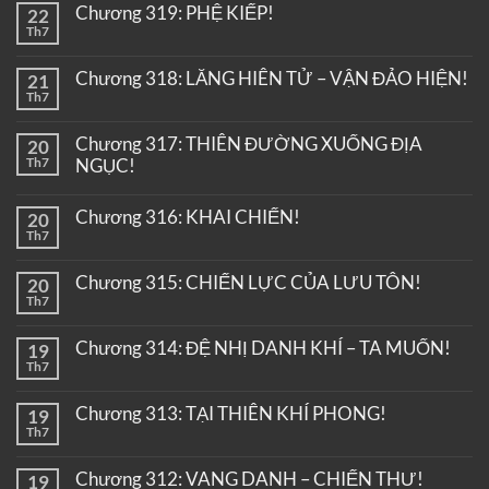
Chương 319: PHỆ KIẾP!
22
Th7
Chương 318: LĂNG HIÊN TỬ – VẬN ĐẢO HIỆN!
21
Th7
Chương 317: THIÊN ĐƯỜNG XUỐNG ĐỊA
20
Th7
NGỤC!
Chương 316: KHAI CHIẾN!
20
Th7
Chương 315: CHIẾN LỰC CỦA LƯU TÔN!
20
Th7
Chương 314: ĐỆ NHỊ DANH KHÍ – TA MUỐN!
19
Th7
Chương 313: TẠI THIÊN KHÍ PHONG!
19
Th7
Chương 312: VANG DANH – CHIẾN THƯ!
19