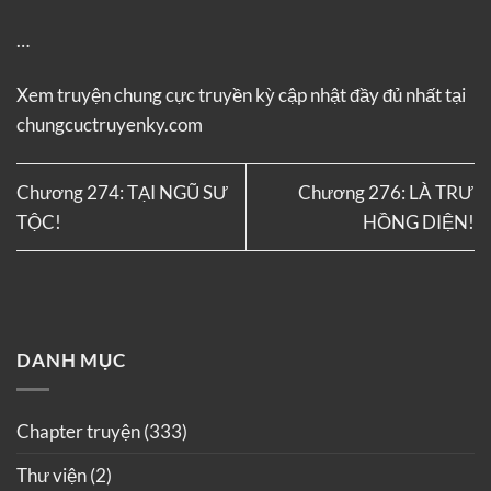
…
Xem truyện
chung cực truyền kỳ
cập nhật đầy đủ nhất tại
chungcuctruyenky.com
Chương 274: TẠI NGŨ SƯ
Chương 276: LÀ TRƯ
TỘC!
HỒNG DIỆN!
DANH MỤC
Chapter truyện
(333)
Thư viện
(2)