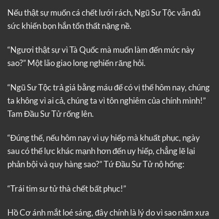
Nếu thật sự muốn cá chết lưới rách, Ngũ Sư Tộc vẫn đủ
sức khiến bọn hắn tổn thất nặng nề.
“Ngươi thật sự vì Tà Quốc mà muốn làm đến mức này
sao?” Một lão giao long nghiến răng hỏi.
“Ngũ Sư Tộc trả giá bằng máu để có vị thế hôm nay, chúng
ta không vì ai cả, chúng ta vì tôn nghiêm của chính mình!”
Tam Đầu Sư Tử rống lên.
“Đúng thế, nếu hôm nay vì uy hiếp mà khuất phục, ngày
sau có thế lực khác mạnh hơn đến uy hiếp, chẳng lẽ lại
phản bội và quy hàng sao?” Tứ Đầu Sư Tử nộ hống:
“Trái tim sư tử thà chết bất phục!”
Hồ Cơ ánh mắt loé sáng, đây chính là lý do vì sao năm xưa