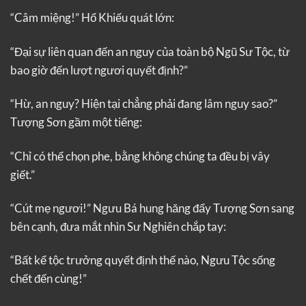
“Câm miệng!” Hổ Khiếu quát lớn:
“Đại sự liên quan đến an nguy của toàn bộ Ngũ Sư Tộc, từ
bao giờ đến lượt ngươi quyết định?”
“Hừ, an nguy? Hiện tại chẳng phải đang lâm nguy sao?”
Tượng Sơn gầm một tiếng:
“Chỉ có thể chọn phe, bằng không chúng ta đều bị vây
giết.”
“Cút mẹ ngươi!” Ngưu Bá hung hăng đẩy Tượng Sơn sang
bên cạnh, đưa mắt nhìn Sư Nghiên chắp tay:
“Bất kể tộc trưởng quyết định thế nào, Ngưu Tộc sống
chết đến cùng!”