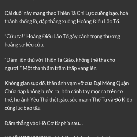
Cái đuôi này mang theo Thiên Tà Chi Lực cuồng bạo, hoá
thành khổng lồ, đập thẳng xuống Hoàng Điểu Lão Tổ.
“Cứu ta!” Hoàng Điểu Lão Tổ gãy cánh trọng thương
hoảng sợ kêu cứu.
“Dám liên thủ với Thiên Tà Giáo, không thể tha cho
ngươi!” Một thanh âm trầm thấp vang lên.
Không gian sụp đổ, thân ảnh vạm vỡ của Đại Mông Quận
Chúa đạp không bước ra, bốn cánh tay mọc ra trên cơ
thể, hư ảnh Yêu Thú thét gào, sức mạnh Thể Tu và Độ Kiếp
cùng lúc bạo tẩu.
Đấm thẳng vào Hồ Cơ từ phía sau…