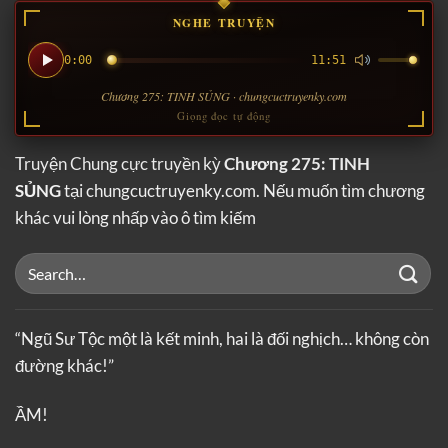
NGHE TRUYỆN
0:00
11:51
Chương 275: TINH SỦNG · chungcuctruyenky.com
Giọng đọc tự động
Truyện Chung cực truyền kỳ
Chương 275: TINH
SỦNG
tại chungcuctruyenky.com. Nếu muốn tìm chương
khác vui lòng nhấp vào ô tìm kiếm
“Ngũ Sư Tộc một là kết minh, hai là đối nghịch… không còn
đường khác!”
ẦM!