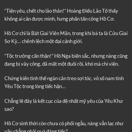
“Tiện yêu, chết cho lão thân!” Hoàng Điểu Lão Tổ thấy
không ai cản được mình, hưng phấn tấn công Hồ Cơ.
Hồ Cơ chỉ là Bát Giai Viên Mãn, trong khi bà ta là Cửu Giai
Sơ Kỳ… chênh lệch một đại cảnh giới.
“Tộc trưởng cẩn thận!” Hồ Nga biến sắc, nhưng nàng cũng
đang bị vây công, đã mất một đuôi rồi, khó mà chi viện.
Chứng kiến tình thế ngàn cân treo sợi tóc, vô số nam tính
Yêu Tộc trong lòng tiếc hận…
Chẳng lẽ đây là kết cục của đệ nhất mỹ yêu của Yêu Khư
sao?
Hồ Cơ sinh thời còn chưa có phối ngẫu, nàng vẫn lạc như
vậy chẳng phải quá đáng tiếc?