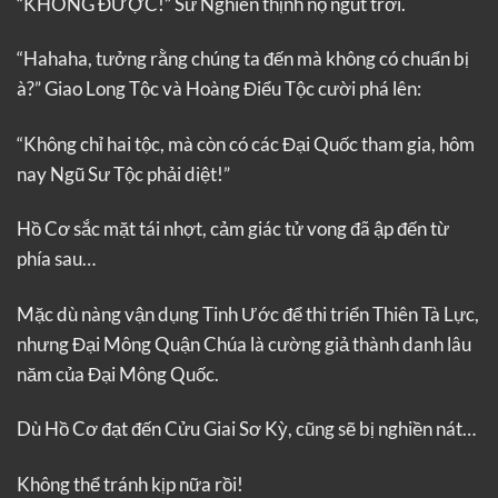
“KHÔNG ĐƯỢC!” Sư Nghiên thịnh nộ ngút trời.
“Hahaha, tưởng rằng chúng ta đến mà không có chuẩn bị
à?” Giao Long Tộc và Hoàng Điểu Tộc cười phá lên:
“Không chỉ hai tộc, mà còn có các Đại Quốc tham gia, hôm
nay Ngũ Sư Tộc phải diệt!”
Hồ Cơ sắc mặt tái nhợt, cảm giác tử vong đã ập đến từ
phía sau…
Mặc dù nàng vận dụng Tinh Ước để thi triển Thiên Tà Lực,
nhưng Đại Mông Quận Chúa là cường giả thành danh lâu
năm của Đại Mông Quốc.
Dù Hồ Cơ đạt đến Cửu Giai Sơ Kỳ, cũng sẽ bị nghiền nát…
Không thể tránh kịp nữa rồi!