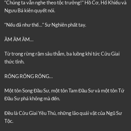
“Chúng ta vẫn nghe theo tộc trưởng!” Hồ Cơ, Hổ Khiếu và
Ngưu Bá kiên quyết nói.
“Nếu đã như thế…” Sư Nghiên phất tay.
ẦM ẦM ẦM…
Từ trong rừng rậm sâu thẳm, ba luồng khí tức Cửu Giai
thức tỉnh.
RỐNG RỐNG RỐNG…
Một tôn Song Đầu Sư, một tôn Tam Đầu Sư và một tôn Tứ
Đầu Sư phá không mà đến.
Đều là Cửu Giai Yêu Thú, những lão quái vật của Ngũ Sư
Tộc.