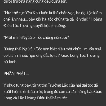
dưới trướng nàng cũng đều đứng lên.
“Hừ, thế cục Yêu Khư luôn là thế chân vạc, ba đại tộc kiềm
chế lẫn nhau… bây giờ hai tộc chúng ta đã liên thủ!” Hoàng
Điểu Tộc Trưởng quyết liệt lên tiếng:
“Một mình Ngũ Sư Tộc chống nổi sao?”
“Đúng thế, Ngũ Sư Tộc nên biết điều một chút… muốn trai
cò tranh nhau, ngư ông đắc lợi à?” Giao Long Tộc Trưởng
hừ lạnh.
PHẦN PHẬT…
Y phục tung bay, từng tôn Trưởng Lão của hai đại tộc đã
xuất hiện trên bầu trời, trong đó còn có cả những Lão Giao
Long và Lão Hoàng Điểu thế hệ trước.