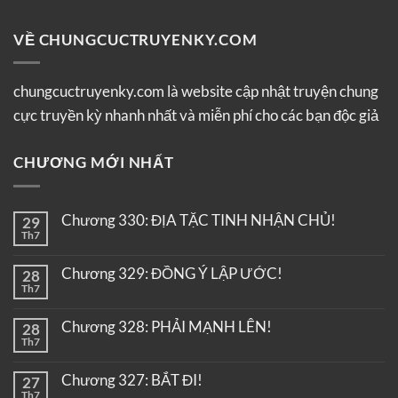
VỀ CHUNGCUCTRUYENKY.COM
chungcuctruyenky.com là website cập nhật truyện chung
cực truyền kỳ nhanh nhất và miễn phí cho các bạn độc giả
CHƯƠNG MỚI NHẤT
Chương 330: ĐỊA TẶC TINH NHẬN CHỦ!
29
Th7
Chương 329: ĐỒNG Ý LẬP ƯỚC!
28
Th7
Chương 328: PHẢI MẠNH LÊN!
28
Th7
Chương 327: BẮT ĐI!
27
Th7