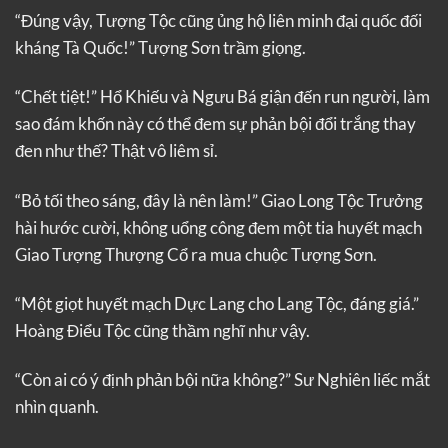
“Đúng vậy, Tượng Tộc cũng ủng hộ liên minh đại quốc đối
kháng Tà Quốc!” Tượng Sơn trầm giọng.
“Chết tiệt!” Hổ Khiếu và Ngưu Bá giận đến run người, làm
sao đám khốn này có thể đem sự phản bội đổi trắng thay
đen như thế? Thật vô liêm sỉ.
“Bỏ tối theo sáng, đây là nên làm!” Giao Long Tộc Trưởng
hài hước cười, không uổng công đem một tia huyết mạch
Giao Tượng Thượng Cổ ra mua chuộc Tượng Sơn.
“Một giọt huyết mạch Dực Lang cho Lang Tộc, đáng giá.”
Hoàng Điểu Tộc cũng thầm nghĩ như vậy.
“Còn ai có ý định phản bội nữa không?” Sư Nghiên liếc mắt
nhìn quanh.