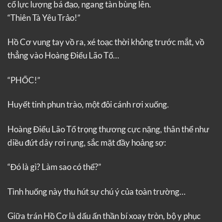
cổ lực lượng bá đạo, ngang tàn bùng lên.
“Thiên Tà Yêu Trảo!”
Hồ Cơ vung tay vồ ra, xé toạc thời không trước mắt, vồ
thẳng vào Hoàng Điểu Lão Tổ…
“PHỐC!”
Huyết tinh phun trào, một đôi cánh rơi xuống.
Hoàng Điểu Lão Tổ trọng thương cực nặng, thân thể như
diều đứt dây rơi rụng, sắc mặt đầy hoảng sợ:
“Đó là gì? Làm sao có thể?”
Tình huống này thu hút sự chú ý của toàn trường…
Giữa trán Hồ Cơ là dấu ấn thần bí xoay tròn, bộ y phục