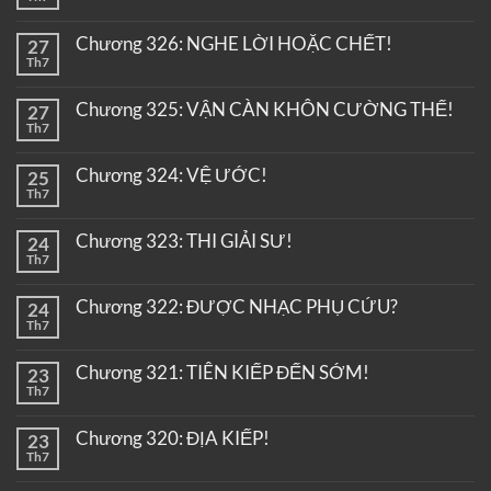
Chương 326: NGHE LỜI HOẶC CHẾT!
27
Th7
Chương 325: VẬN CÀN KHÔN CƯỜNG THẾ!
27
Th7
Chương 324: VỆ ƯỚC!
25
Th7
Chương 323: THI GIẢI SƯ!
24
Th7
Chương 322: ĐƯỢC NHẠC PHỤ CỨU?
24
Th7
Chương 321: TIÊN KIẾP ĐẾN SỚM!
23
Th7
Chương 320: ĐỊA KIẾP!
23
Th7