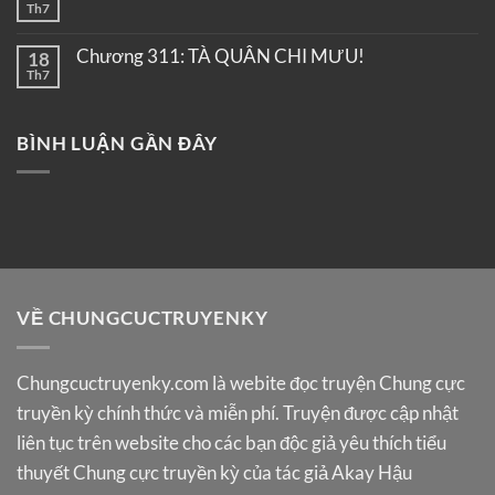
Th7
Chương 311: TÀ QUÂN CHI MƯU!
18
Th7
BÌNH LUẬN GẦN ĐÂY
VỀ CHUNGCUCTRUYENKY
Chungcuctruyenky.com
là webite đọc truyện Chung cực
truyền kỳ chính thức và miễn phí. Truyện được cập nhật
liên tục trên website cho các bạn độc giả yêu thích tiểu
thuyết Chung cực truyền kỳ của tác giả Akay Hậu