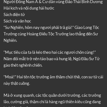
Người Đông Nam Á & Cư dân vùng Đảo Thái Bình Dương
Hài kịch và nội dung hài hước
Sách điện tử
Sách và văn học
“Sư Nghiên, hôm nay ngươi phải trả giá!” Giao Long Tộc
Trưởng cùng Hoàng Điểu Tộc Trưởng lao thẳng đến Sư
Nghiên.
“Mục tiêu của ta là kéo theo hai các ngươi chôn cùng!”
Năm đôi mắt trở nên táo bạo và hung lệ, Ngũ Đầu Sư Tử
gào thét nghênh chiến.
“Moá!” Hai tên tộc trưởng âm thầm chửi thề, con sư tử cái
này thật cuồng.
Mà ở xung quanh, các tộc quần dưới trướng, các trưởng
lão, cường giả, thậm chí là hàng ngũ thiên kiêu cũng đang