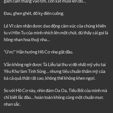
găm cắm thẳng vào tim, còn xát muối lên đó…
Đau, ghen ghét, đố kỵ điên cuồng.
Lê Vĩ cảm nhận được dao động cảm xúc của chúng khiến
tu vi Hồn Tu của mình nhích lên một chút, đủ thấy cái gọi là
hồng nhan hoạ thuỷ nha…
“Ừm!” Hắn hướng Hồ Cơ nhẹ gật đầu.
Vẫn không ngờ được Tà Liễu lại thu vị đệ nhất mỹ yêu tại
Yêu Khư làm Tinh Sủng… nhưng tiêu chuẩn thẩm mỹ của
bà cả quả thật rất cao, không thể không khen ngợi.
So với Hồ Cơ này, nhìn đám Oa Oa, Tiểu Bối của mình mà
chỉ biết lắc đầu… hoàn toàn không cùng một chuẩn mực
nhan sắc.