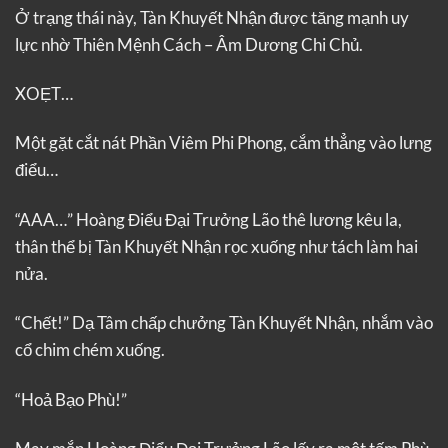
Ở trạng thái này, Tàn Khuyết Nhận được tăng mạnh uy
lực nhờ Thiên Mệnh Cách – Âm Dương Chi Chủ.
XOẸT…
Một gặt cắt nát Phần Viêm Phi Phong, cắm thẳng vào lưng
điểu…
“AAA…” Hoàng Điểu Đại Trưởng Lão thê lương kêu la,
thân thể bị Tàn Khuyết Nhận rọc xuống như tách làm hai
nửa.
“Chết!” Dạ Tâm chấp chưởng Tàn Khuyết Nhận, nhắm vào
cổ chim chém xuống.
“Hoả Bạo Phù!”