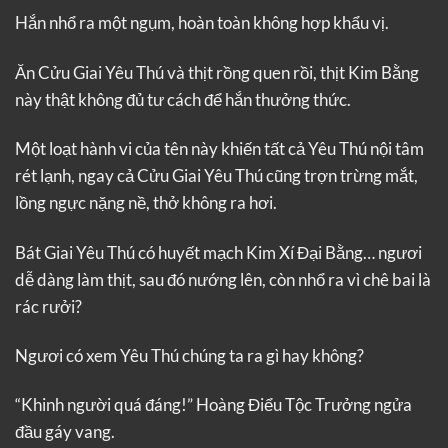
Hắn nhổ ra một ngụm, hoàn toàn không hợp khẩu vị.
Ăn Cửu Giai Yêu Thú và thịt rồng quen rồi, thịt Kim Bằng
này thật không đủ tư cách để hắn thưởng thức.
Một loạt hành vi của tên này khiến tất cả Yêu Thú nội tâm
rét lạnh, ngay cả Cửu Giai Yêu Thú cũng trợn trừng mắt,
lồng ngực nặng nề, thở không ra hơi.
Bát Giai Yêu Thú có huyết mạch Kim Xí Đại Bằng… ngươi
dễ dàng làm thịt, sau đó nướng lên, còn nhổ ra vì chê bai là
rác rưởi?
Ngươi có xem Yêu Thú chúng ta ra gì hay không?
“Khinh người quá đáng!” Hoàng Điểu Tộc Trưởng ngửa
đầu gáy vang.