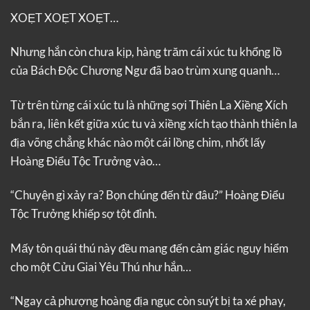
XOẸT XOẸT XOẸT…
Nhưng hắn còn chưa kịp, hàng trăm cái xúc tu khổng lồ
của Bách Độc Chương Ngư đã bao trùm xung quanh…
Từ trên từng cái xúc tu là những sợi Thiên La Xiềng Xích
bắn ra, liên kết giữa xúc tu và xiềng xích tạo thành thiên la
địa võng chẳng khác nào một cái lồng chim, nhốt lấy
Hoàng Điểu Tộc Trưởng vào…
“Chuyện gì xảy ra? Bọn chúng đến từ đâu?” Hoàng Điểu
Tộc Trưởng khiếp sợ tột đỉnh.
Mấy tôn quái thú này đều mang đến cảm giác nguy hiểm
cho một Cửu Giai Yêu Thú như hắn…
“Ngay cả phượng hoàng địa ngục còn suýt bị ta xé phay,