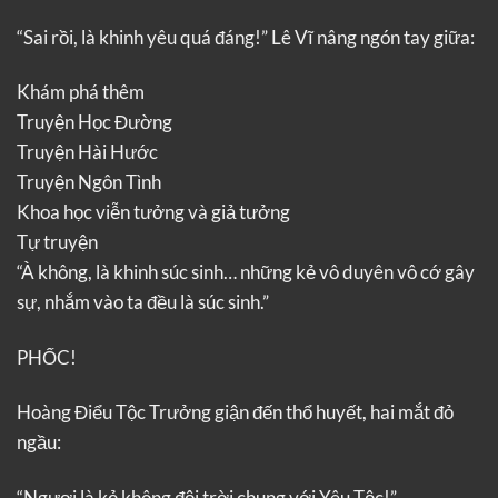
“Sai rồi, là khinh yêu quá đáng!” Lê Vĩ nâng ngón tay giữa:
Khám phá thêm
Truyện Học Đường
Truyện Hài Hước
Truyện Ngôn Tình
Khoa học viễn tưởng và giả tưởng
Tự truyện
“À không, là khinh súc sinh… những kẻ vô duyên vô cớ gây
sự, nhắm vào ta đều là súc sinh.”
PHỐC!
Hoàng Điểu Tộc Trưởng giận đến thổ huyết, hai mắt đỏ
ngầu:
“Ngươi là kẻ không đội trời chung với Yêu Tộc!”