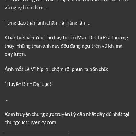
và nguy hiểm hơn…
Từng đạo thân ảnh chậm rãi hàng lâm…
Khác biệt với Yêu Thú hay tu sĩ ở Man Di Chi Địa thường
thấy, những thân ảnh này đều đang ngự trên vũ khí mà
bay lượn.
Ánh mắt Lê Vĩ híp lại, chậm rãi phun ra bốn chữ:
“Huyền Binh Đại Lục!”
…
Xem truyện
chung cực truyền kỳ
cập nhật đầy đủ nhất tại
chungcuctruyenky.com