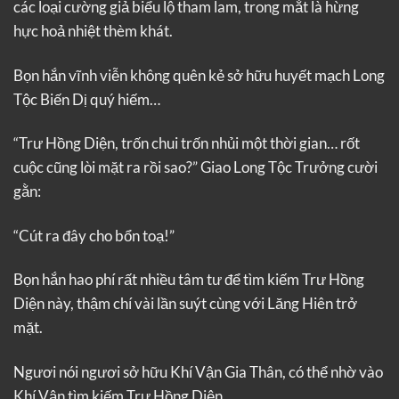
các loại cường giả biểu lộ tham lam, trong mắt là hừng
hực hoả nhiệt thèm khát.
Bọn hắn vĩnh viễn không quên kẻ sở hữu huyết mạch Long
Tộc Biến Dị quý hiếm…
“Trư Hồng Diện, trốn chui trốn nhủi một thời gian… rốt
cuộc cũng lòi mặt ra rồi sao?” Giao Long Tộc Trưởng cười
gằn:
“Cút ra đây cho bổn toạ!”
Bọn hắn hao phí rất nhiều tâm tư để tìm kiếm Trư Hồng
Diện này, thậm chí vài lần suýt cùng với Lăng Hiên trở
mặt.
Ngươi nói ngươi sở hữu Khí Vận Gia Thân, có thể nhờ vào
Khí Vận tìm kiếm Trư Hồng Diện…