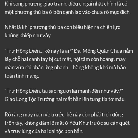
Khi song phương giao tranh, điều e ngại nhất chính là có
một phương thứ ba ở bên cạnh lao vào chưa rõ mục đích.
Nhất là khi phương thứ ba còn biểu hiện ra chiến lực
khủng khiếp như vậy.
“Trư Hồng Diện… kẻ này là ai?” Đại Mông Quận Chúa nắm
lấy chỗ hai cánh tay bị cụt mất, nội tâm còn hoảng, may
mắn vừa rồi phản ứng nhanh… bằng không khó mà bảo
toàn tính mạng.
“Trư Hồng Diện, tại sao ngươi lại mạnh đến như vậy?”
Giao Long Tộc Trưởng hai mắt hằn lên từng tia tơ máu.
Rõ ràng mấy năm về trước, kẻ này còn phải trốn đông
trốn tây, không dám lộ mặt ở Yêu Khư trước sự càn quét
và truy lùng của hai đại tộc bọn hắn.