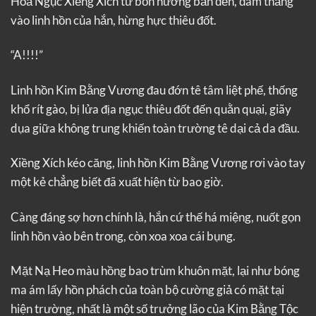
Hoả Ngục Xiềng Xích từ bốn hướng bắn đến, đâm thẳng
vào linh hồn của hắn, hừng hực thiêu đốt.
“A!!!!”
Linh hồn Kim Bằng Vương đau đớn tê tâm liệt phế, thống
khổ rít gào, bị lửa địa ngục thiêu đốt đến quằn quại, giãy
dụa giữa không trung khiến toàn trường tê dại cả da đầu.
Xiềng Xích kéo căng, linh hồn Kim Bằng Vương rơi vào tay
một kẻ chẳng biết đã xuất hiện từ bao giờ.
Càng đáng sợ hơn chính là, hắn cứ thế há miệng, nuốt gọn
linh hồn vào bên trong, còn xoa xoa cái bụng.
Mặt Nạ Heo màu hồng bao trùm khuôn mặt, lại như bóng
ma ám lấy hồn phách của toàn bộ cường giả có mặt tại
hiện trường, nhất là một số trưởng lão của Kim Bằng Tộc