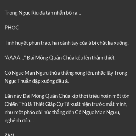
Trọng Ngục Rìu đã tàn nhẫn bổ ra…
PHỐC!
Tinh huyết phun trào, hai cánh tay của ả bị chặt lìa xuống.
“AAAA…” Đại Mông Quận Chúa kêu lên thảm thiết.
Cổ Ngục Man Ngưu thừa thắng xông lên, nhấc lấy Trọng
Ngục Thuẫn đập xuống đầu ả.
Lần này Đại Mông Quận Chúa kịp thời triệu hoán một tôn
Chiến Thú là Thiết Giáp Cự Tê xuất hiện trước mắt mình,
như một pháo đài húc thẳng đến Cổ Ngục Man Ngưu,
nghênh đón…
ẦM!