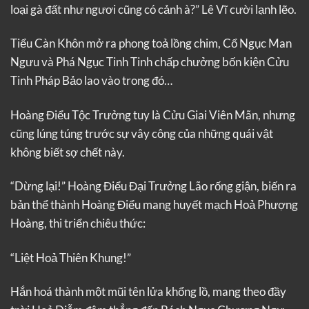
loại gà đất như ngươi cũng có cảnh à?” Lê Vĩ cười lạnh lẽo.
Tiểu Càn Khôn mở ra phong toả lồng chim, Cổ Ngục Man
Ngưu và Phá Ngục Tinh Tinh chấp chưởng bốn kiện Cửu
Tinh Pháp Bảo lao vào trong đó…
Hoàng Điểu Tộc Trưởng tuy là Cửu Giai Viên Mãn, nhưng
cũng lúng túng trước sự vây công của những quái vật
không biết sợ chết này.
“Dừng lại!” Hoàng Điểu Đại Trưởng Lão rống giận, biến ra
bản thể thành Hoàng Điểu mang huyết mạch Hoả Phượng
Hoàng, thi triển chiêu thức:
“Liệt Hoả Thiên Khung!”
Hắn hoá thành một mũi tên lửa khổng lồ, mang theo đầy