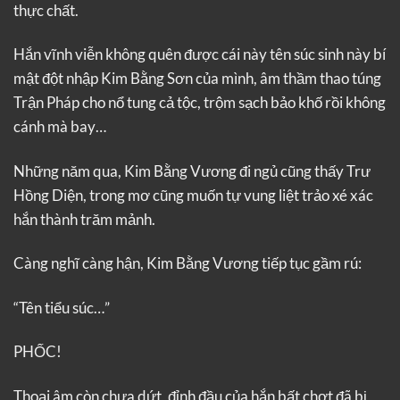
thực chất.
Hắn vĩnh viễn không quên được cái này tên súc sinh này bí
mật đột nhập Kim Bằng Sơn của mình, âm thầm thao túng
Trận Pháp cho nổ tung cả tộc, trộm sạch bảo khố rồi không
cánh mà bay…
Những năm qua, Kim Bằng Vương đi ngủ cũng thấy Trư
Hồng Diện, trong mơ cũng muốn tự vung liệt trảo xé xác
hắn thành trăm mảnh.
Càng nghĩ càng hận, Kim Bằng Vương tiếp tục gầm rú:
“Tên tiểu súc…”
PHỐC!
Thoại âm còn chưa dứt, đỉnh đầu của hắn bất chợt đã bị