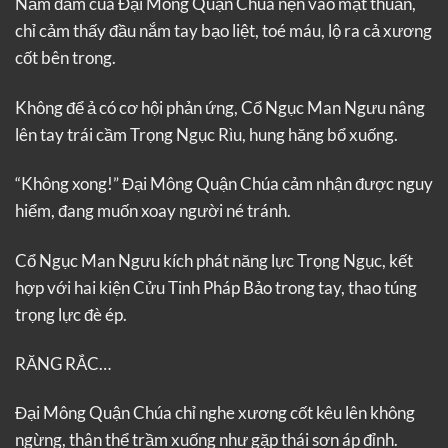
Nắm đấm của Đại Mông Quận Chúa nện vào mặt thuẫn,
chỉ cảm thấy đầu nắm tay bạo liệt, toé máu, lộ ra cả xương
cốt bên trong.
Không để ả có cơ hội phản ứng, Cổ Ngục Man Ngưu nâng
lên tay trái cầm Trọng Ngục Rìu, hung hăng bổ xuống.
“Không xong!” Đại Mông Quận Chúa cảm nhận được nguy
hiểm, đang muốn xoay người né tránh.
Cổ Ngục Man Ngưu kích phát năng lực Trọng Ngục, kết
hợp với hai kiện Cửu Tinh Pháp Bảo trong tay, thao túng
trọng lực đè ép.
RĂNG RẮC…
Đại Mông Quận Chúa chỉ nghe xương cốt kêu lên không
ngừng, thân thể trầm xuống như gặp thái sơn áp đỉnh.