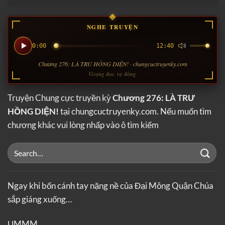
NGHE TRUYỆN
0:00
12:40
Chương 276: LÀ TRƯ HỒNG DIỆN! · chungcuctruyenky.com
Giọng đọc tự động
Truyện Chung cực truyền kỳ
Chương 276: LÀ TRƯ
HỒNG DIỆN!
tại chungcuctruyenky.com. Nếu muốn tìm
chương khác vui lòng nhấp vào ô tìm kiếm
Ngay khi bốn cánh tay nặng nề của Đại Mông Quận Chúa
sắp giáng xuống…
ỤMMM…