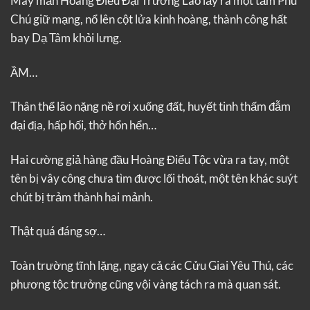
May mắn Hoàng Điểu Đại Trưởng Lão lấy ra một tấm Phù
Chú giữ mạng, nổ lên cột lửa kinh hoàng, thành công hất
bay Dạ Tâm khỏi lưng.
ẦM…
Thân thể lão nặng nề rơi xuống đất, huyết tinh thấm đẫm
đại địa, hấp hối, thở hổn hển…
Hai cường giả hàng đầu Hoàng Điểu Tộc vừa ra tay, một
tên bị vây công chưa tìm được lối thoát, một tên khác suýt
chút bị trảm thành hai mảnh.
Thật quá đáng sợ…
Toàn trường tĩnh lặng, ngay cả các Cửu Giai Yêu Thú, các
phương tộc trưởng cũng vội vàng tách ra mà quan sát.