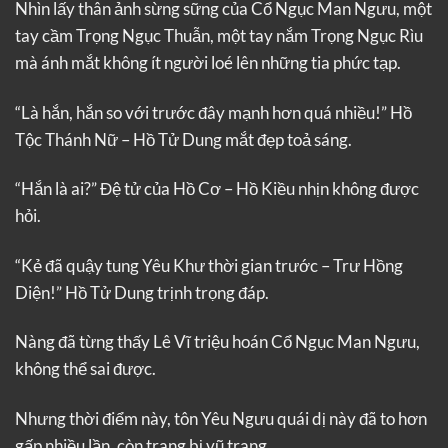
Nhìn lấy thân ảnh sừng sững của Cổ Ngục Man Ngưu, một
tay cầm Trọng Ngục Thuẫn, một tay nắm Trọng Ngục Rìu
mà ánh mắt không ít người loé lên những tia phức tạp.
“Là hắn, hắn so với trước đây mạnh hơn quá nhiều!” Hồ
Tộc Thánh Nữ – Hồ Tử Dung mắt đẹp toả sáng.
“Hắn là ai?” Đệ tử của Hồ Cơ – Hồ Kiều nhịn không được
hỏi.
“Kẻ đã quậy tung Yêu Khư thời gian trước – Trư Hồng
Diện!” Hồ Tử Dung trịnh trọng đáp.
Nàng đã từng thấy Lê Vĩ triệu hoán Cổ Ngục Man Ngưu,
không thể sai được.
Nhưng thời điểm này, tôn Yêu Ngưu quái dị này đã to hơn
gấp nhiều lần, còn trang bị vũ trang.