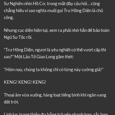
Sư Nghiên nhìn Hồ Cơ, trong mắt đầy câu hỏi… cũng
chẳng hiểu vì sao nghĩa muội gọi Trư Hồng Diện là chủ
công.
Nhưng cục diện hiện tại, xem ra phải nhờ hắn để bảo toàn
Ngũ Sư Tộc rồi.
“Trư Hồng Diện, ngươi là yêu nghiệt có thể vượt cấp thì
sao?” Một Lão Tổ Giao Long gầm thét:
“Hôm nay, chúng ta không chỉ có từng này cường giả!”
KENG! KENG! KENG!
Thoại âm vừa xuống, hàng loạt tiếng binh khí ngân vang
đất trời.
Linh lực trong thiên địa bỗng trở nên nhanh hơn, sắc hơn