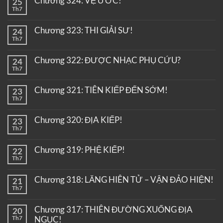
Chương 324: VỆ ƯỚC!
25
Th7
Chương 323: THI GIẢI SƯ!
24
Th7
Chương 322: ĐƯỢC NHẠC PHỤ CỨU?
24
Th7
Chương 321: TIÊN KIẾP ĐẾN SỚM!
23
Th7
Chương 320: ĐỊA KIẾP!
23
Th7
Chương 319: PHỆ KIẾP!
22
Th7
Chương 318: LĂNG HIÊN TỬ – VẬN ĐẢO HIỆN!
21
Th7
Chương 317: THIÊN ĐƯỜNG XUỐNG ĐỊA
20
Th7
NGỤC!