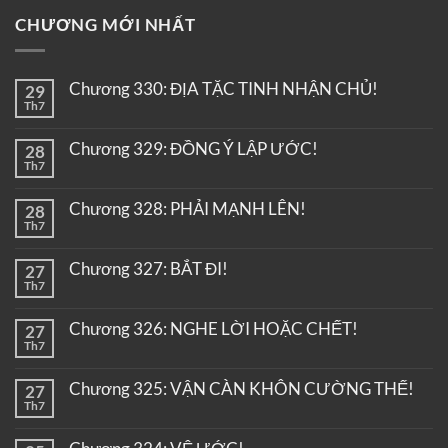
CHƯƠNG MỚI NHẤT
Chương 330: ĐỊA TẶC TINH NHẬN CHỦ!
29
Th7
Chương 329: ĐỒNG Ý LẬP ƯỚC!
28
Th7
Chương 328: PHẢI MẠNH LÊN!
28
Th7
Chương 327: BẮT ĐI!
27
Th7
Chương 326: NGHE LỜI HOẶC CHẾT!
27
Th7
Chương 325: VẬN CÀN KHÔN CƯỜNG THẾ!
27
Th7