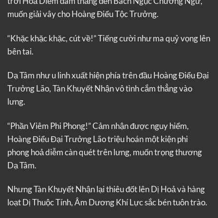
trời Hoả Diễm đâm thẳng đến Bách Ngục Chương Ngư,
muốn giải vây cho Hoàng Điểu Tộc Trưởng.
“Khặc khặc khặc, cút về!” Tiếng cười như ma quỷ vọng lên
bên tai.
Dạ Tâm như u linh xuất hiện phía trên đầu Hoàng Điểu Đại
Trưởng Lão, Tàn Khuyết Nhận vô tình cắm thẳng vào
lưng.
“Phần Viêm Phi Phong!” Cảm nhận được nguy hiểm,
Hoàng Điểu Đại Trưởng Lão triệu hoán một kiện phi
phong hoả diễm càn quét trên lưng, muốn trọng thương
Dạ Tâm.
Nhưng Tàn Khuyết Nhận lại thiêu đốt lên Dị Hoả và hàng
loạt Dị Thuộc Tính, Âm Dương Khí Lực sắc bén tuôn trào.