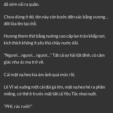
đã sớm vãi ra quần.
Chưa dừng ở đó, tên này còn bước đến xác bằng vương…
đốt lửa lên tại chỗ.
Hương thơm thịt bằng nướng cao cấp lan tràn khắp nơi,
kích thích không ít yêu thú chảy nước dãi.
“Ngươi… ngươi… ngươi…” Tất cả sợ hãi tột đỉnh, có cảm
giác như ác ma trở về.
Cái mặt nạ heo kia ám ảnh quá mức rồi.
Lê Vĩ xé xuống một cái đùi gà lớn, mặt nạ heo hé ra phần
miệng, cứ thế ở trước mặt tất cả Yêu Tộc nhai nuốt.
“PHI, rác rưởi!”