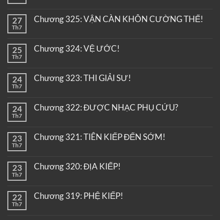
Chương 325: VẬN CÀN KHÔN CƯỜNG THẾ!
27
Th7
Chương 324: VỆ ƯỚC!
25
Th7
Chương 323: THI GIẢI SƯ!
24
Th7
Chương 322: ĐƯỢC NHẠC PHỤ CỨU?
24
Th7
Chương 321: TIÊN KIẾP ĐẾN SỚM!
23
Th7
Chương 320: ĐỊA KIẾP!
23
Th7
Chương 319: PHỆ KIẾP!
22
Th7