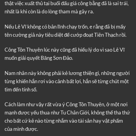
thật việc xuất thủ tại buổi đấu giá công bằng đã là sai trái,
nhất là khi còn là do lòng tham mà gây ra.
Nếu Lê Vĩ không có bản lĩnh chạy trốn, e rằng đã bị mấy
tên cường giả này tiêu diệt để cướp đoạt Tiên Thạch rồi.
Công Tôn Thuyên lúc này cũng đã hiểu lý do vì sao Lê Vĩ
muốn giải quyết Băng Sơn Đảo.
Nam nhân này không phải kẻ lương thiện gì, những người
từng khiến hắn rơi vào cảnh bất lợi, hắn sẽ từng chút một
tìm đến tính sổ.
Cách làm như vậy rất vừa ý Công Tôn Thuyên, ở một nơi
mạnh được yếu thua như Tu Chân Giới, không thể tha thứ
cho bất cứ kẻ nào từng nhắm vào tài sản hay vật phẩm
của mình được.