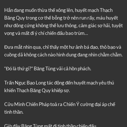
Hắn đang muốn thừa thế xông lên, huyết mạch Thạch
Băng Quy trong cơ thể bỗng trở nên run rẩy, máu huyết
như đông cứng không thể lưu thông, cảm giác sợ hãi, tuyệt
vọng và mất đi ý chí chiến đấu bao trùm…
Đưa mắt nhìn qua, chỉ thấy một hư ảnh bá đạo, thô bạo và
cuồng dã không cách nào hình dung đang nhìn chằm chằm.
“Đó là thứ gì?” Băng Tùng vãi cả hồn phách.
Trấn Ngục Bạo Long tác động đến huyết mạch yêu thú
khiến Thạch Băng Quy khiếp sợ.
Cửu Minh Chiến Pháp toả ra Chiến Ý cường đại áp chế
tinh thần.
Giờ đây Băng Tùng mất đi tinh thần chiến đấu…