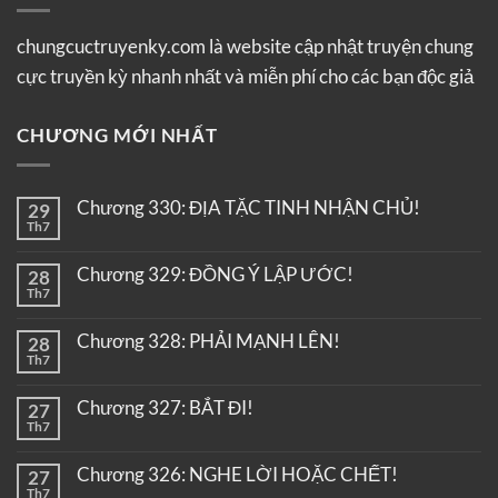
chungcuctruyenky.com là website cập nhật truyện chung
cực truyền kỳ nhanh nhất và miễn phí cho các bạn độc giả
CHƯƠNG MỚI NHẤT
Chương 330: ĐỊA TẶC TINH NHẬN CHỦ!
29
Th7
Chương 329: ĐỒNG Ý LẬP ƯỚC!
28
Th7
Chương 328: PHẢI MẠNH LÊN!
28
Th7
Chương 327: BẮT ĐI!
27
Th7
Chương 326: NGHE LỜI HOẶC CHẾT!
27
Th7