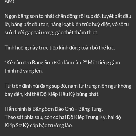
ẦM!
Ngọn băng sơn to nhất chấn động rồi sụp đổ, tuyết bắt đầu
lỡ, băng bắt đầu tan, hàng loạt kiến trúc huỷ diệt, vô số tu
sĩ ở dưới gặp tai ương, gào thét thảm thiết.
Tình huống này trực tiếp kinh động toàn bộ thế lực.
“Kẻ nào đến Băng Sơn Đảo làm càn!?” Một tiếng gầm
thịnh nộ vang lên.
Từ trên đỉnh núi đang sụp đổ, nam tử trung niên ngự không
bay đến, khí thế Độ Kiếp Hậu Kỳ bùng phát.
Hắn chính là Băng Sơn Đảo Chủ – Băng Tùng.
Theo sát phía sau, còn có hai Độ Kiếp Trung Kỳ, hai độ
Kiếp Sơ Kỳ cấp bậc trưởng lão.