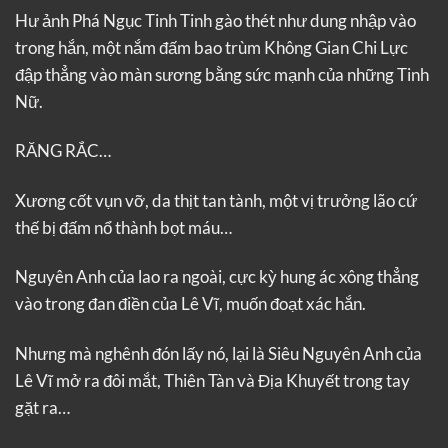
Hư ảnh Phá Ngục Tinh Tinh gào thét như dung nhập vào
trong hắn, một nắm đấm bao trùm Không Gian Chi Lực
đập thẳng vào màn sương bằng sức mạnh của những Tinh
Nữ.
RĂNG RẮC…
Xương cốt vụn vỡ, da thịt tan tành, một vị trưởng lão cứ
thế bị đấm nổ thành bọt máu…
Nguyên Anh của lao ra ngoài, cực kỳ hung ác xông thẳng
vào trong đan điền của Lê Vĩ, muốn đoạt xác hắn.
Nhưng mà nghênh đón lấy nó, lại là Siêu Nguyên Anh của
Lê Vĩ mở ra đôi mắt, Thiên Tàn và Địa Khuyết trong tay
gặt ra…