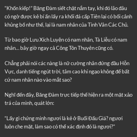
“Khốn kiếp!” Băng Đàm siết chặt nắm tay, khi đó lão đâu
có ngờ được kẻ bí ẩn lấy ra khối đá cấp Tiên lại có bối cảnh
khủng bố như thế, lại là nam nhân của Tinh Vân Các Chủ.
Từ bao giờ Lưu Xích Luyện có nam nhân, Tà Liễu có nam
nhân… bây giờ ngay cả Công Tôn Thuyên cũng có.
Chẳng phải nói các nàng là nữ cường nhân đứng đầu Hỗn
Vực, danh tiếng ngút trời, tâm cao khí ngạo không để bất
cứ nam nhân nào vào mắt sao?
Nghĩ đến đây, Băng Đàm trực tiếp thể hiện ra một mặt xảo
trá của mình, quát lớn:
“Lấy gì chứng minh ngươi là kẻ ở Buổi Đấu Giá? ngươi
luôn che mặt, làm sao có thể xác định đó là ngươi?”