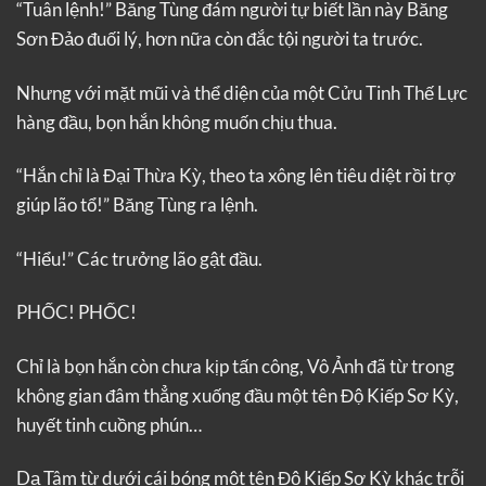
“Tuân lệnh!” Băng Tùng đám người tự biết lần này Băng
Sơn Đảo đuối lý, hơn nữa còn đắc tội người ta trước.
Nhưng với mặt mũi và thể diện của một Cửu Tinh Thế Lực
hàng đầu, bọn hắn không muốn chịu thua.
“Hắn chỉ là Đại Thừa Kỳ, theo ta xông lên tiêu diệt rồi trợ
giúp lão tổ!” Băng Tùng ra lệnh.
“Hiểu!” Các trưởng lão gật đầu.
PHỐC! PHỐC!
Chỉ là bọn hắn còn chưa kịp tấn công, Vô Ảnh đã từ trong
không gian đâm thẳng xuống đầu một tên Độ Kiếp Sơ Kỳ,
huyết tinh cuồng phún…
Dạ Tâm từ dưới cái bóng một tên Độ Kiếp Sơ Kỳ khác trỗi