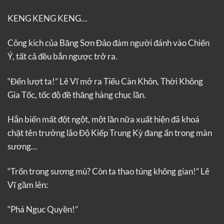
KENG KENG KENG…
Công kích của Băng Sơn Đảo đám người đánh vào Chiến
Ý, tất cả đều bắn ngược trở ra.
“Đến lượt ta!” Lê Vĩ mở ra Tiểu Càn Khôn, Thời Không
Gia Tốc, tốc độ đề thăng hàng chục lần.
Hắn biến mất đột ngột, một lần nữa xuất hiện đã khoá
chặt tên trưởng lão Độ Kiếp Trung Kỳ đang ẩn trong màn
sương…
“Trốn trong sương mù? Còn ta thao túng không gian!” Lê
Vĩ gầm lên:
“Phá Ngục Quyền!”