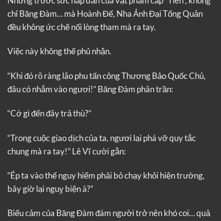
Nhưng trước sức hấp dẫn của vật phẩm cấp “Tiên”, không
chỉ Băng Đàm… mà Hoành Đế, Nha Ảnh Đại Tổng Quản
đều không ức chế nổi lòng tham mà ra tay.
Việc này không thể phủ nhận.
“Khi đó rõ ràng lão phu tấn công Thương Bảo Quốc Chủ,
đâu có nhắm vào ngươi!” Băng Đàm phân trần:
“Cớ gì đến đây trả thù?”
“Trong cuộc giao dịch của ta, ngươi lại phá vỡ quy tắc
chung mà ra tay!” Lê Vĩ cười gằn:
“Ép ta vào thế nguy hiểm phải bỏ chạy khỏi hiện trường,
bây giờ lại nguỵ biện à?”
Biểu cảm của Băng Đàm đám người trở nên khó coi… quả