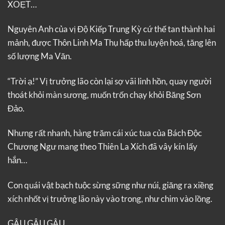
XOẸT…
Nguyên Anh của vị Độ Kiếp Trung Kỳ cứ thế tan thành hai
mảnh, được Thôn Linh Ma Thụ hấp thu luyện hoá, tăng lên
số lượng Ma Văn.
“Trời ạ!” Vị trưởng lão còn lại sợ vãi linh hồn, quay người
thoát khỏi màn sương, muốn trốn chạy khỏi Băng Sơn
Đảo.
Nhưng rất nhanh, hàng trăm cái xúc tua của Bách Độc
Chương Ngư mang theo Thiên La Xích đã vây kín lấy
hắn…
Con quái vật bạch tuộc sừng sững như núi, giăng ra xiềng
xích nhốt vị trưởng lão này vào trong, như chim vào lồng.
GÂU GÂU GÂU…