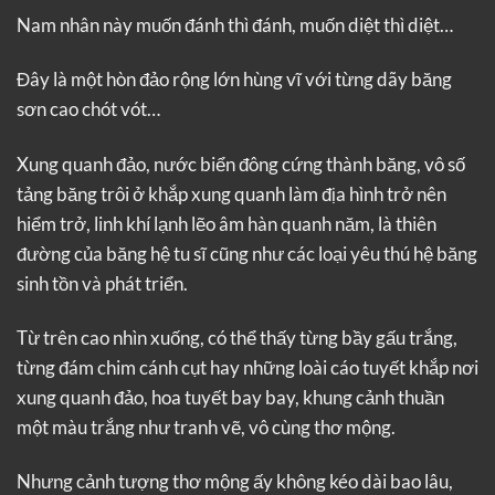
Nam nhân này muốn đánh thì đánh, muốn diệt thì diệt…
Đây là một hòn đảo rộng lớn hùng vĩ với từng dãy băng
sơn cao chót vót…
Xung quanh đảo, nước biển đông cứng thành băng, vô số
tảng băng trôi ở khắp xung quanh làm địa hình trở nên
hiểm trở, linh khí lạnh lẽo âm hàn quanh năm, là thiên
đường của băng hệ tu sĩ cũng như các loại yêu thú hệ băng
sinh tồn và phát triển.
Từ trên cao nhìn xuống, có thể thấy từng bầy gấu trắng,
từng đám chim cánh cụt hay những loài cáo tuyết khắp nơi
xung quanh đảo, hoa tuyết bay bay, khung cảnh thuần
một màu trắng như tranh vẽ, vô cùng thơ mộng.
Nhưng cảnh tượng thơ mộng ấy không kéo dài bao lâu,