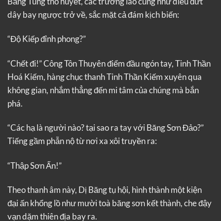
Băng Tùng thổ huyết, các trưởng lão cũng như diều đứt
dây bay ngược trở về, sắc mặt cả đám kịch biến:
“Độ Kiếp đỉnh phong?”
“Chết đi!” Công Tôn Thuyên điểm đầu ngón tay, Tinh Thần
Hoá Kiếm, hàng chục thanh Tinh Thần Kiếm xuyên qua
không gian, nhắm thẳng đến mi tâm của chúng mà bắn
phá.
“Các hạ là người nào? tại sao ra tay với Băng Sơn Đảo?”
Tiếng gầm phẫn nộ từ nơi xa xôi truyền ra:
“Thập Sơn Ấn!”
Theo thanh âm này, Dị Băng tụ hội, hình thành một kiện
đại ấn khổng lồ như mười toà băng sơn kết thành, che đậy
vạn dặm thiên địa bay ra.