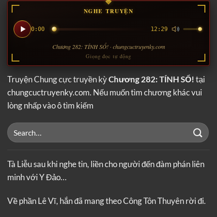
NGHE TRUYỆN
0:00
12:29
Chương 282: TÍNH SỔ! · chungcuctruyenky.com
Giọng đọc tự động
Truyện Chung cực truyền kỳ
Chương 282: TÍNH SỔ!
tại
chungcuctruyenky.com. Nếu muốn tìm chương khác vui
lòng nhấp vào ô tìm kiếm
Tà Liễu sau khi nghe tin, liền cho người đến đàm phán liên
minh với Y Đảo…
Về phần Lê Vĩ, hắn đã mang theo Công Tôn Thuyên rời đi.