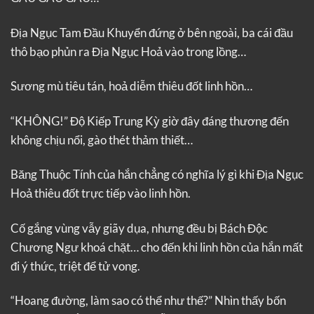
Địa Ngục Tam Đầu Khuyển đứng ở bên ngoài, ba cái đầu
thô bạo phủn ra Địa Ngục Hoả vào trong lồng…
Sương mù tiêu tán, hoả diễm thiêu đốt linh hồn…
“KHÔNG!” Độ Kiếp Trung Kỳ giờ đây đáng thương đến
không chịu nổi, gào thét thảm thiết…
Băng Thuộc Tính của hắn chẳng có nghĩa lý gì khi Địa Ngục
Hoả thiêu đốt trực tiếp vào linh hồn.
Cố gắng vùng vẫy giãy dụa, nhưng đều bị Bách Độc
Chương Ngư khoá chặt… cho đến khi linh hồn của hắn mất
đi ý thức, triệt để tử vong.
“Hoang đường, làm sao có thể như thế?” Nhìn thấy bốn