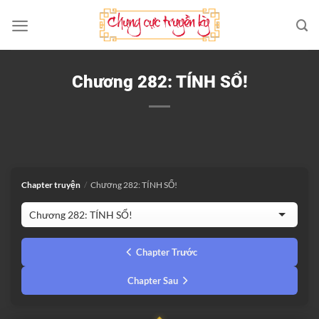
Bỏ
qua
nội
dung
Chương 282: TÍNH SỔ!
Chapter truyện
/
Chương 282: TÍNH SỔ!
Chapter Trước
Chapter Sau