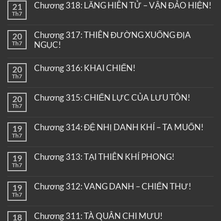
Chương 318: LĂNG HIÊN TỬ – VẬN ĐẢO HIỆN!
21
Th7
Chương 317: THIÊN ĐƯỜNG XUỐNG ĐỊA
20
Th7
NGỤC!
Chương 316: KHAI CHIẾN!
20
Th7
Chương 315: CHIẾN LỰC CỦA LƯU TÔN!
20
Th7
Chương 314: ĐỆ NHỊ DANH KHÍ – TA MUỐN!
19
Th7
Chương 313: TẠI THIÊN KHÍ PHONG!
19
Th7
Chương 312: VANG DANH – CHIẾN THƯ!
19
Th7
Chương 311: TÀ QUÂN CHI MƯU!
18