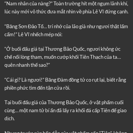
“Nam nhân của nàng?” Toàn trường hít một ngụm lãnh khí,
lúc này mới vô thức đưa mắt nhìn về phía Lê Vĩ đứng cạnh.
“Băng Sơn Đảo Tổ… trí nhớ của lão già như ngươi thật lẩm
cẩm!” Lê Vĩ nhếch mép nói:
“Ở buổi đấu giá tại Thương Bảo Quốc, ngươi không ức
chế nổi lòng tham, muốn cướp khối Tiên Thạch của ta…
quên nhanh thế sao?”
“Cái gì? Là ngươi!” Băng Đàm đồng tử co rụt lại, biết rằng
phiền phức tìm đến tận cửa rồi.
Tại buổi đấu giá của Thương Bảo Quốc, ở vật phẩm cuối
cùng… một nam tử bí ẩn đã lấy ra khối đá cấp Tiên để giao
dịch.