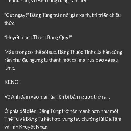
Từ phía sau, Vô Ảnh hung hăng cắm đến.
“Cút ngay!” Băng Tùng trán nổi gân xanh, thi triển chiêu
thức:
“Huyết mạch Thạch Băng Quy!”
Máu trong cơ thể sôi sục, Băng Thuộc Tính của hắn cứng
rắn như đá, ngưng tụ thành một cái mai rùa bảo vệ sau
lưng.
KENG!
Vô Ảnh đâm vào mai rùa liền bị bắn ngược trở ra…
Ở phía đối diện, Băng Tùng trở nên mạnh hơn như một
Thể Tu và Băng Tu kết hợp, vung tay chưởng lùi Dạ Tâm
và Tàn Khuyết Nhận.