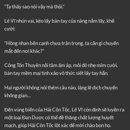
“Ta thấy sao nói vậy mà thôi.”
Lê Vĩ nhún vai, kéo lấy bàn tay của nàng nắm lấy, khẽ
cười:
“Hồng nhan bên cạnh chưa trân trọng, ta cần gì chuyển
mắt đến nơi khác?”
Công Tôn Thuyên nội tâm ấm áp, môi đỏ nhẹ mỉm cười,
bàn tay mềm mại tinh xảo vô thức siết lấy tay hắn.
Hai người không nói thêm câu nào, lặng lẽ dịch chuyển
không gian…
Đến vùng biển của Hải Côn Tộc, Lê Vĩ còn định sẽ luyện ra
một loại Đan Dược có thể đề thăng chất lượng huyết
mạch, giúp Hải Côn Tộc lột xác để mời chào bọn họ.