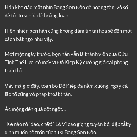
Hắn khẽ đảo mắt nhìn Băng Sơn Đảo đã hoang tàn, vô số
đệ tử, tu sĩ biểu lộ hoảng loạn…
Hiển nhiên bọn hắn cũng không dám tin tai hoạ sẽ đến một
cách bất ngờ như vậy.
Mới một ngày trước, bọn hắn vẫn là thành viên của Cửu
Tinh Thế Lực, có mấy vị Độ Kiếp Kỳ cường giả oai phong
trấn thủ.
Vậy mà giờ đây, toàn bộ Độ Kiếp đã nằm xuống, ngay cả
lão tổ cũng vô pháp thoát thân.
Ác mộng đến quá đột ngột…
“Kẻ nào rời đảo, chết!” Lê Vĩ cao giọng tuyên bố, dập tắt ý
định muốn bỏ trốn của tu sĩ Băng Sơn Đảo.