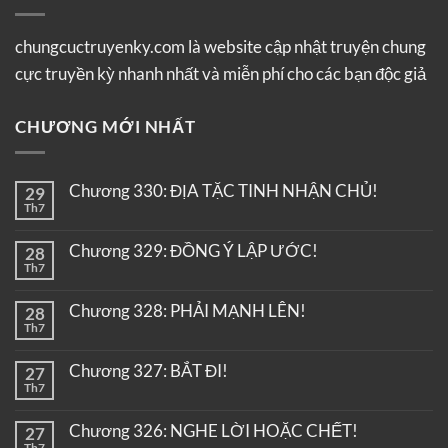
chungcuctruyenky.com là website cập nhật truyện chung
cực truyền kỳ nhanh nhất và miễn phí cho các bạn độc giả
CHƯƠNG MỚI NHẤT
Chương 330: ĐỊA TẶC TINH NHẬN CHỦ!
29
Th7
Chương 329: ĐỒNG Ý LẬP ƯỚC!
28
Th7
Chương 328: PHẢI MẠNH LÊN!
28
Th7
Chương 327: BẮT ĐI!
27
Th7
Chương 326: NGHE LỜI HOẶC CHẾT!
27
Th7