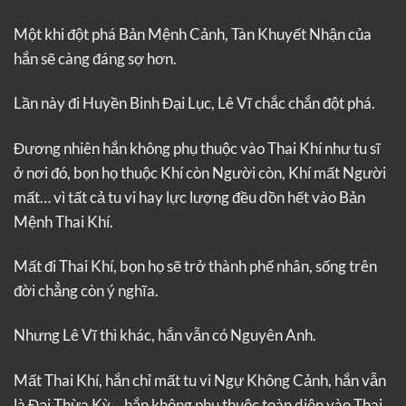
Một khi đột phá Bản Mệnh Cảnh, Tàn Khuyết Nhận của
hắn sẽ càng đáng sợ hơn.
Lần này đi Huyền Binh Đại Lục, Lê Vĩ chắc chắn đột phá.
Đương nhiên hắn không phụ thuộc vào Thai Khí như tu sĩ
ở nơi đó, bọn họ thuộc Khí còn Người còn, Khí mất Người
mất… vì tất cả tu vi hay lực lượng đều dồn hết vào Bản
Mệnh Thai Khí.
Mất đi Thai Khí, bọn họ sẽ trở thành phế nhân, sống trên
đời chẳng còn ý nghĩa.
Nhưng Lê Vĩ thì khác, hắn vẫn có Nguyên Anh.
Mất Thai Khí, hắn chỉ mất tu vi Ngự Không Cảnh, hắn vẫn
là Đại Thừa Kỳ… hắn không phụ thuộc toàn diện vào Thai