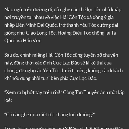
Nào ngờ trên đường đi, đã nghe các thế lực lớn nhỏ khắp
nơi truyền tai nhau về việc Hải Côn Tộc đã đồng ý gia
nhập Liên Minh Đại Quốc, trở thành Yêu Tộc cường đại
giống như Giao Long Tộc, Hoàng Điểu Tộc chống lại Tà
Quốc và Hỗn Vực.
Sau đó, chính miệng Hải Côn Tộc cũng tuyên bố chuyện
này, đồng thời xác định Cực Lạc Đảo sẽ là kẻ thù của
chúng, đề nghị các Yêu Tộc dưới trướng không cần khách
khí nếu đụng phải tu sĩ bên phía Cực Lạc Đảo.
“Xem ra bị hớt tay trên rồi!” Công Tôn Thuyên ánh mắt lấp
loé:
“Có cần ghé qua diệt tộc chúng luôn không?”
Trong lúc hai người chiêu mộ Y Đảo và diệt Băng Sơn Đảo,