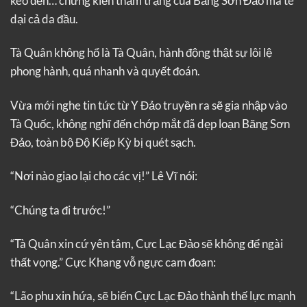
kéo đến… chứng kiến thảm trạng của Băng Sơn Đảo mà tê
dại cả da đầu.
Tà Quân không hổ là Tà Quân, hành động thật sự lôi lệ
phong hành, quá nhanh và quyết đoán.
Vừa mới nghe tin tức từ Y Đảo truyền ra sẽ gia nhập vào
Tà Quốc, không nghĩ đến chớp mắt đã dẹp loạn Băng Sơn
Đảo, toàn bộ Độ Kiếp Kỳ bị quét sạch.
“Nơi nào giao lại cho các vị!” Lê Vĩ nói:
“Chúng ta đi trước!”
“Tà Quân xin cứ yên tâm, Cực Lạc Đảo sẽ không để ngài
thất vọng.” Cực Khang vỗ ngực cam đoan:
“Lão phu xin hứa, sẽ biến Cực Lạc Đảo thành thế lực mạnh