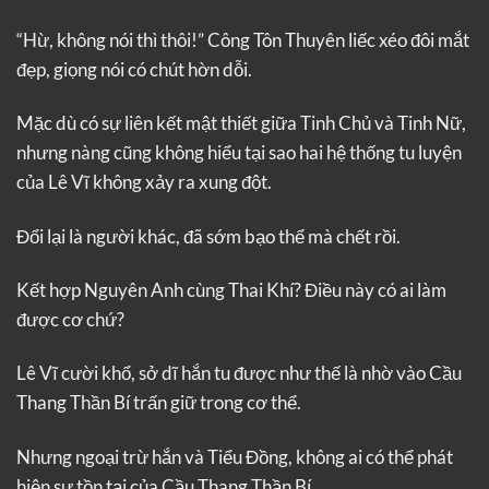
“Hừ, không nói thì thôi!” Công Tôn Thuyên liếc xéo đôi mắt
đẹp, giọng nói có chút hờn dỗi.
Mặc dù có sự liên kết mật thiết giữa Tinh Chủ và Tinh Nữ,
nhưng nàng cũng không hiểu tại sao hai hệ thống tu luyện
của Lê Vĩ không xảy ra xung đột.
Đổi lại là người khác, đã sớm bạo thể mà chết rồi.
Kết hợp Nguyên Anh cùng Thai Khí? Điều này có ai làm
được cơ chứ?
Lê Vĩ cười khổ, sở dĩ hắn tu được như thế là nhờ vào Cầu
Thang Thần Bí trấn giữ trong cơ thể.
Nhưng ngoại trừ hắn và Tiểu Đồng, không ai có thể phát
hiện sự tồn tại của Cầu Thang Thần Bí…