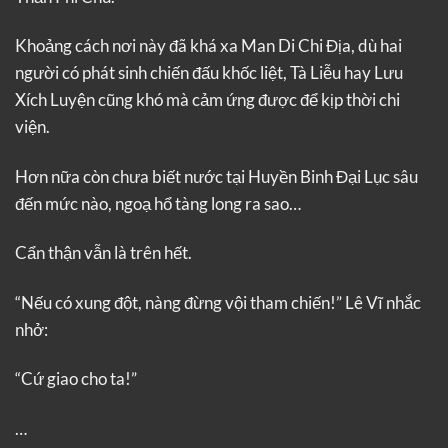
Khoảng cách nơi này đã khá xa Man Di Chi Địa, dù hai
người có phát sinh chiến đấu khốc liệt, Tà Liễu hay Lưu
Xích Luyện cũng khó mà cảm ứng được để kịp thời chi
viện.
Hơn nữa còn chưa biết nước tại Huyền Binh Đại Lục sâu
đến mức nào, ngoạ hổ tàng long ra sao…
Cẩn thận vẫn là trên hết.
“Nếu có xung đột, nàng đừng vội tham chiến!” Lê Vĩ nhắc
nhở:
“Cứ giao cho ta!”
…