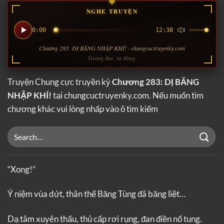
NGHE TRUYỆN
0:00
12:38
Chương 283: DỊ BĂNG NHẬP KHÍ! · chungcuctruyenky.com
Giọng đọc tự động
Truyện Chung cực truyền kỳ
Chương 283: DỊ BĂNG
NHẬP KHÍ!
tại chungcuctruyenky.com. Nếu muốn tìm
chương khác vui lòng nhấp vào ô tìm kiếm
“Xong!”
Ý niệm vùa dứt, thân thể Băng Tùng đã băng liệt…
Dạ tâm xuyên thấu, thủ cấp rơi rụng, đan điền nổ tung.