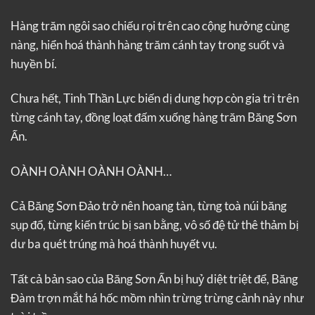
Hàng trăm ngôi sao chiếu rọi trên cao cộng hưởng cùng
nàng, hiển hoá thành hàng trăm cánh tay trong suốt và
huyền bí.
Chưa hết, Tinh Thần Lực biến dị dung hợp còn gia trì trên
từng cánh tay, đồng loạt đấm xuống hàng trăm Băng Sơn
Ấn.
OÀNH OÀNH OÀNH OÀNH…
Cả Băng Sơn Đảo trở nên hoang tàn, từng toà núi băng
sụp đổ, từng kiến trúc bị san bằng, vô số đệ tử thê thảm bị
dư ba quét trúng mà hoá thành huyết vụ.
Tất cả bản sao của Băng Sơn Ấn bị huỷ diệt triệt để, Băng
Đàm trợn mắt há hốc mồm nhìn trừng trừng cảnh này như