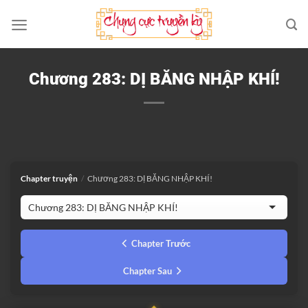
Bỏ
qua
nội
dung
Chương 283: DỊ BĂNG NHẬP KHÍ!
Chapter truyện
/
Chương 283: DỊ BĂNG NHẬP KHÍ!
Chapter Trước
Chapter Sau