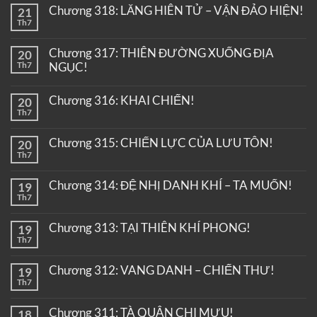
Chương 318: LĂNG HIÊN TỬ – VẬN ĐẢO HIỆN!
21
Th7
Chương 317: THIÊN ĐƯỜNG XUỐNG ĐỊA
20
Th7
NGỤC!
Chương 316: KHAI CHIẾN!
20
Th7
Chương 315: CHIẾN LỰC CỦA LƯU TÔN!
20
Th7
Chương 314: ĐỆ NHỊ DANH KHÍ – TA MUỐN!
19
Th7
Chương 313: TẠI THIÊN KHÍ PHONG!
19
Th7
Chương 312: VANG DANH – CHIẾN THƯ!
19
Th7
Chương 311: TÀ QUÂN CHI MƯU!
18