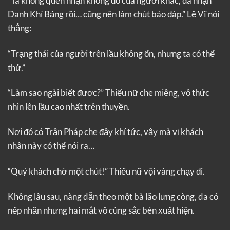
“Ta không quen nhận không đồ của người khác, đã nhận
Danh Khí Bảng rồi… cũng nên làm chút báo đáp.” Lê Vĩ nói
thẳng:
“Trạng thái của người trên lầu không ổn, nhưng ta có thể
thử.”
“Làm sao ngài biết được?” Thiếu nữ che miệng, vô thức
nhìn lên lầu cao nhất trên thuyền.
Nơi đó có Trận Pháp che đậy khí tức, vậy mà vị khách
nhân này có thể nói ra…
“Quý khách chờ một chút!” Thiếu nữ vội vàng chạy đi.
Không lâu sau, nàng dẫn theo một bà lão lưng còng, da có
nếp nhăn nhưng hai mắt vô cùng sắc bén xuất hiện.