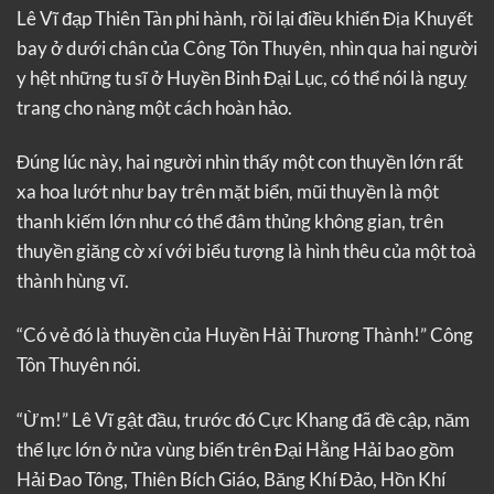
Lê Vĩ đạp Thiên Tàn phi hành, rồi lại điều khiển Địa Khuyết
bay ở dưới chân của Công Tôn Thuyên, nhìn qua hai người
y hệt những tu sĩ ở Huyền Binh Đại Lục, có thể nói là nguỵ
trang cho nàng một cách hoàn hảo.
Đúng lúc này, hai người nhìn thấy một con thuyền lớn rất
xa hoa lướt như bay trên mặt biển, mũi thuyền là một
thanh kiếm lớn như có thể đâm thủng không gian, trên
thuyền giăng cờ xí với biểu tượng là hình thêu của một toà
thành hùng vĩ.
“Có vẻ đó là thuyền của Huyền Hải Thương Thành!” Công
Tôn Thuyên nói.
“Ừm!” Lê Vĩ gật đầu, trước đó Cực Khang đã đề cập, năm
thế lực lớn ở nửa vùng biển trên Đại Hằng Hải bao gồm
Hải Đao Tông, Thiên Bích Giáo, Băng Khí Đảo, Hồn Khí