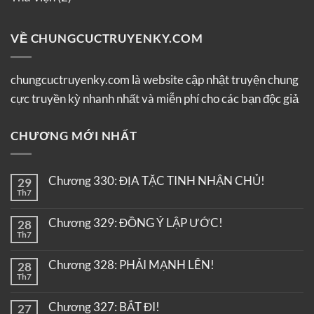
VỀ CHUNGCUCTRUYENKY.COM
chungcuctruyenky.com là website cập nhật truyện chung
cực truyền kỳ nhanh nhất và miễn phí cho các bạn độc giả
CHƯƠNG MỚI NHẤT
Chương 330: ĐỊA TẶC TINH NHẬN CHỦ!
29
Th7
Chương 329: ĐỒNG Ý LẬP ƯỚC!
28
Th7
Chương 328: PHẢI MẠNH LÊN!
28
Th7
Chương 327: BẮT ĐI!
27