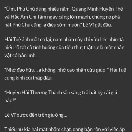
“Ừm, Phù Chú dùng nhiều năm, Quang Minh Huyền Thể
và Hắc Ám Chi Tâm ngày càng lớn mạnh, chúng nó phá
nát Phù Chú cũng là điều sớm muộn.” Lê Vĩ gật đầu.
Hải Tuệ ánh mắt co lại, nam nhân này chỉ vừa liếc nhìn đã
hiểu rõ tất cả tình huống của tiểu thư, thật sự là một nhân
vật có bản lĩnh.
“Nhờ đạo hữu… à không, nhờ cao nhân cứu giúp!” Hải Tuệ
cung kính cúi thấp đầu:
“Huyền Hải Thương Thành sẵn sàng trả bất kỳ cái giá
nào!”
Lê Vĩ bước đến trên giường…
Thiếu nữ kia hai mắt nhắm chặt, đang bận rộn với việc áp