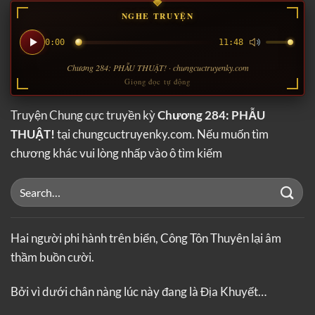
NGHE TRUYỆN
0:00
11:48
Chương 284: PHẪU THUẬT! · chungcuctruyenky.com
Giọng đọc tự động
Truyện Chung cực truyền kỳ
Chương 284: PHẪU
THUẬT!
tại chungcuctruyenky.com. Nếu muốn tìm
chương khác vui lòng nhấp vào ô tìm kiếm
Hai người phi hành trên biển, Công Tôn Thuyên lại âm
thầm buồn cười.
Bởi vì dưới chân nàng lúc này đang là Địa Khuyết…