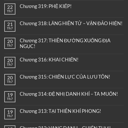
Chương 319: PHỆ KIẾP!
22
Th7
Chương 318: LĂNG HIÊN TỬ – VẬN ĐẢO HIỆN!
21
Th7
Chương 317: THIÊN ĐƯỜNG XUỐNG ĐỊA
20
Th7
NGỤC!
Chương 316: KHAI CHIẾN!
20
Th7
Chương 315: CHIẾN LỰC CỦA LƯU TÔN!
20
Th7
Chương 314: ĐỆ NHỊ DANH KHÍ – TA MUỐN!
19
Th7
Chương 313: TẠI THIÊN KHÍ PHONG!
19
Th7