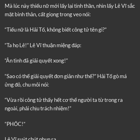
Mà lúc này thiếu nữ mới lấy lại tinh thần, nhìn lấy Lê Vĩ sắc
mặt bình thản, cất giọng trong veo nói:
“Tiểu nữ là Hải Tố, không biết công tử tên gì?”
“Ta họ Lê!” Lê Vĩ thuận miệng đáp:
“Ân tình đã giải quyết xong!”
“Sao có thể giải quyết đơn giản như thế?” Hải Tố gò má
ửng đỏ, chu môi nói:
“Vừa rồi công tử thấy hết cơ thể người ta từ trong ra
ngoài, phải chịu trách nhiệm!”
“PHỐC!”
Lê Vĩ suýt chút phun ra…