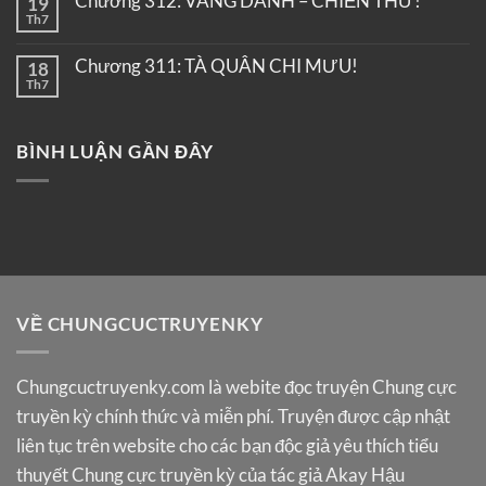
Chương 312: VANG DANH – CHIẾN THƯ!
19
Th7
Chương 311: TÀ QUÂN CHI MƯU!
18
Th7
BÌNH LUẬN GẦN ĐÂY
VỀ CHUNGCUCTRUYENKY
Chungcuctruyenky.com
là webite đọc truyện Chung cực
truyền kỳ chính thức và miễn phí. Truyện được cập nhật
liên tục trên website cho các bạn độc giả yêu thích tiểu
thuyết Chung cực truyền kỳ của tác giả Akay Hậu