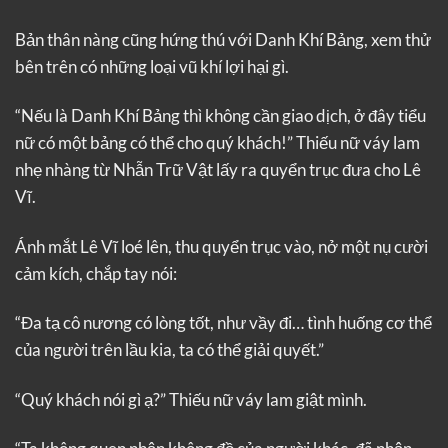
Bản thân nàng cũng hứng thú với Danh Khí Bảng, xem thử
bên trên có những loại vũ khí lợi hại gì.
“Nếu là Danh Khí Bảng thì không cần giao dịch, ở đây tiểu
nữ có một bảng có thể cho quý khách!” Thiếu nữ váy lam
nhẹ nhàng từ Nhẫn Trữ Vật lấy ra quyển trục đưa cho Lê
Vĩ.
Ánh mắt Lê Vĩ loé lên, thu quyển trục vào, nở một nụ cười
cảm kích, chắp tay nói:
“Đa tạ cô nương có lòng tốt, như vầy đi… tình huống cơ thể
của người trên lầu kia, ta có thể giải quyết.”
“Quý khách nói gì ạ?” Thiếu nữ váy lam giật mình.