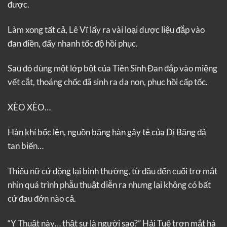
được.
Làm xong tất cả, Lê Vĩ lấy ra vài loại dược liệu đắp vào
đan điền, đẩy nhanh tốc độ hồi phục.
Sau đó dùng một lớp bột của Tiên Sinh Đan đắp vào miệng
vết cắt, thoáng chốc đã sinh ra da non, phục hồi cấp tốc.
XÈO XÈO…
Hàn khí bốc lên, nguồn băng hàn gây tê của Dị Băng đã
tan biến…
Thiếu nữ cử động lại bình thường, từ đầu đến cuối trơ mắt
nhìn quá trình phẫu thuật diễn ra nhưng lại không có bất
cứ đau đớn nào cả.
“Y Thuật này… thật sự là người sao?” Hải Tuệ trợn mắt há