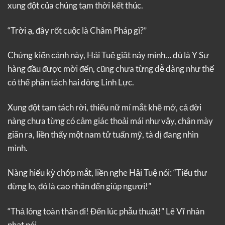
xung đột của chúng tạm thời kết thúc.
“Trời ạ, đây rốt cuộc là Châm Pháp gì?”
Chứng kiến cảnh này, Hải Tuệ giật nảy mình… dù là Y Sư
hàng đầu được mời đến, cũng chưa từng dễ dàng như thế
có thể phân tách hai dòng Linh Lực.
Xung đột tạm tách rời, thiếu nữ mí mắt khẽ mở, cả đời
nàng chưa từng có cảm giác thoải mái như vậy, chân mày
giãn ra, liền thấy một nam tử tuấn mỹ, tà dị đang nhìn
mình.
Nàng hiếu kỳ chớp mắt, liền nghe Hải Tuệ nói: “Tiểu thư
đừng lo, đó là cao nhân đến giúp ngươi!”
“Thả lỏng toàn thân đi! Đến lúc phẫu thuật!” Lê Vĩ nhàn
nhạt nói.