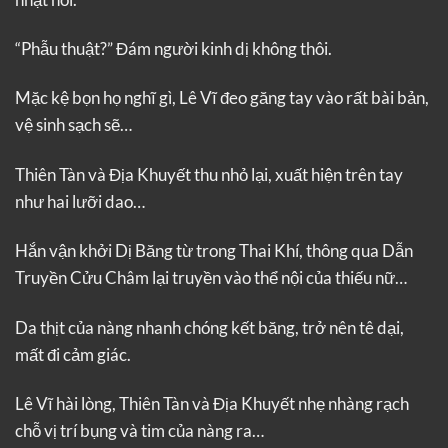
“Phẫu thuật?” Đám người kinh dị không thôi.
Mặc kệ bọn họ nghĩ gì, Lê Vĩ đeo găng tay vào rất bài bản,
vệ sinh sạch sẽ…
Thiên Tàn và Địa Khuyết thu nhỏ lại, xuất hiện trên tay
như hai lưỡi dao…
Hắn vận khởi Dị Băng từ trong Thai Khí, thông qua Dẫn
Truyền Cửu Châm lại truyền vào thể nội của thiếu nữ…
Da thịt của nàng nhanh chóng kết băng, trở nên tê dại,
mất đi cảm giác.
Lê Vĩ hài lòng, Thiên Tàn và Địa Khuyết nhẹ nhàng rạch
chỗ vị trí bụng và tim của nàng ra…