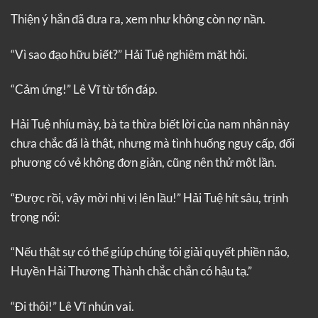
Thiện ý hắn đã đưa ra, xem như không còn nợ nần.
“Vì sao đạo hữu biết?” Hải Tuệ nghiêm mặt hỏi.
“Cảm ứng!” Lê Vĩ từ tốn đáp.
Hải Tuệ nhíu mày, bà ta thừa biết lời của nam nhân này
chưa chắc đã là thật, nhưng mà tình huống nguy cấp, đối
phương có vẻ không đơn giản, cũng nên thử một lần.
“Được rồi, vậy mời nhị vị lên lầu!” Hải Tuệ hít sâu, trịnh
trọng nói:
“Nếu thật sự có thể giúp chúng tôi giải quyết phiền não,
Huyền Hải Thương Thành chắc chắn có hậu tạ.”
“Đi thôi!” Lê Vĩ nhún vai.