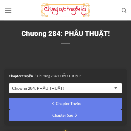
Bỏ
qua
nội
dung
Chương 284: PHẪU THUẬT!
Chapter truyện
/
Chương 284: PHẪU THUẬT!
Chapter Trước
Chapter Sau