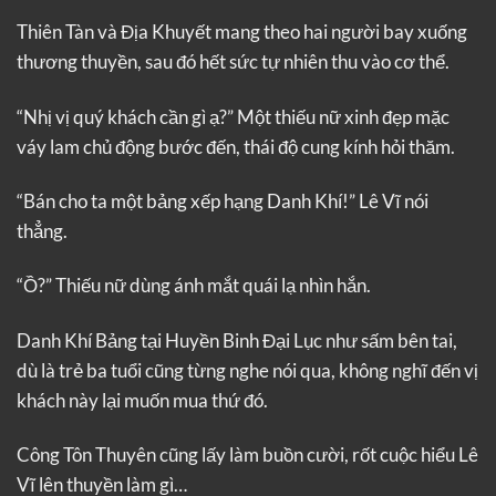
Thiên Tàn và Địa Khuyết mang theo hai người bay xuống
thương thuyền, sau đó hết sức tự nhiên thu vào cơ thể.
“Nhị vị quý khách cần gì ạ?” Một thiếu nữ xinh đẹp mặc
váy lam chủ động bước đến, thái độ cung kính hỏi thăm.
“Bán cho ta một bảng xếp hạng Danh Khí!” Lê Vĩ nói
thẳng.
“Ồ?” Thiếu nữ dùng ánh mắt quái lạ nhìn hắn.
Danh Khí Bảng tại Huyền Binh Đại Lục như sấm bên tai,
dù là trẻ ba tuổi cũng từng nghe nói qua, không nghĩ đến vị
khách này lại muốn mua thứ đó.
Công Tôn Thuyên cũng lấy làm buồn cười, rốt cuộc hiểu Lê
Vĩ lên thuyền làm gì…