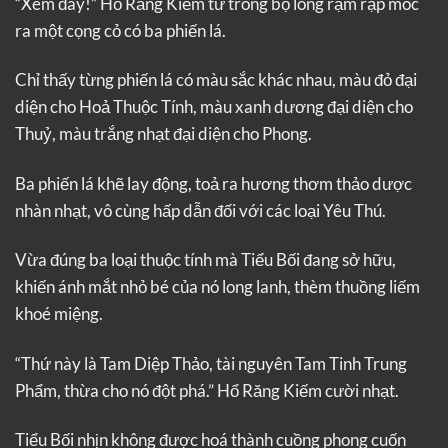
“Xem đây!” Hổ Răng Kiếm từ trong bộ lông rậm rạp móc
ra một cọng cỏ có ba phiến lá.
Chỉ thấy từng phiến lá có màu sắc khác nhau, màu đỏ đại
diện cho Hoả Thuộc Tính, màu xanh dương đại diện cho
Thuỷ, màu trắng nhạt đại diện cho Phong.
Ba phiến lá khẽ lay động, toả ra hương thơm thảo dược
nhàn nhạt, vô cùng hấp dẫn đối với các loại Yêu Thú.
Vừa đúng ba loại thuộc tính mà Tiểu Bối đang sở hữu,
khiến ánh mắt nhỏ bé của nó long lanh, thèm thuồng liếm
khoé miệng.
“Thứ này là Tam Diệp Thảo, tài nguyên Tam Tinh Trung
Phẩm, thừa cho nó đột phá.” Hổ Răng Kiếm cười nhạt.
Tiểu Bối nhịn không được hoá thành cuồng phong cuốn