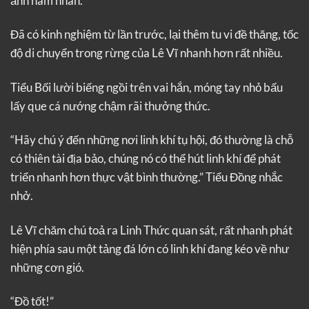
ảnh nam nhân.
Đã có kinh nghiệm từ lần trước, lại thêm tu vi đề thăng, tốc
độ di chuyển trong rừng của Lê Vĩ nhanh hơn rất nhiều.
Tiểu Bối lười biếng ngồi trên vai hắn, móng tay nhỏ bấu
lấy que cá nướng chậm rãi thưởng thức.
“Hãy chú ý đến những nơi linh khí tụ hội, đó thường là chỗ
có thiên tài địa bảo, chúng nó có thể hút linh khí để phát
triển nhanh hơn thực vật bình thường.” Tiểu Đồng nhắc
nhở.
Lê Vĩ chăm chú toả ra Linh Thức quan sát, rất nhanh phát
hiện phía sau một tảng đá lớn có linh khí đang kéo về như
những cơn gió.
“Đồ tốt!”