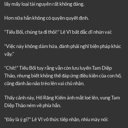
lấy mấy loại tài nguyên rất không đáng.
Hơn nữa hắn không có quyền quyết định.
“Tiểu Bối, chúng ta đi thôi!” Lê Vĩ bất đắc dĩ nhún vai:
“Việc này không dám hứa, đành phải nghĩ biện pháp khác
vậy.”
“Chít!” Tiểu Bối tuy rằng vẫn còn lưu luyến Tam Diệp
Thảo, nhưng biết không thể đáp ứng điều kiện của con hổ,
cũng đành ảo nảo trèo lên vai chủ nhân.
Thấy cảnh này, Hổ Răng Kiếm ánh mắt loé lên, vung Tam
Diệp Thảo ném về phía hắn.
“Đây là ý gì?” Lê Vĩ vô thức tiếp nhận, nhíu mày nói: