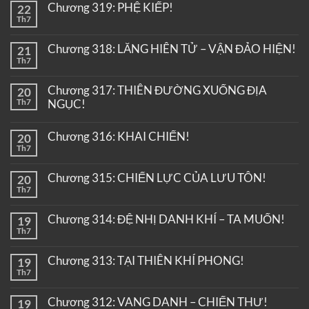
Chương 319: PHỆ KIẾP!
22
Th7
Chương 318: LĂNG HIÊN TỬ – VẬN ĐẢO HIỆN!
21
Th7
Chương 317: THIÊN ĐƯỜNG XUỐNG ĐỊA
20
Th7
NGỤC!
Chương 316: KHAI CHIẾN!
20
Th7
Chương 315: CHIẾN LỰC CỦA LƯU TÔN!
20
Th7
Chương 314: ĐỆ NHỊ DANH KHÍ – TA MUỐN!
19
Th7
Chương 313: TẠI THIÊN KHÍ PHONG!
19
Th7
Chương 312: VANG DANH – CHIẾN THƯ!
19