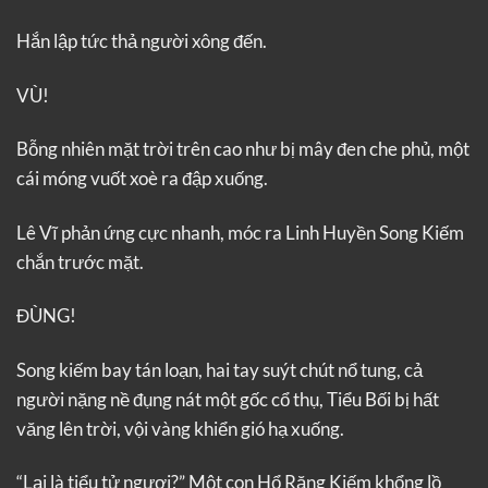
Hắn lập tức thả người xông đến.
VÙ!
Bỗng nhiên mặt trời trên cao như bị mây đen che phủ, một
cái móng vuốt xoè ra đập xuống.
Lê Vĩ phản ứng cực nhanh, móc ra Linh Huyền Song Kiếm
chắn trước mặt.
ĐÙNG!
Song kiếm bay tán loạn, hai tay suýt chút nổ tung, cả
người nặng nề đụng nát một gốc cổ thụ, Tiểu Bối bị hất
văng lên trời, vội vàng khiển gió hạ xuống.
“Lại là tiểu tử ngươi?” Một con Hổ Răng Kiếm khổng lồ