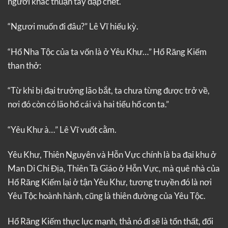
người khác thuận tay đập chết.
“Ngươi muốn đi đâu?” Lê Vĩ hiếu kỳ.
“Hổ Nha Tộc của ta vốn là ở Yêu Khư…” Hổ Răng Kiếm
than thở:
“Từ khi bị đại trưởng lão bắt, ta chưa từng được trở về,
nơi đó còn có lão hổ cái và hai tiểu hổ con ta.”
“Yêu Khư à…” Lê Vĩ vuốt cằm.
Yêu Khư, Thiên Nguyên và Hỗn Vực chính là ba đại khu ở
Man Di Chi Địa, Thiên Tà Giáo ở Hỗn Vực, mà quê nhà của
Hổ Răng Kiếm lại ở tận Yêu Khư, tương truyền đó là nơi
Yêu Tộc hoành hành, cũng là thiên đường của Yêu Tộc.
Hổ Răng Kiếm thực lực mạnh, thả nó đi sẽ là tổn thất, đổi