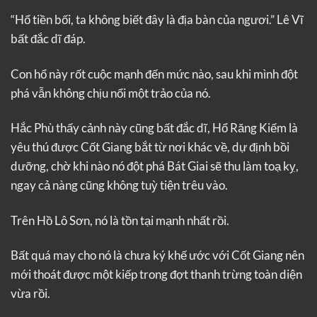
“Hổ tiền bối, ta không biết đây là địa bàn của ngươi.” Lê Vĩ
bất đắc dĩ đáp.
Con hổ này rốt cuộc mạnh đến mức nào, sau khi mình đột
phá vẫn không chịu nổi một trảo của nó.
Hắc Phù thấy cảnh này cũng bất đắc dĩ, Hổ Răng Kiếm là
yêu thú được Cốt Giang bắt từ nơi khác về, dự định bồi
dưỡng, chờ khi nào nó đột phá Bát Giai sẽ thu làm toạ kỵ,
ngay cả nàng cũng không tuỳ tiện trêu vào.
Trên Hồ Lô Sơn, nó là tồn tại mạnh nhất rồi.
Bất quá may cho nó là chưa ký khế ước với Cốt Giang nên
mới thoát được một kiếp trong đợt thanh trừng toàn diện
vừa rồi.