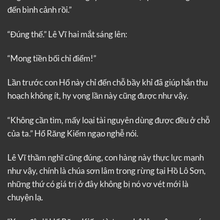
đến bình cảnh rồi.”
“Đúng thế.” Lê Vĩ hai mắt sáng lên:
“Mong tiền bối chỉ điểm!”
Lần trước con Hổ này chỉ đến chỗ bầy khỉ đã giúp hắn thu
hoạch không ít, hy vọng lần này cũng được như vậy.
“Không cần tìm, mấy loại tài nguyên dùng được đều ở chỗ
của ta.” Hổ Răng Kiếm ngạo nghễ nói.
Lê Vĩ thầm nghĩ cũng đúng, con hàng này thực lực mạnh
như vậy, chính là chúa sơn lâm trong rừng tại Hồ Lô Sơn,
những thứ có giá trị ở đây không bị nó vơ vét mới là
chuyện lạ.