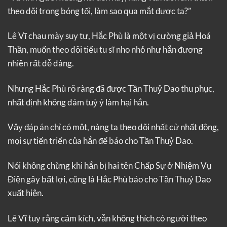
theo dõi trong bóng tối, làm sao qua mắt được ta?”
Lê Vĩ chau mày suy tư, Hắc Phù là một vị cường giả Hoá
Thần, muốn theo dõi tiểu tu sĩ nho nhỏ như hắn đương
nhiên rất dễ dàng.
Nhưng Hắc Phù rõ ràng đã được Tần Thuỷ Dao thu phục,
nhất định không dám tuỳ ý làm hại hắn.
Vậy đáp án chỉ có một, nàng ta theo dõi nhất cử nhất động,
mọi sự tiến triển của hắn để báo cho Tần Thuỷ Dao.
Nói không chừng khi hắn bị hai tên Chấp Sự ở Nhiệm Vụ
Điện gây bất lợi, cũng là Hắc Phù báo cho Tần Thuỷ Dao
xuất hiện.
Lê Vĩ tuy rằng cảm kích, vẫn không thích có người theo