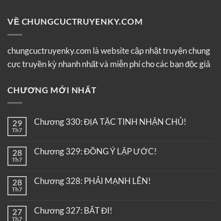
VỀ CHUNGCUCTRUYENKY.COM
chungcuctruyenky.com là website cập nhật truyện chung
cực truyền kỳ nhanh nhất và miễn phí cho các bạn độc giả
CHƯƠNG MỚI NHẤT
Chương 330: ĐỊA TẶC TINH NHẬN CHỦ!
29
Th7
Chương 329: ĐỒNG Ý LẬP ƯỚC!
28
Th7
Chương 328: PHẢI MẠNH LÊN!
28
Th7
Chương 327: BẮT ĐI!
27
Th7