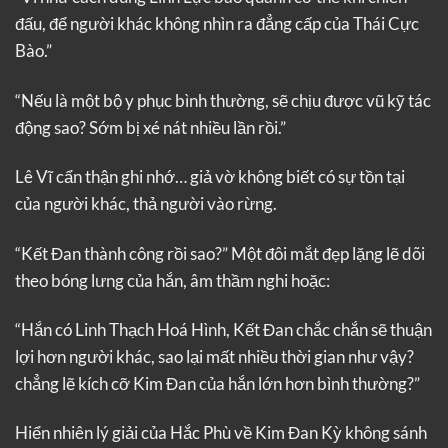
đấu, để người khác không nhìn ra đẳng cấp của Thái Cực
Bào.”
“Nếu là một bộ y phục bình thường, sẽ chịu được vũ kỹ tác
động sao? Sớm bị xé nát nhiều lần rồi.”
Lê Vĩ cẩn thận ghi nhớ… giả vờ không biết có sự tồn tại
của người khác, thả người vào rừng.
“Kết Đan thành công rồi sao?” Một đôi mắt đẹp lặng lẽ dõi
theo bóng lưng của hắn, âm thầm nghi hoặc:
“Hắn có Linh Thạch Hoá Hình, Kết Đan chắc chắn sẽ thuận
lợi hơn người khác, sao lại mất nhiều thời gian như vậy?
chẳng lẽ kích cỡ Kim Đan của hắn lớn hơn bình thường?”
Hiển nhiên lý giải của Hắc Phù về Kim Đan Kỳ không sánh