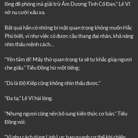
lỏng đề phòng mà giải trừ Âm Dương Tình Cổ Đan.” Lê Vĩ
nở nụ cười xấu xa.
Bất quá hắn có những bí mật quan trọng không muốn Hắc
Phù biết, ví như việc có được cầu thang đại nhân, khả năng
nhìn thấu mệnh cách…
“Yên tâm đi! Mấy thứ quan trọng ta sẽ tự khắc giúp ngươi
che giấu.” Tiểu Đồng hừ một tiếng;
“Dù là Độ Kiếp cũng không nhìn thấu được.”
“Đa tạ.” Lê Vĩ hài lòng.
“Nhưng ngươi cũng nên bổ sung kiến thức cơ bản.” Tiểu
Đồng nói:
“Ví như cách dùng Linh Lực bao quanh cơ thể khi chiến