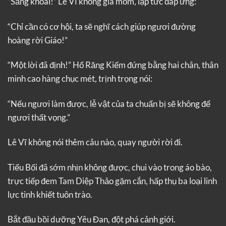
“Sảng khoái!” Lê Vĩ không già mồm, lập tức đáp ứng:
“Chỉ cần có cơ hội, ta sẽ nghĩ cách giúp ngươi đường
hoàng rời Giáo!”
“Một lời đã định!” Hổ Răng Kiếm đứng bằng hai chân, thân
mình cao hàng chục mét, trịnh trọng nói:
“Nếu ngươi làm được, lễ vật của ta chuẩn bị sẽ không để
ngươi thất vọng.”
Lê Vĩ không nói thêm câu nào, quay người rời đi.
Tiểu Bối đã sớm nhịn không được, chui vào trong áo bào,
trực tiếp đem Tam Diệp Thảo gặm cắn, hấp thụ ba loại linh
lực tinh khiết tuôn trào.
Bắt đầu bồi dưỡng Yêu Đan, đột phá cảnh giới.