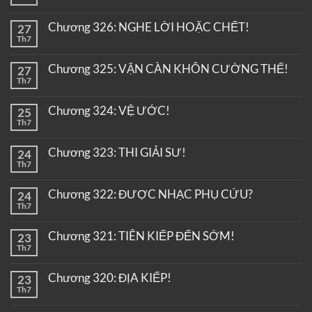
Chương 326: NGHE LỜI HOẶC CHẾT!
27
Th7
Chương 325: VẬN CÀN KHÔN CƯỜNG THẾ!
27
Th7
Chương 324: VỆ ƯỚC!
25
Th7
Chương 323: THI GIẢI SƯ!
24
Th7
Chương 322: ĐƯỢC NHẠC PHỤ CỨU?
24
Th7
Chương 321: TIÊN KIẾP ĐẾN SỚM!
23
Th7
Chương 320: ĐỊA KIẾP!
23
Th7