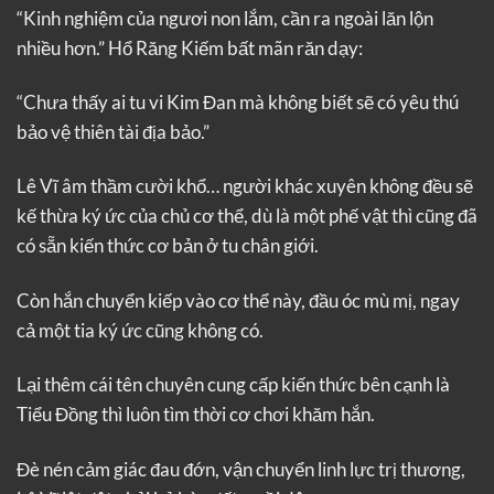
“Kinh nghiệm của ngươi non lắm, cần ra ngoài lăn lộn
nhiều hơn.” Hổ Răng Kiếm bất mãn răn dạy:
“Chưa thấy ai tu vi Kim Đan mà không biết sẽ có yêu thú
bảo vệ thiên tài địa bảo.”
Lê Vĩ âm thầm cười khổ… người khác xuyên không đều sẽ
kế thừa ký ức của chủ cơ thể, dù là một phế vật thì cũng đã
có sẵn kiến thức cơ bản ở tu chân giới.
Còn hắn chuyển kiếp vào cơ thể này, đầu óc mù mị, ngay
cả một tia ký ức cũng không có.
Lại thêm cái tên chuyên cung cấp kiến thức bên cạnh là
Tiểu Đồng thì luôn tìm thời cơ chơi khăm hắn.
Đè nén cảm giác đau đớn, vận chuyển linh lực trị thương,