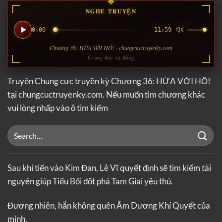
NGHE TRUYỆN
0:00
11:59
Chương 36: HỨA VỚI HỔ! · chungcuctruyenky.com
Giọng đọc tự động
Truyện Chung cực truyền kỳ Chương 36: HỨA VỚI HỔ!
tại chungcuctruyenky.com. Nếu muốn tìm chương khác
vui lòng nhấp vào ô tìm kiếm
Sau khi tiến vào Kim Đan, Lê Vĩ quyết định sẽ tìm kiếm tài
nguyên giúp Tiểu Bối đột phá Tam Giai yêu thú.
Đương nhiên, hắn không quên Âm Dương Khí Quyết của
mình.