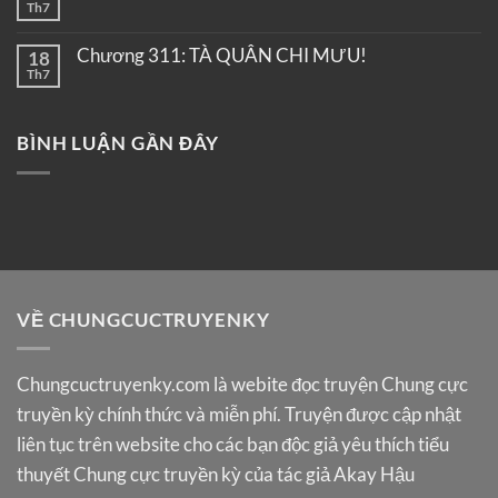
Th7
Chương 311: TÀ QUÂN CHI MƯU!
18
Th7
BÌNH LUẬN GẦN ĐÂY
VỀ CHUNGCUCTRUYENKY
Chungcuctruyenky.com
là webite đọc truyện Chung cực
truyền kỳ chính thức và miễn phí. Truyện được cập nhật
liên tục trên website cho các bạn độc giả yêu thích tiểu
thuyết Chung cực truyền kỳ của tác giả Akay Hậu