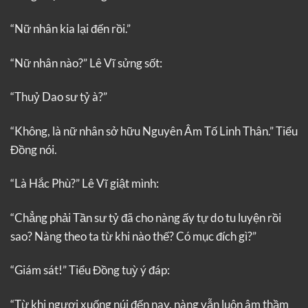
“Nữ nhân kia lại đến rồi.”
“Nữ nhân nào?” Lê Vĩ sửng sốt:
“Thuỷ Dao sư tỷ à?”
“Không, là nữ nhân sở hữu Nguyên Âm Tố Linh Thân.” Tiểu
Đồng nói.
“Là Hắc Phù?” Lê Vĩ giật mình:
“Chẳng phải Tần sư tỷ đã cho nàng ấy tự do tu luyện rồi
sao? Nàng theo ta từ khi nào thế? Có mục đích gì?”
“Giám sát!” Tiểu Đồng tuỳ ý đáp:
“Từ khi ngươi xuống núi đến nay, nàng vẫn luôn âm thầm