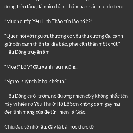
đứng trên tảng đá nhìn chằm chằm hắn, sắc mặt dữ tợn:
“Muốn cướp Yêu Linh Thảo của lão hổ à?”
“Quên nói với ngươi, thường có yêu thú cường đại canh
giữ bên cạnh thiên tài địa bảo, phải cẩn thận một chút.”
Tiểu Đồng truyền âm.
“Moá!” Lê Vĩ đậu xanh rau muống:
“Ngươi suýt chút hại chết ta.”
Tiểu Đồng cười trộm, nó đương nhiên cố ý không nhắc tên
này vì hiểu rõ Yêu Thú ở Hồ Lô Sơn không dám gây hại
đến tính mạng của đệ tử Thiên Tà Giáo.
Chịu đau sẽ nhớ lâu, đây là bài học thực tế.