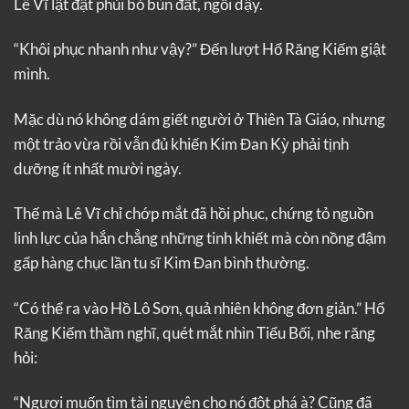
Lê Vĩ lật đật phủi bỏ bùn đất, ngồi dậy.
“Khôi phục nhanh như vậy?” Đến lượt Hổ Răng Kiếm giật
mình.
Mặc dù nó không dám giết người ở Thiên Tà Giáo, nhưng
một trảo vừa rồi vẫn đủ khiến Kim Đan Kỳ phải tịnh
dưỡng ít nhất mười ngày.
Thế mà Lê Vĩ chỉ chớp mắt đã hồi phục, chứng tỏ nguồn
linh lực của hắn chẳng những tinh khiết mà còn nồng đậm
gấp hàng chục lần tu sĩ Kim Đan bình thường.
“Có thể ra vào Hồ Lô Sơn, quả nhiên không đơn giản.” Hổ
Răng Kiếm thầm nghĩ, quét mắt nhìn Tiểu Bối, nhe răng
hỏi:
“Ngươi muốn tìm tài nguyên cho nó đột phá à? Cũng đã