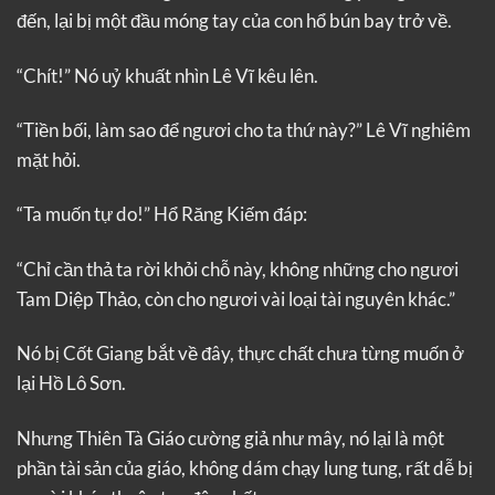
đến, lại bị một đầu móng tay của con hổ bún bay trở về.
“Chít!” Nó uỷ khuất nhìn Lê Vĩ kêu lên.
“Tiền bối, làm sao để ngươi cho ta thứ này?” Lê Vĩ nghiêm
mặt hỏi.
“Ta muốn tự do!” Hổ Răng Kiếm đáp:
“Chỉ cần thả ta rời khỏi chỗ này, không những cho ngươi
Tam Diệp Thảo, còn cho ngươi vài loại tài nguyên khác.”
Nó bị Cốt Giang bắt về đây, thực chất chưa từng muốn ở
lại Hồ Lô Sơn.
Nhưng Thiên Tà Giáo cường giả như mây, nó lại là một
phần tài sản của giáo, không dám chạy lung tung, rất dễ bị