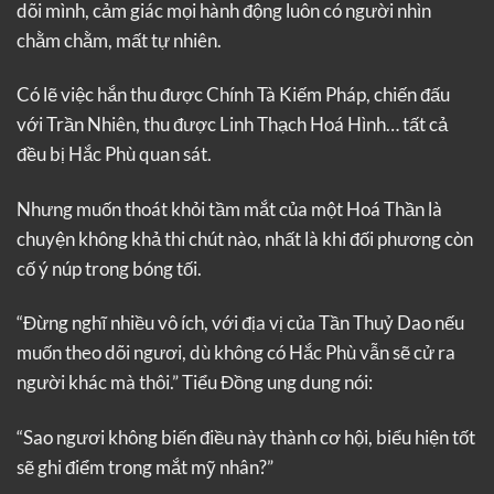
dõi mình, cảm giác mọi hành động luôn có người nhìn
chằm chằm, mất tự nhiên.
Có lẽ việc hắn thu được Chính Tà Kiếm Pháp, chiến đấu
với Trần Nhiên, thu được Linh Thạch Hoá Hình… tất cả
đều bị Hắc Phù quan sát.
Nhưng muốn thoát khỏi tầm mắt của một Hoá Thần là
chuyện không khả thi chút nào, nhất là khi đối phương còn
cố ý núp trong bóng tối.
“Đừng nghĩ nhiều vô ích, với địa vị của Tần Thuỷ Dao nếu
muốn theo dõi ngươi, dù không có Hắc Phù vẫn sẽ cử ra
người khác mà thôi.” Tiểu Đồng ung dung nói:
“Sao ngươi không biến điều này thành cơ hội, biểu hiện tốt
sẽ ghi điểm trong mắt mỹ nhân?”