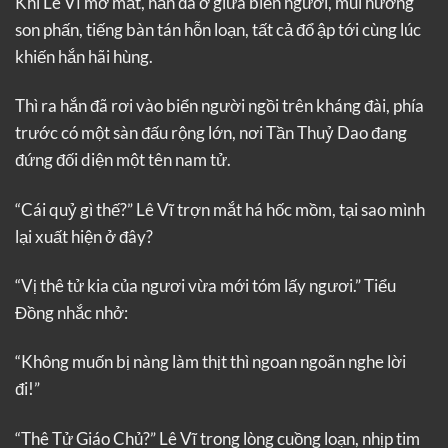
Khi Lê Vĩ mở mắt, hắn đã ở giữa biển người, mùi hương
son phấn, tiếng bàn tán hỗn loạn, tất cả đổ ập tới cùng lúc
khiến hắn hãi hùng.
Thì ra hắn đã rơi vào biển người ngồi trên kháng đài, phía
trước có một sàn đấu rộng lớn, nơi Tần Thuỷ Dao đang
đứng đối diện một tên nam tử.
“Cái quỷ gì thế?” Lê Vĩ trợn mắt há hốc mồm, tại sao mình
lại xuất hiện ở đây?
“Vị thê tử kia của ngươi vừa mới tóm lấy ngươi.” Tiểu
Đồng nhắc nhở:
“Không muốn bị nàng làm thịt thì ngoan ngoãn nghe lời
đi!”
“Thê Tử Giáo Chủ?” Lê Vĩ trong lòng cuồng loạn, nhịp tim