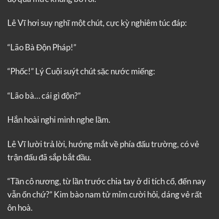
Lê Vĩ hơi suy nghĩ một chút, cực kỳ nghiêm túc đáp:
“Lão Bà Độn Pháp!”
“Phốc!” Lý Cuội suýt chút sặc nước miếng:
“Lão bà… cái gì độn?”
Hắn hoài nghi mình nghe lầm.
Lê Vĩ lười trả lời, hướng mắt về phía đấu trường, có vẻ
trận đấu đã sắp bắt đầu.
“Tần cô nương, từ lần trước chia tay ở di tích cổ, đến nay
vẫn ổn chứ?” Kim bào nam tử mỉm cười hỏi, dáng vẻ rất
ôn hoà.