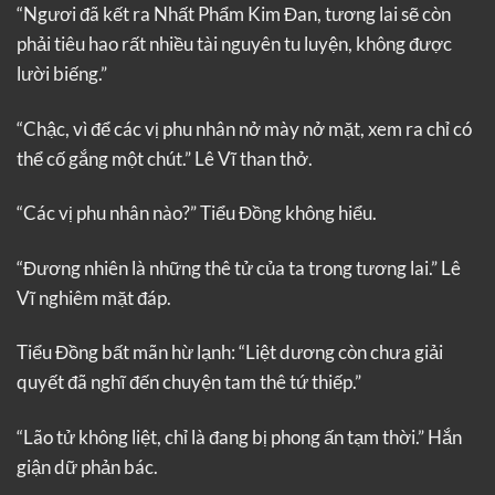
“Ngươi đã kết ra Nhất Phẩm Kim Đan, tương lai sẽ còn
phải tiêu hao rất nhiều tài nguyên tu luyện, không được
lười biếng.”
“Chậc, vì để các vị phu nhân nở mày nở mặt, xem ra chỉ có
thể cố gắng một chút.” Lê Vĩ than thở.
“Các vị phu nhân nào?” Tiểu Đồng không hiểu.
“Đương nhiên là những thê tử của ta trong tương lai.” Lê
Vĩ nghiêm mặt đáp.
Tiểu Đồng bất mãn hừ lạnh: “Liệt dương còn chưa giải
quyết đã nghĩ đến chuyện tam thê tứ thiếp.”
“Lão tử không liệt, chỉ là đang bị phong ấn tạm thời.” Hắn
giận dữ phản bác.