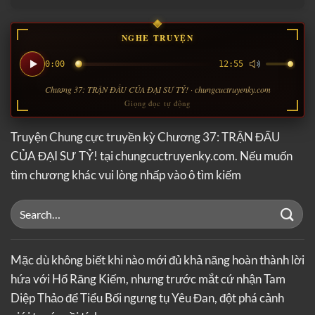
NGHE TRUYỆN
0:00
12:55
Chương 37: TRẬN ĐẤU CỦA ĐẠI SƯ TỶ! · chungcuctruyenky.com
Giọng đọc tự động
Truyện Chung cực truyền kỳ Chương 37: TRẬN ĐẤU
CỦA ĐẠI SƯ TỶ! tại chungcuctruyenky.com. Nếu muốn
tìm chương khác vui lòng nhấp vào ô tìm kiếm
Mặc dù không biết khi nào mới đủ khả năng hoàn thành lời
hứa với Hổ Răng Kiếm, nhưng trước mắt cứ nhận Tam
Diệp Thảo để Tiểu Bối ngưng tụ Yêu Đan, đột phá cảnh