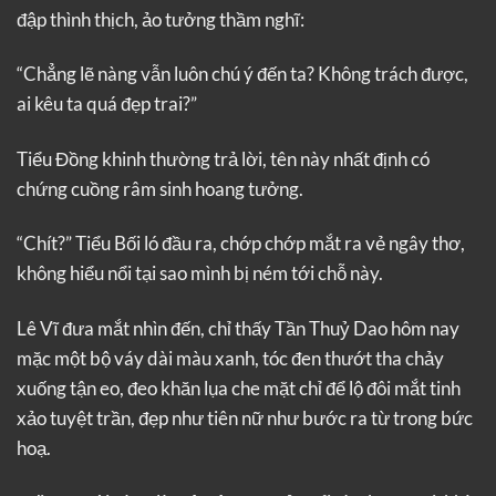
đập thình thịch, ảo tưởng thầm nghĩ:
“Chẳng lẽ nàng vẫn luôn chú ý đến ta? Không trách được,
ai kêu ta quá đẹp trai?”
Tiểu Đồng khinh thường trả lời, tên này nhất định có
chứng cuồng râm sinh hoang tưởng.
“Chít?” Tiểu Bối ló đầu ra, chớp chớp mắt ra vẻ ngây thơ,
không hiểu nổi tại sao mình bị ném tới chỗ này.
Lê Vĩ đưa mắt nhìn đến, chỉ thấy Tần Thuỷ Dao hôm nay
mặc một bộ váy dài màu xanh, tóc đen thướt tha chảy
xuống tận eo, đeo khăn lụa che mặt chỉ để lộ đôi mắt tinh
xảo tuyệt trần, đẹp như tiên nữ như bước ra từ trong bức
hoạ.