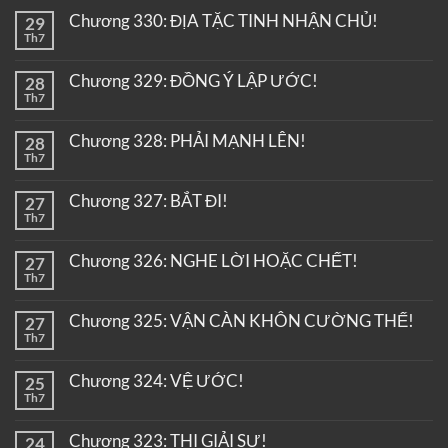
Chương 330: ĐỊA TẶC TINH NHẬN CHỦ!
29
Th7
Chương 329: ĐỒNG Ý LẬP ƯỚC!
28
Th7
Chương 328: PHẢI MẠNH LÊN!
28
Th7
Chương 327: BẮT ĐI!
27
Th7
Chương 326: NGHE LỜI HOẶC CHẾT!
27
Th7
Chương 325: VẬN CÀN KHÔN CƯỜNG THẾ!
27
Th7
Chương 324: VỆ ƯỚC!
25
Th7
Chương 323: THI GIẢI SƯ!
24