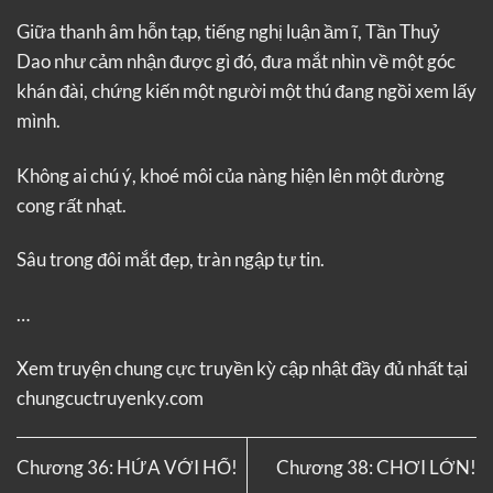
Giữa thanh âm hỗn tạp, tiếng nghị luận ầm ĩ, Tần Thuỷ
Dao như cảm nhận được gì đó, đưa mắt nhìn về một góc
khán đài, chứng kiến một người một thú đang ngồi xem lấy
mình.
Không ai chú ý, khoé môi của nàng hiện lên một đường
cong rất nhạt.
Sâu trong đôi mắt đẹp, tràn ngập tự tin.
…
Xem truyện
chung cực truyền kỳ
cập nhật đầy đủ nhất tại
chungcuctruyenky.com
Chương 36: HỨA VỚI HỔ!
Chương 38: CHƠI LỚN!