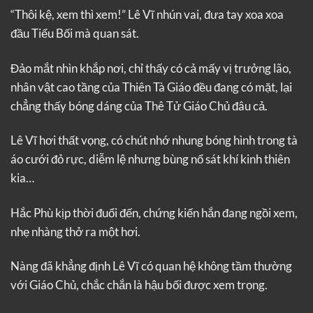
“Thôi kệ, xem thì xem!” Lê Vĩ nhún vai, đưa tay xoa xoa
đầu Tiểu Bối mà quan sát.
Đảo mắt nhìn khắp nơi, chỉ thấy có cả mấy vị trưởng lão,
nhân vật cao tầng của Thiên Tà Giáo đều đang có mặt, lại
chẳng thấy bóng dáng của Thê Tử Giáo Chủ đâu cả.
Lê Vĩ hơi thất vọng, có chút nhớ nhung bóng hình trong tà
áo cưới đỏ rực, diễm lệ nhưng bùng nổ sát khí kinh thiên
kia…
Hắc Phù kịp thời đuổi đến, chứng kiến hắn đang ngồi xem,
nhẹ nhàng thở ra một hơi.
Nàng đã khẳng định Lê Vĩ có quan hệ không tầm thường
với Giáo Chủ, chắc chắn là hậu bối được xem trọng.