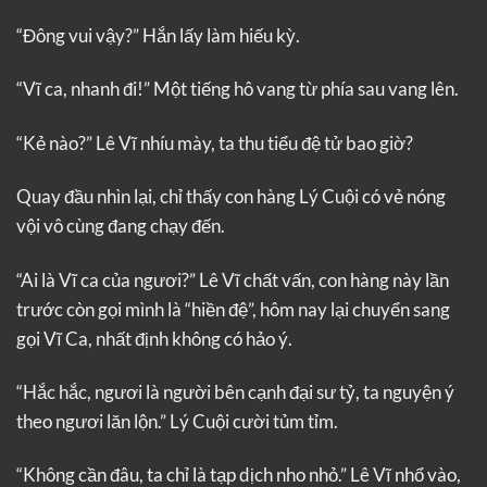
“Đông vui vậy?” Hắn lấy làm hiếu kỳ.
“Vĩ ca, nhanh đi!” Một tiếng hô vang từ phía sau vang lên.
“Kẻ nào?” Lê Vĩ nhíu mày, ta thu tiểu đệ tử bao giờ?
Quay đầu nhìn lại, chỉ thấy con hàng Lý Cuội có vẻ nóng
vội vô cùng đang chạy đến.
“Ai là Vĩ ca của ngươi?” Lê Vĩ chất vấn, con hàng này lần
trước còn gọi mình là “hiền đệ”, hôm nay lại chuyển sang
gọi Vĩ Ca, nhất định không có hảo ý.
“Hắc hắc, ngươi là người bên cạnh đại sư tỷ, ta nguyện ý
theo ngươi lăn lộn.” Lý Cuội cười tủm tỉm.
“Không cần đâu, ta chỉ là tạp dịch nho nhỏ.” Lê Vĩ nhổ vào,