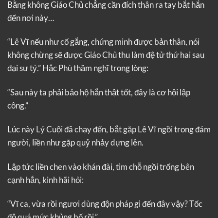
Bằng không Giáo Chủ chẳng cần đích thân ra tay bắt hắn
đến nơi này…
“Lê Vĩ nếu như cố gắng, chứng minh được bản thân, nói
không chừng sẽ được Giáo Chủ thu làm đệ tử thứ hai sau
đại sư tỷ.” Hắc Phù thầm nghĩ trong lòng:
“Sau này ta phải bảo hộ hắn thật tốt, đây là cơ hội lập
công.”
Lúc này Lý Cuội đã chạy đến, bắt gặp Lê Vĩ ngồi trong đám
người, liền như gặp quỷ nhảy dựng lên.
Lập tức liền chen vào khán đài, tìm chỗ ngồi trống bên
cạnh hắn, kinh hãi hỏi:
“Vĩ ca, vừa rồi ngươi dùng độn pháp gì đến đây vậy? Tốc
độ quá mức khủng bố rồi.”