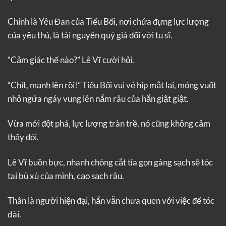
Chính là Yêu Đan của Tiểu Bối, nơi chứa đựng lực lượng
của yêu thú, là tài nguyên quý giá đối với tu sĩ.
“Cảm giác thế nào?” Lê Vĩ cười hỏi.
“Chít, mạnh lên rồi!” Tiểu Bối vui vẻ híp mắt lại, móng vuốt
nhỏ ngứa ngáy vung lên nắm râu của hắn giật giật.
Vừa mới đột phá, lực lượng tràn trề, nó cũng không cảm
thấy đói.
Lê Vĩ buồn bực, nhanh chóng cắt tỉa gọn gàng sạch sẽ tóc
tai bù xù của mình, cạo sạch râu.
Thân là người hiện đại, hắn vẫn chưa quen với việc để tóc
dài.