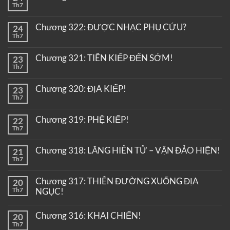
Th7
Chương 322: ĐƯỢC NHẠC PHỤ CỨU?
24
Th7
Chương 321: TIÊN KIẾP ĐẾN SỚM!
23
Th7
Chương 320: ĐỊA KIẾP!
23
Th7
Chương 319: PHỆ KIẾP!
22
Th7
Chương 318: LĂNG HIÊN TỬ – VẬN ĐẢO HIỆN!
21
Th7
Chương 317: THIÊN ĐƯỜNG XUỐNG ĐỊA
20
Th7
NGỤC!
Chương 316: KHAI CHIẾN!
20
Th7