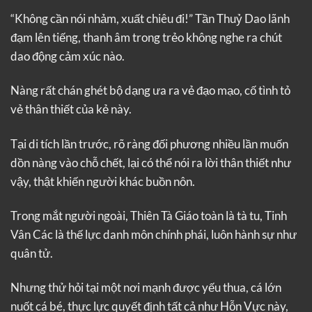
“Không cần nói nhảm, xuất chiêu đi!” Tần Thuỷ Dao lãnh
đạm lên tiếng, thanh âm trong trẻo không nghe ra chút
dao động cảm xúc nào.
Nàng rất chán ghét bộ dạng ưa ra vẻ đạo mạo, cố tình tỏ
vẻ thân thiết của kẻ này.
Tại di tích lần trước, rõ ràng đối phương nhiều lần muốn
dồn nàng vào chỗ chết, lại có thể nói ra lời thân thiết như
vậy, thật khiến người khác buồn nôn.
Trong mắt người ngoài, Thiên Tà Giáo toàn là tà tu, Tinh
Vân Các là thế lực danh môn chính phái, luôn hành sự như
quân tử.
Nhưng thử hỏi tại một nơi mạnh được yếu thua, cá lớn
nuốt cá bé, thực lực quyết định tất cả như Hỗn Vực này,