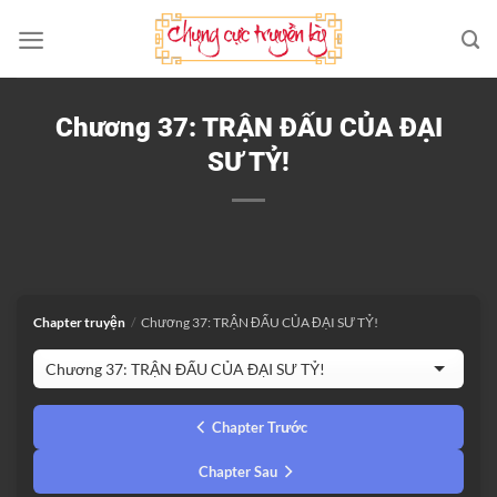
Bỏ
qua
nội
dung
Chương 37: TRẬN ĐẤU CỦA ĐẠI
SƯ TỶ!
Chapter truyện
/
Chương 37: TRẬN ĐẤU CỦA ĐẠI SƯ TỶ!
Chapter Trước
Chapter Sau