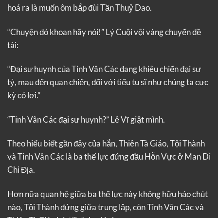
hoá ra là muốn ôm bắp đùi Tần Thuỷ Dao.
“Chuyện đó khoan hãy nói!” Lý Cuội vội vàng chuyển đề
tài:
“Đại sư huynh của Tinh Vân Các đang khiêu chiến đại sư
tỷ, mau đến quan chiến, đối với tiểu tu sĩ như chúng ta cực
kỳ có lợi.”
“Tinh Vân Các đại sư huynh?” Lê Vĩ giật mình.
Theo hiểu biết gần đây của hắn, Thiên Tà Giáo, Tội Thành
và Tinh Vân Các là ba thế lực đứng đầu Hỗn Vực ở Man Di
Chi Địa.
Hơn nữa quan hệ giữa ba thế lực này không hữu hảo chút
nào, Tội Thành đứng giữa trung lập, còn Tinh Vân Các và