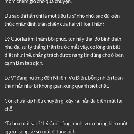
mồm chém gió cho qua chuyện.
Dù sao thì hắn chỉ là một tiểu tu sĩ nho nhỏ, sao đủ kiến
thức nhận định trận chiến của hai vị Hoá Thần?
Lý Cuội lại âm thầm bội phục, tên này thái độ bình thản
như đại sư tỷ thắng trận trước mắt vậy, có lòng tin bất
diệt như thế, chẳng trách được nàng tin dùng cho ở bên
cạnh làm tạp dịch.
Lê Vĩ đang hướng đến Nhiệm Vụ Điện, bỗng nhiên toàn
thân hắn như bị không gian xung quanh siết chặt.
Còn chưa kịp hiểu chuyện gì xảy ra, hắn đã biến mất tại
chỗ.
“Ta hoa mắt sao?” Lý Cuội rùng mình, vừa chứng kiến một
người sống sờ sờ mất đi tung tích.