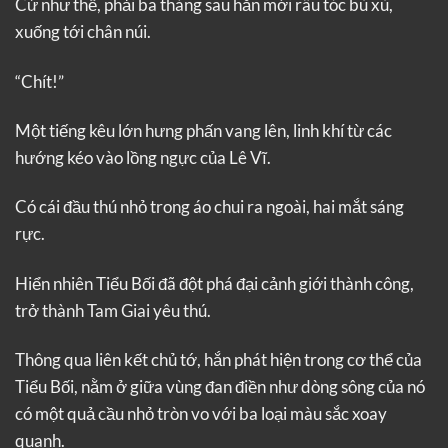
Cứ như thế, phải ba tháng sau hắn mới râu tóc bù xù,
xuống tới chân núi.
“Chít!”
Một tiếng kêu lớn hưng phấn vang lên, linh khí từ các
hướng kéo vào lồng ngực của Lê Vĩ.
Có cái đầu thú nhỏ trong áo chui ra ngoài, hai mắt sáng
rực.
Hiển nhiên Tiểu Bối đã đột phá đại cảnh giới thành công,
trở thành Tam Giai yêu thú.
Thông qua liên kết chủ tớ, hắn phát hiện trong cơ thể của
Tiểu Bối, nằm ở giữa vùng đan điền như dòng sông của nó
có một quả cầu nhỏ tròn vo với ba loại màu sắc xoay
quanh.