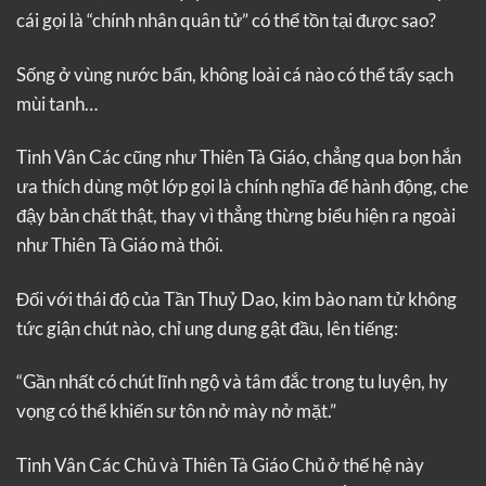
cái gọi là “chính nhân quân tử” có thể tồn tại được sao?
Sống ở vùng nước bẩn, không loài cá nào có thể tẩy sạch
mùi tanh…
Tinh Vân Các cũng như Thiên Tà Giáo, chẳng qua bọn hắn
ưa thích dùng một lớp gọi là chính nghĩa để hành động, che
đậy bản chất thật, thay vì thẳng thừng biểu hiện ra ngoài
như Thiên Tà Giáo mà thôi.
Đối với thái độ của Tần Thuỷ Dao, kim bào nam tử không
tức giận chút nào, chỉ ung dung gật đầu, lên tiếng:
“Gần nhất có chút lĩnh ngộ và tâm đắc trong tu luyện, hy
vọng có thể khiến sư tôn nở mày nở mặt.”
Tinh Vân Các Chủ và Thiên Tà Giáo Chủ ở thế hệ này