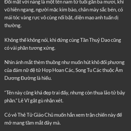
Đối mặt với nàng là một tên nam tử tuổi gần ba mươi, khí
vũ hiên ngang, người mặc kim bào, chân mày sắc bén, có
mái tóc vàng rực vô cùng nổi bật, diện mạo anh tuấn dị
thường.
Không thể không nói, khi đứng cùng Tần Thuỷ Dao cũng
có vài phần tương xứng.
Nhìn ánh mắt thèm thuồng như muốn hút khô đối phương
của đám nữ đệ tử Hợp Hoan Các, Song Tu Các thuộc Âm
Dương Đường là hiểu.
“Tên này cũng khá đẹp trai đấy, nhưng còn thua lão tử bảy
phần.” Lê Vĩ gật gù nhận xét.
Có vẻ Thê Tử Giáo Chủ muốn hắn xem trận chiến này để
mở mang tầm mắt đây mà.