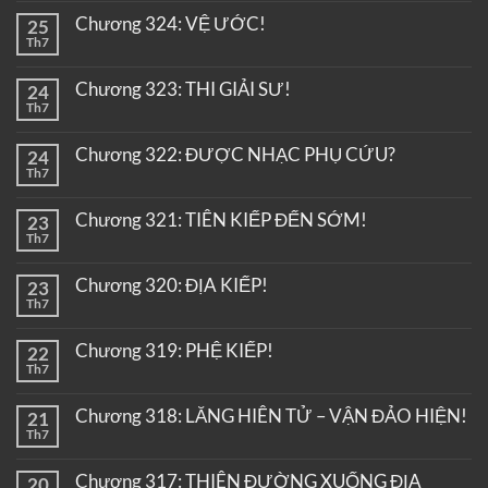
Chương 324: VỆ ƯỚC!
25
Th7
Chương 323: THI GIẢI SƯ!
24
Th7
Chương 322: ĐƯỢC NHẠC PHỤ CỨU?
24
Th7
Chương 321: TIÊN KIẾP ĐẾN SỚM!
23
Th7
Chương 320: ĐỊA KIẾP!
23
Th7
Chương 319: PHỆ KIẾP!
22
Th7
Chương 318: LĂNG HIÊN TỬ – VẬN ĐẢO HIỆN!
21
Th7
Chương 317: THIÊN ĐƯỜNG XUỐNG ĐỊA
20