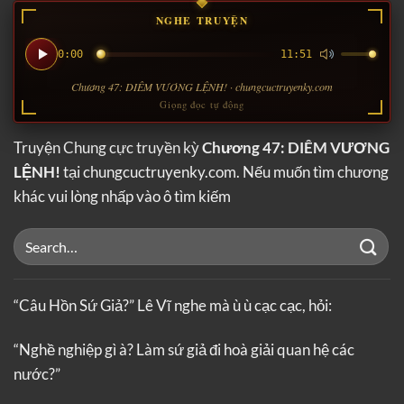
NGHE TRUYỆN
0:00
11:51
Chương 47: DIÊM VƯƠNG LỆNH! · chungcuctruyenky.com
Giọng đọc tự động
Truyện Chung cực truyền kỳ
Chương 47: DIÊM VƯƠNG
LỆNH!
tại chungcuctruyenky.com. Nếu muốn tìm chương
khác vui lòng nhấp vào ô tìm kiếm
“Câu Hồn Sứ Giả?” Lê Vĩ nghe mà ù ù cạc cạc, hỏi:
“Nghề nghiệp gì à? Làm sứ giả đi hoà giải quan hệ các
nước?”