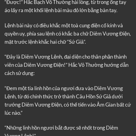
“Được!” Hắc Bạch Vô Thường hài lòng, từ trong ống tay
áo lấy ra một khối lệnh bài màu đỏ lớn bằng bàn tay.
Lệnh bài này có điêu khắc một toà cung điện cổ kính và
quyền uy, phía sau lệnh có khắc ba chữ Diêm Vương Điện,
mặt trước lệnh khắc hai chữ “Sứ Giả”.
“Đây là Diêm Vương Lệnh, đại diện cho thân phận thành
viên của Diêm Vương Điện!” Hắc Vô Thường hướng dẫn
cách sử dụng:
“Đem một tia linh hồn của ngươi đưa vào Diêm Vương
Lệnh, từ đó chính thức trở thành Câu Hồn Sứ Giả dưới
trướng Diêm Vương Điện, có thể tiến vào Âm Gian bất cứ
lúc nào.”
“Những linh hồn ngươi bắt được sẽ nhốt trong Diêm
Vương Lệnh!”