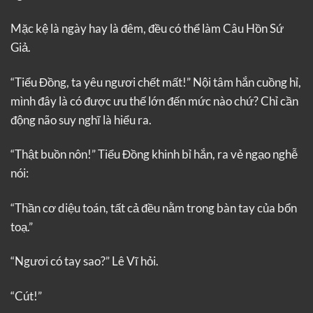
Mặc kệ là ngày hay là đêm, đều có thể làm Câu Hồn Sứ
Giả.
“Tiểu Đồng, ta yêu ngươi chết mất!” Nội tâm hắn cuồng hỉ,
mình đây là có được ưu thế lớn đến mức nào chứ? Chỉ cần
động não suy nghĩ là hiểu ra.
“Thật buồn nôn!” Tiểu Đồng khinh bỉ hắn, ra vẻ ngạo nghễ
nói:
“Thần cơ diệu toán, tất cả đều nằm trong bàn tay của bổn
toạ.”
“Ngươi có tay sao?” Lê Vĩ hỏi.
“Cút!”