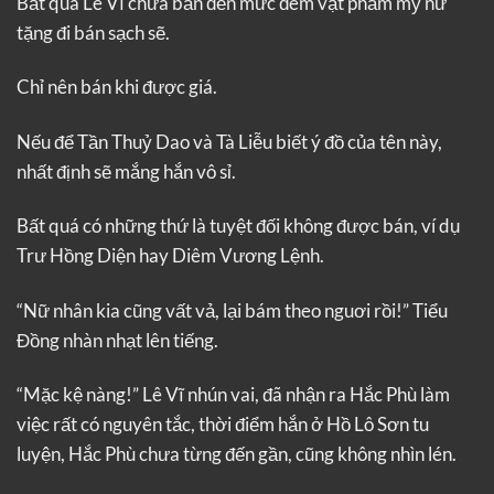
Bất quá Lê Vĩ chưa bần đến mức đem vật phẩm mỹ nữ
tặng đi bán sạch sẽ.
Chỉ nên bán khi được giá.
Nếu để Tần Thuỷ Dao và Tà Liễu biết ý đồ của tên này,
nhất định sẽ mắng hắn vô sỉ.
Bất quá có những thứ là tuyệt đối không được bán, ví dụ
Trư Hồng Diện hay Diêm Vương Lệnh.
“Nữ nhân kia cũng vất vả, lại bám theo nguơi rồi!” Tiểu
Đồng nhàn nhạt lên tiếng.
“Mặc kệ nàng!” Lê Vĩ nhún vai, đã nhận ra Hắc Phù làm
việc rất có nguyên tắc, thời điểm hắn ở Hồ Lô Sơn tu
luyện, Hắc Phù chưa từng đến gần, cũng không nhìn lén.