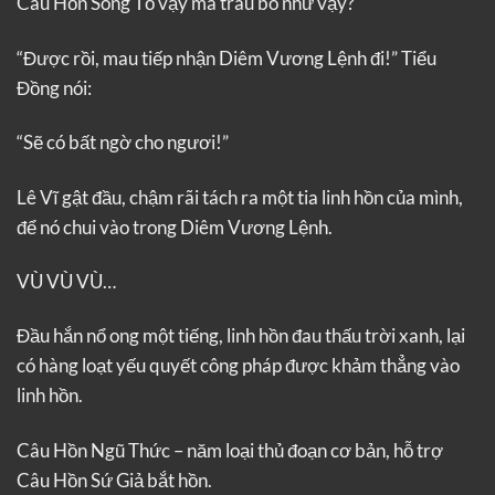
Câu Hồn Song Tổ vậy mà trâu bò như vậy?
“Được rồi, mau tiếp nhận Diêm Vương Lệnh đi!” Tiểu
Đồng nói:
“Sẽ có bất ngờ cho ngươi!”
Lê Vĩ gật đầu, chậm rãi tách ra một tia linh hồn của mình,
để nó chui vào trong Diêm Vương Lệnh.
VÙ VÙ VÙ…
Đầu hắn nổ ong một tiếng, linh hồn đau thấu trời xanh, lại
có hàng loạt yếu quyết công pháp được khảm thẳng vào
linh hồn.
Câu Hồn Ngũ Thức – năm loại thủ đoạn cơ bản, hỗ trợ
Câu Hồn Sứ Giả bắt hồn.