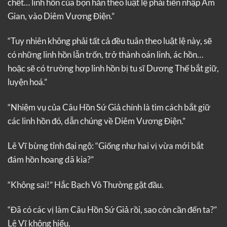
chết… linh hồn của bọn hắn theo luật lệ phải tiến nhập Âm
Gian, vào Diêm Vương Điện.”
“Tuy nhiên không phải tất cả đều tuân theo luật lệ này, sẽ
có những linh hồn lẫn trốn, trở thành oán linh, ác hồn…
hoặc sẽ có trường hợp linh hồn bị tu sĩ Dương Thế bắt giữ,
luyện hoá.”
“Nhiệm vụ của Câu Hồn Sứ Giả chính là tìm cách bắt giữ
các linh hồn đó, dẫn chúng về Diêm Vương Điện.”
Lê Vĩ bừng tỉnh đại ngộ: “Giống như hai vị vừa mới bắt
đám hồn hoang dã kia?”
“Không sai!” Hắc Bạch Vô Thường gật đầu.
“Đã có các vị làm Câu Hồn Sứ Giả rồi, sao còn cần đến ta?”
Lê Vĩ không hiểu.