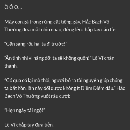
Ò Ó O…
Mấy con gà trong rừng cất tiếng gáy, Hắc Bạch Vô
Thường đưa mắt nhìn nhau, đứng lên chắp tay cáo từ:
“Gần sáng rồi, hai ta đi trước!”
“Ân tình nhị vị nâng đỡ, ta sẽ không quên!” Lê Vĩ chân
thành.
“Có qua có lại mà thôi, ngươi bỏ ra tài nguyên giúp chúng
ta bắt hồn, lần này đổi được không ít Diêm Điểm đâu.” Hắc
Bạch Vô Thường vuốt râu cười:
“Hẹn ngày tái ngộ!”
Lê Vĩ chắp tay đưa tiễn.