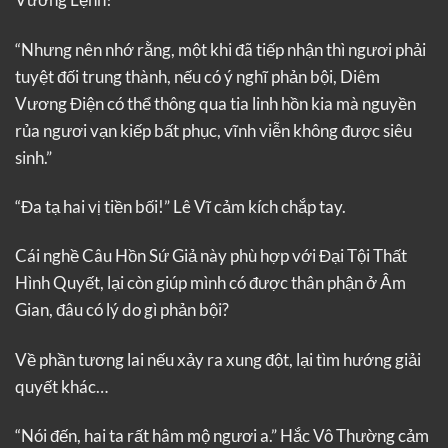
“Nhưng nên nhớ rằng, một khi đã tiếp nhận thì ngươi phải
tuyệt đối trung thành, nếu có ý nghĩ phản bội, Diêm
Vương Điện có thể thông qua tia linh hồn kia mà nguyền
rủa ngươi vạn kiếp bất phục, vĩnh viễn không được siêu
sinh.”
“Đa tạ hai vị tiền bối!” Lê Vĩ cảm kích chắp tay.
Cái nghề Câu Hồn Sứ Giả này phù hợp với Đại Tội Thất
Hình Quyết, lại còn giúp mình có được thân phận ở Âm
Gian, đâu có lý do gì phản bội?
Về phần tương lai nếu xảy ra xung đột, lại tìm hướng giải
quyết khác…
“Nói đến, hai ta rất hâm mộ ngươi a.” Hắc Vô Thường cảm