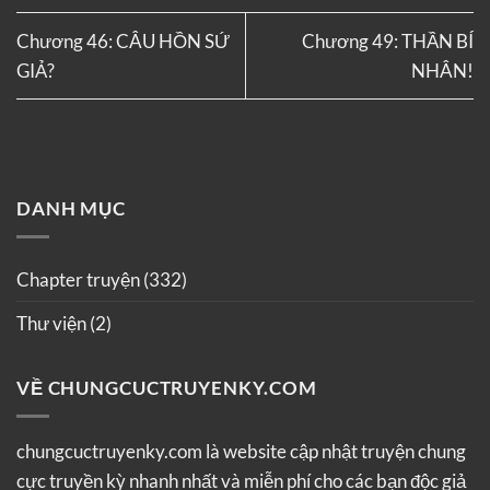
Chương 46: CÂU HỒN SỨ
Chương 49: THẦN BÍ
GIẢ?
NHÂN!
DANH MỤC
Chapter truyện
(332)
Thư viện
(2)
VỀ CHUNGCUCTRUYENKY.COM
chungcuctruyenky.com là website cập nhật truyện chung
cực truyền kỳ nhanh nhất và miễn phí cho các bạn độc giả