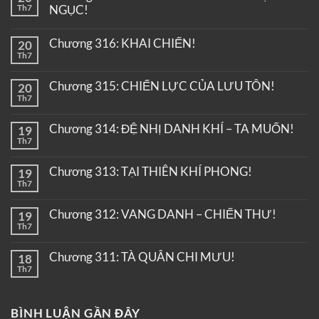
Th7
NGỤC!
Chương 316: KHAI CHIẾN!
20
Th7
Chương 315: CHIẾN LỰC CỦA LƯU TÔN!
20
Th7
Chương 314: ĐỆ NHỊ DANH KHÍ – TA MUỐN!
19
Th7
Chương 313: TẠI THIÊN KHÍ PHONG!
19
Th7
Chương 312: VANG DANH – CHIẾN THƯ!
19
Th7
Chương 311: TÀ QUÂN CHI MƯU!
18
Th7
BÌNH LUẬN GẦN ĐÂY