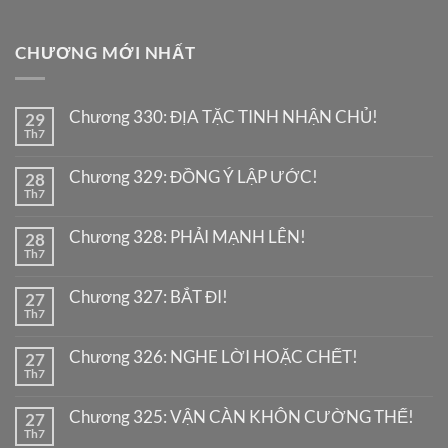
CHƯƠNG MỚI NHẤT
Chương 330: ĐỊA TẶC TINH NHẬN CHỦ!
29
Th7
Chương 329: ĐỒNG Ý LẬP ƯỚC!
28
Th7
Chương 328: PHẢI MẠNH LÊN!
28
Th7
Chương 327: BẮT ĐI!
27
Th7
Chương 326: NGHE LỜI HOẶC CHẾT!
27
Th7
Chương 325: VẬN CÀN KHÔN CƯỜNG THẾ!
27
Th7