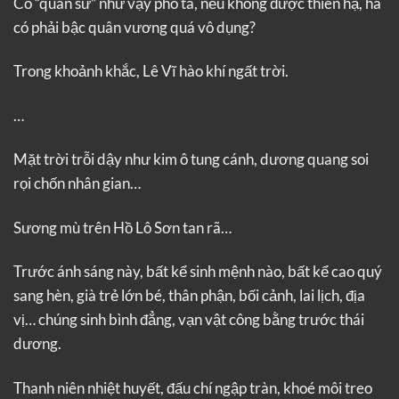
Có “quân sư” như vậy phò tá, nếu không được thiên hạ, há
có phải bậc quân vương quá vô dụng?
Trong khoảnh khắc, Lê Vĩ hào khí ngất trời.
…
Mặt trời trỗi dậy như kim ô tung cánh, dương quang soi
rọi chốn nhân gian…
Sương mù trên Hồ Lô Sơn tan rã…
Trước ánh sáng này, bất kể sinh mệnh nào, bất kể cao quý
sang hèn, già trẻ lớn bé, thân phận, bối cảnh, lai lịch, địa
vị… chúng sinh bình đẳng, vạn vật công bằng trước thái
dương.
Thanh niên nhiệt huyết, đấu chí ngập tràn, khoé môi treo