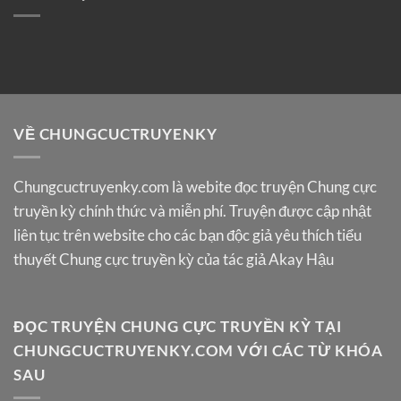
VỀ CHUNGCUCTRUYENKY
Chungcuctruyenky.com
là webite đọc truyện Chung cực
truyền kỳ chính thức và miễn phí. Truyện được cập nhật
liên tục trên website cho các bạn độc giả yêu thích tiểu
thuyết Chung cực truyền kỳ của tác giả Akay Hậu
ĐỌC TRUYỆN CHUNG CỰC TRUYỀN KỲ TẠI
CHUNGCUCTRUYENKY.COM VỚI CÁC TỪ KHÓA
SAU