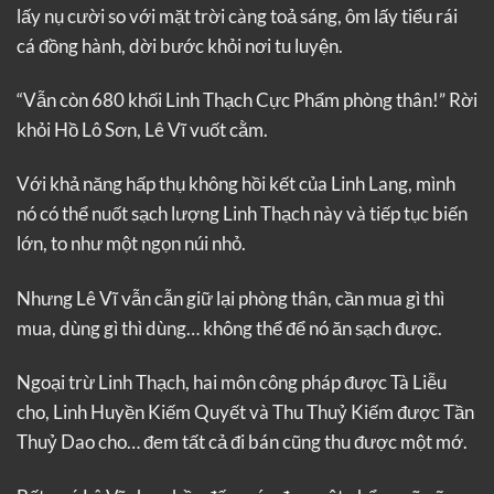
lấy nụ cười so với mặt trời càng toả sáng, ôm lấy tiểu rái
cá đồng hành, dời bước khỏi nơi tu luyện.
“Vẫn còn 680 khối Linh Thạch Cực Phẩm phòng thân!” Rời
khỏi Hồ Lô Sơn, Lê Vĩ vuốt cằm.
Với khả năng hấp thụ không hồi kết của Linh Lang, mình
nó có thể nuốt sạch lượng Linh Thạch này và tiếp tục biến
lớn, to như một ngọn núi nhỏ.
Nhưng Lê Vĩ vẫn cẫn giữ lại phòng thân, cần mua gì thì
mua, dùng gì thì dùng… không thể để nó ăn sạch được.
Ngoại trừ Linh Thạch, hai môn công pháp được Tà Liễu
cho, Linh Huyền Kiếm Quyết và Thu Thuỷ Kiếm được Tần
Thuỷ Dao cho… đem tất cả đi bán cũng thu được một mớ.