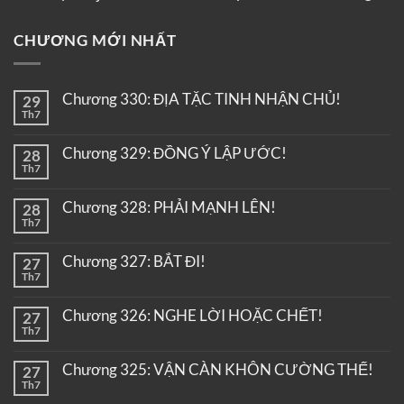
CHƯƠNG MỚI NHẤT
Chương 330: ĐỊA TẶC TINH NHẬN CHỦ!
29
Th7
Chương 329: ĐỒNG Ý LẬP ƯỚC!
28
Th7
Chương 328: PHẢI MẠNH LÊN!
28
Th7
Chương 327: BẮT ĐI!
27
Th7
Chương 326: NGHE LỜI HOẶC CHẾT!
27
Th7
Chương 325: VẬN CÀN KHÔN CƯỜNG THẾ!
27
Th7