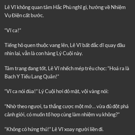
Lê Vĩ không quan tâm Hắc Phù nghĩ gì, hướng về Nhiệm
Vụ Điện cất bước.
“Vĩ ca!”
Tiếng hô quen thuộc vang lên, Lê Vĩ bất đắc dĩ quay đầu
nhìn lại, vẫn là con hàng Lý Cuội này.
Tâm trạng đang tốt, Lê Vĩ nhếch mép trêu chọc: “Hoá ra là
Bạch Y Tiểu Lang Quân!”
“Vĩ ca nói đùa!” Lý Cuội hơi đỏ mặt, vội vàng nói:
“Nhờ theo ngươi, ta thắng cược một mớ… vừa đủ đột phá
cảnh giới, có muốn tổ hợp cùng làm nhiệm vụ không?”
“Không có hứng thú!” Lê Vĩ xoay người liền đi.