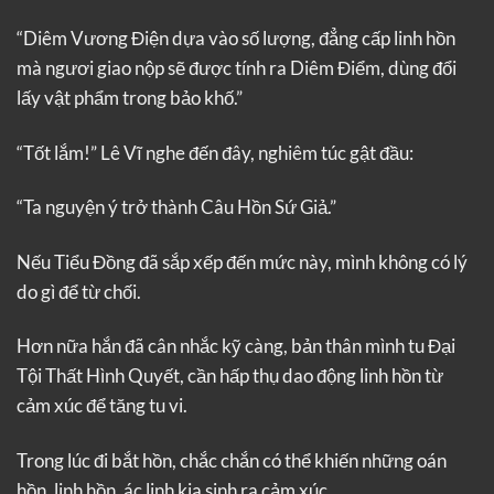
“Diêm Vương Điện dựa vào số lượng, đẳng cấp linh hồn
mà ngươi giao nộp sẽ được tính ra Diêm Điểm, dùng đổi
lấy vật phẩm trong bảo khố.”
“Tốt lắm!” Lê Vĩ nghe đến đây, nghiêm túc gật đầu:
“Ta nguyện ý trở thành Câu Hồn Sứ Giả.”
Nếu Tiểu Đồng đã sắp xếp đến mức này, mình không có lý
do gì để từ chối.
Hơn nữa hắn đã cân nhắc kỹ càng, bản thân mình tu Đại
Tội Thất Hình Quyết, cần hấp thụ dao động linh hồn từ
cảm xúc để tăng tu vi.
Trong lúc đi bắt hồn, chắc chắn có thể khiến những oán
hồn, linh hồn, ác linh kia sinh ra cảm xúc.