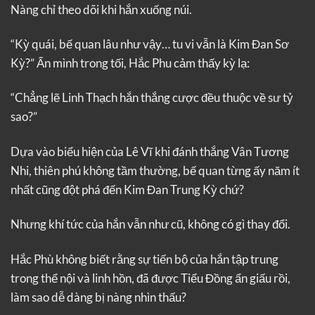
Nàng chỉ theo dõi khi hắn xuống núi.
“Kỳ quái, bế quan lâu như vậy… tu vi vẫn là Kim Đan Sơ
Kỳ?” Ẩn mình trong tối, Hắc Phu cảm thấy kỳ lạ:
“Chẳng lẽ Linh Thạch hắn thắng cược đều thuộc về sư tỷ
sao?”
Dựa vào biểu hiện của Lê Vĩ khi đánh thắng Vân Tương
Nhi, thiên phú không tầm thường, bế quan từng ấy năm ít
nhất cũng đột phá đến Kim Đan Trung Kỳ chứ?
Nhưng khí tức của hắn vẫn như cũ, không có gì thay đổi.
Hắc Phù không biết rằng sự tiến bộ của hắn tập trung
trong thể nội và linh hồn, đã được Tiểu Đồng ẩn giấu rồi,
làm sao dễ dàng bị nàng nhìn thấu?