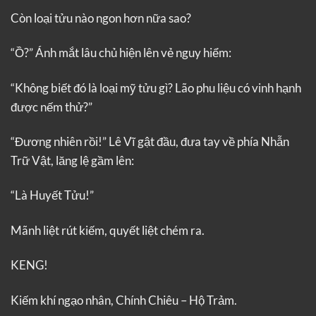
Còn loại tửu nào ngon hơn nữa sao?
“Ồ?” Ánh mắt lâu chủ hiện lên vẻ nguy hiểm:
“Không biết đó là loại mỹ tửu gì? Lão phu liệu có vinh hạnh
được nếm thử?”
“Đương nhiên rồi!” Lê Vĩ gật đầu, đưa tay về phía Nhẫn
Trữ Vật, lăng lệ gầm lên:
“Là Huyết Tửu!”
Mãnh liệt rút kiếm, quyết liệt chém ra.
KENG!
Kiếm khí ngạo nhân, Chính Chiêu – Hộ Trảm.