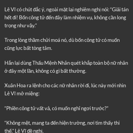
Lê Vĩ có chút đắc ý, ngoài mặt lại nghiêm nghị nói: “Giải tán
hết đi! Bổn công tử đến đây làm nhiệm vụ, không cần long
trọng như vậy.”
Trong lòng thầm chửi moá nó, dù bổn công tử có muốn
cũng lực bất tòng tâm.
Hắn lại dùng Thấu Mệnh Nhãn quét khắp toàn bộ nữ nhân
ở đây một lần, không có gì bất thường.
Xuân Hoa ra lệnh cho các nữ nhân rời đi, lúc này mới nhìn
Lê Vĩ mở miệng:
“Phiền công tử vất vả, có muốn nghỉ ngơi trước?”
“Không mệt, mang ta đến hiện trường, nơi tìm thấy thi
thể.” Lê Vĩ đề nghị.