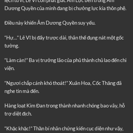
lệch tu vi, Lê Vĩ còn phát giác Âm Lực bên trong Âm
Dương Quyền của mình đang bị chưởng lực kia thôn phệ.
Điều này khiến Âm Dương Quyền suy yếu.
“Hự…” Lê Vĩ bị đẩy trược dài, thân thể đụng nát một gốc
tường.
“Làm càn!” Ba vị trưởng lão của phủ thành chủ lao đến chi
viện.
“Ngươi chắp cánh khó thoát!” Xuân Hoa, Cốc Thăng đã
nghe tin mà đến.
Hàng loạt Kim Đan trong thành nhanh chóng bao vây, hỗ
trợ diệt địch.
“Khặc khặc!” Thần bí nhân chứng kiến cục diện như vậy,