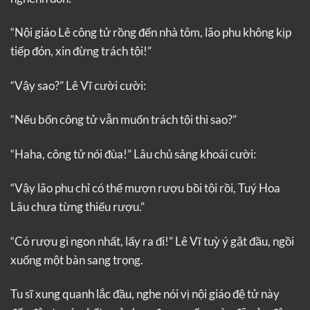
“Nội giáo Lê công tử rồng đến nhà tôm, lão phu không kịp
tiếp đón, xin đừng trách tội!”
“Vậy sao?” Lê Vĩ cười cười:
“Nếu bổn công tử vẫn muốn trách tội thì sao?”
“Haha, công tử nói đùa!” Lâu chủ sảng khoái cười:
“Vậy lão phu chỉ có thể mượn rượu bồi tội rồi, Tuý Hoa
Lâu chưa từng thiếu rượu.”
“Có rượu gì ngon nhất, lấy ra đi!” Lê Vĩ tuỳ ý gật đầu, ngồi
xuống một bàn sang trọng.
Tu sĩ xung quanh lắc đầu, nghe nói vị nội giáo đệ tử này