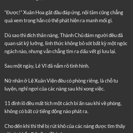
“Được!” Xuân Hoa gật đầu đáp ứng, nội tâm cũng chẳng
quá xem trọng hắn có thể phát hiện ra manh mối gì.
Dù sao thì đích thân nàng, Thành Chủ đám người đều đã
quan sát kỹ lưỡng, linh thức không bỏ sót bất kỳ một ngóc
ngách nào, nhưng vẫn chẳng tìm ra dấu vết gì lưu lại.
Sau một ngày, Lê Vĩ đã nắm rõ tình hình.
Nữ nhân ở Lệ Xuân Viện đều có phòng riêng, là chỗ tu
luyện, nghỉ ngơi của các nàng sau khi xong việc.
11 đỉnh lô đều mất tích một cách bí ẩn sau khi về phòng,
không có bất cứ tiếng động nào phát ra.
Cho đến khi thi thể bị rút khô của các nàng được tìm thấy