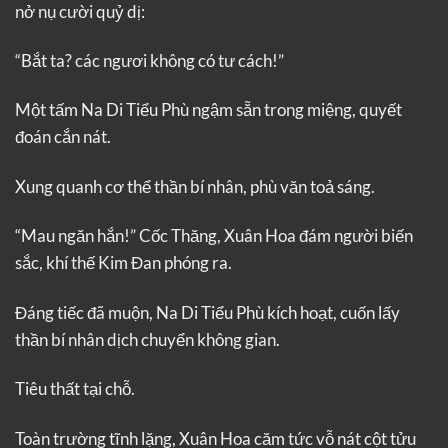
nở nụ cười quỷ dị:
“Bắt ta? các ngươi không có tư cách!”
Một tấm Na Di Tiểu Phù ngậm sẵn trong miệng, quyết
đoán cắn nát.
Xung quanh cơ thể thần bí nhân, phù văn toả sáng.
“Mau ngăn hắn!” Cốc Thăng, Xuân Hoa đám người biến
sắc, khí thế Kim Đan phóng ra.
Đáng tiếc đã muộn, Na Di Tiểu Phù kích hoạt, cuốn lấy
thần bí nhân dịch chuyển không gian.
Tiêu thất tại chỗ.
Toàn trường tĩnh lặng, Xuân Hoa căm tức vỗ nát cột tửu