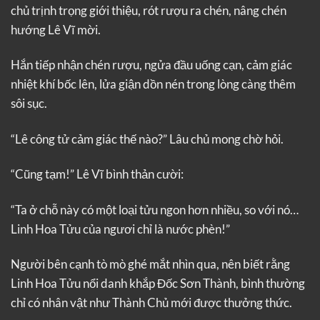
chủ trịnh trọng giới thiệu, rót rượu ra chén, nâng chén
hướng Lê Vĩ mời.
Hắn tiếp nhận chén rượu, ngửa đầu uống cạn, cảm giác
nhiệt khí bốc lên, lửa giận dồn nén trong lòng càng thêm
sôi sục.
“Lê công tử cảm giác thế nào?” Lâu chủ mong chờ hỏi.
“Cũng tạm!” Lê Vĩ bình thản cười:
“Ta ở chỗ này có một loại tửu ngon hơn nhiều, so với nó…
Linh Hoa Tửu của ngươi chỉ là nước phèn!”
Người bên cạnh tò mò ghé mắt nhìn qua, nên biết rằng
Linh Hoa Tửu nổi danh khắp Đốc Sơn Thành, bình thường
chỉ có nhân vật như Thành Chủ mới được thưởng thức.