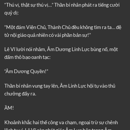
“Thú vị, thật sự thú vị…” Thần bí nhân phát ra tiếng cười
quỷ dị:
“Một đám Viện Chủ, Thành Chủ đều không tìm ra ta… đệ
tử nội giáo quả nhiên có vài phần bản sự!”
Lê Vĩ lười nói nhảm, Âm Dương Linh Lực bùng nổ, một
đấm thô bạo oanh tạc:
“Âm Dương Quyền!”
Thần bí nhân vung tay lên, Âm Linh Lực hội tụ vào thủ
chưởng đẩy ra.
ẦM!
Khoảnh khắc hai thế công va chạm, ngoại trừ sự chênh