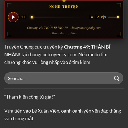
NGHE TRUYỆN
0:00
14:12
Chương 49: THẦN BÍ NHÂN! · chungcuctruyenky.com
Giọng đọc tự động
Truyện Chung cực truyền kỳ
Chương 49: THẦN BÍ
NHÂN!
tại chungcuctruyenky.com. Nếu muốn tìm
chương khác vui lòng nhấp vào ô tìm kiếm
“Tham kiến công tử gia!”
Vừa tiến vào Lệ Xuân Viện, oanh oanh yến yến đập thẳng
vào trong mắt.