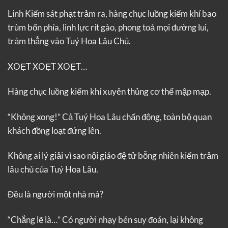
Linh Kiếm sát phạt trảm ra, hàng chục luồng kiếm khí bao
trùm bốn phía, linh lực rít gào, phong toả mọi đường lui,
trảm thẳng vào Tuý Hoa Lâu Chủ.
XOẸT XOẸT XOẸT…
Hàng chục luồng kiếm khí xuyên thủng cơ thể mập mạp.
“Không xong!” Cả Tuý Hoa Lâu chấn động, toàn bộ quan
khách đồng loạt đứng lên.
Không ai lý giải vì sao nội giáo đệ tử bỗng nhiên kiếm trảm
lâu chủ của Tuý Hoa Lâu.
Đều là người một nhà mà?
“Chẳng lẽ là…” Có người nhạy bén suy đoán, lại không