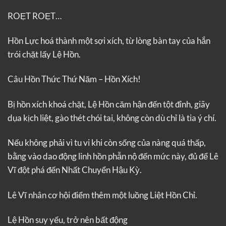
ROẸT ROẸT…
Hồn Lực hoá thành một sợi xích, từ lòng bàn tay của hắn
trói chặt lấy Lệ Hồn.
Câu Hồn Thức Thứ Năm – Hồn Xích!
Bị hồn xích khoá chặt, Lệ Hồn căm hận đến tột đỉnh, giãy
dụa kịch liệt, gào thét chói tai, không còn dù chỉ là tia ý chí.
Nếu không phải vì tu vi khi còn sống của nàng quá thấp,
bằng vào dao động linh hồn phẫn nộ đến mức này, đủ để Lê
Vĩ đột phá đến Nhất Chuyển Hậu Kỳ.
Lê Vĩ nhân cơ hội điểm thêm một luồng Liệt Hồn Chỉ.
Lệ Hồn suy yếu, trở nên bất động