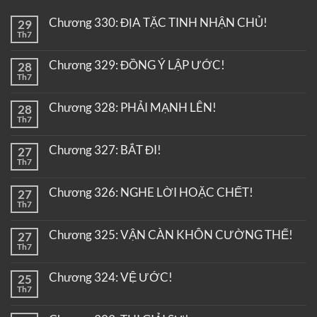
Chương 330: ĐỊA TẶC TINH NHẬN CHỦ!
29
Th7
Chương 329: ĐỒNG Ý LẬP ƯỚC!
28
Th7
Chương 328: PHẢI MẠNH LÊN!
28
Th7
Chương 327: BẮT ĐI!
27
Th7
Chương 326: NGHE LỜI HOẶC CHẾT!
27
Th7
Chương 325: VẬN CÀN KHÔN CƯỜNG THẾ!
27
Th7
Chương 324: VỆ ƯỚC!
25
Th7