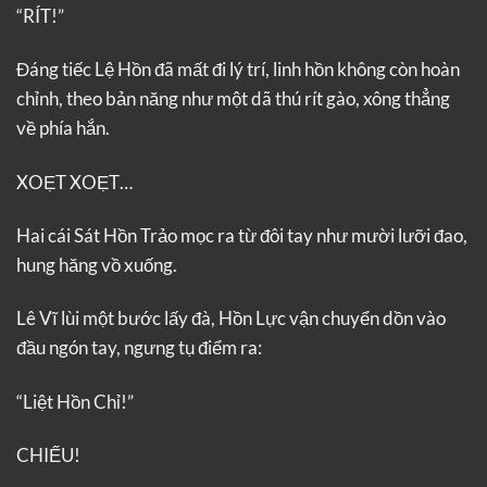
“RÍT!”
Đáng tiếc Lệ Hồn đã mất đi lý trí, linh hồn không còn hoàn
chỉnh, theo bản năng như một dã thú rít gào, xông thẳng
về phía hắn.
XOẸT XOẸT…
Hai cái Sát Hồn Trảo mọc ra từ đôi tay như mười lưỡi đao,
hung hăng vồ xuống.
Lê Vĩ lùi một bước lấy đà, Hồn Lực vận chuyển dồn vào
đầu ngón tay, ngưng tụ điểm ra:
“Liệt Hồn Chỉ!”
CHIẾU!