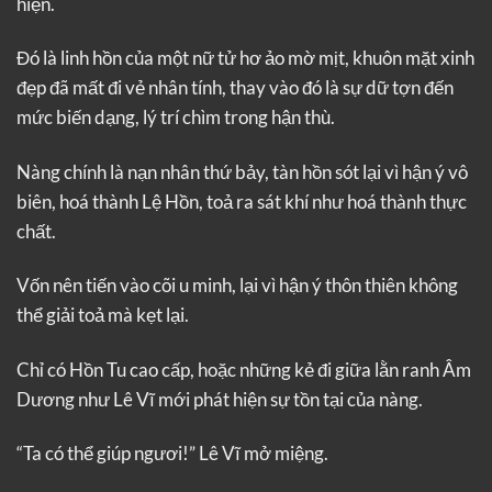
hiện.
Đó là linh hồn của một nữ tử hơ ảo mờ mịt, khuôn mặt xinh
đẹp đã mất đi vẻ nhân tính, thay vào đó là sự dữ tợn đến
mức biến dạng, lý trí chìm trong hận thù.
Nàng chính là nạn nhân thứ bảy, tàn hồn sót lại vì hận ý vô
biên, hoá thành Lệ Hồn, toả ra sát khí như hoá thành thực
chất.
Vốn nên tiến vào cõi u minh, lại vì hận ý thôn thiên không
thể giải toả mà kẹt lại.
Chỉ có Hồn Tu cao cấp, hoặc những kẻ đi giữa lằn ranh Âm
Dương như Lê Vĩ mới phát hiện sự tồn tại của nàng.
“Ta có thể giúp ngươi!” Lê Vĩ mở miệng.