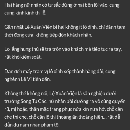
Hai hàng nữ nhân có tư sắc đứng ở hai bên lối vào, cung
cung kính kính thi lễ.
Gần nhất Lệ Xuân Viện bị hại không ít lô đỉnh, chỉ đành tạm
thời đóng cửa, không tiếp đón khách nhân.
Lo lắng hung thủ sẽ trà trộn vào khách mà tiếp tục ra tay,
rất khó kiểm soát.
Dẫn đến mấy trăm vị lô đỉnh xếp thành hàng dài, cung
nghênh Lê Vĩ tiến đến.
Không thể không nói, Lệ Xuân Viện là sản nghiệp dưới
trướng Song Tu Các, nữ nhân bồi dưỡng ra vô cùng quyến
rũ, mị hoặc, thân mặc trang phục nửa kín nửa hở, chỗ cần
che thì che, chỗ cần lộ thì thoáng ẩn thoáng hiện… rất dễ
dẫn dụ nam nhân phạm tội.