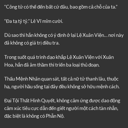
“Công tử có thể đến bất cứ đâu, bao gồm cả chỗ của ta.”
“Đa tạ tỷ tỷ.” Lê Vĩ mỉm cười.
Dù sao thì hắn không có ý định ở lại Lệ Xuân Viện… nơi này
đã không có giá trị điều tra.
Trong suốt quá trình dạo khắp Lệ Xuân Viện với Xuân
Hoa, hắn đã âm thầm thi triển ba loại thủ đoạn.
Thấu Mệnh Nhãn quan sát, tất cả nữ tử thanh lâu, thuộc
hạ, người hầu sống tại đây đều không sở hữu mệnh cách.
Đại Tội Thất Hình Quyết, không cảm ứng được dao động
cảm xúc tiêu cực dẫn đến giết người một cách tàn nhẫn,
đặc biệt là không có Phẫn Nộ.