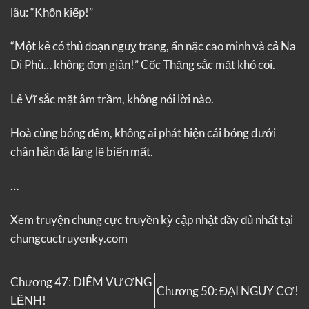
lâu: “Khốn kiếp!”
“Một kẻ có thủ đoạn nguỵ trang, ẩn nặc cao minh và cả Na
Di Phù… không đơn giản!” Cốc Thăng sắc mặt khó coi.
Lê Vĩ sắc mặt âm trầm, không nói lời nào.
Hoà cùng bóng đêm, không ai phát hiện cái bóng dưới
chân hắn đã lặng lẽ biến mất.
…
Xem truyện
chung cực truyền kỳ
cập nhật đầy đủ nhất tại
chungcuctruyenky.com
Chương 47: DIÊM VƯƠNG
Chương 50: ĐẠI NGUY CƠ!
LỆNH!