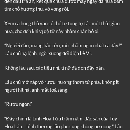
đến đâu tra án, kết quả chưa được mấy ngày đã nửa đêm
tìm chỗ hưởng thụ, vô vọng rồi.
Xem ra hung thủ vẫn có thể tự tung tự tác một thời gian
nữa, cho đến khi vị đệ tử này nhàm chán bỏ đi.
“Người đâu, mang hảo tửu, mồi nhắm ngon nhất ra đây!”
Lâu chủ hạ lệnh, ngồi xuống đối diện Lê Vĩ.
Không lâu sau, các tiểu nhị, tì nữ đã dọn đầy bàn.
Lâu chủ mở nắp vò rượu, hương thơm tứ phía, không ít
người hít hà, ánh mắt toả sáng:
“Rượu ngon.”
“Đây chính là Linh Hoa Tửu trăm năm, đặc sản của Tuý
Hoa Lâu… bình thường lão phu cũng không nỡ uống.” Lâu