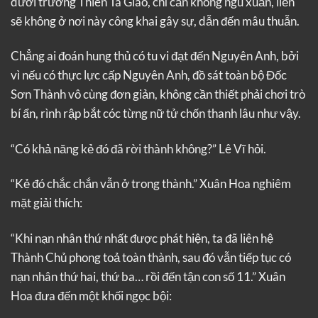
dưới trướng Thiên Tà Giáo, chỉ cần không ngu xuẩn, liền
sẽ không ở nơi này công khai gây sự, dẫn đến mâu thuẫn.
Chẳng ai đoán hung thủ có tu vi đạt đến Nguyên Anh, bởi
vì nếu có thực lực cấp Nguyên Anh, đồ sát toàn bộ Đốc
Sơn Thành vô cùng đơn giản, không cần thiết phải chơi trò
bí ẩn, rình rập bắt cóc từng nữ tử chốn thanh lâu như vậy.
“Có khả năng kẻ đó đã rời thành không?” Lê Vĩ hỏi.
“Kẻ đó chắc chắn vẫn ở trong thành.” Xuân Hoa nghiêm
mặt giải thích:
“Khi nạn nhân thứ nhất được phát hiện, ta đã liên hệ
Thành Chủ phong toả toàn thành, sau đó vẫn tiếp tục có
nạn nhân thứ hai, thứ ba… rồi đến tận con số 11.” Xuân
Hoa đưa đến một khối ngọc bội: