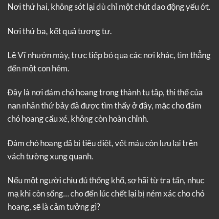
Nơi thứ hai, không sót lại dù chỉ một chút dao động yếu ớt.
Nơi thứ ba, kết quả tương tự.
Lê Vĩ nhướn mày, trực tiếp bỏ qua các nơi khác, tìm thẳng
đến một con hẻm.
Đây là nơi đám chó hoang trong thành tụ tập, thi thể của
nạn nhân thứ bảy đã được tìm thấy ở đây, mặc cho đám
chó hoang cấu xé, không còn hoàn chỉnh.
Đám chó hoang đã bị tiêu diệt, vết máu còn lưu lại trên
vách tường xung quanh.
Nếu một người chịu đủ thống khổ, sợ hãi từ tra tấn, nhục
mạ khi còn sống… cho đến lúc chết lại bị ném xác cho chó
hoang, sẽ là cảm tưởng gì?