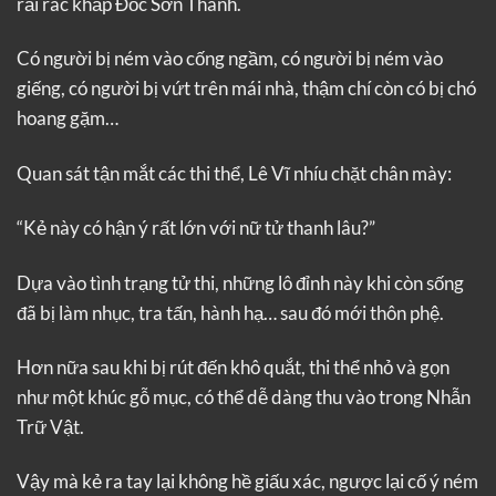
rải rác khắp Đốc Sơn Thành.
Có người bị ném vào cống ngầm, có người bị ném vào
giếng, có người bị vứt trên mái nhà, thậm chí còn có bị chó
hoang gặm…
Quan sát tận mắt các thi thể, Lê Vĩ nhíu chặt chân mày:
“Kẻ này có hận ý rất lớn với nữ tử thanh lâu?”
Dựa vào tình trạng tử thi, những lô đỉnh này khi còn sống
đã bị làm nhục, tra tấn, hành hạ… sau đó mới thôn phệ.
Hơn nữa sau khi bị rút đến khô quắt, thi thể nhỏ và gọn
như một khúc gỗ mục, có thể dễ dàng thu vào trong Nhẫn
Trữ Vật.
Vậy mà kẻ ra tay lại không hề giấu xác, ngược lại cố ý ném