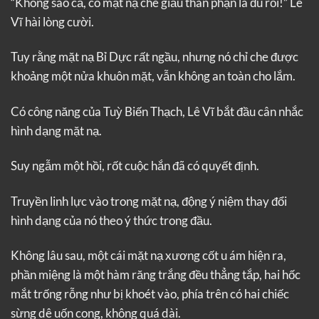
“Không sao cả, có mặt nạ che giấu thân phận là đủ rồi!” Lê
Vĩ hài lòng cười.
Tuy rằng mặt nạ Bỉ Dực rất ngầu, nhưng nó chỉ che được
khoảng một nửa khuôn mặt, vẫn không an toàn cho lắm.
Có công năng của Tuỳ Biến Thạch, Lê Vĩ bắt đầu cân nhắc
hình dạng mặt nạ.
Suy ngẫm một hồi, rốt cuộc hắn đã có quyết định.
Truyền linh lực vào trong mặt nạ, động ý niệm thay đổi
hình dạng của nó theo ý thức trong đầu.
Không lâu sau, một cái mặt nạ xương cốt u ám hiện ra,
phần miệng là một hàm răng trắng đều thẳng tắp, hai hốc
mắt trống rỗng như bị khoét vào, phía trên có hai chiếc
sừng dê uốn cong, không quá dài.