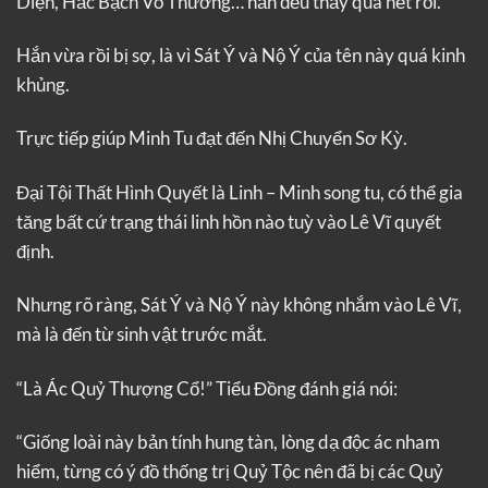
Diện, Hắc Bạch Vô Thường… hắn đều thấy qua hết rồi.
Hắn vừa rồi bị sợ, là vì Sát Ý và Nộ Ý của tên này quá kinh
khủng.
Trực tiếp giúp Minh Tu đạt đến Nhị Chuyển Sơ Kỳ.
Đại Tội Thất Hình Quyết là Linh – Minh song tu, có thể gia
tăng bất cứ trạng thái linh hồn nào tuỳ vào Lê Vĩ quyết
định.
Nhưng rõ ràng, Sát Ý và Nộ Ý này không nhắm vào Lê Vĩ,
mà là đến từ sinh vật trước mắt.
“Là Ác Quỷ Thượng Cổ!” Tiểu Đồng đánh giá nói:
“Giống loài này bản tính hung tàn, lòng dạ độc ác nham
hiểm, từng có ý đồ thống trị Quỷ Tộc nên đã bị các Quỷ