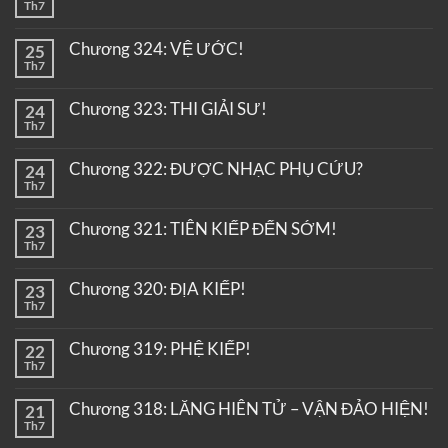
Th7
Chương 324: VỆ ƯỚC!
25
Th7
Chương 323: THI GIẢI SƯ!
24
Th7
Chương 322: ĐƯỢC NHẠC PHỤ CỨU?
24
Th7
Chương 321: TIÊN KIẾP ĐẾN SỚM!
23
Th7
Chương 320: ĐỊA KIẾP!
23
Th7
Chương 319: PHỆ KIẾP!
22
Th7
Chương 318: LĂNG HIÊN TỬ – VẬN ĐẢO HIỆN!
21
Th7