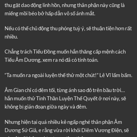
thu gặt dao động linh hồn, nhưng thân phận này cũng là
miếng mồi béo bở hấp dẫn vô số ánh mắt.
Nếu có thể chủ động thu phóng tuỳ ý, sẽ thuận tiện hơn rất
nhiều.
Chẳng trách Tiểu Đồng muốn hắn thăng cấp mệnh cách
Tiểu Âm Dương, xem ra nó đã có tính toán.
“Ta muốn ra ngoài luyện thể thử một chút!” Lê Vĩ lẩm bẩm.
Âm Gian chỉ có đêm tối, từng ánh sao đỏ trên bầu trời…
hắn muốn thử Tinh Thần Luyện Thể Quyết ở nơi này, sẽ
không bị gián đoạn giữa ngày và đêm.
Nhưng hiện tại quá nhiều kẻ ngấp nghé thân phận Âm
Dương Sứ Giả, e rằng vừa rời khỏi Diêm Vương Điện, sẽ