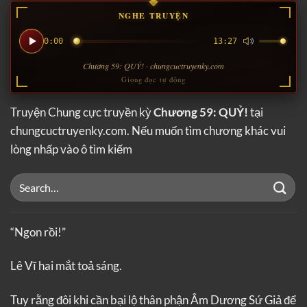
NGHE TRUYỆN
0:00
13:27
Chương 59: QUỶ! · chungcuctruyenky.com
Giọng đọc tự động
Truyện Chung cực truyền kỳ
Chương 59: QUỶ!
tại
chungcuctruyenky.com. Nếu muốn tìm chương khác vui
lòng nhấp vào ô tìm kiếm
“Ngon rồi!”
Lê Vĩ hai mắt toả sáng.
Tuy rằng đôi khi cần bại lộ thân phận Âm Dương Sứ Giả để