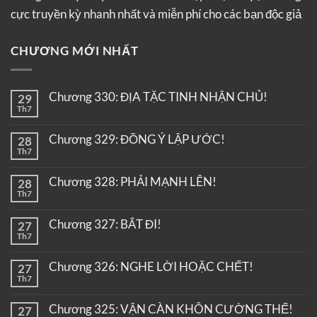
cực truyền kỳ nhanh nhất và miễn phí cho các bạn độc giả
CHƯƠNG MỚI NHẤT
Chương 330: ĐỊA TẶC TINH NHẬN CHỦ!
29
Th7
Chương 329: ĐỒNG Ý LẬP ƯỚC!
28
Th7
Chương 328: PHẢI MẠNH LÊN!
28
Th7
Chương 327: BẮT ĐI!
27
Th7
Chương 326: NGHE LỜI HOẶC CHẾT!
27
Th7
Chương 325: VẬN CÀN KHÔN CƯỜNG THẾ!
27