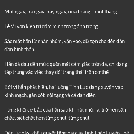
Một ngày, ba ngày, bảy ngày, nửa tháng… một tháng…
Lê Vĩ vẫn kiên trì đắm mình trong ánh trăng.
Sắc mặt hắn từ nhăn nhúm, vặn vẹo, dữ tợn cho đến dần
dần bình thản.
Hắn đã đau đến mức quên mất cảm giác trên da, chỉ đang
tập trung vào việc thay đổi trạng thái trên cơ thể.
Bởi vì hắn phát hiện, hai luồng Tinh Lực đang xuyên vào
kinh mạch, gân cốt, nội tạng và cả đan điền.
Từng khối cơ bắp của hắn sau khi nát nhừ, lại trở nên săn
chắc, siết chặt hơn từng chút, từng chút.
Đến lúc này, khẩu quyết tầng hai của Tinh Thần Luyện Thể