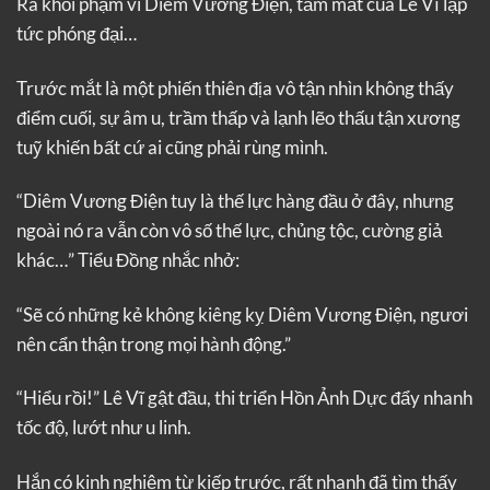
Ra khỏi phạm vi Diêm Vương Điện, tầm mắt của Lê Vĩ lập
tức phóng đại…
Trước mắt là một phiến thiên địa vô tận nhìn không thấy
điểm cuối, sự âm u, trầm thấp và lạnh lẽo thấu tận xương
tuỹ khiến bất cứ ai cũng phải rùng mình.
“Diêm Vương Điện tuy là thế lực hàng đầu ở đây, nhưng
ngoài nó ra vẫn còn vô số thế lực, chủng tộc, cường giả
khác…” Tiểu Đồng nhắc nhở:
“Sẽ có những kẻ không kiêng kỵ Diêm Vương Điện, ngươi
nên cẩn thận trong mọi hành động.”
“Hiểu rồi!” Lê Vĩ gật đầu, thi triển Hồn Ảnh Dực đẩy nhanh
tốc độ, lướt như u linh.
Hắn có kinh nghiệm từ kiếp trước, rất nhanh đã tìm thấy