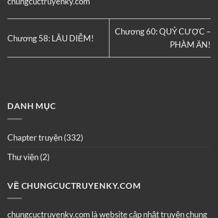
chungcuctruyenky.com
Chương 60: QUỶ CƯỢC –
Chương 58: LÂU DIỄM!
PHÀM ĂN!
DANH MỤC
Chapter truyện
(332)
Thư viện
(2)
VỀ CHUNGCUCTRUYENKY.COM
chungcuctruyenky.com là website cập nhật truyện chung