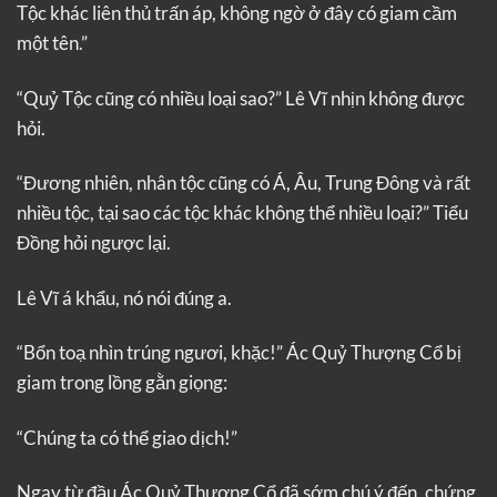
Tộc khác liên thủ trấn áp, không ngờ ở đây có giam cầm
một tên.”
“Quỷ Tộc cũng có nhiều loại sao?” Lê Vĩ nhịn không được
hỏi.
“Đương nhiên, nhân tộc cũng có Á, Âu, Trung Đông và rất
nhiều tộc, tại sao các tộc khác không thể nhiều loại?” Tiểu
Đồng hỏi ngược lại.
Lê Vĩ á khẩu, nó nói đúng a.
“Bổn toạ nhìn trúng ngươi, khặc!” Ác Quỷ Thượng Cổ bị
giam trong lồng gằn giọng:
“Chúng ta có thể giao dịch!”
Ngay từ đầu Ác Quỷ Thượng Cổ đã sớm chú ý đến, chứng