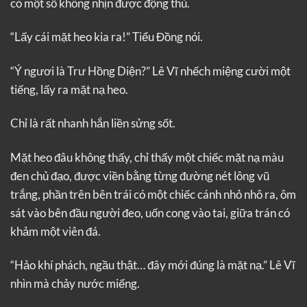
có một số không nhịn được động thủ.
“Lấy cái mặt heo kia ra!” Tiểu Đồng nói.
“Ý ngươi là Trư Hồng Diện?” Lê Vĩ nhếch miệng cười một
tiếng, lấy ra mặt nạ heo.
Chỉ là rất nhanh hắn liền sửng sốt.
Mặt heo đâu không thấy, chỉ thấy một chiếc mặt nạ màu
đen chủ đạo, được viền bằng từng đường nét lông vũ
trắng, phần trên bên trái có một chiếc cánh nhỏ nhô ra, ôm
sát vào bên đầu người đeo, uốn cong vào tai, giữa trán có
khảm một viên đá.
“Hảo khí phách, ngầu thật… đây mới đúng là mặt nạ.” Lê Vĩ
nhìn mà chảy nước miếng.