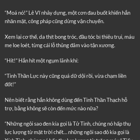
“Moá nó!” Lê Vĩ nhảy dựng, một cơn đau buốt khiến hắn
nhăn mặt, công pháp cũng dừng vận chuyển.
Xem lại cơ thể, da thịt bong tróc, đầu tóc bị thiêu trụi, máu
me loe loét, từng cái lỗ thủng đâm vào tận xương.
“Hít!” Hắn hít một ngụm lãnh khí:
“Tinh Thần Lực này cũng quá dữ dội rồi, vừa chạm liền
đốt!”
Nên biết rằng hắn không dùng đến Tinh Thần Thạch hỗ
trợ, bằng không sẽ còn đến mức nào nữa?
“Những ngôi sao đen kia gọi là Tử Tinh, chúng nó hấp thụ
lực lượng từ mặt trời chết… những ngôi sao đỏ kia gọi là