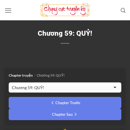
Bỏ
qua
nội
dung
Chương 59: QUỶ!
Chapter truyện
/
Chương 59: QUỶ!
Chapter Trước
Chapter Sau