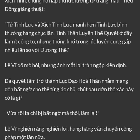
Xích Tinh, chúng nó hấp thụ lực lượng từ trăng máu.” Tiểu
Đồng giảng thuật:
“Tử Tinh Lực và Xích Tinh Lực mạnh hơn Tinh Lực bình
thường hàng chục lần, Tinh Thần Luyện Thể Quyết ở đây
làm ít công to, nhưng thống khổ trong lúc luyện cũng gấp
nhiều lần so với Dương Thế.”
Lê Vĩ đổ mồ hôi, nhưng ánh mắt lại tràn ngập kiên định.
Đã quyết tâm trở thành Lục Đạo Hoá Thần nhằm mang
đến bất ngờ cho thê tử giáo chủ, chút đau đớn thể xác này
có là gì?
“Vừa rồi ta chỉ bị bất ngờ mà thôi, làm lại!”
Lê Vĩ nghiến răng nghiến lợi, hung hăng vận chuyển công
pháp một lần nữa.