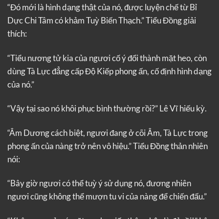
“Đó mới là hình dạng thật của nó, được luyện chế từ Bỉ
Dực Chi Tâm có khảm Tuỳ Biến Thạch.” Tiểu Đồng giải
thích:
“Tiểu nương tử kia của ngươi cố ý đổi thành mặt heo, còn
dùng Tà Lực đẳng cấp Độ Kiếp phong ấn, cố định hình dạng
của nó.”
“Vậy tại sao nó khôi phục bình thường rồi?” Lê Vĩ hiếu kỳ.
“Âm Dương cách biệt, ngươi đang ở cõi Âm, Tà Lực trong
phong ấn của nàng trở nên vô hiệu.” Tiểu Đồng thản nhiên
nói:
“Bây giờ ngươi có thể tuỳ ý sử dụng nó, đương nhiên
ngươi cũng không thể mượn tu vi của nàng để chiến đấu.”