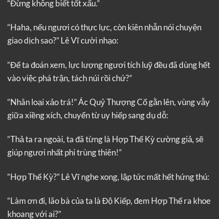
“Đừng không biết tốt xấu.”
“Haha, nếu ngươi có thực lực, còn kiên nhẫn nói chuyện
giao dịch sao?” Lê Vĩ cười nhạo:
“Để ta đoán xem, lực lượng ngươi tích luỹ đều đã dùng hết
vào việc phá trận, tách núi rồi chứ?”
“Nhân loại xảo trá!” Ác Quỷ Thượng Cổ gằn lên, vùng vẫy
giữa xiềng xích, chuyển từ uy hiếp sang dụ dỗ:
“Thả ta ra ngoài, ta đã từng là Hợp Thể Kỳ cường giả, sẽ
giúp ngươi nhất phi trùng thiên!”
“Hợp Thể Kỳ?” Lê Vĩ nghe xong, lập tức mất hết hứng thú:
“Làm ơn đi, lão bà của ta là Độ Kiếp, đem Hợp Thể ra khoe
khoang với ai?”