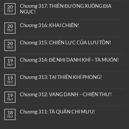
Chương 317: THIÊN ĐƯỜNG XUỐNG ĐỊA
20
Th7
NGỤC!
Chương 316: KHAI CHIẾN!
20
Th7
Chương 315: CHIẾN LỰC CỦA LƯU TÔN!
20
Th7
Chương 314: ĐỆ NHỊ DANH KHÍ – TA MUỐN!
19
Th7
Chương 313: TẠI THIÊN KHÍ PHONG!
19
Th7
Chương 312: VANG DANH – CHIẾN THƯ!
19
Th7
Chương 311: TÀ QUÂN CHI MƯU!
18
Th7