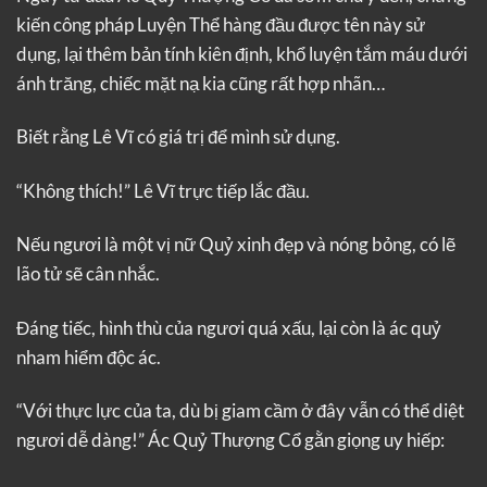
kiến công pháp Luyện Thể hàng đầu được tên này sử
dụng, lại thêm bản tính kiên định, khổ luyện tắm máu dưới
ánh trăng, chiếc mặt nạ kia cũng rất hợp nhãn…
Biết rằng Lê Vĩ có giá trị để mình sử dụng.
“Không thích!” Lê Vĩ trực tiếp lắc đầu.
Nếu ngươi là một vị nữ Quỷ xinh đẹp và nóng bỏng, có lẽ
lão tử sẽ cân nhắc.
Đáng tiếc, hình thù của ngươi quá xấu, lại còn là ác quỷ
nham hiểm độc ác.
“Với thực lực của ta, dù bị giam cầm ở đây vẫn có thể diệt
ngươi dễ dàng!” Ác Quỷ Thượng Cổ gằn giọng uy hiếp: