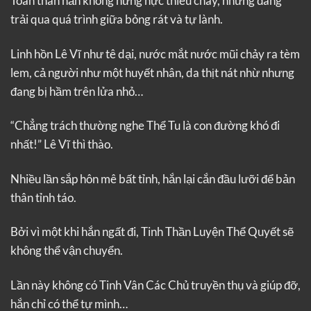
Toàn thân hắn không hừng hực thiêu cháy, nhưng đang
trải qua quá trình giữa bỏng rát và tự lành.
Linh hồn Lê Vĩ như tê dại, nước mắt nước mũi chảy ra tèm
lem, cả người như một huyết nhân, da thịt nát nhừ nhưng
đang bị hầm trên lửa nhỏ…
“Chẳng trách thường nghe Thể Tu là con đường khó đi
nhất!” Lê Vĩ thì thào.
Nhiều lần sắp hôn mê bất tỉnh, hắn lại cắn đầu lưỡi để bản
thân tỉnh táo.
Bởi vì một khi hắn ngất đi, Tinh Thần Luyện Thể Quyết sẽ
không thể vận chuyển.
Lần này không có Tinh Vân Các Chủ truyền thụ và giúp đỡ,
hắn chỉ có thể tự mình…