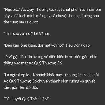
“Ngươi…” Ác Quỷ Thượng Cổ suýt chút phun ra, nhân loại
này vì đả kích mình mà ngay cả chuyện hoang đường như
thế cũng bịa ra được.
“Tính sao với nó?” Lê Vĩ hỏi.
“Đến gần lồng giam, đối mặt với nó!” Tiểu Đồng đáp.
Lê Vĩ gật đầu, tin tưởng vô điều kiện bước đến gần, nhìn
thẳng vào mặt Ác Quỷ Thượng Cổ.
“Là ngươi ép ta!” Khoảnh khắc này, sự hung ác trong mắt
Ác Quỷ Thượng Cổ chuyển thành điên cuồng và quyết
tâm, gầm lên dữ dội:
“Tử Huyết Quỷ Thệ – Lập!”