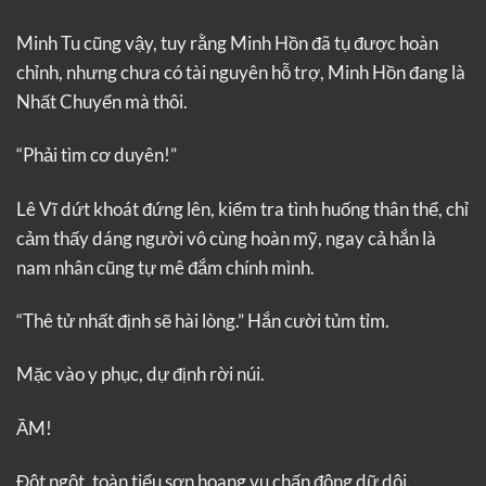
Minh Tu cũng vậy, tuy rằng Minh Hồn đã tụ được hoàn
chỉnh, nhưng chưa có tài nguyên hỗ trợ, Minh Hồn đang là
Nhất Chuyển mà thôi.
“Phải tìm cơ duyên!”
Lê Vĩ dứt khoát đứng lên, kiểm tra tình huống thân thể, chỉ
cảm thấy dáng người vô cùng hoàn mỹ, ngay cả hắn là
nam nhân cũng tự mê đắm chính mình.
“Thê tử nhất định sẽ hài lòng.” Hắn cười tủm tỉm.
Mặc vào y phục, dự định rời núi.
ẦM!
Đột ngột, toàn tiểu sơn hoang vu chấn động dữ dội.