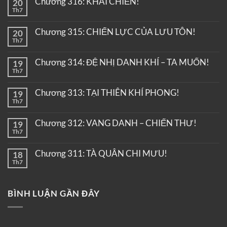
Chương 316: KHAI CHIẾN!
20
Th7
Chương 315: CHIẾN LỰC CỦA LƯU TÔN!
20
Th7
Chương 314: ĐỆ NHỊ DANH KHÍ – TA MUỐN!
19
Th7
Chương 313: TẠI THIÊN KHÍ PHONG!
19
Th7
Chương 312: VANG DANH – CHIẾN THƯ!
19
Th7
Chương 311: TÀ QUÂN CHI MƯU!
18
Th7
BÌNH LUẬN GẦN ĐÂY