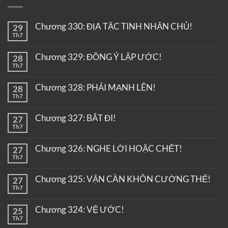
Chương 330: ĐỊA TẶC TINH NHẬN CHỦ!
29
Th7
Chương 329: ĐỒNG Ý LẬP ƯỚC!
28
Th7
Chương 328: PHẢI MẠNH LÊN!
28
Th7
Chương 327: BẮT ĐI!
27
Th7
Chương 326: NGHE LỜI HOẶC CHẾT!
27
Th7
Chương 325: VẬN CÀN KHÔN CƯỜNG THẾ!
27
Th7
Chương 324: VỆ ƯỚC!
25
Th7