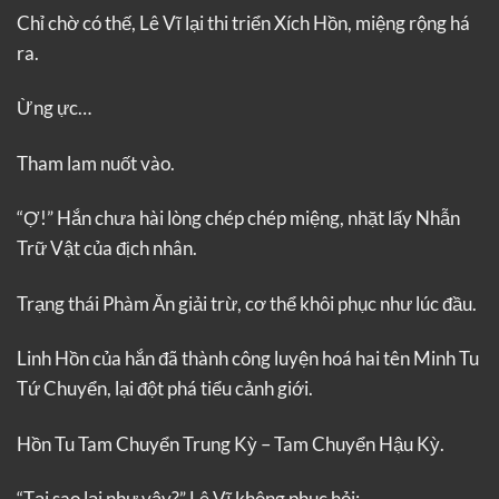
Chỉ chờ có thế, Lê Vĩ lại thi triển Xích Hồn, miệng rộng há
ra.
Ừng ực…
Tham lam nuốt vào.
“Ợ!” Hắn chưa hài lòng chép chép miệng, nhặt lấy Nhẫn
Trữ Vật của địch nhân.
Trạng thái Phàm Ăn giải trừ, cơ thể khôi phục như lúc đầu.
Linh Hồn của hắn đã thành công luyện hoá hai tên Minh Tu
Tứ Chuyển, lại đột phá tiểu cảnh giới.
Hồn Tu Tam Chuyển Trung Kỳ – Tam Chuyển Hậu Kỳ.
“Tại sao lại như vậy?” Lê Vĩ không phục hỏi: