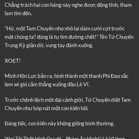
Chẳng trách hai con hàng này nghe được động tĩnh, tham
lam tìm đến.
“Hừ, một Tam Chuyển nho nhỏ lại dám cười cợt trước
mặt chúng ta? đúng là tự tìm đường chết!” Tên Tứ Chuyển
Trung Kỳ giận dữ, vung tay đánh xuống.
XOẸT!
Minh Hồn Lực bắn ra, hình thành một thanh Phi Đao sắc
lẹm xé gió cắm thẳng xuống đầu Lê Vĩ.
Trước chênh lệch một đại cảnh giới, Tứ Chuyển diệt Tam
Chuyển như bóp nát một con kiến hôi.
Đáng tiếc, con kiến này không giống bình thường.
“Đại Tội Thất Hình Quyết – Phàm Ăn Hình!” Lê Vĩ lòng