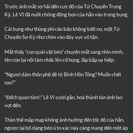
Trước ánh mắt sợ hãi đến cực độ của Tứ Chuyển Trung
Kỳ, Lê Vĩ đã nuốt chửng đồng bọn của hắn vào trong bụng.
Cái bụng như thùng phi căn bản không biết no, một Tứ
Chuyển Sơ Kỳ như chìm vào đáy vực vô tận.
Mắt thấy “con quái vật béo” chuyển mắt sang nhìn mình,
tên còn lại nội tâm nhấc lên cổ họng, lắp bắp uy hiếp:
“Ngươi dám thôn phệ đệ tử Binh Hồn Tông? Muốn chết
sao?”
“Đếch quan tâm!” Lê Vĩ cười gằn, hoá thành tàn ảnh lao
vọt đến.
Thân thể mập mạp không ảnh hưởng đến tốc độ của hắn,
ngược lại bộ dạng béo ú to xác này càng mang đến một áp