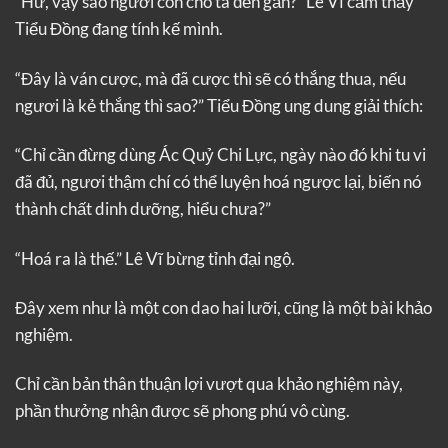
“Hừ, vậy sao ngươi còn cho ta đến gần?” Lê Vĩ cảm thấy
Tiểu Đồng đang tính kế mình.
“Đây là ván cược, mà đã cược thì sẽ có thắng thua, nếu
ngươi là kẻ thắng thì sao?” Tiểu Đồng ung dung giải thích:
“Chỉ cần đừng dùng Ác Quỷ Chi Lực, ngày nào đó khi tu vi
đã đủ, ngươi thậm chí có thể luyện hoá ngược lại, biến nó
thành chất dinh dưỡng, hiểu chưa?”
“Hoá ra là thế.” Lê Vĩ bừng tỉnh đại ngộ.
Đây xem như là một con dao hai lưỡi, cũng là một bài khảo
nghiệm.
Chỉ cần bản thân thuận lợi vượt qua khảo nghiệm này,
phần thưởng nhận được sẽ phong phú vô cùng.