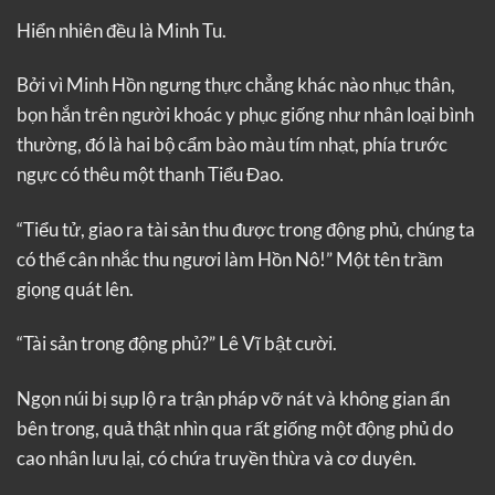
Hiển nhiên đều là Minh Tu.
Bởi vì Minh Hồn ngưng thực chẳng khác nào nhục thân,
bọn hắn trên người khoác y phục giống như nhân loại bình
thường, đó là hai bộ cẩm bào màu tím nhạt, phía trước
ngực có thêu một thanh Tiểu Đao.
“Tiểu tử, giao ra tài sản thu được trong động phủ, chúng ta
có thể cân nhắc thu ngươi làm Hồn Nô!” Một tên trầm
giọng quát lên.
“Tài sản trong động phủ?” Lê Vĩ bật cười.
Ngọn núi bị sụp lộ ra trận pháp vỡ nát và không gian ẩn
bên trong, quả thật nhìn qua rất giống một động phủ do
cao nhân lưu lại, có chứa truyền thừa và cơ duyên.