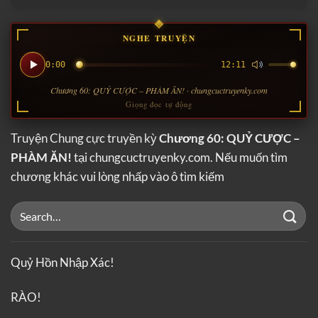
NGHE TRUYỆN
0:00
12:11
Chương 60: QUỶ CƯỢC – PHÀM ĂN! · chungcuctruyenky.com
Giọng đọc tự động
Truyện Chung cực truyền kỳ
Chương 60: QUỶ CƯỢC –
PHÀM ĂN!
tại chungcuctruyenky.com. Nếu muốn tìm
chương khác vui lòng nhấp vào ô tìm kiếm
Quỷ Hồn Nhập Xác!
RÀO!