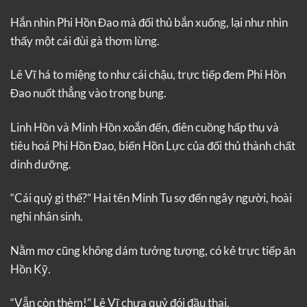
Hắn nhìn Phi Hồn Đao mà đối thủ bắn xuống, lại như nhìn
thấy một cái đùi gà thơm lừng.
Lê Vĩ há to miệng to như cái chậu, trực tiếp đem Phi Hồn
Đao nuốt thẳng vào trong bụng.
Linh Hồn và Minh Hồn xoắn đến, điên cuồng hấp thụ và
tiêu hoá Phi Hồn Đao, biến Hồn Lực của đối thủ thành chất
dinh dưỡng.
“Cái quỷ gì thế?” Hai tên Minh Tu sợ đến ngây người, hoài
nghi nhân sinh.
Nằm mơ cũng không dám tưởng tượng, có kẻ trực tiếp ăn
Hồn Kỹ.
“Vẫn còn thèm!” Lê Vĩ chưa quỷ đói đầu thai.