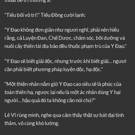
“Tiểu bối vô tri!” Tiểu Đồng cười lạnh:
“Y Đạo không đơn giản như ngươi nghĩ, phải nên hiểu
rằng, cả Luyện Đan, Chế Dược, chăm sóc, bồi dưỡng và
nuôi cấy thiên tài địa bảo đều thuộc phạm trù của Y Đạo.”
“Y Đạo sẽ biết giải độc, nhưng trước khi biết giải… ngươi
cần phải biết phương pháp luyện độc, hạ độc.”
“Một thiện nhân nắm giữ Y Đạo cao siêu sẽ là phúc của
toàn thiên hạ, ngược lại nếu là một ác nhân dùng Y hại
người… hậu quả đó ta không cần nói chứ?”
Lê Vĩ rùng mình, nghe qua cảm thấy thật sự bát đại tinh
thâm, vô cùng khó lường.