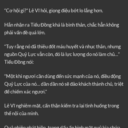
“Cơ hội gì?” Lê Vĩ hỏi, giọng điệu bớt lo lắng hơn.
Hắn nhận ra Tiểu Đồng khá là bình thản, chắc hẳn không
phải vấn đề quá lớn.
“Tuy rằng nó đã thiêu đốt máu huyết và nhục thân, nhưng
nguồn Quỷ Lực vẫn còn, đó là lực lượng do nó làm chủ…”
Tiểu Đồng nói:
“Một khi ngươi cần dùng đến sức mạnh của nó, điều động
Quỷ Lực của nó… dần dần nó sẽ đảo khách thành chủ, triệt
để chiếm xác ngươi.”
Lê Vĩ nghiêm mặt, cẩn thận kiểm tra lại tình huống trong
thể nội của mình.
Quả nhiên phát hiện, trong dấu ấn hình mặt quỷ kia chứa