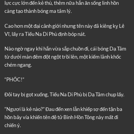
lực cực lớn đến kẻ thù, thêm nữa hắn ăn sống linh hồn
càng tạo thành bóng ma tâm lý.
Cao hơn một đại cảnh giới nhưng tên này đã kiêng kỵ Lê
Vĩ, lấy ra Tiểu Na Di Phù định bóp nát.
Nào ngờ ngay khi hắn vừa sắp chuồn đi, cái bóng Dạ Tâm
từ dưới màn đêm đột ngột trồi lên, một kiếm lãnh khốc
chém ngang.
“PHỐC!”
Đôi tay bị gọt xuống, Tiểu Na Di Phù bị Dạ Tâm chụp lấy.
“Ngươi là kẻ nào?” Đau đến xen lẫn khiếp sợ đến tận ba
hồn bảy vía khiến tên đệ tử Binh Hồn Tông này mất đi
chiến ý.