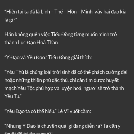
“Hiện tại ta đã là Linh – Thể – Hồn – Minh, vậy hai đạo kia
là gì?”
Hắn không quên việc Tiểu Đồng từng muốn mình trở
thành Lục Đạo Hoá Thần.
“Y Đạo và Yêu Đạo.” Tiểu Đồng giải thích:
“Yêu Thú là chủng loài trời sinh đã có thể phách cường đại
hoặc những thiên phú đặc thù, chỉ cần tìm được huyết
mạch Yêu Tộc phù hợp và luyện hoá, ngươi sẽ trở thành
Yêu Tu.”
“Yêu Đạo ta có thể hiểu.” Lê Vĩ vuốt cằm:
“Nhưng Y Đạo là chuyện quái gì đang diễn ra? Ta cần y
thuật để trị thương à?”