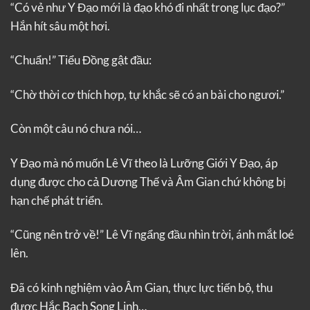
“Có vẻ như Y Đạo mới là đạo khó đi nhất trong lục đạo?”
Hắn hít sâu một hơi.
“Chuẩn!” Tiểu Đồng gật đầu:
“Chờ thời cơ thích hợp, tự khắc sẽ có an bài cho ngươi.”
Còn một câu nó chưa nói…
Y Đạo mà nó muốn Lê Vĩ theo là Lưỡng Giới Y Đạo, áp
dụng được cho cả Dương Thế và Âm Gian chứ không bị
hạn chế phát triển.
“Cũng nên trở về!” Lê Vĩ ngẩng đầu nhìn trời, ánh mắt loé
lên.
Đã có kinh nghiệm vào Âm Gian, thực lực tiến bộ, thu
được Hắc Bạch Song Linh…