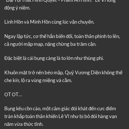
động ý niệm.
Linh Hồn và Minh Hồn cùng lúc vận chuyển.
Ngay lập tức, cơ thể hắn biến đổi, toàn thân phình to lên,
cả người mập mạp, nặng chừng ba trăm cận.
Đặc biệt là cái bụng càng là to lớn như thùng phi.
Khuôn mặt trở nên béo mập, Quỷ Vương Diện không thể
che kín, lộ ra vùng miệng và cằm.
ỌT ỌT…
Bụng kêu cồn cào, một cảm giác đói khát đến cực điểm
tràn khắp toàn thân khiến Lê Vĩ như bị bỏ đói hàng vạn
năm vừa thức tỉnh.