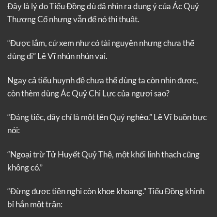
Đây là lý do Tiểu Đồng dù đã nhìn ra dụng ý của Ác Quỷ
Thượng Cổ nhưng vẫn để nó thi thuật.
“Được lắm, cứ xem như có tài nguyên nhưng chưa thể
dùng đi” Lê Vĩ nhún nhún vai.
Ngay cả tiểu huynh đệ chưa thể dùng ta còn nhịn được,
còn thèm dùng Ác Quỷ Chi Lực của ngươi sao?
“Đáng tiếc, đây chỉ là một tên Quỷ nghèo.” Lê Vĩ buồn bực
nói:
“Ngoại trừ Tử Huyết Quỷ Thệ, một khối linh thạch cũng
không có.”
“Đừng được tiện nghi còn khoe khoang.” Tiểu Đồng khinh
bỉ hắn một trận: