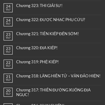
Chương 323: THI GIẢI SƯ!
24
Th7
Chương 322: ĐƯỢC NHẠC PHỤ CỨU?
24
Th7
Chương 321: TIÊN KIẾP ĐẾN SỚM!
23
Th7
Chương 320: ĐỊA KIẾP!
23
Th7
Chương 319: PHỆ KIẾP!
22
Th7
Chương 318: LĂNG HIÊN TỬ – VẬN ĐẢO HIỆN!
21
Th7
Chương 317: THIÊN ĐƯỜNG XUỐNG ĐỊA
20
Th7
NGỤC!