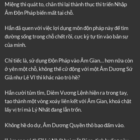
Miệng thì quát to, chân thì lại thành thục thi triển Nhập
Âm Độn Pháp biến mất tại chỗ.
Hắn đã quen với việc lợi dụng môn độn pháp này để tìm
đường sống trong chỗ chết rồi, cực kỳ tự tin vào bản sự
của mình.
Chỉ tiếc là, sử dụng Độn Pháp vào Âm Gian… hơn nữa còn
ở yên một chỗ, không thể cử động với một Âm Dương Sứ
Giả như Lê Vĩ thì khác nào trò hề?
Hắn cười tủm tỉm, Diêm Vương Lệnh hiện ra trong tay,
tạo thành một vòng xoáy liên kết với Âm Gian, khoá chặt
lấy vị trí mà Lý Nhất đang lẫn trốn.
Không hề do dự, Âm Dương Quyền thô bạo đấm vào.