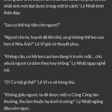
nhất sinh mới đạt được trong một bí cảnh.” Lý Nhất bình
thản đáp:
“Sao có thể tuỳ tiện cho ngươi?”
“Ngươi cho ta, huynh đệ liên thủ, sợ gì không thể leo cao
hơn ở Nha Ảnh?” Lê Vĩ giả vờ thuyết phục.
“Không cần, cơ hội leo cao hơn đang ở trước mắt… chủ
yếu là ngươi có dám theo hay không.” Lý Nhất ngạo nghễ
nói.
“Ồ? Cơ hội gì thế?” Lê Vĩ ra vẻ hứng thú.
“Không giấu ngươi, ta đã được một vị Công Công tán
thưởng, thu làm thuộc hạ dưới trướng!” Lý Nhất ngẩng
đầu ưởn ngực.