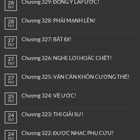
Chương 329: ĐỒNG Ý LẬP ƯỚC!
28
Th7
Chương 328: PHẢI MẠNH LÊN!
28
Th7
Chương 327: BẮT ĐI!
27
Th7
Chương 326: NGHE LỜI HOẶC CHẾT!
27
Th7
Chương 325: VẬN CÀN KHÔN CƯỜNG THẾ!
27
Th7
Chương 324: VỆ ƯỚC!
25
Th7
Chương 323: THI GIẢI SƯ!
24
Th7
Chương 322: ĐƯỢC NHẠC PHỤ CỨU?
24
Th7