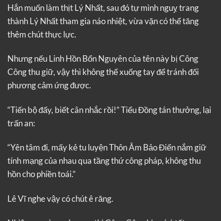
Hắn muốn làm thịt Lý Nhất, sau đó tự mình nguỵ trang
thành Lý Nhất tham gia náo nhiệt, vừa vặn có thể tăng
thêm chút thực lực.
Nhưng nếu Linh Hồn Bổn Nguyên của tên này bị Công
Công thu giữ, vậy thì không thể xuống tay để tránh đối
phương cảm ứng được.
“Tiến bộ đấy, biết cân nhắc rồi!” Tiểu Đồng tán thưởng, lại
trấn an:
“Yên tâm đi, mấy kẻ tu luyện Thôn Âm Bảo Điển nắm giữ
tính mạng của nhau qua tầng thứ công pháp, không thu
hồn cho phiền toái.”
Lê Vĩ nghe vậy có chút ê răng.