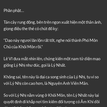
Phần phật…
Tán cây rung động, bên trên ngọn xuất hiện một thân ảnh,
giọng điệu the thé có chút đố kỵ:
“Dạo này ngươi lăn lộn rất tốt, nghe nói thành Phó Môn
Chủ của Khôi Môn rồi.”
Lê Vĩ đưa mắt nhìn lên, chứng kiến một nam tử diện mạo
giống Lý Nhị như đúc, gọi là Lý Nhất.
Không sai, tên này là đại ca song sinh của Lý Nhị, tu vi so
với Lý Nhị còn cao hơn, là Nguyên Anh Viên Mãn.
So với Lý Nhị nằm vùng ở Khôi Môn, tên Lý Nhất này lại
quyết định đi khắp nơi tìm kiếm đối tượng có Âm Khí dồi