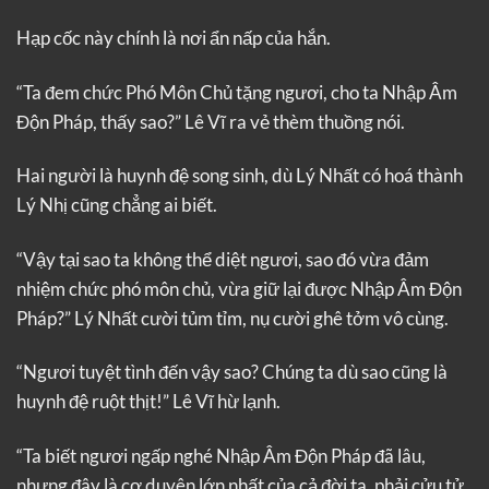
Hạp cốc này chính là nơi ẩn nấp của hắn.
“Ta đem chức Phó Môn Chủ tặng ngươi, cho ta Nhập Âm
Độn Pháp, thấy sao?” Lê Vĩ ra vẻ thèm thuồng nói.
Hai người là huynh đệ song sinh, dù Lý Nhất có hoá thành
Lý Nhị cũng chẳng ai biết.
“Vậy tại sao ta không thể diệt ngươi, sao đó vừa đảm
nhiệm chức phó môn chủ, vừa giữ lại được Nhập Âm Độn
Pháp?” Lý Nhất cười tủm tỉm, nụ cười ghê tởm vô cùng.
“Ngươi tuyệt tình đến vậy sao? Chúng ta dù sao cũng là
huynh đệ ruột thịt!” Lê Vĩ hừ lạnh.
“Ta biết ngươi ngấp nghé Nhập Âm Độn Pháp đã lâu,
nhưng đây là cơ duyên lớn nhất của cả đời ta, phải cửu tử