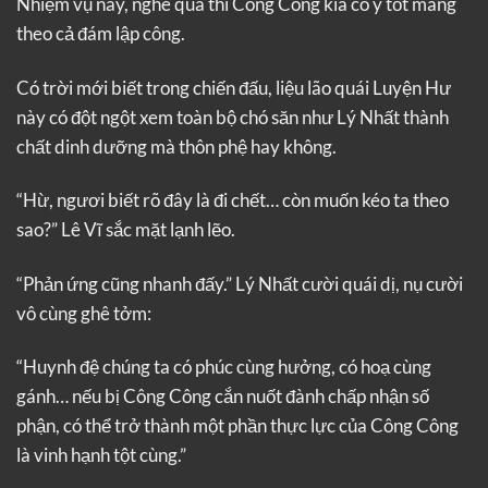
Nhiệm vụ này, nghe qua thì Công Công kia có ý tốt mang
theo cả đám lập công.
Có trời mới biết trong chiến đấu, liệu lão quái Luyện Hư
này có đột ngột xem toàn bộ chó săn như Lý Nhất thành
chất dinh dưỡng mà thôn phệ hay không.
“Hừ, ngươi biết rõ đây là đi chết… còn muốn kéo ta theo
sao?” Lê Vĩ sắc mặt lạnh lẽo.
“Phản ứng cũng nhanh đấy.” Lý Nhất cười quái dị, nụ cười
vô cùng ghê tởm:
“Huynh đệ chúng ta có phúc cùng hưởng, có hoạ cùng
gánh… nếu bị Công Công cắn nuốt đành chấp nhận số
phận, có thể trở thành một phần thực lực của Công Công
là vinh hạnh tột cùng.”