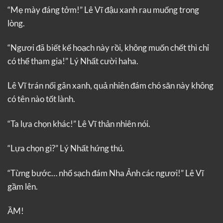
“Mẹ mày đáng tởm!” Lê Vĩ đậu xanh rau muống trong
lòng.
“Ngươi đã biết kế hoạch này rồi, không muốn chết thì chỉ
có thể tham gia!” Lý Nhất cười haha.
Lê Vĩ trán nổi gân xanh, quả nhiên đám chó săn này không
có tên nào tốt lành.
“Ta lựa chọn khác!” Lê Vĩ thản nhiên nói.
“Lựa chọn gì?” Lý Nhất hứng thú.
“Từng bước… nhổ sạch đám Nha Ảnh các ngươi!” Lê Vĩ
gầm lên.
ẦM!