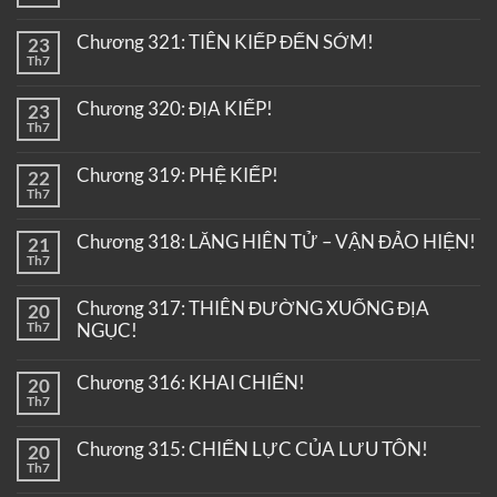
Chương 321: TIÊN KIẾP ĐẾN SỚM!
23
Th7
Chương 320: ĐỊA KIẾP!
23
Th7
Chương 319: PHỆ KIẾP!
22
Th7
Chương 318: LĂNG HIÊN TỬ – VẬN ĐẢO HIỆN!
21
Th7
Chương 317: THIÊN ĐƯỜNG XUỐNG ĐỊA
20
Th7
NGỤC!
Chương 316: KHAI CHIẾN!
20
Th7
Chương 315: CHIẾN LỰC CỦA LƯU TÔN!
20
Th7