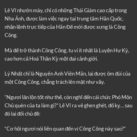
Lê Vĩ nhướn mày, chỉ có những Thái Giám cao cấp trong
Nha Ảnh, được làm việc ngay tại trung tâm Hãn Quốc,
nhận lệnh trực tiếp của Hãn Đế mới được xưng là Công
Công.
Mà để trở thành Công Công, tu vi ít nhất là Luyện Hư Kỳ,
cao hơn cả Hoá Thần Kỳ một đại cảnh giới.
Lý Nhất chỉ là Nguyên Anh Viên Mãn, lại được ôm đùi của
một Công Công, chẳng trách lên mặt như vậy.
“Ngươi lăn lộn tốt như thế, còn nghĩ đến cái chức Phó Môn
Chủ quèn của ta làm gì?” Lê Vĩ ra vẻ ghen ghét, đố kỵ… sau
đó lại đổi chủ đề:
“Cơ hội ngươi nói liên quan đến vị Công Công này sao?”