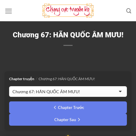
Bỏ
qua
nội
dung
Chương 67: HÃN QUỐC ÂM MƯU!
Chapter truyện
/
Chương 67: HÃN QUỐC ÂM MƯU!
Chapter Trước
Chapter Sau