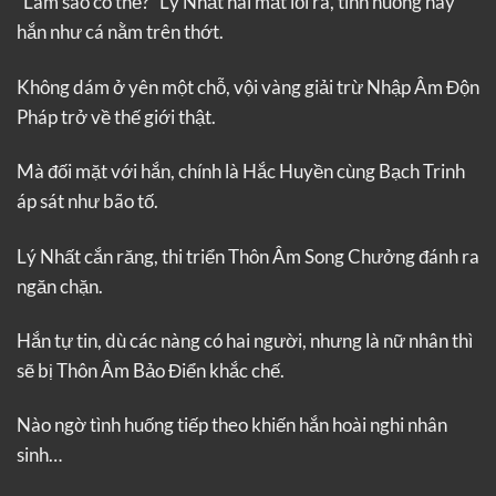
“Làm sao có thể?” Lý Nhất hai mắt lồi ra, tình huống này
hắn như cá nằm trên thớt.
Không dám ở yên một chỗ, vội vàng giải trừ Nhập Âm Độn
Pháp trở về thế giới thật.
Mà đối mặt với hắn, chính là Hắc Huyền cùng Bạch Trinh
áp sát như bão tố.
Lý Nhất cắn răng, thi triển Thôn Âm Song Chưởng đánh ra
ngăn chặn.
Hắn tự tin, dù các nàng có hai người, nhưng là nữ nhân thì
sẽ bị Thôn Âm Bảo Điển khắc chế.
Nào ngờ tình huống tiếp theo khiến hắn hoài nghi nhân
sinh…