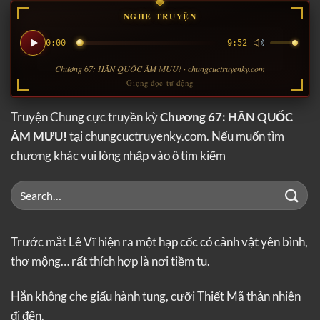
NGHE TRUYỆN
0:00
9:52
Chương 67: HÃN QUỐC ÂM MƯU! · chungcuctruyenky.com
Giọng đọc tự động
Truyện Chung cực truyền kỳ
Chương 67: HÃN QUỐC
ÂM MƯU!
tại chungcuctruyenky.com. Nếu muốn tìm
chương khác vui lòng nhấp vào ô tìm kiếm
Trước mắt Lê Vĩ hiện ra một hạp cốc có cảnh vật yên bình,
thơ mộng… rất thích hợp là nơi tiềm tu.
Hắn không che giấu hành tung, cưỡi Thiết Mã thản nhiên
đi đến.