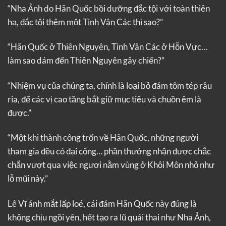
“Nha Ảnh do Hãn Quốc bồi dưỡng đắc tội với toàn thiên
hạ, đắc tội thêm một Tinh Vân Các thì sao?”
“Hãn Quốc ở Thiên Nguyên, Tinh Vân Các ở Hỗn Vực…
làm sao dám đến Thiên Nguyên gây chiến?”
“Nhiệm vụ của chúng ta, chính là loại bỏ đám tôm tép râu
ria, để các vị cao tầng bắt giữ mục tiêu và chuồn êm là
được.”
“Một khi thành công trốn về Hãn Quốc, những người
tham gia đều có đại công… phần thưởng nhận được chắc
chắn vượt qua việc ngươi nằm vùng ở Khôi Môn nhỏ như
lỗ mũi này.”
Lê Vĩ ánh mắt lấp loé, cái đám Hãn Quốc này đúng là
không chịu ngồi yên, hết tạo ra lũ quái thai như Nha Ảnh,