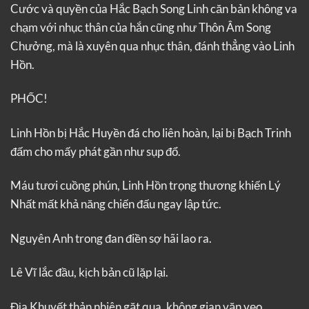
Cước và quyền của Hắc Bạch Song Linh căn bản không va
chạm với nhục thân của hắn cũng như Thôn Âm Song
Chưởng, mà là xuyên qua nhục thân, đánh thẳng vào Linh
Hồn.
PHỐC!
Linh Hồn bị Hắc Huyền đá cho liên hoàn, lại bị Bạch Trinh
đấm cho mấy phát gần như sụp đổ.
Máu tươi cuồng phún, Linh Hồn trọng thương khiến Lý
Nhất mất khả năng chiến đấu ngay lập tức.
Nguyên Anh trong đan điền sợ hãi lao ra.
Lê Vĩ lắc đầu, kịch bản cũ lặp lại.
Địa Khuyết thản nhiên gặt qua, không gian vặn vẹo…