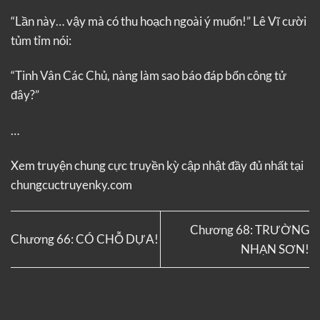
“Lần này… vậy mà có thu hoạch ngoài ý muốn!” Lê Vĩ cười
tủm tỉm nói:
“Tinh Vân Các Chủ, nàng làm sao báo đáp bổn công tử
đây?”
…
Xem truyện
chung cực truyền kỳ
cập nhật đầy đủ nhất tại
chungcuctruyenky.com
Chương 68: TRƯỜNG
Chương 66: CÓ CHỖ DỰA!
NHẠN SƠN!