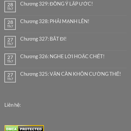
Chương 329: ĐỒNG Ý LẬP ƯỚC!
28
Th7
Chương 328: PHẢI MẠNH LÊN!
28
Th7
Chương 327: BẮT ĐI!
27
Th7
Chương 326: NGHE LỜI HOẶC CHẾT!
27
Th7
Chương 325: VẬN CÀN KHÔN CƯỜNG THẾ!
27
Th7
Liên hệ: