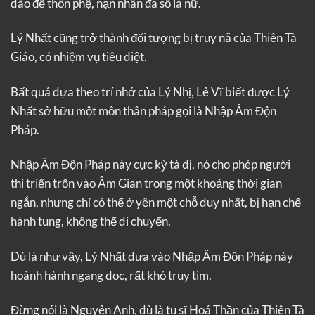
dào để thôn phệ, nạn nhân đa số là nữ.
Lý Nhất cũng trở thành đối tượng bị truy nã của Thiên Tà
Giáo, có nhiệm vụ tiêu diệt.
Bất quá dựa theo trí nhớ của Lý Nhị, Lê Vĩ biết được Lý
Nhất sở hữu một môn thân pháp gọi là Nhập Âm Độn
Pháp.
Nhập Âm Độn Pháp này cực kỳ tà dị, nó cho phép người
thi triển trốn vào Âm Gian trong một khoảng thời gian
ngắn, nhưng chỉ có thể ở yên một chỗ duy nhất, bị hạn chế
hành tung, không thể di chuyển.
Dù là như vậy, Lý Nhất dựa vào Nhập Âm Độn Pháp này
hoành hành ngang dọc, rất khó truy tìm.
Đừng nói là Nguyên Anh, dù là tu sĩ Hoá Thần của Thiên Tà