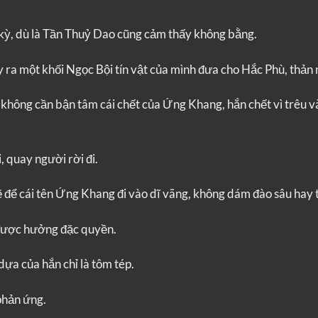
n kỳ, dù là Tần Thuỷ Dao cũng cảm thấy không bằng.
 ra một khối Ngọc Bội tín vật của mình đưa cho Hắc Phù, thản n
ông cần bận tâm cái chết của Ứng Khang, hắn chết vì trêu v
, quay người rời đi.
 để cái tên Ứng Khang đi vào dĩ vãng, không dám đào sâu hay t
n được hưởng đặc quyền.
dựa của hắn chỉ là tôm tép.
phản ứng.