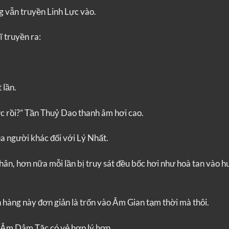
g vẫn truyền Linh Lực vào.
ĩ truyền ra:
 lần.
c rồi?” Tần Thuỷ Dao thanh âm hơi cao.
a người khác đối với Lý Nhất.
hân, hơn nữa mỗi lần bị truy sát đều bốc hơi như hoà tan vào h
con hàng này đơn giản là trốn vào Âm Gian tạm thời mà thôi.
Âm Dâm Tặc có vẻ hợp lý hơn.