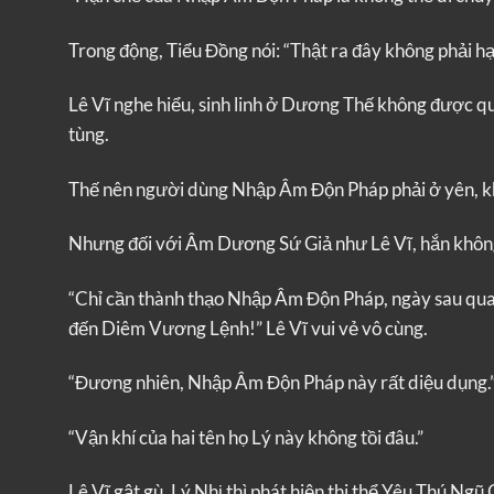
Trong động, Tiểu Đồng nói: “Thật ra đây không phải hạn
Lê Vĩ nghe hiểu, sinh linh ở Dương Thế không được qu
tùng.
Thế nên người dùng Nhập Âm Độn Pháp phải ở yên, k
Nhưng đối với Âm Dương Sứ Giả như Lê Vĩ, hắn không
“Chỉ cần thành thạo Nhập Âm Độn Pháp, ngày sau qua
đến Diêm Vương Lệnh!” Lê Vĩ vui vẻ vô cùng.
“Đương nhiên, Nhập Âm Độn Pháp này rất diệu dụng.”
“Vận khí của hai tên họ Lý này không tồi đâu.”
Lê Vĩ gật gù, Lý Nhị thì phát hiện thi thể Yêu Thú N