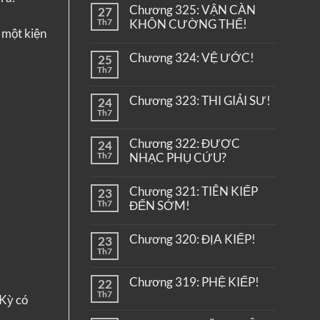
Chương 325: VẬN CÀN
27
Th7
KHÔN CƯỜNG THẾ!
 một kiện
Chương 324: VỆ ƯỚC!
25
Th7
Chương 323: THI GIẢI SƯ!
24
Th7
Chương 322: ĐƯỢC
24
Th7
NHẠC PHỤ CỨU?
Chương 321: TIÊN KIẾP
23
Th7
ĐẾN SỚM!
Chương 320: ĐỊA KIẾP!
23
Th7
Chương 319: PHỆ KIẾP!
22
Th7
 Kỳ có