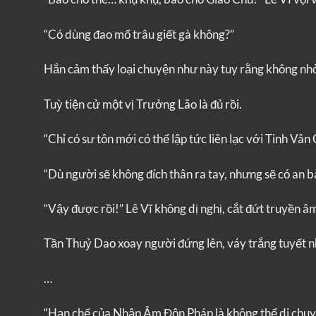
“Có dùng đao mổ trâu giết gà không?”
Hắn cảm thấy loại chuyện như này tuy rằng không nhỏ
Tuỳ tiện cử một vị Trưởng Lão là đủ rồi.
“Chỉ có sư tôn mới có thể lập tức liên lạc với Tinh Vâ
“Dù người sẽ không đích thân ra tay, nhưng sẽ có an bà
“Vậy được rồi!” Lê Vĩ không dị nghị, cắt đứt truyền â
Tần Thuỷ Dao xoay người đứng lên, váy trắng tuyết n
…
“Hạn chế của Nhập Âm Độn Pháp là không thể di chuyể