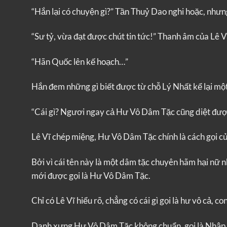
“Hắn lại có chuyện gì?” Tần Thuỷ Dao nghi hoặc, nhưn
“Sư tỷ, vừa đạt được chút tin tức!” Thanh âm của Lê V
“Hãn Quốc lên kế hoạch…”
Hắn đem những gì biết được từ chỗ Lý Nhất kể lại một
“Cái gì? Ngươi ngay cả Hư Vô Dâm Tặc cũng diệt đượ
Lê Vĩ chép miệng, Hư Vô Dâm Tặc chính là cách gọi củ
Bởi vì cái tên này là một dâm tặc chuyên hãm hại nữ n
mới được gọi là Hư Vô Dâm Tặc.
Chỉ có Lê Vĩ hiểu rõ, chẳng có cái gì gọi là hư vô cả, 
Danh xưng Hư Vô Dâm Tặc không chuẩn, gọi là Nhập 