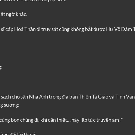
bất ngờ khác.
tu sĩ cấp Hoá Thần đi truy sát cũng không bắt được Hư Vô Dâm T
g:
 sạch chó săn Nha Ảnh trong địa bàn Thiên Tà Giáo và Tinh Vân
ng sương:
cùng bọn chúng đi, khi cần thiết… hãy lập tức truyền âm!”
ng đổi lời thoại: