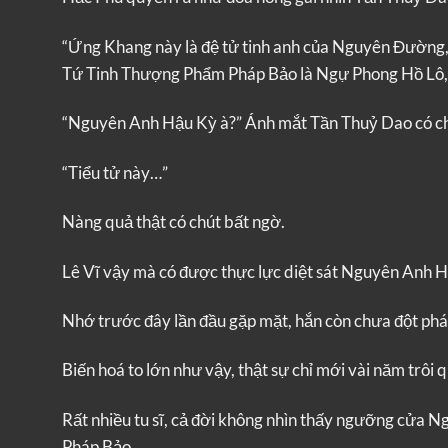
“Ứng Khang này là đệ tử tinh anh của Nguyên Đường, 
Tứ Tinh Thượng Phẩm Pháp Bảo là Ngự Phong Hồ Lô, ở
“Nguyên Anh Hậu Kỳ à?” Ánh mắt Tần Thuỷ Dao có ch
“Tiểu tử này…”
Nàng quả thật có chút bất ngờ.
Lê Vĩ vậy mà có được thực lực diệt sát Nguyên Anh 
Nhớ trước đây lần đầu gặp mặt, hắn còn chưa đột phá 
Biến hoá to lớn như vậy, thật sự chỉ mới vài năm trôi 
Rất nhiều tu sĩ, cả đời không nhìn thấy ngưỡng cửa 
Pháp Bảo.