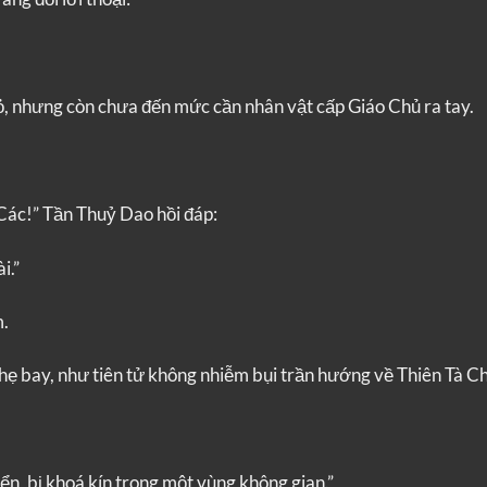
, nhưng còn chưa đến mức cần nhân vật cấp Giáo Chủ ra tay.
n Các!” Tần Thuỷ Dao hồi đáp:
i.”
m.
hẹ bay, như tiên tử không nhiễm bụi trần hướng về Thiên Tà Ch
n, bị khoá kín trong một vùng không gian.”