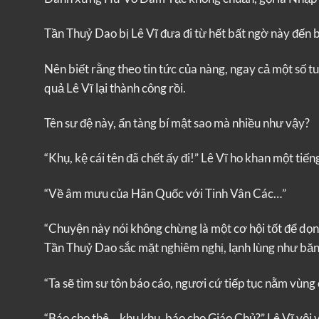
Tần Thuỷ Dao bị Lê Vĩ đưa đi từ hết bất ngờ này đến 
Nên biết rằng theo tin tức của nàng, ngay cả một số 
quả Lê Vĩ lại thành công rồi.
Tên sư đệ này, ẩn tàng bí mật sao mà nhiều như vậy?
“Khụ, kệ cái tên đã chết ấy đi!” Lê Vĩ ho khan một tiến
“Về âm mưu của Hãn Quốc với Tinh Vân Các…”
“Chuyện này nói không chừng là một cơ hội tốt để dọn
Tần Thuỷ Dao sắc mặt nghiêm nghị, lạnh lùng như bă
“Ta sẽ tìm sư tôn báo cáo, ngươi cứ tiếp tục nằm vùng 
“Báo cho thê… khụ khụ, báo cho Giáo Chủ?” Lê Vĩ vội và