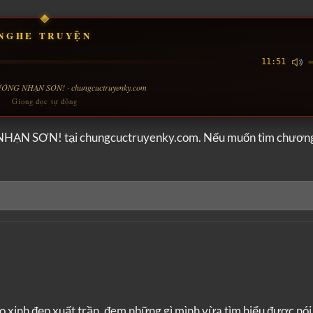
NGHE TRUYỆN
11:51
ỜNG NHẠN SƠN! · chungcuctruyenky.com
Giọng đọc tự động
HẠN SƠN! tại chungcuctruyenky.com. Nếu muốn tìm chươn
 xinh đẹp xuất trần, đem những gì mình vừa tìm hiểu được nói 