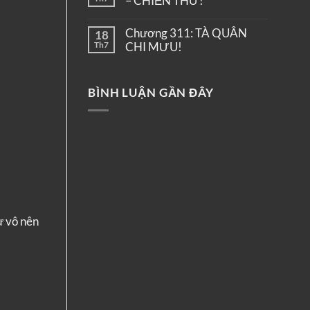
– CHIẾN THƯ!
Chương 311: TÀ QUÂN
18
Th7
CHI MƯU!
BÌNH LUẬN GẦN ĐÂY
ư vô nên