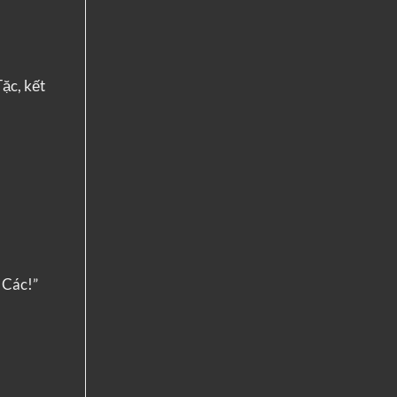
ặc, kết
 Các!”