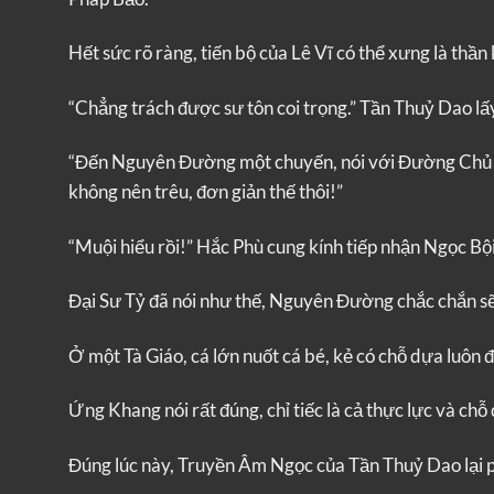
Hết sức rõ ràng, tiến bộ của Lê Vĩ có thể xưng là thầ
“Chẳng trách được sư tôn coi trọng.” Tần Thuỷ Dao lấy
“Đến Nguyên Đường một chuyến, nói với Đường Chủ kh
không nên trêu, đơn giản thế thôi!”
“Muội hiểu rồi!” Hắc Phù cung kính tiếp nhận Ngọc Bội
Đại Sư Tỷ đã nói như thế, Nguyên Đường chắc chắn sẽ
Ở một Tà Giáo, cá lớn nuốt cá bé, kẻ có chỗ dựa luô
Ứng Khang nói rất đúng, chỉ tiếc là cả thực lực và chỗ 
Đúng lúc này, Truyền Âm Ngọc của Tần Thuỷ Dao lại 