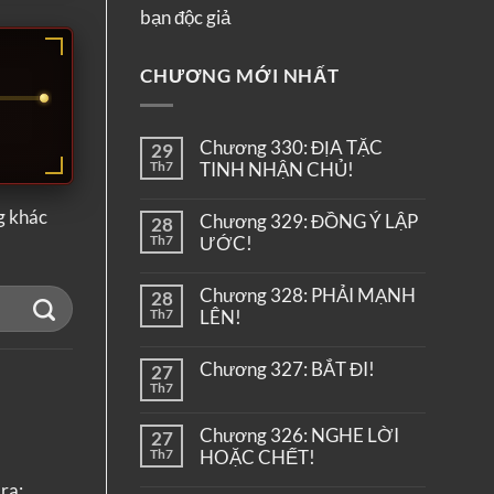
bạn độc giả
CHƯƠNG MỚI NHẤT
Chương 330: ĐỊA TẶC
29
Th7
TINH NHẬN CHỦ!
g khác
Chương 329: ĐỒNG Ý LẬP
28
Th7
ƯỚC!
Chương 328: PHẢI MẠNH
28
Th7
LÊN!
Chương 327: BẮT ĐI!
27
Th7
Chương 326: NGHE LỜI
27
Th7
HOẶC CHẾT!
ra: