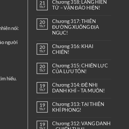
Chương 318: LĂNG HIÊN
21
Th7
TỬ – VẬN ĐẢO HIỆN!
Chương 317: THIÊN
20
Th7
ĐƯỜNG XUỐNG ĐỊA
hiên nói:
NGỤC!
ào người
Chương 316: KHAI
20
Th7
CHIẾN!
Chương 315: CHIẾN LỰC
20
Th7
CỦA LƯU TÔN!
ìm hiểu.
Chương 314: ĐỆ NHỊ
19
Th7
DANH KHÍ – TA MUỐN!
Chương 313: TẠI THIÊN
19
Th7
KHÍ PHONG!
Chương 312: VANG DANH
19
Th7