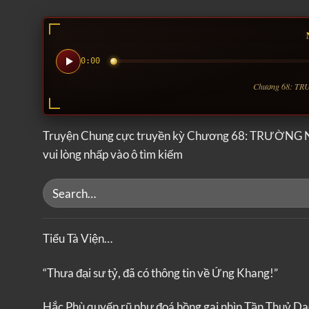
0:00
Chương 68: TRƯ
Truyện Chung cực truyền kỳ Chương 68: TRƯỜNG N
vui lòng nhấp vào ô tìm kiếm
Tiểu Tà Viện…
“Thưa đại sư tỷ, đã có thông tin về Ứng Khang!”
Hắc Phù quyến rũ như đoá hồng gai nhìn Tần Thuỷ Dao