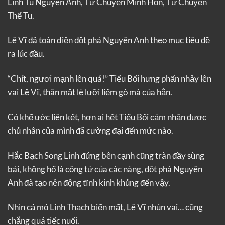
Linh Tu Nguyên Anh, Tứ Chuyển Minh Hồn, Tứ Chuyển
Thể Tu.
Lê Vĩ đã toàn diện đột phá Nguyên Anh theo mục tiêu đề
ra lúc đầu.
“Chít, ngươi mạnh lên quá!” Tiểu Bối hưng phấn nhảy lên
vai Lê Vĩ, thân mật lè lưỡi liếm gò má của hắn.
Có khế ước liên kết, hơn ai hết Tiểu Bối cảm nhận được
chủ nhân của mình đã cường đại đến mức nào.
Hắc Bạch Song Linh đứng bên cạnh cũng tràn đầy sùng
bái, không hổ là công tử của các nàng, đột phá Nguyên
Anh đã tạo nên động tĩnh kinh khủng đến vậy.
Nhìn cả mỏ Linh Thạch biến mất, Lê Vĩ nhún vai… cũng
chẳng quá tiếc nuối.