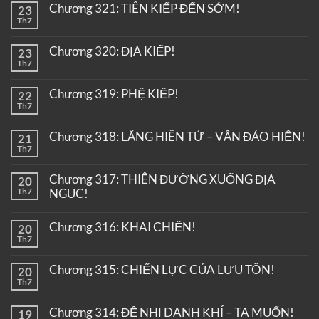
Chương 321: TIÊN KIẾP ĐẾN SỚM!
23
Th7
Chương 320: ĐỊA KIẾP!
23
Th7
Chương 319: PHỆ KIẾP!
22
Th7
Chương 318: LĂNG HIÊN TỬ – VẬN ĐẢO HIỆN!
21
Th7
Chương 317: THIÊN ĐƯỜNG XUỐNG ĐỊA
20
Th7
NGỤC!
Chương 316: KHAI CHIẾN!
20
Th7
Chương 315: CHIẾN LỰC CỦA LƯU TÔN!
20
Th7
Chương 314: ĐỆ NHỊ DANH KHÍ – TA MUỐN!
19