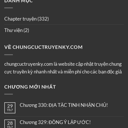
DANH MỤC
Chapter truyện
(332)
Thư viện
(2)
VỀ CHUNGCUCTRUYENKY.COM
chungcuctruyenky.com là website cập nhật truyện chung
cực truyền kỳ nhanh nhất và miễn phí cho các bạn độc giả
CHƯƠNG MỚI NHẤT
Chương 330: ĐỊA TẶC TINH NHẬN CHỦ!
29
Th7
Chương 329: ĐỒNG Ý LẬP ƯỚC!
28
Th7