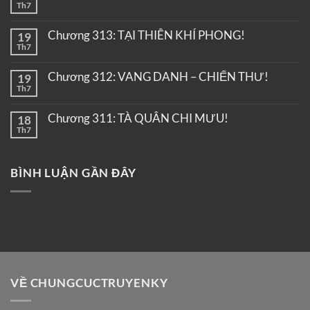
Th7
Chương 313: TẠI THIÊN KHÍ PHONG!
19
Th7
Chương 312: VANG DANH – CHIẾN THƯ!
19
Th7
Chương 311: TÀ QUÂN CHI MƯU!
18
Th7
BÌNH LUẬN GẦN ĐÂY
VỀ CHUNGCUCTRUYENKY