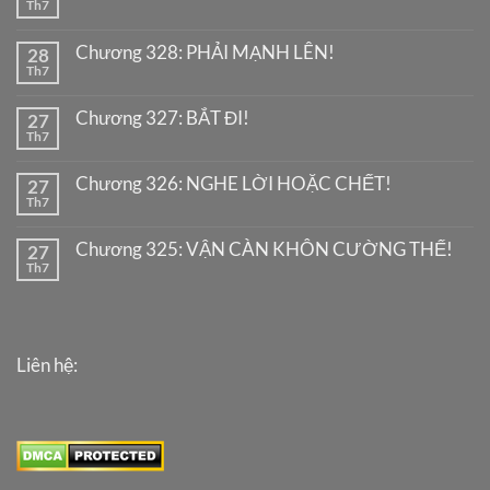
Th7
Chương 328: PHẢI MẠNH LÊN!
28
Th7
Chương 327: BẮT ĐI!
27
Th7
Chương 326: NGHE LỜI HOẶC CHẾT!
27
Th7
Chương 325: VẬN CÀN KHÔN CƯỜNG THẾ!
27
Th7
Liên hệ: