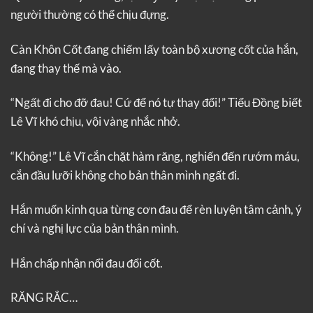
người thường có thể chịu đựng.
Càn Khôn Cốt đang chiếm lấy toàn bộ xương cốt của hắn,
đang thay thế mà vào.
“Ngất đi cho đỡ đau! Cứ để nó tự thay đổi!” Tiểu Đồng biết
Lê Vĩ khó chịu, vội vàng nhắc nhở.
“Không!” Lê Vĩ cắn chặt hàm răng, nghiến đến rướm máu,
cắn đầu lưỡi không cho bản thân mình ngất đi.
Hắn muốn kinh qua từng cơn đau để rèn luyện tâm cảnh, ý
chí và nghị lực của bản thân mình.
Hắn chấp nhận nổi đau đổi cốt.
RĂNG RẮC…