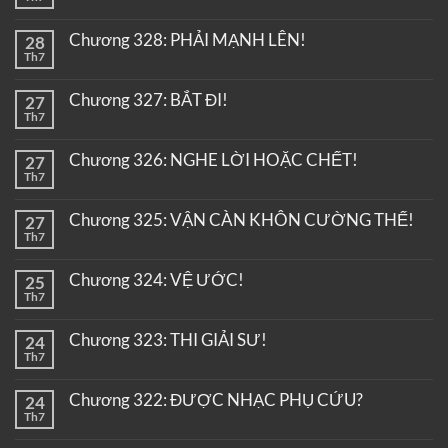
Chương 328: PHẢI MẠNH LÊN!
28
Th7
Chương 327: BẮT ĐI!
27
Th7
Chương 326: NGHE LỜI HOẶC CHẾT!
27
Th7
Chương 325: VẬN CÀN KHÔN CƯỜNG THẾ!
27
Th7
Chương 324: VỆ ƯỚC!
25
Th7
Chương 323: THI GIẢI SƯ!
24
Th7
Chương 322: ĐƯỢC NHẠC PHỤ CỨU?
24
Th7