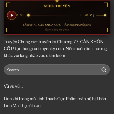
NGHE TRUYỆN
0:00
11:20
Chương 77: CÀN KHÔN CỐT! · chungcuctruyenky.com
Giọng đọc tự động
Truyện Chung cực truyền kỳ Chương 77: CÀN KHÔN
CỐT! tại chungcuctruyenky.com. Nếu muốn tìm chương
khác vui lòng nhấp vào ô tìm kiếm
Vù vù vù…
Linh khí trong mỏ Linh Thạch Cực Phẩm toàn bộ bị Thôn
Linh Ma Thụ rút cạn.