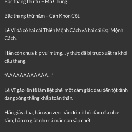
Bậc thang thứ tư – Ma Chủng.
Bậc thang thứ năm – Càn Khôn Cốt.
Lê Vĩ đã có hai cái Thiên Mệnh Cách và hai cái Đại Mệnh
Cách.
Hắn còn chưa kịp vui mừng… ý thức đã bị trục xuất ra khỏi
cầu thang.
“AAAAAAAAAAAA…”
Lê Vĩ gào lên tê lâm liệt phế, một cảm giác đau đến tột đỉnh
đang xông thẳng khắp toàn thân.
Hắn giãy dụa, hắn vặn vẹo, hắn đổ mồ hôi đầm đìa như
tắm, hắn co giật như cá mắc cạn sắp chết.