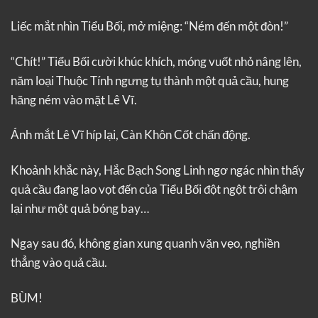
Liếc mắt nhìn Tiểu Bối, mở miệng: “Ném đến một đòn!”
“Chít!” Tiểu Bối cười khúc khích, móng vuốt nhỏ nâng lên,
năm loại Thuộc Tính ngưng tụ thành một quả cầu, hung
hăng ném vào mặt Lê Vĩ.
Ánh mắt Lê Vĩ híp lại, Càn Khôn Cốt chấn động.
Khoảnh khắc này, Hắc Bạch Song Linh ngơ ngác nhìn thấy
quả cầu đang lao vọt đến của Tiểu Bối đột ngột trôi chậm
lại như một quả bóng bay…
Ngay sau đó, không gian xung quanh vặn vẹo, nghiền
thẳng vào quả cầu.
BÙM!