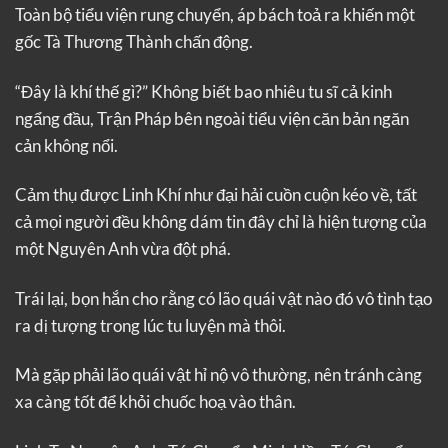
Toàn bộ tiểu viện rung chuyển, áp bách toả ra khiến một
gốc Tà Thương Thành chấn động.
“Đây là khí thế gì?” Không biết bao nhiêu tu sĩ cả kinh
ngẩng đầu, Trận Pháp bên ngoài tiểu viện căn bản ngăn
cản không nổi.
Cảm thụ được Linh Khí như đại hải cuồn cuộn kéo về, tất
cả mọi người đều không dám tin đây chỉ là hiện tượng của
một Nguyên Anh vừa đột phá.
Trái lại, bọn hắn cho rằng có lão quái vật nào đó vô tình tạo
ra dị tượng trong lúc tu luyện mà thôi.
Mà gặp phải lão quái vật hỉ nộ vô thường, nên tránh càng
xa càng tốt để khỏi chuốc hoạ vào thân.