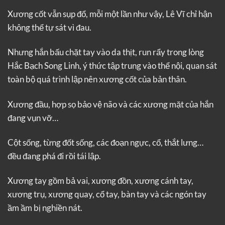
Xương cốt vẫn sụp đổ, mỗi một lần như vậy, Lê Vĩ chỉ hận
không thể tự sát vì đau.
Nhưng hắn bấu chặt tay vào da thịt, run rẩy trong lòng
Hắc Bạch Song Linh, ý thức tập trung vào thể nội, quan sát
toàn bộ quá trình lập nên xương cốt của bản thân.
Xương đầu, hợp sọ bảo vệ não và các xương mặt của hắn
đang vụn vỡ…
Cột sống, từng đốt sống, các đoạn ngực, cổ, thắt lưng…
đều đang phá đi rồi tái lập.
Xương tay gồm bả vai, xương đồn, xương cánh tay,
xương trụ, xương quay, cổ tay, bàn tay và các ngón tay
ầm ầm bị nghiền nát.