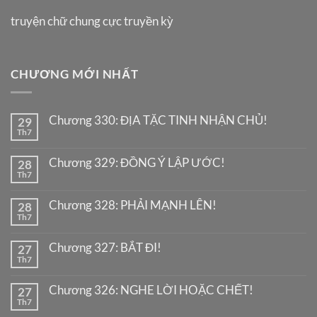
truyện chữ chung cực truyền kỳ
CHƯƠNG MỚI NHẤT
Chương 330: ĐỊA TẶC TINH NHẬN CHỦ!
29
Th7
Chương 329: ĐỒNG Ý LẬP ƯỚC!
28
Th7
Chương 328: PHẢI MẠNH LÊN!
28
Th7
Chương 327: BẮT ĐI!
27
Th7
Chương 326: NGHE LỜI HOẶC CHẾT!
27
Th7