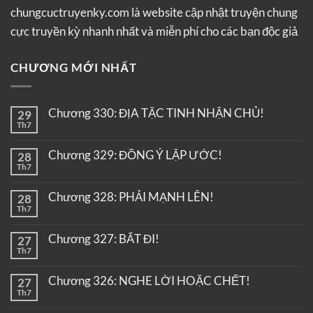
chungcuctruyenky.com là website cập nhật truyện chung
cực truyền kỳ nhanh nhất và miễn phí cho các bạn độc giả
CHƯƠNG MỚI NHẤT
Chương 330: ĐỊA TẶC TINH NHẬN CHỦ!
29
Th7
Chương 329: ĐỒNG Ý LẬP ƯỚC!
28
Th7
Chương 328: PHẢI MẠNH LÊN!
28
Th7
Chương 327: BẮT ĐI!
27
Th7
Chương 326: NGHE LỜI HOẶC CHẾT!
27
Th7