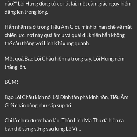
nào?” Lôi Hưng đồng tử co rút lại, một cảm giác nguy hiểm
dâng lên trong lòng.
Hắn nhận ra ở trong Tiểu Âm Giới, mình bị hạn chế về mặt
chiến lực, nơi này quá âm u và quái dị, khiến hắn không
thể câu thông với Linh Khí xung quanh.
Một quả Bạo Lôi Châu hiện ra trong tay, Lôi Hưng ném
thẳng lên.
BÙM!
Bạo Lôi Châu kích nổ, Lôi Đình tàn phá kinh hồn, Tiểu Âm
Giới chấn động như sắp sụp đổ.
Chỉ là chưa được bao lâu, Thôn Linh Ma Thụ đã hiện ra
bản thể sừng sững sau lưng Lê Vĩ…