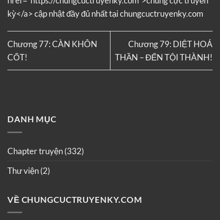
href=”https://chungcuctruyenky.com”>chung cực truyền
kỳ</a> cập nhật đầy đủ nhất tại chungcuctruyenky.com
Chương 77: CÀN KHÔN
Chương 79: DIỆT HOÁ
CỐT!
THẦN – ĐẾN TỘI THÀNH!
DANH MỤC
Chapter truyện
(332)
Thư viện
(2)
VỀ CHUNGCUCTRUYENKY.COM