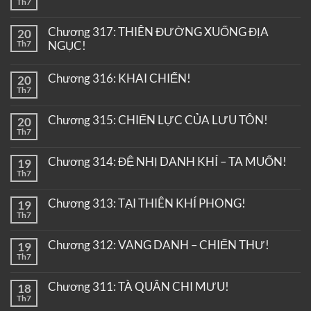
Th7
Chương 317: THIÊN ĐƯỜNG XUỐNG ĐỊA
20
Th7
NGỤC!
Chương 316: KHAI CHIẾN!
20
Th7
Chương 315: CHIẾN LỰC CỦA LƯU TÔN!
20
Th7
Chương 314: ĐỆ NHỊ DANH KHÍ – TA MUỐN!
19
Th7
Chương 313: TẠI THIÊN KHÍ PHONG!
19
Th7
Chương 312: VANG DANH – CHIẾN THƯ!
19
Th7
Chương 311: TÀ QUÂN CHI MƯU!
18
Th7