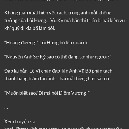
Không gian xuất hiện vết rách, trong ánh mắt không
tưởng của Lôi Hưng… Vũ Kỹ mà hắn thi triển bị hai kiện vũ
khí quỷ dị kia bổ làm đôi.
“Hoang đường!” Lôi Hưng hú lên quái dị:
“Nguyên Anh Sơ Kỳ sao có thể đáng sợ như ngươi?”
Đáp lại hắn, Lê Vĩ chân đạp Tàn Ảnh Vũ Bộ phân tách
thành hàng trăm tàn ảnh… hai mắt hừng hực sát cơ:
“Muốn biết sao? Đi mà hỏi Diêm Vương!”
…
Xem truyện <a