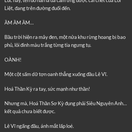
Lúc này, tên đó hẳn là đã cảm ứng được cái chết của Lôi
Liệt, đang trên đường đuổi đến.
ẦM ẦM ẦM…
Bầu trời hiện ra mây đen, một nửa khu rừng hoang bị bao
phủ, lôi đình màu trắng từng tia ngưng tụ.
OÀNH!
Một cột sấm dữ tợn oanh thẳng xuống đầu Lê Vĩ.
Hoá Thần Kỳ ra tay, sức mạnh như thần!
Nhưng mà, Hoá Thần Sơ Kỳ đụng phải Siêu Nguyên Anh…
kết quả chưa biết được.
Lê Vĩ ngẩng đầu, ánh mắt lấp loé.