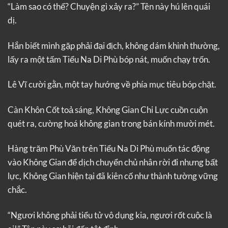
“Làm sao có thể? Chuyện gì xảy ra?” Tên này hú lên quái
dị.
Hắn biết mình gặp phải đại địch, không dám khinh thường,
lấy ra một tấm Tiểu Na Di Phù bóp nát, muốn chạy trốn.
Lê Vĩ cười gằn, một tay hướng về phía mục tiêu bóp chặt.
Càn Khôn Cốt toả sáng, Không Gian Chi Lực cuồn cuộn
quét ra, cường hoá không gian trong bán kính mười mét.
Hàng trăm Phù Văn trên Tiểu Na Di Phù muốn tác động
vào Không Gian để dịch chuyển chủ nhân rời đi nhưng bất
lực, Không Gian hiện tại đã kiên cố như thành tường vững
chắc.
“Ngươi không phải tiểu tử vô dụng kia, ngươi rốt cuộc là