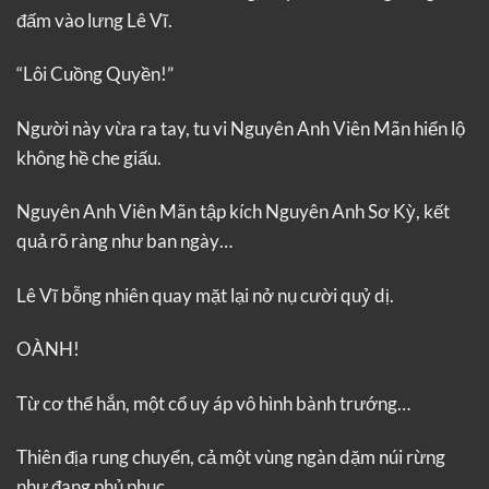
đấm vào lưng Lê Vĩ.
“Lôi Cuồng Quyền!”
Người này vừa ra tay, tu vi Nguyên Anh Viên Mãn hiển lộ
không hề che giấu.
Nguyên Anh Viên Mãn tập kích Nguyên Anh Sơ Kỳ, kết
quả rõ ràng như ban ngày…
Lê Vĩ bỗng nhiên quay mặt lại nở nụ cười quỷ dị.
OÀNH!
Từ cơ thể hắn, một cổ uy áp vô hình bành trướng…
Thiên địa rung chuyển, cả một vùng ngàn dặm núi rừng
như đang phủ phục.