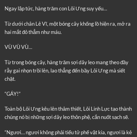
Ngay lập tức, hàng trăm con Lôi Ưng suy yếu…
Từ dưới chân Lê Vĩ, một bóng cây khổng lồ hiện ra, mở ra
hai mắt đỏ thẳm như máu.
VÙ VÙ VÙ…
Từ trong bóng cây, hàng trăm sợi dây leo mang theo đầy
rẫy gai nhọn trồi lên, lao thẳng đến bầy Lôi Ưng mà siết
chặt.
“GÁY!”
Toàn bộ Lôi Ưng kêu lên thảm thiết, Lôi Linh Lực tạo thành
chúng nó bị những sợi dây leo thôn phệ, cắn nuốt sạch sẽ.
“Ngươi… ngươi không phải tiểu tử phế vật kia, ngươi là kẻ