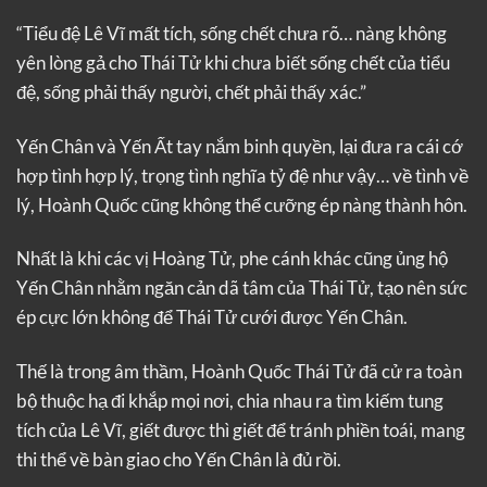
“Tiểu đệ Lê Vĩ mất tích, sống chết chưa rõ… nàng không
yên lòng gả cho Thái Tử khi chưa biết sống chết của tiểu
đệ, sống phải thấy người, chết phải thấy xác.”
Yến Chân và Yến Ất tay nắm binh quyền, lại đưa ra cái cớ
hợp tình hợp lý, trọng tình nghĩa tỷ đệ như vậy… về tình về
lý, Hoành Quốc cũng không thể cưỡng ép nàng thành hôn.
Nhất là khi các vị Hoàng Tử, phe cánh khác cũng ủng hộ
Yến Chân nhằm ngăn cản dã tâm của Thái Tử, tạo nên sức
ép cực lớn không để Thái Tử cưới được Yến Chân.
Thế là trong âm thầm, Hoành Quốc Thái Tử đã cử ra toàn
bộ thuộc hạ đi khắp mọi nơi, chia nhau ra tìm kiếm tung
tích của Lê Vĩ, giết được thì giết để tránh phiền toái, mang
thi thể về bàn giao cho Yến Chân là đủ rồi.