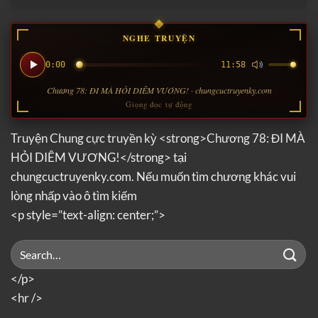
NGHE TRUYỆN
0:00
11:58
Chương 78: ĐI MÀ HỎI DIÊM VƯƠNG! · chungcuctruyenky.com
Giọng đọc tự động
Truyện Chung cực truyền kỳ <strong>Chương 78: ĐI MÀ
HỎI DIÊM VƯƠNG!</strong> tại
chungcuctruyenky.com. Nếu muốn tìm chương khác vui
lòng nhấp vào ô tìm kiếm
<p style=”text-align: center;”>
</p>
<hr />