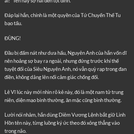
ai!” Tên này sợ hãi đến tột đỉnh.
Đáp lại hắn, chính là một quyền của Tứ Chuyển Thể Tu
bạo tẩu.
ĐÙNG!
Đầu bị đấm nát như dưa hấu, Nguyên Anh của hắn vốn dĩ
nên hoảng sợ bay ra ngoài, nhưng đứng trước khí thế
tuyệt đối của Siêu Nguyên Anh, nó vẫn quỳ rạp trong đan
điền, không dâng lên nổi cảm giác chống đối.
Lê Vĩ lúc này mới nhìn rõ kẻ này, đó là một nam tử trung
niên, diện mạo bình thường, ăn mặc cũng bình thường.
Lười nói nhảm, hắn dùng Diêm Vương Lệnh bắt giữ Linh
Hồn tên này, từng luồng ký ức theo đó xông thẳng vào
trong não.