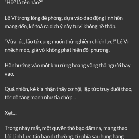
“Hử? là tên nào?”
Lê Vĩ trong lòng đề phòng, dựa vào dao động linh hồn
mang đến, kẻ toả ra địch ý này tu vi không hề thấp.
“Vừa lúc, lão tử cũng muốn thử nghiệm chiến lực!” Lê Vĩ
nhếch mép, giả vờ không phát hiện đối phương.
Hắn hướng vào một khu rừng hoang vắng thả người bay
vào.
Quả nhiên, kẻ kia nhận thấy cơ hội, lập tức truy đuổi theo,
tốc độ tăng mạnh như tia chớp…
Xẹt…
Trong nháy mắt, một quyền thô bạo đấm ra, mang theo
Lôi Linh Lực táo bạo dị thường, từ phía sau hung hăng