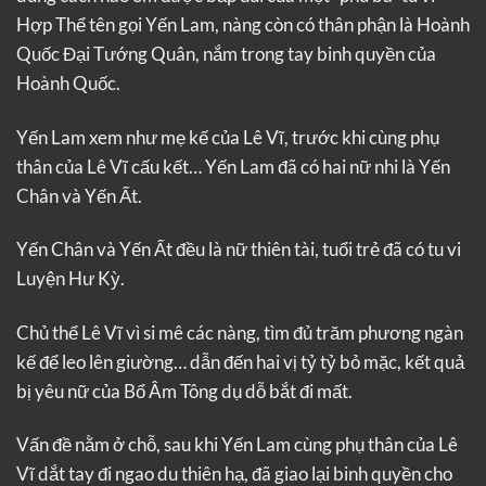
Hợp Thể tên gọi Yến Lam, nàng còn có thân phận là Hoành
Quốc Đại Tướng Quân, nắm trong tay binh quyền của
Hoành Quốc.
Yến Lam xem như mẹ kế của Lê Vĩ, trước khi cùng phụ
thân của Lê Vĩ cấu kết… Yến Lam đã có hai nữ nhi là Yến
Chân và Yến Ất.
Yến Chân và Yến Ất đều là nữ thiên tài, tuổi trẻ đã có tu vi
Luyện Hư Kỳ.
Chủ thể Lê Vĩ vì si mê các nàng, tìm đủ trăm phương ngàn
kế để leo lên giường… dẫn đến hai vị tỷ tỷ bỏ mặc, kết quả
bị yêu nữ của Bổ Âm Tông dụ dỗ bắt đi mất.
Vấn đề nằm ở chỗ, sau khi Yến Lam cùng phụ thân của Lê
Vĩ dắt tay đi ngao du thiên hạ, đã giao lại binh quyền cho