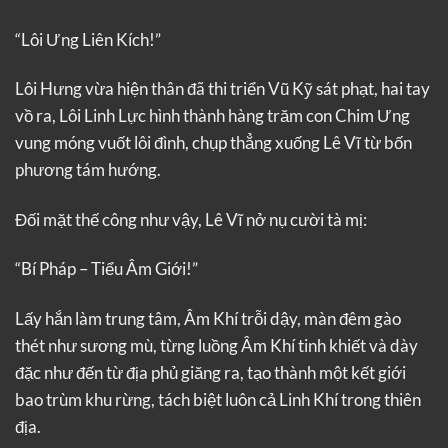
“Lôi Ưng Liên Kích!”
Lôi Hưng vừa hiện thân đã thi triển Vũ Kỹ sát phạt, hai tay
vồ ra, Lôi Linh Lực hình thành hàng trăm con Chim Ưng
vung móng vuốt lôi đình, chụp thẳng xuống Lê Vĩ từ bốn
phương tám hướng.
Đối mặt thế công như vậy, Lê Vĩ nở nụ cười tà mị:
“Bí Pháp – Tiểu Âm Giới!”
Lấy hắn làm trung tâm, Âm Khí trỗi dậy, màn đêm gào
thét như sương mù, từng luồng Âm Khí tinh khiết và dày
đặc như đến từ địa phủ giăng ra, tạo thành một kết giới
bao trùm khu rừng, tách biệt luôn cả Linh Khí trong thiên
địa.