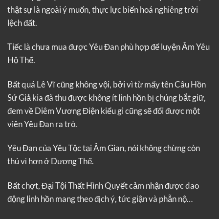
thật sự là ngoài ý muốn, thực lực biến hoá nghiêng trời
lệch đất.
Tiếc là chưa mua được Yêu Đan phù hợp để luyện Âm Yêu
Hộ Thể.
Bất quá Lê Vĩ cũng không vội, bởi vì từ mấy tên Câu Hồn
Sứ Giả kia đã thu được không ít linh hồn bị chúng bắt giữ,
đem về Diêm Vương Điện kiểu gì cũng sẽ đổi được một
viên Yêu Đan ra trò.
Yêu Đan của Yêu Tộc tại Âm Gian, nói không chừng còn
thú vị hơn ở Dương Thế.
Bất chợt, Đại Tội Thất Hình Quyết cảm nhận được dao
động linh hồn mang theo địch ý, tức giận và phẫn nộ…