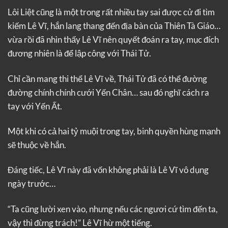
Lôi Liệt cũng là một trong rất nhiều tay sai được cử đi tìm
kiếm Lê Vĩ, hắn lang thang đến địa bàn của Thiên Tà Giáo…
vừa rồi đã nhìn thấy Lê Vĩ nên quyết đoán ra tay, mục đích
đương nhiên là để lập công với Thái Tử.
Chỉ cần mang thi thể Lê Vĩ về, Thái Tử đã có thể đường
đường chính chính cưới Yến Chân… sau đó nghĩ cách ra
tay với Yến Ất.
Một khi có cả hai tỷ muội trong tay, binh quyền hùng mạnh
sẽ thuộc về hắn.
Đáng tiếc, Lê Vĩ này đã vốn không phải là Lê Vĩ vô dụng
ngày trước…
“Ta cũng lười xen vào, nhưng nếu các ngươi cứ tìm đến ta,
vậy thì đừng trách!” Lê Vĩ hừ một tiếng.