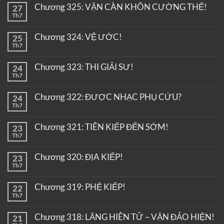
Chương 325: VẬN CÀN KHÔN CƯỜNG THẾ!
27
Th7
Chương 324: VỆ ƯỚC!
25
Th7
Chương 323: THI GIẢI SƯ!
24
Th7
Chương 322: ĐƯỢC NHẠC PHỤ CỨU?
24
Th7
Chương 321: TIÊN KIẾP ĐẾN SỚM!
23
Th7
Chương 320: ĐỊA KIẾP!
23
Th7
Chương 319: PHỆ KIẾP!
22
Th7
Chương 318: LĂNG HIÊN TỬ – VẬN ĐẢO HIỆN!
21