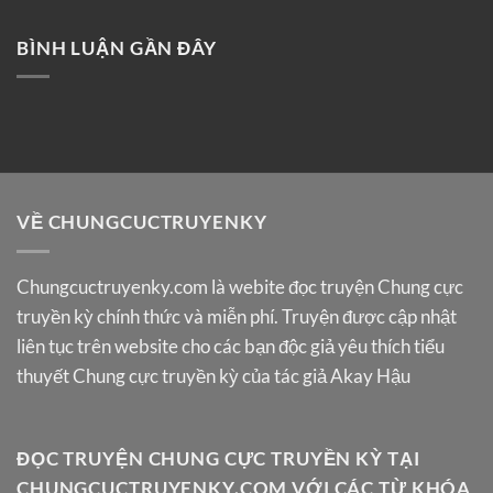
BÌNH LUẬN GẦN ĐÂY
VỀ CHUNGCUCTRUYENKY
Chungcuctruyenky.com
là webite đọc truyện Chung cực
truyền kỳ chính thức và miễn phí. Truyện được cập nhật
liên tục trên website cho các bạn độc giả yêu thích tiểu
thuyết Chung cực truyền kỳ của tác giả Akay Hậu
ĐỌC TRUYỆN CHUNG CỰC TRUYỀN KỲ TẠI
CHUNGCUCTRUYENKY.COM VỚI CÁC TỪ KHÓA