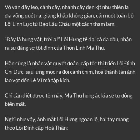
Vô vàn dây leo, cành cây, nhánh cây đen kịt như thiên la
địa võng quét ra, giăng khắp không gian, cắn nuốt toàn bộ
Lôi Linh Lực từ Bạo Lâu Châu một cách tham lam.
“Đây là hung vật, trời ạ!” Lôi Hưng tê dại cả da đầu, nhận
ra sự đáng sợ tột đỉnh của Thôn Linh Ma Thụ.
Hắn cũng là nhân vật quyết đoán, cấp tốc thi triển Lôi Đình
Chi Dực, sau lưng mọc ra đôi cánh chim, hoá thành tàn ảnh
lao vọt đến Lê Vĩ mà tập kích.
Chỉ cần diệt được tên này, Ma Thụ hung ác kia sẽ tự động
biến mất.
Nghĩ như vậy, ánh mắt Lôi Hưng ngoan lệ, hai tay mang
theo Lôi Đình cấp Hoá Thần: