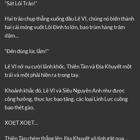
“Sát Lôi Trảo!”
Hai trảo chụp thẳng xuống đầu Lê Vĩ, chúng nó biến thành
hai cái móng vuốt Lôi Đình to lớn, bao trùm hàng trăm
dặm…
“Đến đúng lúc lắm!”
Lê Vĩ nở nụ cười lãnh khốc, Thiên Tàn và Địa Khuyết một
trái và một phải hiện ra trong tay.
Khoảnh khắc đó, Lê Vĩ và Siêu Nguyên Anh như được
cộng hưởng, thực lực bạo tăng, các loại Linh Lực cuồng
bạo thét gào.
XOẸT XOẸT…
Thiên Tàn chém thẳng lên, Địa Khuyết vô tình gặt qua…