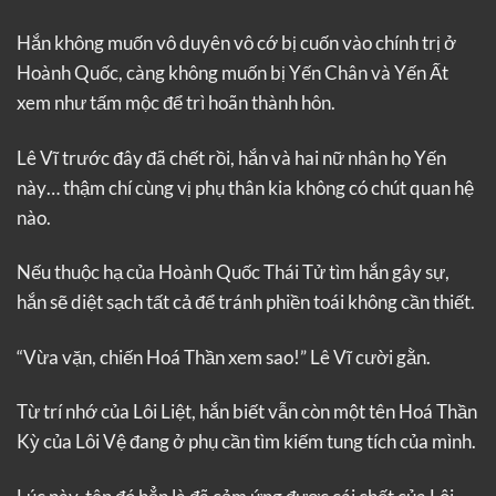
Hắn không muốn vô duyên vô cớ bị cuốn vào chính trị ở
Hoành Quốc, càng không muốn bị Yến Chân và Yến Ất
xem như tấm mộc để trì hoãn thành hôn.
Lê Vĩ trước đây đã chết rồi, hắn và hai nữ nhân họ Yến
này… thậm chí cùng vị phụ thân kia không có chút quan hệ
nào.
Nếu thuộc hạ của Hoành Quốc Thái Tử tìm hắn gây sự,
hắn sẽ diệt sạch tất cả để tránh phiền toái không cần thiết.
“Vừa vặn, chiến Hoá Thần xem sao!” Lê Vĩ cười gằn.
Từ trí nhớ của Lôi Liệt, hắn biết vẫn còn một tên Hoá Thần
Kỳ của Lôi Vệ đang ở phụ cần tìm kiếm tung tích của mình.