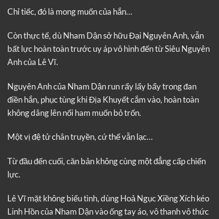
Chỉ tiếc, đó là mong muốn của hắn…
Còn thực tế, dù Nham Dận sở hữu Đại Nguyên Anh, vẫn
bất lực hoàn toàn trước uy áp vô hình đến từ Siêu Nguyên
Anh của Lê Vĩ.
Nguyên Anh của Nham Dận run rẩy lẩy bẩy trong đan
điền hắn, phục tùng khi Địa Khuyết cắm vào, hoàn toàn
không dâng lên nổi ham muốn bỏ trốn.
Một vị đệ tử chân truyền, cứ thế vẫn lạc…
Từ đầu đến cuối, căn bản không cùng một đẳng cấp chiến
lực.
Lê Vĩ mặt không biểu tình, dùng Hoả Ngục Xiềng Xích kéo
Linh Hồn của Nham Dận vào ống tay áo, vô thanh vô thức