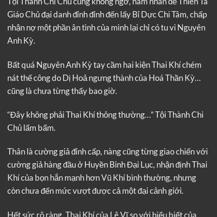
Tội Thành Chi Chủ cũng không ngờ, nam nhân để Thiên Tà
Giáo Chủ đại danh đỉnh đỉnh đến lấy Bỉ Dực Chi Tâm, chấp
nhận nợ một phần ân tình của mình lại chỉ có tu vi Nguyên
Anh Kỳ.
Bất quá Nguyên Anh Kỳ tay cầm hai kiện Thai Khí chém
nát thế công do Dị Hoả ngưng thành của Hoá Thần Kỳ…
cũng là chưa từng thấy bao giờ.
“Đây không phải Thai Khí thông thường…” Tội Thành Chi
Chủ lẩm bẩm.
Thân là cường giả đỉnh cấp, nàng cũng từng giao chiến với
cường giả hàng đầu ở Huyền Binh Đại Lục, nhận định Thai
Khí của bọn hắn mạnh hơn Vũ Khí bình thường, nhưng
còn chưa đến mức vượt được cả một đại cảnh giới.
Hết sức rõ ràng, Thai Khí của Lê Vĩ so với hiểu biết của