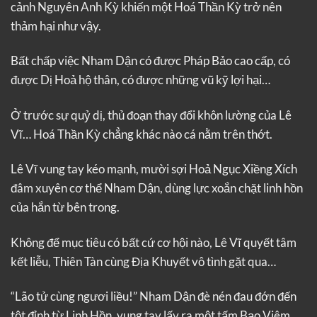
cảnh Nguyên Anh Kỳ khiến một Hoá Thần Kỳ trở nên
thảm hại như vậy.
Bất chấp việc Nham Dận có được Pháp Bảo cao cấp, có
được Dị Hoả hộ thân, có được những vũ kỹ lợi hại…
Ở trước sự quỷ dị, thủ đoạn thay đổi khôn lường của Lê
Vĩ… Hoá Thần Kỳ chẳng khác nào cá nằm trên thớt.
Lê Vĩ vung tay kéo mạnh, mười sợi Hoả Ngục Xiềng Xích
đâm xuyên cơ thể Nham Dận, dùng lực xoắn chặt linh hồn
của hắn từ bên trong.
Không để mục tiêu có bất cứ cơ hội nào, Lê Vĩ quyết tâm
kết liễu, Thiên Tàn cùng Địa Khuyết vô tình gặt qua…
“Lão tử cùng ngươi liều!” Nham Dận đè nén đau đớn đến
tột đỉnh từ Linh Hồn, vung tay lấy ra một tấm Bạo Viêm