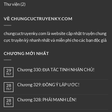
Thư viện
(2)
VỀ CHUNGCUCTRUYENKY.COM
chungcuctruyenky.com là website cập nhật truyện chung
cực truyền kỳ nhanh nhất và miễn phí cho các bạn độc giả
CHƯƠNG MỚI NHẤT
Chương 330: ĐỊA TẶC TINH NHẬN CHỦ!
29
Th7
Chương 329: ĐỒNG Ý LẬP ƯỚC!
28
Th7
Chương 328: PHẢI MẠNH LÊN!
28
Th7