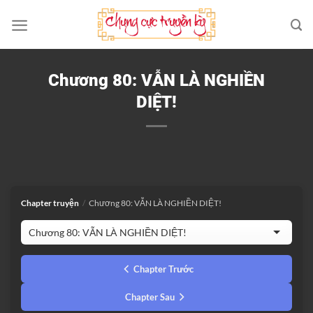
Bỏ
qua
nội
dung
Chương 80: VẪN LÀ NGHIỀN
DIỆT!
Chapter truyện
/
Chương 80: VẪN LÀ NGHIỀN DIỆT!
Chapter Trước
Chapter Sau