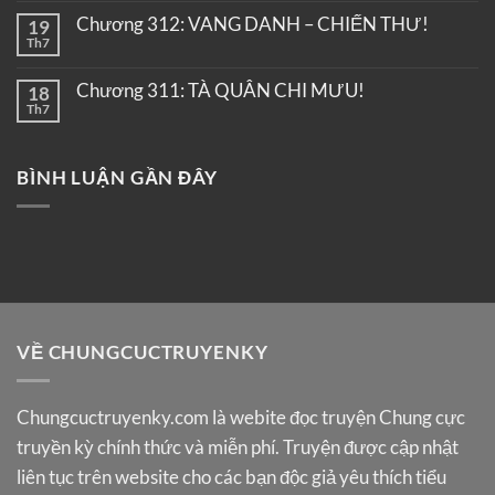
Chương 312: VANG DANH – CHIẾN THƯ!
19
Th7
Chương 311: TÀ QUÂN CHI MƯU!
18
Th7
BÌNH LUẬN GẦN ĐÂY
VỀ CHUNGCUCTRUYENKY
Chungcuctruyenky.com
là webite đọc truyện Chung cực
truyền kỳ chính thức và miễn phí. Truyện được cập nhật
liên tục trên website cho các bạn độc giả yêu thích tiểu