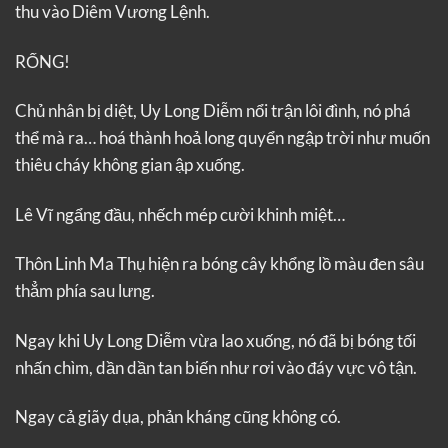
thu vào Diêm Vương Lệnh.
RỐNG!
Chủ nhân bị diệt, Uy Long Diễm nổi trận lôi đình, nó phá
thể mà ra… hoá thành hoả long quyển ngập trời như muốn
thiêu cháy không gian ập xuống.
Lê Vĩ ngẩng đầu, nhếch mép cười khinh miệt…
Thôn Linh Ma Thụ hiện ra bóng cây khổng lồ màu đen sâu
thẳm phía sau lưng.
Ngay khi Uy Long Diễm vừa lao xuống, nó đã bị bóng tối
nhấn chìm, dần dần tan biến như rơi vào đáy vực vô tận.
Ngay cả giãy dụa, phản kháng cũng không có.