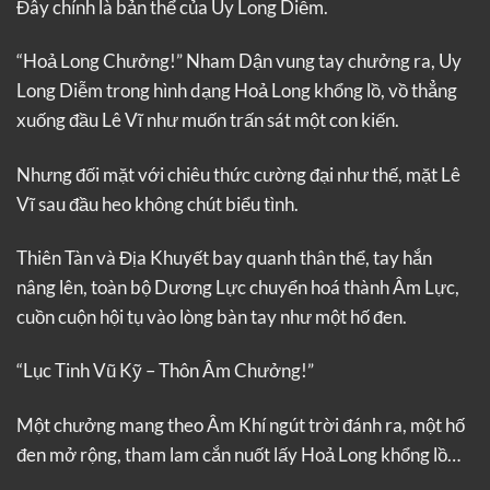
Đây chính là bản thể của Uy Long Diễm.
“Hoả Long Chưởng!” Nham Dận vung tay chưởng ra, Uy
Long Diễm trong hình dạng Hoả Long khổng lồ, vồ thẳng
xuống đầu Lê Vĩ như muốn trấn sát một con kiến.
Nhưng đối mặt với chiêu thức cường đại như thế, mặt Lê
Vĩ sau đầu heo không chút biểu tình.
Thiên Tàn và Địa Khuyết bay quanh thân thể, tay hắn
nâng lên, toàn bộ Dương Lực chuyển hoá thành Âm Lực,
cuồn cuộn hội tụ vào lòng bàn tay như một hố đen.
“Lục Tinh Vũ Kỹ – Thôn Âm Chưởng!”
Một chưởng mang theo Âm Khí ngút trời đánh ra, một hố
đen mở rộng, tham lam cắn nuốt lấy Hoả Long khổng lồ…