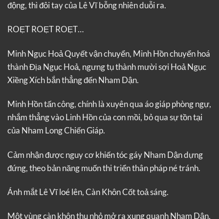
động, thì đôi tay của Lê Vĩ bỗng nhiên duỗi ra.
ROẸT ROẸT ROẸT…
Minh Ngục Hoả Quyết vận chuyển, Minh Hồn chuyển hoá
thành Địa Ngục Hoả, ngưng tụ thành mười sợi Hoả Ngục
Xiềng Xích bắn thẳng đến Nham Dận.
Minh Hồn tấn công, chính là xuyên qua áo giáp phòng ngự,
nhắm thẳng vào Linh Hồn của con mồi, bỏ qua sự tồn tại
của Nham Long Chiến Giáp.
Cảm nhận được nguy cơ khiến tóc gáy Nham Dận dựng
đứng, theo bản năng muốn thi triển thân pháp né tránh.
Ánh mắt Lê Vĩ loé lên, Càn Khôn Cốt toả sáng.
Một vùng càn khôn thu nhỏ mở ra xung quanh Nham Dận,