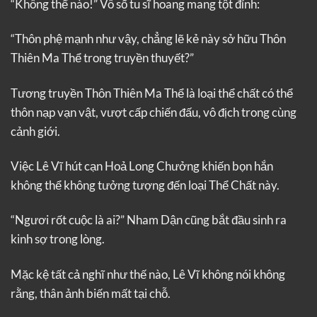
“Không thể nào!” Vô số tu sĩ hoang mang tột đỉnh:
“Thôn phệ mạnh như vậy, chẳng lẽ kẻ này sở hữu Thôn
Thiên Ma Thể trong truyền thuyết?”
Tương truyền Thôn Thiên Ma Thể là loại thể chất có thể
thôn nạp vạn vật, vượt cấp chiến đấu, vô địch trong cùng
cảnh giới.
Việc Lê Vĩ hút cạn Hoả Long Chưởng khiến bọn hắn
không thể không tưởng tượng đến loại Thể Chất này.
“Ngươi rốt cuộc là ai?” Nham Dận cũng bắt đầu sinh ra
kinh sợ trong lòng.
Mặc kệ tất cả nghĩ như thế nào, Lê Vĩ không nói không
rằng, thân ảnh biến mất tại chỗ.