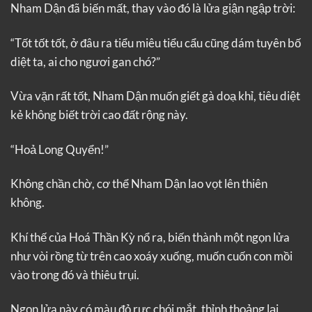
Nham Dận đã biến mất, thay vào đó là lửa giận ngập trời:
“Tốt tốt tốt, ở đâu ra tiểu miêu tiểu cẩu cũng dám tuyên bố
diệt ta, ai cho ngươi gan chó?”
Vừa vặn rất tốt, Nham Dận muốn giết gà doạ khỉ, tiêu diệt
kẻ không biết trời cao đất rộng này.
“Hoả Long Quyển!”
Không chần chờ, cơ thể Nham Dận lao vọt lên thiên
không.
Khí thế của Hoá Thần Kỳ nổ ra, biến thành một ngọn lửa
như vòi rồng từ trên cao xoáy xuống, muốn cuốn con mồi
vào trong đó và thiêu trụi.
Ngọn lửa này có màu đỏ rực chói mắt, thỉnh thoảng lại