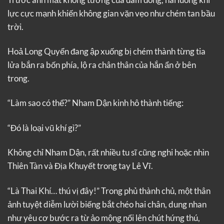
lực cực mạnh khiến không gian vặn vẹo như chém tan bầu
trời.
Hoả Long Quyển đang ập xuống bị chém thành từng tia
lửa bắn ra bốn phía, lộ ra chân thân của hắn ẩn ở bên
trong.
“Làm sao có thể?” Nham Dận kinh hô thành tiếng:
“Đó là loại vũ khí gì?”
Không chỉ Nham Dận, rất nhiều tu sĩ cũng nghi hoặc nhìn
Thiên Tàn và Địa Khuyết trong tay Lê Vĩ.
“Là Thai Khí… thú vị đây!” Trong phủ thành chủ, một thân
ảnh tuyệt diễm lười biếng bắt chéo hai chân, dung nhan
như yêu cơ bước ra từ ảo mộng nổi lên chút hứng thú,