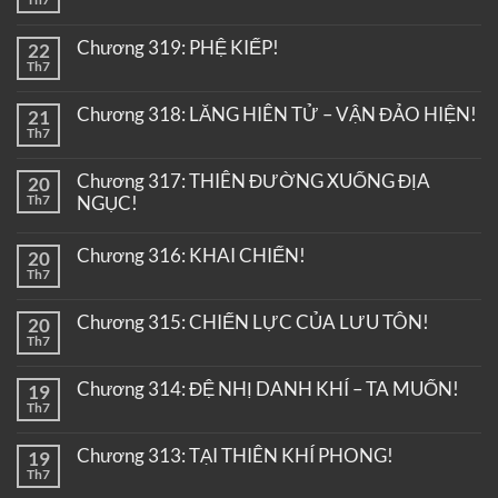
Chương 319: PHỆ KIẾP!
22
Th7
Chương 318: LĂNG HIÊN TỬ – VẬN ĐẢO HIỆN!
21
Th7
Chương 317: THIÊN ĐƯỜNG XUỐNG ĐỊA
20
Th7
NGỤC!
Chương 316: KHAI CHIẾN!
20
Th7
Chương 315: CHIẾN LỰC CỦA LƯU TÔN!
20
Th7
Chương 314: ĐỆ NHỊ DANH KHÍ – TA MUỐN!
19
Th7
Chương 313: TẠI THIÊN KHÍ PHONG!
19
Th7