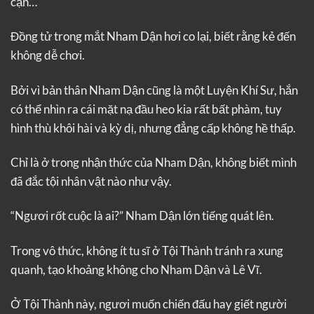
cạn…
Đồng tử trong mắt Nham Dận hơi co lại, biết rằng kẻ đến
không dễ chơi.
Bởi vì bản thân Nham Dận cũng là một Luyện Khí Sư, hắn
có thể nhìn ra cái mặt nạ đầu heo kia rất bất phàm, tuy
hình thù khôi hài và kỳ dị, nhưng đẳng cấp không hề thấp.
Chỉ là ở trong nhận thức của Nham Dận, không biết mình
đã đắc tội nhân vật nào như vậy.
“Ngươi rốt cuộc là ai?” Nham Dận lớn tiếng quát lên.
Trong vô thức, không ít tu sĩ ở Tội Thành tránh ra xung
quanh, tạo khoảng không cho Nham Dận và Lê Vĩ.
Ở Tội Thành này, ngươi muốn chiến đấu hay giết người