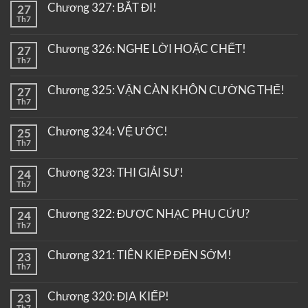
Chương 327: BẮT ĐI!
27
Th7
Chương 326: NGHE LỜI HOẶC CHẾT!
27
Th7
Chương 325: VẬN CÀN KHÔN CƯỜNG THẾ!
27
Th7
Chương 324: VỆ ƯỚC!
25
Th7
Chương 323: THI GIẢI SƯ!
24
Th7
Chương 322: ĐƯỢC NHẠC PHỤ CỨU?
24
Th7
Chương 321: TIÊN KIẾP ĐẾN SỚM!
23
Th7
Chương 320: ĐỊA KIẾP!
23
Th7