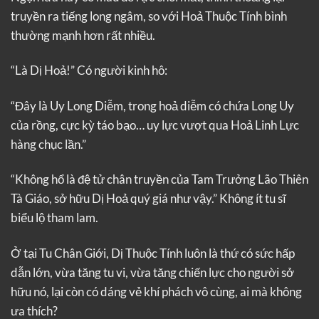
truyền ra tiếng long ngâm, so với Hoả Thuộc Tính bình
thường mạnh hơn rất nhiều.
“Là Dị Hoả!” Có người kinh hô:
“Đây là Uy Long Diễm, trong hoả diễm có chứa Long Uy
của rồng, cực kỳ táo bạo… uy lực vượt qua Hoả Linh Lực
hàng chục lần.”
“Không hổ là đệ tử chân truyền của Tam Trưởng Lão Thiên
Tà Giáo, sở hữu Dị Hoả quý giá như vậy.” Không ít tu sĩ
biểu lộ tham lam.
Ở tại Tu Chân Giới, Dị Thuộc Tính luôn là thứ có sức hấp
dẫn lớn, vừa tăng tu vi, vừa tăng chiến lực cho người sở
hữu nó, lại còn có dáng vẻ khí phách vô cùng, ai mà không
ưa thích?