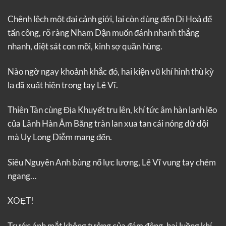
Chênh lệch một đại cảnh giới, lại còn dùng đến Dị Hoả để
tấn công, rõ ràng Nham Dận muốn đánh nhanh thắng
nhanh, diệt sát con mồi, kinh sợ quần hùng.
Nào ngờ ngay khoảnh khắc đó, hai kiện vũ khí hình thù kỳ
lạ đã xuất hiện trong tay Lê Vĩ.
Thiên Tàn cùng Địa Khuyết tru lên, khí tức âm hàn lạnh lẽo
của Lãnh Hàn Âm Băng tràn lan xua tan cái nóng dữ dội
mà Uy Long Diễm mang đến.
Siêu Nguyên Anh bùng nổ lực lượng, Lê Vĩ vung tay chém
ngang…
XOẸT!
Trước ánh mắt không tưởng của đám đông, hai luồng khí