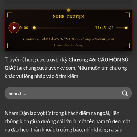
NGHE TRUYỆN
0:00
11:45
Chương 80: VẪN LÀ NGHIỀN DIỆT! · chungcuctruyenky.com
Giọng đọc tự động
Truyện Chung cực truyền kỳ
Chương 46: CÂU HỒN SỨ
GIẢ?
tại chungcuctruyenky.com. Nếu muốn tìm chương
khác vui lòng nhấp vào ô tìm kiếm
Nham Dận lao vọt từ trong khách điếm ra ngoài, liền
chứng kiến giữa đường cái lớn là một tên nam tử đeo mặt
nạ đầu heo, thân khoác trường bào, nhìn không ra sâu