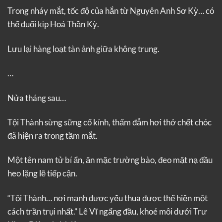
Trong nháy mắt, tốc độ của hắn từ Nguyên Anh Sơ Kỳ… có
thể đuổi kịp Hoá Thần Kỳ.
Lưu lại hàng loạt tàn ảnh giữa không trung.
…
Nửa tháng sau…
Tội Thành sừng sững cổ kính, thấm đẫm hơi thở chết chóc
đã hiện ra trong tầm mắt.
Một tên nam tử bí ẩn, ăn mặc trường bào, đeo mặt nạ đầu
heo lặng lẽ tiếp cận.
“Tội Thành… nơi mạnh được yếu thua được thể hiện một
cách trần trụi nhất.” Lê Vĩ ngẩng đầu, khoé môi dưới Trư