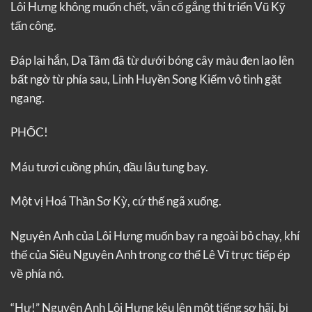
Lôi Hưng không muốn chết, vẫn cố gắng thi triển Vũ Kỹ
tấn công.
Đáp lại hắn, Dạ Tâm đã từ dưới bóng cây màu đen lao lên
bất ngờ từ phía sau, Linh Huyền Song Kiếm vô tình gặt
ngang.
PHỐC!
Máu tươi cuồng phún, đầu lâu tung bay.
Một vị Hoá Thần Sơ Kỳ, cứ thế ngã xuống.
Nguyên Anh của Lôi Hưng muốn bay ra ngoài bỏ chạy, khí
thế của Siêu Nguyên Anh trong cơ thể Lê Vĩ trực tiếp ép
về phía nó.
“Hự!” Nguyên Anh Lôi Hưng kêu lên một tiếng sợ hãi, bị