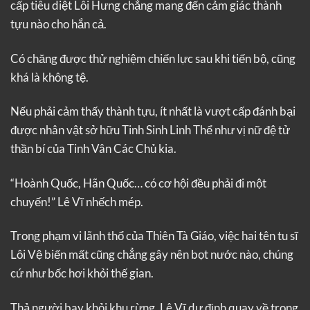
cấp tiêu diệt Lôi Hưng chẳng mang đến cảm giác thành
tựu nào cho hắn cả.
Có chăng được thử nghiệm chiến lực sau khi tiến bộ, cũng
khá là không tệ.
Nếu phải cảm thấy thành tựu, ít nhất là vượt cấp đánh bại
được nhân vật sở hữu Tinh Sinh Linh Thể như vị nữ đệ tử
thần bí của Tinh Vân Các Chủ kia.
“Hoành Quốc, Hãn Quốc… có cơ hội đều phải đi một
chuyến!” Lê Vĩ nhếch mép.
Trong phạm vi lãnh thổ của Thiên Tà Giáo, việc hai tên tu sĩ
Lôi Vệ biến mất cũng chẳng gây nên bọt nước nào, chúng
cứ như bốc hơi khỏi thế gian.
Thả người bay khỏi khu rừng, Lê Vĩ dự định quay về trong