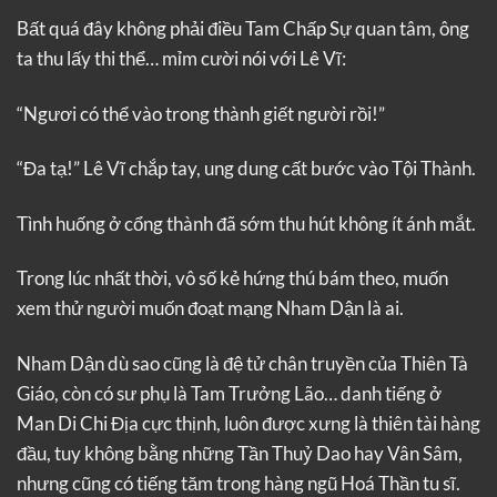
Bất quá đây không phải điều Tam Chấp Sự quan tâm, ông
ta thu lấy thi thể… mỉm cười nói với Lê Vĩ:
“Ngươi có thể vào trong thành giết người rồi!”
“Đa tạ!” Lê Vĩ chắp tay, ung dung cất bước vào Tội Thành.
Tình huống ở cổng thành đã sớm thu hút không ít ánh mắt.
Trong lúc nhất thời, vô số kẻ hứng thú bám theo, muốn
xem thử người muốn đoạt mạng Nham Dận là ai.
Nham Dận dù sao cũng là đệ tử chân truyền của Thiên Tà
Giáo, còn có sư phụ là Tam Trưởng Lão… danh tiếng ở
Man Di Chi Địa cực thịnh, luôn được xưng là thiên tài hàng
đầu, tuy không bằng những Tần Thuỷ Dao hay Vân Sâm,
nhưng cũng có tiếng tăm trong hàng ngũ Hoá Thần tu sĩ.