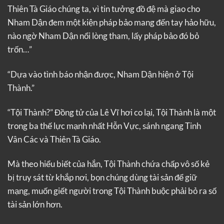
Thiên Tà Giáo chúng ta, vì tin tưởng đồ đệ mà giao cho
Nham Dận đem một kiện pháp bảo mang đến tay hảo hữu,
nào ngờ Nham Dận nổi lòng tham, lấy pháp bảo đó bỏ
trốn…”
“Dựa vào tình báo nhận được, Nham Dận hiện ở Tội
Thành.”
“Tội Thành?” Đồng tử của Lê Vĩ hơi co lại, Tội Thành là một
trong ba thế lực mạnh nhất Hỗn Vực, sánh ngang Tinh
Vân Các và Thiên Tà Giáo.
Mà theo hiểu biết của hắn, Tội Thành chứa chấp vô số kẻ
bị truy sát từ khắp nơi, bọn chúng dùng tài sản để giữ
mạng, muốn giết người trong Tội Thành buộc phải bỏ ra số
tài sản lớn hơn.