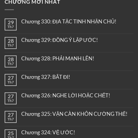
CHƯƠNG MỚI NHẤT
Chương 330: ĐỊA TẶC TINH NHẬN CHỦ!
29
Th7
Chương 329: ĐỒNG Ý LẬP ƯỚC!
28
Th7
Chương 328: PHẢI MẠNH LÊN!
28
Th7
Chương 327: BẮT ĐI!
27
Th7
Chương 326: NGHE LỜI HOẶC CHẾT!
27
Th7
Chương 325: VẬN CÀN KHÔN CƯỜNG THẾ!
27
Th7
Chương 324: VỆ ƯỚC!
25
Th7