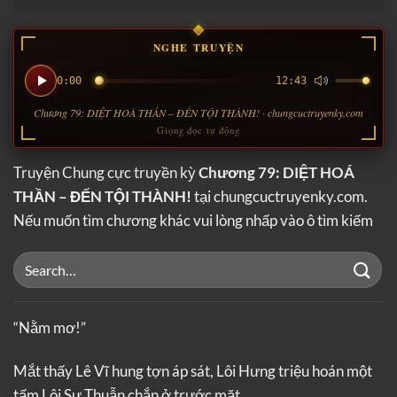
NGHE TRUYỆN
0:00
12:43
Chương 79: DIỆT HOÁ THẦN – ĐẾN TỘI THÀNH! · chungcuctruyenky.com
Giọng đọc tự động
Truyện Chung cực truyền kỳ
Chương 79: DIỆT HOÁ
THẦN – ĐẾN TỘI THÀNH!
tại chungcuctruyenky.com.
Nếu muốn tìm chương khác vui lòng nhấp vào ô tìm kiếm
“Nằm mơ!”
Mắt thấy Lê Vĩ hung tợn áp sát, Lôi Hưng triệu hoán một
tấm Lôi Sư Thuẫn chắn ở trước mặt.