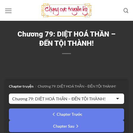
Bỏ
qua
nội
dung
Chương 79: DIỆT HOÁ THẦN –
ĐẾN TỘI THÀNH!
Chapter truyện
/
Chương 79: DIỆT HOÁ THẦN – ĐẾN TỘI THÀNH!
Chapter Trước
Chapter Sau