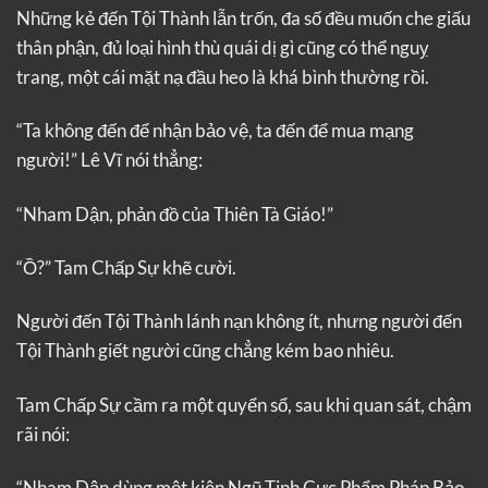
Những kẻ đến Tội Thành lẫn trốn, đa số đều muốn che giấu
thân phận, đủ loại hình thù quái dị gì cũng có thể nguỵ
trang, một cái mặt nạ đầu heo là khá bình thường rồi.
“Ta không đến để nhận bảo vệ, ta đến để mua mạng
người!” Lê Vĩ nói thẳng:
“Nham Dận, phản đồ của Thiên Tà Giáo!”
“Ồ?” Tam Chấp Sự khẽ cười.
Người đến Tội Thành lánh nạn không ít, nhưng người đến
Tội Thành giết người cũng chẳng kém bao nhiêu.
Tam Chấp Sự cầm ra một quyển sổ, sau khi quan sát, chậm
rãi nói:
“Nham Dận dùng một kiện Ngũ Tinh Cực Phẩm Pháp Bảo