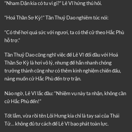
“Nham Dận kia có tu vi gì?” Lê Vĩ hứng thú hỏi.
“Hoá Thần Sơ Kỳ!” Tần Thuỷ Dao nghiêm túc nói:
“Có thể hơi quá sức với ngươi, ta có thể cử theo Hắc Phù
hỗ trợ.”
Tần Thuỷ Dao cũng nghĩ việc để Lê Vĩ đối đầu với Hoá
Thần Sơ Kỳ là hơi vô lý, nhưng để hắn nhanh chóng
trưởng thành cũng như có thêm kinh nghiệm chiến đấu,
nàng muốn cử Hắc Phù đến trợ trận.
Nào ngờ, Lê Vĩ lắc đầu: “Nhiệm vụ này ta nhận, không cần
cử Hắc Phù đến!”
Tốt lắm, vừa rồi tên Lôi Hưng kia chỉ là tay sai của Thái
Tử… không đủ tư cách để Lê Vĩ bạo phát toàn lực.