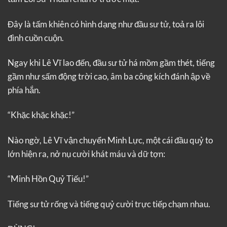
Đây là tấm khiên có hình dạng như đầu sư tử, toả ra lôi
đình cuồn cuộn.
Ngay khi Lê Vĩ lao đến, đầu sư tử há mồm gầm thét, tiếng
gầm như sấm động trời cao, âm ba công kích đánh ập về
phía hắn.
“Khặc khặc khặc!”
Nào ngờ, Lê Vĩ vận chuyển Minh Lực, một cái đầu quỷ to
lớn hiện ra, nở nụ cười khát máu và dữ tợn:
“Minh Hồn Quỷ Tiếu!”
Tiếng sư tử rống và tiếng quỷ cười trực tiếp chạm nhau.