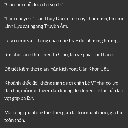
“Còn làm chỗ dựa cho sư đệ.”
“Lắm chuyện!” Tần Thuỷ Dao bị tên này chọc cười, thu hồi
Linh Lực cắt ngang Truyền Âm.
Lê Vĩ nhún vai, không chần chờ thay đổi phương hướng…
Rời khỏi lãnh thổ Thiên Tà Giáo, lao về phía Tội Thành.
Để tiết kiệm thời gian, hắn kích hoạt Càn Khôn Cốt.
Khoảnh khắc đó, không gian dưới chân Lê Vĩ như có lực
đàn hồi, mỗi một bước đạp không đều khiến cơ thể hắn lao
vọt gấp ba lần.
Mà xung quanh cơ thể, thời gian lại trôi nhanh hơn, gia tốc
toàn thân.