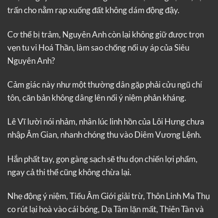
trấn cho nằm rạp xuống đất không dám động đậy.
Cơ thể bị trảm, Nguyên Anh còn lại không giữ được trọn
vẹn tu vi Hoá Thần, làm sao chống nổi uy áp của Siêu
Nguyên Anh?
Cảm giác này như một thường dân gặp phải cửu ngũ chí
tôn, căn bản không dâng lên nổi ý niệm phản kháng.
Lê Vĩ lười nói nhảm, nhân lúc linh hồn của Lôi Hưng chưa
nhập Âm Gian, nhanh chóng thu vào Diêm Vương Lệnh.
Hắn phất tay, gọn gàng sạch sẽ thu dọn chiến lợi phẩm,
ngay cả thi thể cũng không chừa lại.
Nhẹ động ý niệm, Tiểu Âm Giới giải trừ, Thôn Linh Ma Thụ
co rút lại hoà vào cái bóng, Dạ Tâm lặn mất, Thiên Tàn và