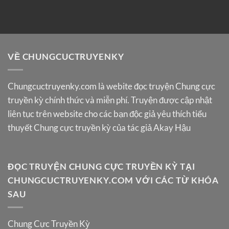
VỀ CHUNGCUCTRUYENKY
Chungcuctruyenky.com
là webite đọc truyện Chung cực
truyền kỳ chính thức và miễn phí. Truyện được cập nhật
liên tục trên website cho các bạn độc giả yêu thích tiểu
thuyết Chung cực truyền kỳ của tác giả Akay Hậu
ĐỌC TRUYỆN CHUNG CỰC TRUYỀN KỲ TẠI
CHUNGCUCTRUYENKY.COM VỚI CÁC TỪ KHÓA
SAU
Chung Cực Truyền Kỳ