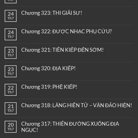
Chương 323: THI GIẢI SƯ!
24
Th7
Chương 322: ĐƯỢC NHẠC PHỤ CỨU?
24
Th7
Chương 321: TIÊN KIẾP ĐẾN SỚM!
23
Th7
Chương 320: ĐỊA KIẾP!
23
Th7
Chương 319: PHỆ KIẾP!
22
Th7
Chương 318: LĂNG HIÊN TỬ – VẬN ĐẢO HIỆN!
21
Th7
Chương 317: THIÊN ĐƯỜNG XUỐNG ĐỊA
20
Th7
NGỤC!