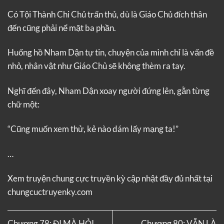
Có Tội Thành Chi Chủ trấn thủ, dù là Giáo Chủ đích thân
đến cũng phải nể mặt ba phần.
Huống hồ Nham Dận tự tin, chuyện của mình chỉ là vấn đề
nhỏ, nhân vật như Giáo Chủ sẽ không thèm ra tay.
Nghĩ đến đây, Nham Dận xoay người đứng lên, gằn từng
chữ một:
“Cũng muốn xem thử, kẻ nào dám lấy mạng ta!”
…
Xem truyện
chung cực truyền kỳ
cập nhật đầy đủ nhất tại
chungcuctruyenky.com
Chương 78: ĐI MÀ HỎI
Chương 80: VẪN LÀ