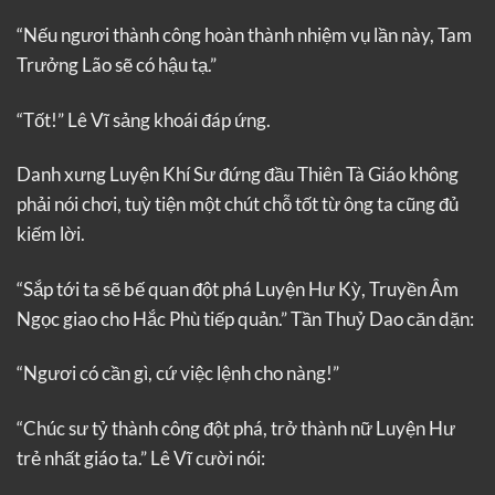
“Nếu ngươi thành công hoàn thành nhiệm vụ lần này, Tam
Trưởng Lão sẽ có hậu tạ.”
“Tốt!” Lê Vĩ sảng khoái đáp ứng.
Danh xưng Luyện Khí Sư đứng đầu Thiên Tà Giáo không
phải nói chơi, tuỳ tiện một chút chỗ tốt từ ông ta cũng đủ
kiếm lời.
“Sắp tới ta sẽ bế quan đột phá Luyện Hư Kỳ, Truyền Âm
Ngọc giao cho Hắc Phù tiếp quản.” Tần Thuỷ Dao căn dặn:
“Ngươi có cần gì, cứ việc lệnh cho nàng!”
“Chúc sư tỷ thành công đột phá, trở thành nữ Luyện Hư
trẻ nhất giáo ta.” Lê Vĩ cười nói: