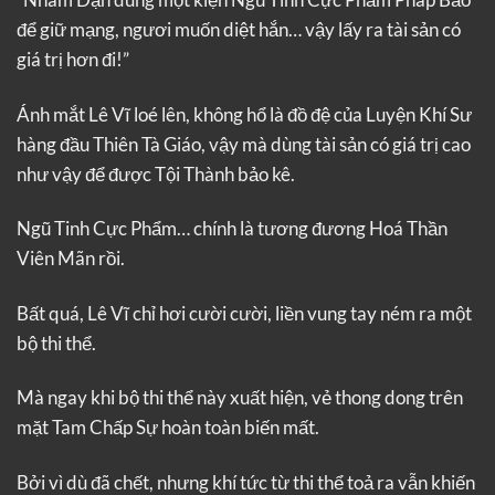
để giữ mạng, ngươi muốn diệt hắn… vậy lấy ra tài sản có
giá trị hơn đi!”
Ánh mắt Lê Vĩ loé lên, không hổ là đồ đệ của Luyện Khí Sư
hàng đầu Thiên Tà Giáo, vậy mà dùng tài sản có giá trị cao
như vậy để được Tội Thành bảo kê.
Ngũ Tinh Cực Phẩm… chính là tương đương Hoá Thần
Viên Mãn rồi.
Bất quá, Lê Vĩ chỉ hơi cười cười, liền vung tay ném ra một
bộ thi thể.
Mà ngay khi bộ thi thể này xuất hiện, vẻ thong dong trên
mặt Tam Chấp Sự hoàn toàn biến mất.
Bởi vì dù đã chết, nhưng khí tức từ thi thể toả ra vẫn khiến