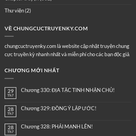
Thư viện
(2)
VỀ CHUNGCUCTRUYENKY.COM
chungcuctruyenky.com là website cập nhật truyện chung
cực truyền kỳ nhanh nhất và miễn phí cho các bạn độc giả
CHƯƠNG MỚI NHẤT
Chương 330: ĐỊA TẶC TINH NHẬN CHỦ!
29
Th7
Chương 329: ĐỒNG Ý LẬP ƯỚC!
28
Th7
Chương 328: PHẢI MẠNH LÊN!
28
Th7