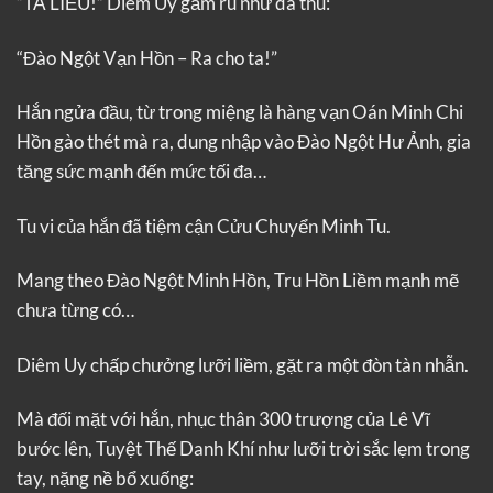
“TA LIỀU!” Diêm Uy gầm rú như dã thú:
“Đào Ngột Vạn Hồn – Ra cho ta!”
Hắn ngửa đầu, từ trong miệng là hàng vạn Oán Minh Chi
Hồn gào thét mà ra, dung nhập vào Đào Ngột Hư Ảnh, gia
tăng sức mạnh đến mức tối đa…
Tu vi của hắn đã tiệm cận Cửu Chuyển Minh Tu.
Mang theo Đào Ngột Minh Hồn, Tru Hồn Liềm mạnh mẽ
chưa từng có…
Diêm Uy chấp chưởng lưỡi liềm, gặt ra một đòn tàn nhẫn.
Mà đối mặt với hắn, nhục thân 300 trượng của Lê Vĩ
bước lên, Tuyệt Thế Danh Khí như lưỡi trời sắc lẹm trong
tay, nặng nề bổ xuống: