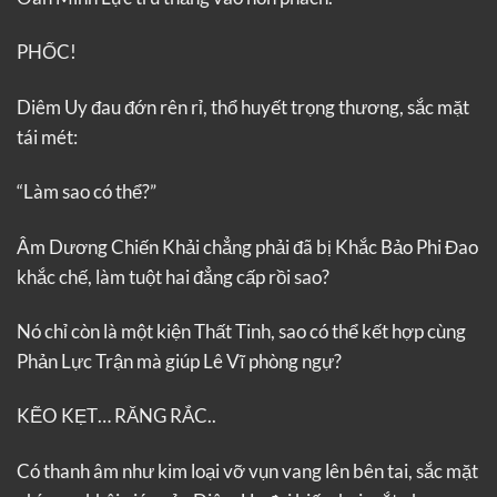
PHỐC!
Diêm Uy đau đớn rên rỉ, thổ huyết trọng thương, sắc mặt
tái mét:
“Làm sao có thể?”
Âm Dương Chiến Khải chẳng phải đã bị Khắc Bảo Phi Đao
khắc chế, làm tuột hai đẳng cấp rồi sao?
Nó chỉ còn là một kiện Thất Tinh, sao có thể kết hợp cùng
Phản Lực Trận mà giúp Lê Vĩ phòng ngự?
KẼO KẸT… RĂNG RẮC..
Có thanh âm như kim loại vỡ vụn vang lên bên tai, sắc mặt