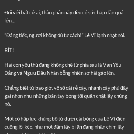
Đối với bất cứ ai, thân phận này đều có sức hấp dẫn quá
lớn…
“Đáng tiếc, ngươi không đủ tư cách!” Lê Vĩ lạnh nhạt nói.
RÍT!
Hai con yêu thú đang khống chế từ phía sau là Vạn Yêu
Đằng và Ngưu Đầu Nhân bỗng nhiên sợ hãi gào lên.
Chẳng biết từ bao giờ, vô số cái rễ cây, nhánh cây phủ đầy
gai nhọn như những bàn tay bóng tối quấn chặt lấy chúng
nó.
Một cổ hấp lực khủng bố từ dưới cái bóng của Lê Vĩ điên
cuồng lôi kéo, như một đầm lầy bí ẩn đang nhấn chìm lấy