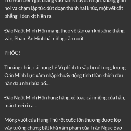
Tru Hồn Liềm gặt thẳng vào Tàn Khuyết Nhận, không gian
nơi va chạm lập tức đứt đoạn thành hai khúc, một vết cắt
phẳng lì đen kịt hiện ra.
Đào Ngột Minh Hồn mang theo vô tận oán khí xông thẳng
vào, Phàm Ăn Hình há miệng cắn nuốt.
PHỐC!
Thoáng chốc, cái bụng Lê Vĩ phình to sắp bị nổ tung, lượng
Oán Minh Lực xâm nhập khuấy động tinh thần khiến đầu
hắn đau như búa bổ…
Đào Ngột Minh Hồn hung hăng xé toạc cái miệng của hắn,
máu tươi rỉ ra…
Móng vuốt của Hung Thú rốt cuộc tổn thương được lớp
vảy tưởng chừng bất khả xâm phạm của Trấn Ngục Bạo