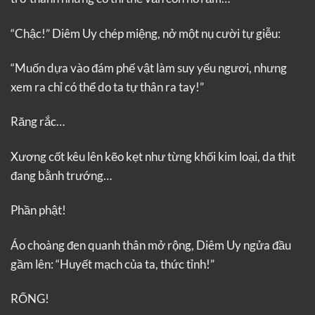
“Chậc!” Diêm Uy chép miệng, nở một nụ cười tự giễu:
“Muốn dựa vào đám phế vật làm suy yếu ngươi, nhưng
xem ra chỉ có thể do ta tự thân ra tay!”
Răng rắc…
Xương cốt kêu lên kẽo kẹt như từng khối kim loại, da thịt
đang bằnh trướng…
Phần phật!
Áo choàng đen quanh thân mở rộng, Diêm Uy ngửa đầu
gầm lên: “Huyết mạch của ta, thức tỉnh!”
RỐNG!