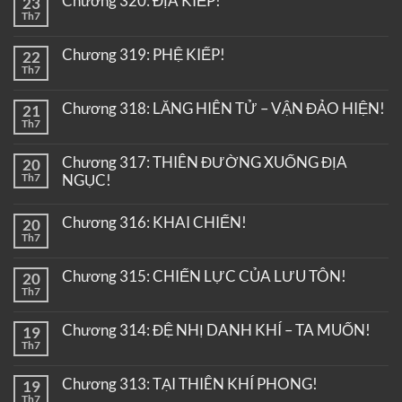
Chương 320: ĐỊA KIẾP!
23
Th7
Chương 319: PHỆ KIẾP!
22
Th7
Chương 318: LĂNG HIÊN TỬ – VẬN ĐẢO HIỆN!
21
Th7
Chương 317: THIÊN ĐƯỜNG XUỐNG ĐỊA
20
Th7
NGỤC!
Chương 316: KHAI CHIẾN!
20
Th7
Chương 315: CHIẾN LỰC CỦA LƯU TÔN!
20
Th7
Chương 314: ĐỆ NHỊ DANH KHÍ – TA MUỐN!
19
Th7
Chương 313: TẠI THIÊN KHÍ PHONG!
19
Th7