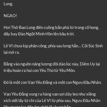
Long.
NGAO!
Hơi Thở Bạo Long điên cuồng bắn phá từ trong cổ họng,
đẩy bay Đào Ngột Minh Hồn lên bầu trời.
Lê Vĩ chưa kịp phản công, phía sau lưng hắn… Cõi Súc Sinh
lại mở ra.
Bằng vào nguồn năng lượng dồi dào lúc này, Diêm Uy lại
triệu hoán ra hai con Yêu Thú từ Yêu Môn.
Đó là một con Vạn Yêu Đằng và một con Ngưu Đầu Nhân.
Vạn Yêu Đằng vung ra hàng vạn sợi dây leo như xiềng
xích siết lấy tứ chi của Lê Vĩ từ phía sau, Ngưu Đầu Nhân
liều mạng lao đến ôm chặt lấy bụng hắn…