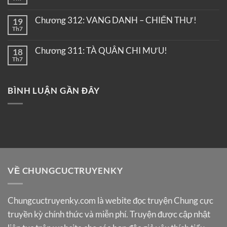
Chương 312: VANG DANH – CHIẾN THƯ!
19
Th7
Chương 311: TÀ QUÂN CHI MƯU!
18
Th7
BÌNH LUẬN GẦN ĐÂY
VỀ CHUNGCUCTRUYENKY
Chungcuctruyenky.com
là webite đọc truyện Chung cực
truyền kỳ chính thức và miễn phí. Truyện được cập nhật