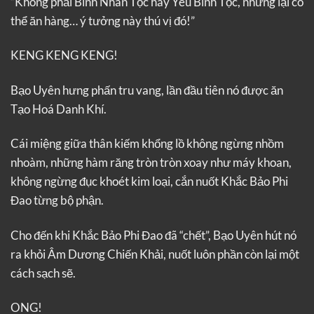
“Không phải Binh Nhân Tộc hay Yêu Binh Tộc, nhưng lại có
thể ăn hàng… ý tưởng này thú vị đó!”
KENG KENG KENG!
Bạo Uyên hưng phấn tru vang, lần đầu tiên nó được ăn
Tạo Hoá Danh Khí.
Cái miệng giữa thân kiếm khổng lồ không ngừng nhồm
nhoàm, những hàm răng tròn tròn xoay như máy khoan,
không ngừng đục khoét kim loại, cắn nuốt Khắc Bảo Phi
Đao từng bộ phận.
Cho đến khi Khắc Bảo Phi Đao đã “chết”, Bạo Uyên hút nó
ra khỏi Âm Dương Chiến Khải, nuốt luôn phần còn lại một
cách sạch sẽ.
ONG!