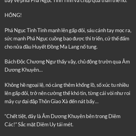
bay về phía Phá Ngục Tinh Tinh và chụp qua thân thể nó.
HỐNG!
Phá Ngục Tinh Tinh mạnh lên gấp đôi, sáu cánh tay mọc ra,
sức mạnh Phá Ngục cuồng bạo được thi triển, cứ thế đấm
cho nửa đầu Huyết Đồng Ma Lang nổ tung.
Bách Độc Chương Ngư thấy vậy, chủ động trườn qua Âm
Dương Khuyên…
Không hề ngoại lệ, nó càng thêm khổng lồ, số xúc tu nhiều
lên gấp đôi, trở nên cường thế khó tin, từng cái vòi như roi
mây cự đại đập Thôn Giao Xà đến nát bấy…
“Chết tiệt, đây là Âm Dương Khuyên bên trong Diêm
Các!” Sắc mặt Diêm Uy tái mét.