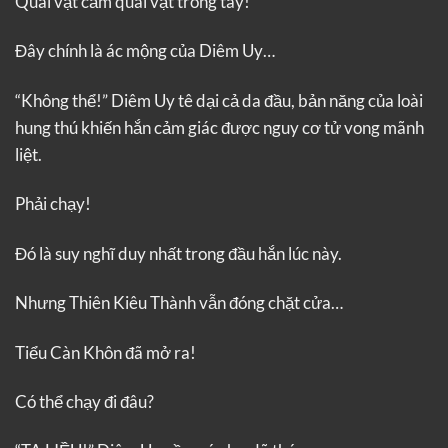
Quái vật cầm quái vật trong tay!
Đây chính là ác mộng của Diêm Uy…
“Không thể!” Diêm Uy tê dại cả da đầu, bản năng của loài
hung thú khiến hắn cảm giác được nguy cơ tử vong mãnh
liệt.
Phải chạy!
Đó là suy nghĩ duy nhất trong đầu hắn lúc này.
Nhưng Thiên Kiêu Thành vẫn đóng chặt cửa…
Tiểu Càn Khôn đã mở ra!
Có thể chạy đi đâu?