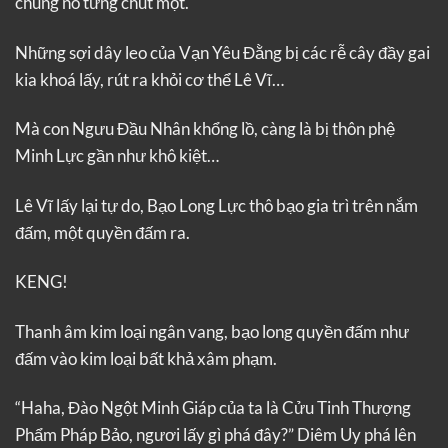
chúng nó từng chút một.
Những sợi dây leo của Vạn Yêu Đằng bị các rễ cây đầy gai
kia khoá lấy, rút ra khỏi cơ thể Lê Vĩ…
Mà con Ngưu Đầu Nhân khổng lồ, càng là bị thôn phệ
Minh Lực gần như khô kiệt…
Lê Vĩ lấy lại tự do, Bạo Long Lực thô bạo gia trì trên nắm
đấm, một quyền đấm ra.
KENG!
Thanh âm kim loại ngân vang, bạo long quyền đấm như
đấm vào kim loại bất khả xâm phạm.
“Haha, Đào Ngột Minh Giáp của ta là Cửu Tinh Thượng
Phẩm Pháp Bảo, ngươi lấy gì phá đây?” Diêm Uy phá lên