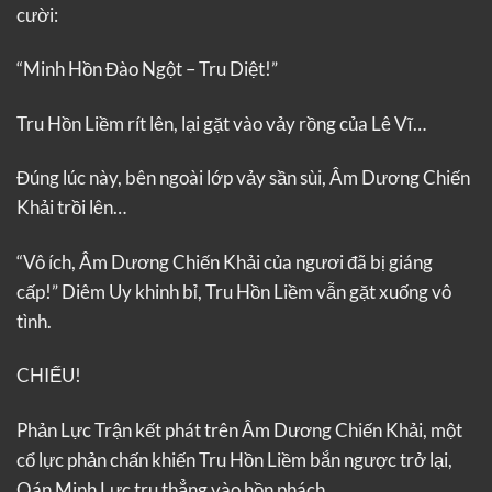
cười:
“Minh Hồn Đào Ngột – Tru Diệt!”
Tru Hồn Liềm rít lên, lại gặt vào vảy rồng của Lê Vĩ…
Đúng lúc này, bên ngoài lớp vảy sần sùi, Âm Dương Chiến
Khải trồi lên…
“Vô ích, Âm Dương Chiến Khải của ngươi đã bị giáng
cấp!” Diêm Uy khinh bỉ, Tru Hồn Liềm vẫn gặt xuống vô
tình.
CHIẾU!
Phản Lực Trận kết phát trên Âm Dương Chiến Khải, một
cổ lực phản chấn khiến Tru Hồn Liềm bắn ngược trở lại,
Oán Minh Lực tru thẳng vào hồn phách.