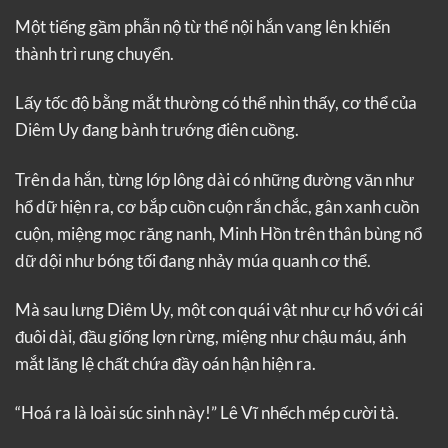
Một tiếng gầm phẫn nộ từ thể nội hắn vang lên khiến
thành trì rung chuyển.
Lấy tốc độ bằng mắt thường có thể nhìn thấy, cơ thể của
Diêm Uy đang bành trướng điên cuồng.
Trên da hắn, từng lớp lông dài có những đường văn như
hổ dữ hiện ra, cơ bắp cuồn cuộn rắn chắc, gân xanh cuồn
cuộn, miệng mọc răng nanh, Minh Hồn trên thân bùng nổ
dữ dội như bóng tối đang nhảy múa quanh cơ thể.
Mà sau lưng Diêm Uy, một con quái vật như cự hổ với cái
đuôi dài, đầu giống lợn rừng, miệng như chậu máu, ánh
mắt lăng lệ chất chứa đầy oán hận hiện ra.
“Hoá ra là loài súc sinh này!” Lê Vĩ nhếch mép cười tà.