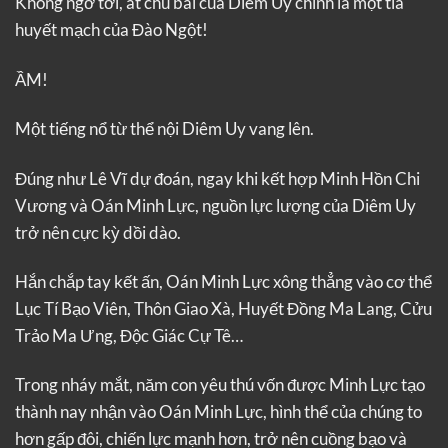
Không ngờ tới, át chủ bài của Diêm Uy chính là một tia
huyết mạch của Đào Ngột!
ẦM!
Một tiếng nổ từ thể nội Diêm Uy vang lên.
Đúng như Lê Vĩ dự đoán, ngay khi kết hợp Minh Hồn Chi
Vương và Oán Minh Lực, nguồn lực lượng của Diêm Uy
trở nên cực kỳ dồi dào.
Hắn chắp tay kết ấn, Oán Minh Lực xông thẳng vào cơ thể
Lục Tí Bạo Viên, Thôn Giao Xà, Huyết Đồng Ma Lang, Cửu
Trảo Ma Ưng, Độc Giác Cự Tê…
Trong nháy mắt, năm con yêu thú vốn được Minh Lực tạo
thành nay nhận vào Oán Minh Lực, hình thể của chúng to
hơn gấp đôi, chiến lực mạnh hơn, trở nên cuồng bạo và