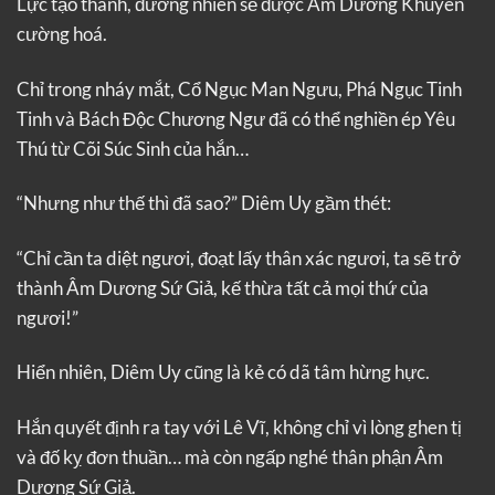
Lực tạo thành, đương nhiên sẽ được Âm Dương Khuyên
cường hoá.
Chỉ trong nháy mắt, Cổ Ngục Man Ngưu, Phá Ngục Tinh
Tinh và Bách Độc Chương Ngư đã có thể nghiền ép Yêu
Thú từ Cõi Súc Sinh của hắn…
“Nhưng như thế thì đã sao?” Diêm Uy gầm thét:
“Chỉ cần ta diệt ngươi, đoạt lấy thân xác ngươi, ta sẽ trở
thành Âm Dương Sứ Giả, kế thừa tất cả mọi thứ của
ngươi!”
Hiển nhiên, Diêm Uy cũng là kẻ có dã tâm hừng hực.
Hắn quyết định ra tay với Lê Vĩ, không chỉ vì lòng ghen tị
và đố kỵ đơn thuần… mà còn ngấp nghé thân phận Âm
Dương Sứ Giả.