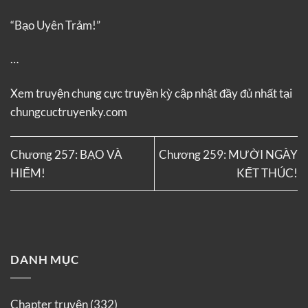
“Bạo Uyên Trảm!”
…
Xem truyện
chung cực truyền kỳ
cập nhật đầy đủ nhất tại
chungcuctruyenky.com
Chương 257: BẠO VÀ
Chương 259: MƯỜI NGÀY
HIỂM!
KẾT THÚC!
DANH MỤC
Chapter truyện
(332)