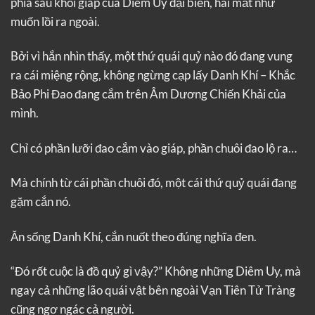
phía sau khôi giáp của Diêm Uy đại biến, hai mắt như
muốn lồi ra ngoài.
Bởi vì hắn nhìn thấy, một thứ quái quỷ nào đó đang vung
ra cái miệng rộng, không ngừng cạp lấy Danh Khí – Khắc
Bảo Phi Đao đang cắm trên Âm Dương Chiến Khải của
mình.
Chỉ có phần lưỡi đao cắm vào giáp, phần chuôi đao lộ ra…
Mà chính từ cái phần chuôi đó, một cái thứ quỷ quái đang
gặm cắn nó.
Ăn sống Danh Khí, cắn nuốt theo đúng nghĩa đen.
“Đó rốt cuộc là đồ quỷ gì vậy?” Không những Diêm Uy, mà
ngay cả những lão quái vật bên ngoài Vạn Tiên Tử Tràng
cũng ngơ ngác cả người.