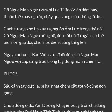
Cổ Ngục Man Ngưu vừa bị Lục Tí Bạo Viên đấm bay,
thuận thế xoay người, nhảy qua vòng tròn khổng lồ đó…
Cảnh tượng khó tin xảy ra, nguồn Âm Lực trong thể nội
Cổ Ngục Man Ngưu bùng nổ, đôi mắt nó đỏ ngầu, cơ thể
biến lớn gấp đôi, chiến lực điên cuồng tăng lên.
Ngay khi Lục Tí Bạo Viên vừa đuổi đến, Cổ Ngục Man
Ngưu với cặp sừng trâu trong tay dũng mãnh chém ra…
PHỐC!
Sáu cánh tay đứt lìa, bị hai nhát chém cắt gọt vô cùng gọn
gàng.
Chưa dừng ở đó, Âm Dương Khuyên xoay tròn chủ động