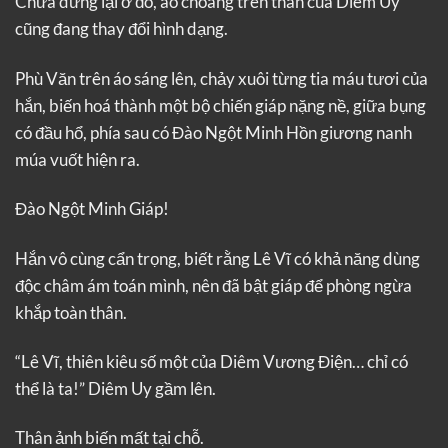
Chưa dừng lại ở đó, áo choàng trên thân của Diêm Uy
cũng đang thay đổi hình dạng.
Phù Văn trên áo sáng lên, chảy xuôi từng tia máu tươi của
hắn, biến hoá thành một bộ chiến giáp nặng nề, giữa bụng
có đầu hổ, phía sau có Đào Ngột Minh Hồn giương nanh
múa vuốt hiện ra.
Đào Ngột Minh Giáp!
Hắn vô cùng cẩn trọng, biết rằng Lê Vĩ có khả năng dùng
độc châm ám toán mình, nên đã bật giáp để phòng ngừa
khắp toàn thân.
“Lê Vĩ, thiên kiêu số một của Diêm Vương Điện… chỉ có
thể là ta!” Diêm Uy gầm lên.
Thân ảnh biến mất tại chỗ.