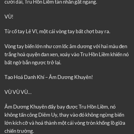
cười dài, Tru Hồn Liềm tàn nhẫn gặt ngang.
VÙ!
Từ cổ tay Lê Vĩ, một cái vòng tay bất chợt bay ra.
Vòng tay biến lớn như cơn lốc âm dương với hai màu đen
trắng hoà quyện đan xen, xoáy vào Tru Hồn Liềm khiến nó
bất ngờ bắn ngược trở lại.
Tạo Hoá Danh Khí – Âm Dương Khuyên!
VÙ VÙ VÙ…
Âm Dương Khuyên đẩy bay được Tru Hồn Liềm, nó
không tấn công Diêm Uy, thay vào đó không ngừng biến
lớn kích cỡ và hoá thành một cái vòng tròn khổng lồ giữa
chiến trường.