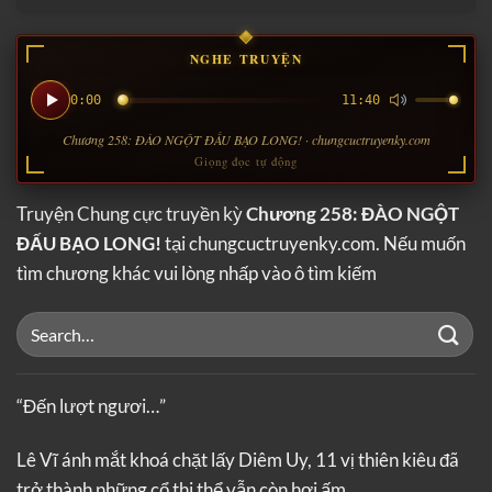
NGHE TRUYỆN
0:00
11:40
Chương 258: ĐÀO NGỘT ĐẤU BẠO LONG! · chungcuctruyenky.com
Giọng đọc tự động
Truyện Chung cực truyền kỳ
Chương 258: ĐÀO NGỘT
ĐẤU BẠO LONG!
tại chungcuctruyenky.com. Nếu muốn
tìm chương khác vui lòng nhấp vào ô tìm kiếm
“Đến lượt ngươi…”
Lê Vĩ ánh mắt khoá chặt lấy Diêm Uy, 11 vị thiên kiêu đã
trở thành những cổ thi thể vẫn còn hơi ấm…