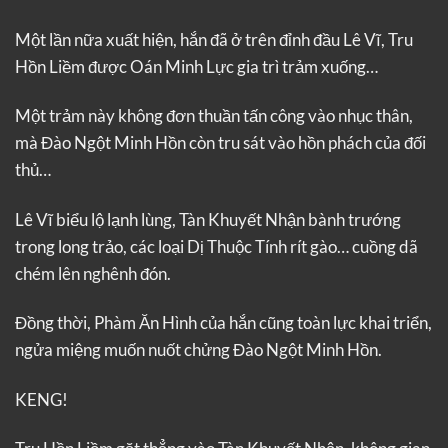
Một lần nữa xuất hiện, hắn đã ở trên đỉnh đầu Lê Vĩ, Tru
Hồn Liềm được Oán Minh Lực gia trì trảm xuống…
Một trảm này không đơn thuần tấn công vào nhục thân,
mà Đào Ngột Minh Hồn còn tru sát vào hồn phách của đối
thủ…
Lê Vĩ biểu lộ lạnh lùng, Tàn Khuyết Nhận bành trướng
trong long trảo, các loại Dị Thuộc Tính rít gào… cuồng dã
chém lên nghênh đón.
Đồng thời, Phàm Ăn Hình của hắn cũng toàn lực khai triển,
ngửa miệng muốn nuốt chửng Đào Ngột Minh Hồn.
KENG!