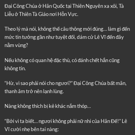
Đại Công Chúa ở Hãn Quốc tại Thiên Nguyên xa xôi, Tà
Liễu ở Thiên Tà Giáo nơi Hỗn Vực.
Theo lý mà nói, không thể câu thông mới đúng… làm gì đến
mức tin tưởng gần như tuyệt đối, dám cử Lê Vĩ đến đây
nằm vùng?
Nếu không có quan hệ đặc thù, có đánh chết hắn cũng
không tin.
“Hừ, vì sao phải nói cho ngươi?” Đại Công Chúa bất mãn,
thanh âm trở nên lạnh lùng.
Nàng không thích bị kẻ khác nắm thóp…
“Bởi vì ta biết… ngươi không phải nữ nhi của Hãn Đế!” Lê
Vĩ cười nhẹ bên tai nàng: