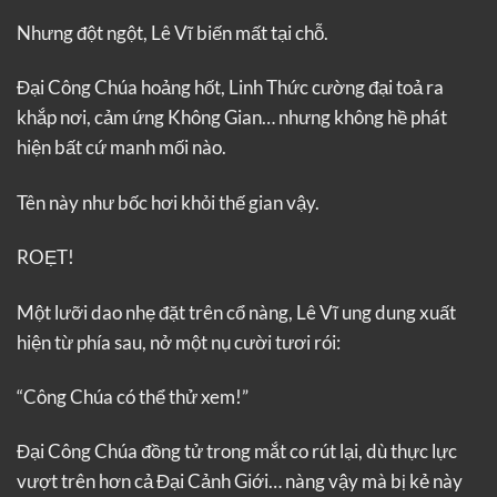
Nhưng đột ngột, Lê Vĩ biến mất tại chỗ.
Đại Công Chúa hoảng hốt, Linh Thức cường đại toả ra
khắp nơi, cảm ứng Không Gian… nhưng không hề phát
hiện bất cứ manh mối nào.
Tên này như bốc hơi khỏi thế gian vậy.
ROẸT!
Một lưỡi dao nhẹ đặt trên cổ nàng, Lê Vĩ ung dung xuất
hiện từ phía sau, nở một nụ cười tươi rói:
“Công Chúa có thể thử xem!”
Đại Công Chúa đồng tử trong mắt co rút lại, dù thực lực
vượt trên hơn cả Đại Cảnh Giới… nàng vậy mà bị kẻ này