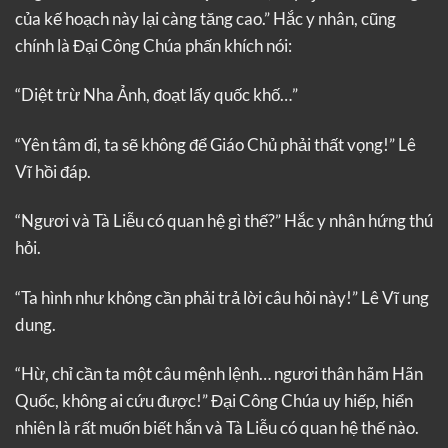
của kế hoạch này lại càng tăng cao.” Hắc y nhân, cũng
chính là Đại Công Chúa phấn khích nói:
“Diệt trừ Nha Ảnh, đoạt lấy quốc khố…”
“Yên tâm đi, ta sẽ không để Giáo Chủ phải thất vọng!” Lê
Vĩ hồi đáp.
“Ngươi và Tà Liễu có quan hệ gì thế?” Hắc y nhân hứng thú
hỏi.
“Ta hình như không cần phải trả lời câu hỏi này!” Lê Vĩ ung
dung.
“Hừ, chỉ cần ta một câu mệnh lệnh… ngươi thân hãm Hãn
Quốc, không ai cứu được!” Đại Công Chúa uy hiếp, hiển
nhiên là rất muốn biết hắn và Tà Liễu có quan hệ thế nào.