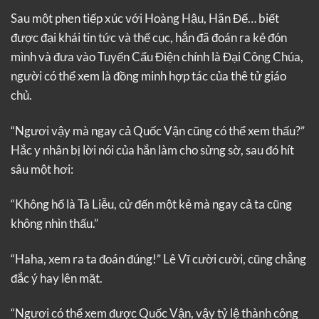
Sau một phen tiếp xúc với Hoàng Hậu, Hãn Đế… biết
được đại khái tin tức và thế cục, hắn đã đoán ra kẻ đón
mình và đưa vào Tuyển Cẩu Điện chính là Đại Công Chúa,
người có thể xem là đồng minh hợp tác của thê tử giáo
chủ.
“Ngươi vậy mà ngay cả Quốc Vận cũng có thể xem thấu?”
Hắc y nhân bị lời nói của hắn làm cho sửng sờ, sau đó hít
sâu một hơi:
“Không hổ là Tà Liễu, cử đến một kẻ mà ngay cả ta cũng
không nhìn thấu.”
“Haha, xem ra ta đoán đúng!” Lê Vĩ cười cười, cũng chẳng
đắc ý hay lên mặt.
“Ngươi có thể xem được Quốc Vận, vậy tỷ lệ thành công