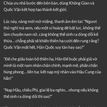
Chúa ưu nhã bước đến bên bàn, dùng Không Gian và
Quốc Vận kết hợp tạo thành kết giới.
Lúc này, nàng mới mở miệng, thanh âm êm tai: “Ngươi
thử nghĩ mà xem, nếu một vị hoàng đế bất lực, không thể
làm chuyện nam nữ, càng không thể sinh ra dòng dỗi kế
thừa… chẳng phải sẽ khiến thiên hạ cười đến rụng răng?
Quốc Vận mất hết, Hãn Quốc suy tàn hay sao?”
“Để che giấu toàn bộ thiên hạ, Hãn Đế buộc phải giả vờ
mình là một nam nhân chân chính, mạnh mẽ, phấn chấn
hùng phong… liên tục kết nạp mỹ nhân vào Hậu Cung của
hắn!”
“Nạp Hậu, chiêu Phi, giai lệ ba nghìn… nhưng nếu không
thể sinh ra dòng dõi thì sao?”