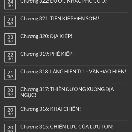
Chương 322: ĐƯỢC NHẠC PHỤ CỨU?
24
Th7
Chương 321: TIÊN KIẾP ĐẾN SỚM!
23
Th7
Chương 320: ĐỊA KIẾP!
23
Th7
Chương 319: PHỆ KIẾP!
22
Th7
Chương 318: LĂNG HIÊN TỬ – VẬN ĐẢO HIỆN!
21
Th7
Chương 317: THIÊN ĐƯỜNG XUỐNG ĐỊA
20
Th7
NGỤC!
Chương 316: KHAI CHIẾN!
20
Th7
Chương 315: CHIẾN LỰC CỦA LƯU TÔN!
20
Th7