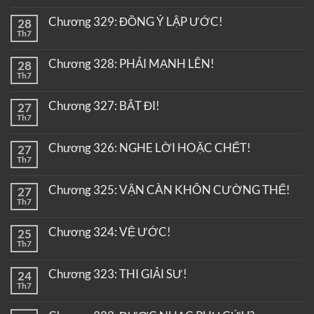
Chương 329: ĐỒNG Ý LẬP ƯỚC!
28
Th7
Chương 328: PHẢI MẠNH LÊN!
28
Th7
Chương 327: BẮT ĐI!
27
Th7
Chương 326: NGHE LỜI HOẶC CHẾT!
27
Th7
Chương 325: VẬN CÀN KHÔN CƯỜNG THẾ!
27
Th7
Chương 324: VỆ ƯỚC!
25
Th7
Chương 323: THI GIẢI SƯ!
24
Th7