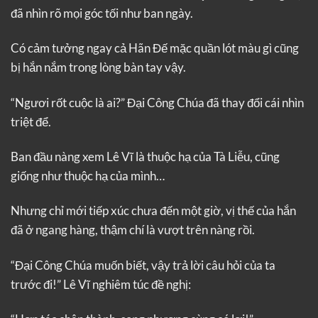
đã nhìn rõ mọi góc tối như ban ngày.
Có cảm tưởng ngay cả Hãn Đế mặc quần lót màu gì cũng
bị hắn nắm trong lòng bàn tay vậy.
“Ngươi rốt cuộc là ai?” Đại Công Chúa đã thay đổi cái nhìn
triệt để.
Ban đầu nàng xem Lê Vĩ là thuộc hạ của Tà Liễu, cũng
giống như thuộc hạ của mình…
Nhưng chỉ mới tiếp xúc chưa đến một giờ, vị thế của hắn
đã ở ngang hàng, thậm chí là vượt trên nàng rồi.
“Đại Công Chúa muốn biết, vậy trả lời câu hỏi của ta
trước đi!” Lê Vĩ nghiêm túc đề nghị: