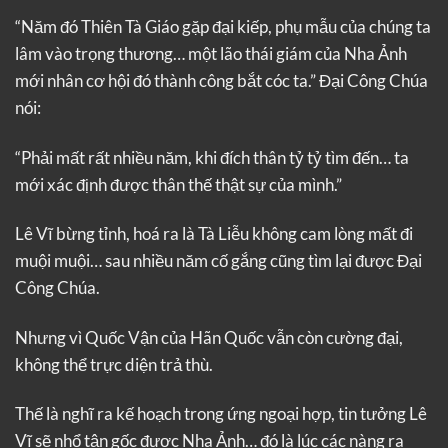
“Năm đó Thiên Tà Giáo gặp đại kiếp, phụ mẫu của chúng ta
lâm vào trọng thương… một lão thái giám của Nha Ảnh
mới nhân cơ hội đó thành công bắt cóc ta.” Đại Công Chúa
nói:
“Phải mất rất nhiều năm, khi đích thân tỷ tỷ tìm đến… ta
mới xác định được thân thế thật sự của mình.”
Lê Vĩ bừng tỉnh, hoá ra là Tà Liễu không cam lòng mất đi
muội muội… sau nhiều năm cố gắng cũng tìm lại được Đại
Công Chúa.
Nhưng vì Quốc Vận của Hãn Quốc vẫn còn cường đại,
không thể trực diện trả thù.
Thế là nghĩ ra kế hoạch trong ứng ngoại hợp, tin tưởng Lê
Vĩ sẽ nhổ tận gốc được Nha Ảnh… đó là lúc các nàng ra