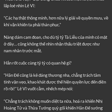
lấp loé nhìn Lê Vĩ:
“Các hạ thật thông minh, hơn nữa lý giải về quyền mưu, về
khí vận khiến ta phải thán phục.”
Nàng dám cam đoan, cho dù tỷ tỷ Tà Liễu của mình có mặt
ở đây… cũng không thể nhìn nhận thấu triệt được như
nam nhân trước mắt.
Hắn rốt cuộc cùng tỷ tỷ có quan hệ gì?
“Hãn Đế cũng là kẻ đáng thương nha, chẳng trách tâm
tính vặn vẹo, khao khát được thể hiện quyền lực đến điên
rồ rồi!” Lê Vĩ vuốt cằm, nhếch mép nói:
“Chẳng trách không muốn diệt ta nữa, hoá ra khiến Nhị
Hoàng Tử và Thừa Tướng quỳ gối khiến Hãn Đế sướng