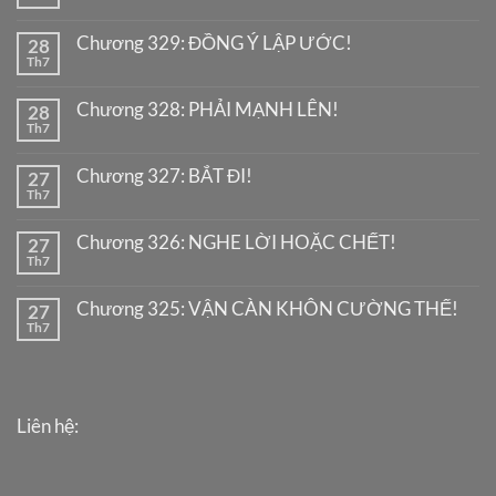
Chương 329: ĐỒNG Ý LẬP ƯỚC!
28
Th7
Chương 328: PHẢI MẠNH LÊN!
28
Th7
Chương 327: BẮT ĐI!
27
Th7
Chương 326: NGHE LỜI HOẶC CHẾT!
27
Th7
Chương 325: VẬN CÀN KHÔN CƯỜNG THẾ!
27
Th7
Liên hệ: