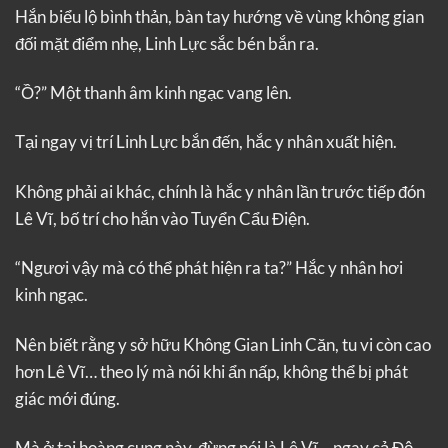
Hắn biểu lộ bình thản, bàn tay hướng về vùng không gian
đối mặt điểm nhẹ, Linh Lực sắc bén bắn ra.
“Ồ?” Một thanh âm kinh ngạc vang lên.
Tại ngay vị trí Linh Lực bắn đến, hắc y nhân xuất hiện.
Không phải ai khác, chính là hắc y nhân lần trước tiếp đón
Lê Vĩ, bố trí cho hắn vào Tuyển Cẩu Điện.
“Ngươi vậy mà có thể phát hiện ra ta?” Hắc y nhân hơi
kinh ngạc.
Nên biết rằng y sở hữu Không Gian Linh Căn, tu vi còn cao
hơn Lê Vĩ… theo lý mà nói khi ẩn nấp, không thể bị phát
giác mới đúng.
Mà ở tại hoàng cung này, đừng nói là Lê Vĩ… ngay cả Độ