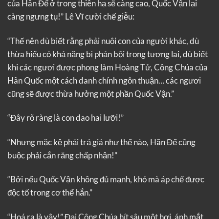
của Hãn Đế ở trong thiên hạ sẽ càng cao, Quốc Vận lại
càng ngưng tụ!” Lê Vĩ cười chế giễu:
“Thế nên dù biết rằng phải nuôi con của người khác, dù
thừa hiểu có khả năng bị phản bội trong tương lai, dù biết
khi các ngươi được phong làm Hoàng Tử, Công Chúa của
Hãn Quốc một cách danh chính ngôn thuận… các ngươi
cũng sẽ được thừa hưởng một phần Quốc Vận.”
“Đây rõ ràng là con dao hai lưỡi!”
“Nhưng mặc kệ phải trả giá như thế nào, Hãn Đế cũng
buộc phải cắn răng chấp nhận!”
“Bởi nếu Quốc Vận không đủ mạnh, khó mà áp chế được
độc tố trong cơ thể hắn.”
“Hoá ra là vậy!” Đại Công Chúa hít sâu một hơi, ánh mắt