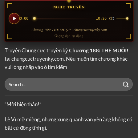
NGHE TRUYỆN
0:00
10:36
Chương 188: THÊ MUỘI! · chungcuctruyenky.com
Giọng đọc tự động
Truyện Chung cực truyền kỳ
Chương 188: THÊ MUỘI!
tại chungcuctruyenky.com. Nếu muốn tìm chương khác
vui lòng nhấp vào ô tìm kiếm
“Mời hiện thân!”
Lê Vĩ mở miệng, nhưng xung quanh vẫn yên ắng không có
bất cứ động tĩnh gì.