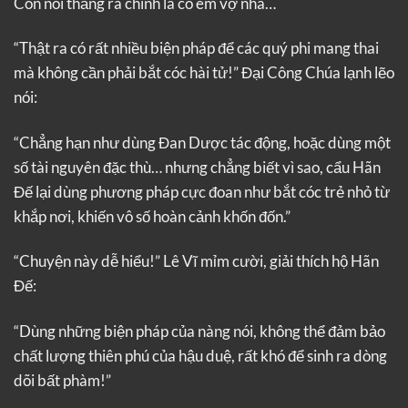
Còn nói thẳng ra chính là cô em vợ nha…
“Thật ra có rất nhiều biện pháp để các quý phi mang thai
mà không cần phải bắt cóc hài tử!” Đại Công Chúa lạnh lẽo
nói:
“Chẳng hạn như dùng Đan Dược tác động, hoặc dùng một
số tài nguyên đặc thù… nhưng chẳng biết vì sao, cẩu Hãn
Đế lại dùng phương pháp cực đoan như bắt cóc trẻ nhỏ từ
khắp nơi, khiến vô số hoàn cảnh khốn đốn.”
“Chuyện này dễ hiểu!” Lê Vĩ mỉm cười, giải thích hộ Hãn
Đế:
“Dùng những biện pháp của nàng nói, không thể đảm bảo
chất lượng thiên phú của hậu duệ, rất khó để sinh ra dòng
dõi bất phàm!”