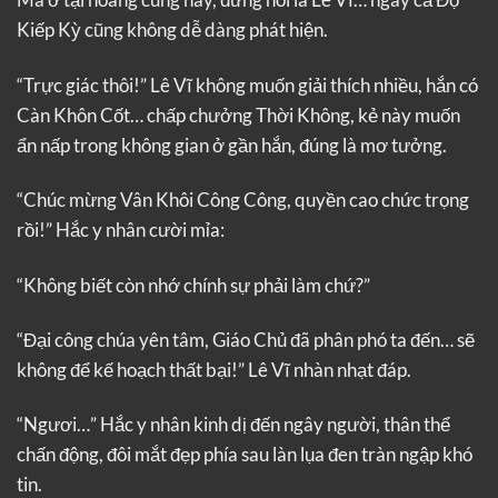
Kiếp Kỳ cũng không dễ dàng phát hiện.
“Trực giác thôi!” Lê Vĩ không muốn giải thích nhiều, hắn có
Càn Khôn Cốt… chấp chưởng Thời Không, kẻ này muốn
ẩn nấp trong không gian ở gần hắn, đúng là mơ tưởng.
“Chúc mừng Vân Khôi Công Công, quyền cao chức trọng
rồi!” Hắc y nhân cười mỉa:
“Không biết còn nhớ chính sự phải làm chứ?”
“Đại công chúa yên tâm, Giáo Chủ đã phân phó ta đến… sẽ
không để kế hoạch thất bại!” Lê Vĩ nhàn nhạt đáp.
“Ngươi…” Hắc y nhân kinh dị đến ngây người, thân thể
chấn động, đôi mắt đẹp phía sau làn lụa đen tràn ngập khó
tin.