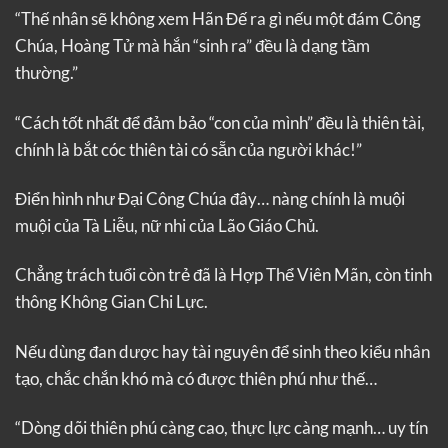
“Thế nhân sẽ không xem Hãn Đế ra gì nếu một đám Công
Chúa, Hoàng Tử mà hắn “sinh ra” đều là dạng tầm
thường.”
“Cách tốt nhất để đảm bảo “con của mình” đều là thiên tài,
chính là bắt cóc thiên tài có sẵn của người khác!”
Điển hình như Đại Công Chúa đây… nàng chính là muội
muội của Tà Liễu, nữ nhi của Lão Giáo Chủ.
Chẳng trách tuổi còn trẻ đã là Hợp Thể Viên Mãn, còn tinh
thông Không Gian Chi Lực.
Nếu dùng đan dược hay tài nguyên để sinh theo kiểu nhân
tạo, chắc chắn khó mà có được thiên phú như thế…
“Dòng dõi thiên phú càng cao, thực lực càng mạnh… uy tín