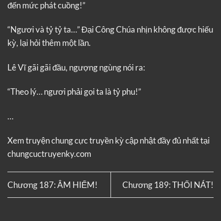
đến mức phát cuồng!”
“Ngươi và tỷ tỷ ta…” Đại Công Chúa nhịn không được hiếu
kỳ, lại hỏi thêm một lần.
Lê Vĩ gãi gãi đầu, ngượng ngùng nói ra:
“Theo lý… ngươi phải gọi ta là tỷ phu!”
…
Xem truyện
chung cực truyền kỳ
cập nhật đầy đủ nhất tại
chungcuctruyenky.com
Chương 187: ÂM HIỂM!
Chương 189: THỐI NÁT!