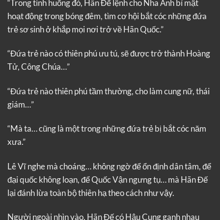
“Trong tình huống đó, Hãn Đế lệnh cho Nha Ảnh bí mật
hoạt động trong bóng đêm, tìm cơ hội bắt cóc những đứa
trẻ sơ sinh ở khắp mọi nơi trở về Hãn Quốc.”
“Đứa trẻ nào có thiên phú ưu tú, sẽ được trở thành Hoàng
Tử, Công Chúa…”
“Đứa trẻ nào thiên phú tầm thường, cho làm cung nữ, thái
giám…”
“Mà ta… cũng là một trong những đứa trẻ bị bắt cóc năm
xưa.”
Lê Vĩ nghe mà choáng… không ngờ để ổn định dân tâm, để
đại quốc không loạn, để Quốc Vận ngưng tụ… mà Hãn Đế
lại đánh lừa toàn bộ thiên hạ theo cách như vậy.
Người ngoài nhìn vào, Hãn Đế có Hậu Cung ganh nhau