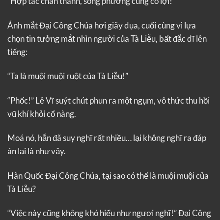
“Hợp tác chân thành, song phương cùng có lợi!”
Ánh mắt Đại Công Chúa hơi giãy dụa, cuối cùng vì lựa
chọn tin tưởng mắt nhìn người của Tà Liễu, bất đắc dĩ lên
tiếng:
“Ta là muội muội ruột của Tà Liễu!”
“Phốc!” Lê Vĩ suýt chút phun ra một ngụm, vô thức thu hồi
vũ khí khỏi cổ nàng.
Moá nó, hắn đã suy nghĩ rất nhiều… lại không nghĩ ra đáp
án lại là như vậy.
Hãn Quốc Đại Công Chúa, tại sao có thể là muội muội của
Tà Liễu?
“Việc này cũng không khó hiểu như ngươi nghĩ!” Đại Công