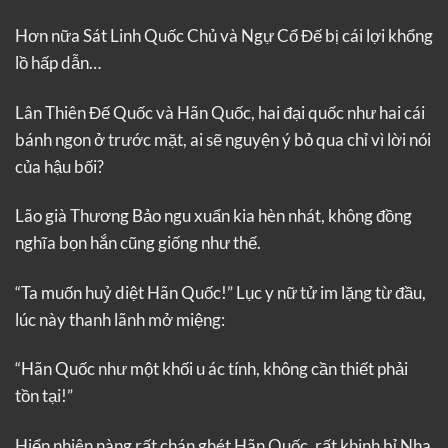
Hơn nữa Sát Linh Quốc Chủ và Ngự Cổ Đế bị cái lợi khổng
lồ hấp dẫn…
Lân Thiên Đế Quốc và Hãn Quốc, hai đại quốc như hai cái
bánh ngon ở trước mặt, ai sẽ nguyện ý bỏ qua chỉ vì lời nói
của hậu bối?
Lão già Thương Bảo ngu xuẩn kia hèn nhát, không đồng
nghĩa bọn hắn cũng giống như thế.
“Ta muốn huỷ diệt Hãn Quốc!” Lục y nữ tử im lặng từ đầu,
lúc này thanh lãnh mở miệng:
“Hãn Quốc như một khối u ác tính, không cần thiết phải
tồn tại!”
Hiển nhiên nàng rất chán ghét Hãn Quốc, rất khinh bỉ Nha