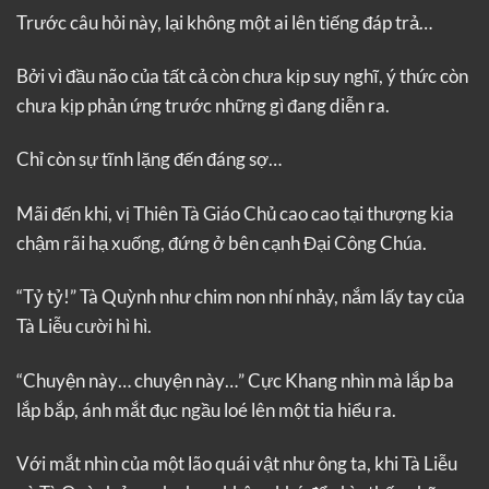
Trước câu hỏi này, lại không một ai lên tiếng đáp trả…
Bởi vì đầu não của tất cả còn chưa kịp suy nghĩ, ý thức còn
chưa kịp phản ứng trước những gì đang diễn ra.
Chỉ còn sự tĩnh lặng đến đáng sợ…
Mãi đến khi, vị Thiên Tà Giáo Chủ cao cao tại thượng kia
chậm rãi hạ xuống, đứng ở bên cạnh Đại Công Chúa.
“Tỷ tỷ!” Tà Quỳnh như chim non nhí nhảy, nắm lấy tay của
Tà Liễu cười hì hì.
“Chuyện này… chuyện này…” Cực Khang nhìn mà lắp ba
lắp bắp, ánh mắt đục ngầu loé lên một tia hiểu ra.
Với mắt nhìn của một lão quái vật như ông ta, khi Tà Liễu