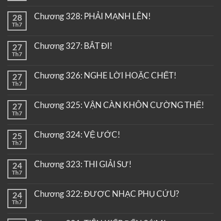
Chương 328: PHẢI MẠNH LÊN!
28
Th7
Chương 327: BẮT ĐI!
27
Th7
Chương 326: NGHE LỜI HOẶC CHẾT!
27
Th7
Chương 325: VẬN CÀN KHÔN CƯỜNG THẾ!
27
Th7
Chương 324: VỆ ƯỚC!
25
Th7
Chương 323: THI GIẢI SƯ!
24
Th7
Chương 322: ĐƯỢC NHẠC PHỤ CỨU?
24
Th7