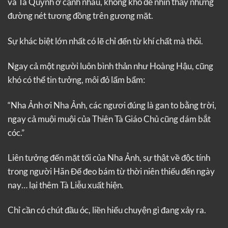
và Tà Quỳnh ở cạnh nhau, không khó để nhìn thấy những
đường nét tương đồng trên gương mặt.
Sự khác biệt lớn nhất có lẽ chỉ đến từ khí chất mà thôi.
Ngay cả một người luôn bình thản như Hoàng Hậu, cũng
khó có thể tin tưởng, môi đỏ lẩm bẩm:
“Nha Ảnh ơi Nha Ảnh, các ngươi đúng là gan to bằng trời,
ngay cả muội muội của Thiên Tà Giáo Chủ cũng dám bắt
cóc.”
Liên tưởng đến mặt tối của Nha Ảnh, sự thật về độc tính
trong người Hãn Đế đeo bám từ thời niên thiếu đến ngày
nay… lại thêm Tà Liễu xuất hiện.
Chỉ cần có chút đầu óc, liền hiểu chuyện gì đang xảy ra.