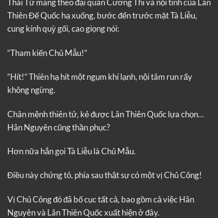
Thái Tử mang theo đại quân Cương Thi và nội tình của Lân
Thiên Đế Quốc hạ xuống, bước đến trước mặt Tà Liễu,
cung kính quỳ gối, cao giọng nói:
“Tham kiến Chủ Mẫu!”
“Hít!” Thiên hạ hít một ngụm khí lạnh, nội tâm run rẩy
không ngừng.
Chân mệnh thiên tử, kẻ được Lân Thiên Quốc lựa chọn…
Hãn Nguyên cũng thần phục?
Hơn nữa hắn gọi Tà Liễu là Chủ Mẫu.
Điều này chứng tỏ, phía sau thật sự có một vị Chủ Công!
Vị Chủ Công đó đã bố cục tất cả, bao gồm cả việc Hãn
Nguyên và Lân Thiên Quốc xuất hiện ở đây.