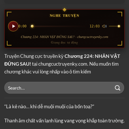
NGHE TRUYỆN
0:00
12:03
Chương 224: NHÂN VẬT ĐỨNG SAU! · chungcuctruyenky.com
Giọng đọc tự động
Truyện Chung cực truyền kỳ
Chương 224: NHÂN VẬT
ĐỨNG SAU!
tại chungcuctruyenky.com. Nếu muốn tìm
chương khác vui lòng nhấp vào ô tìm kiếm
“Là kẻ nào… khi dễ muội muội của bổn toạ?”
Thanh âm chất vấn lạnh lùng vang vọng khắp toàn trường.