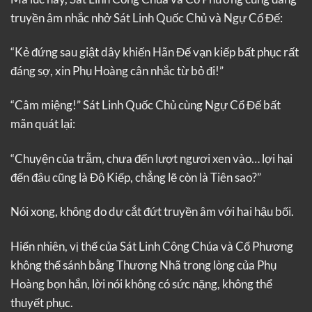
truyền âm nhắc nhở Sát Linh Quốc Chủ và Ngự Cổ Đế:
“Kẻ đứng sau giật dây khiến Hãn Đế vạn kiếp bất phục rất
đáng sợ, xin Phụ Hoàng cân nhắc từ bỏ đi!”
“Câm miệng!” Sát Linh Quốc Chủ cùng Ngự Cổ Đế bất
mãn quát lại:
“Chuyện của trẫm, chưa đến lượt ngươi xen vào… lợi hại
đến đâu cũng là Độ Kiếp, chẳng lẽ còn là Tiên sao?”
Nói xong, không do dự cắt đứt truyền âm với hai hậu bối.
Hiển nhiên, vị thế của Sát Linh Công Chúa và Cổ Phương
không thể sánh bằng Thương Nhã trong lòng của Phụ
Hoàng bọn hắn, lời nói không có sức nặng, không thể
thuyết phục.