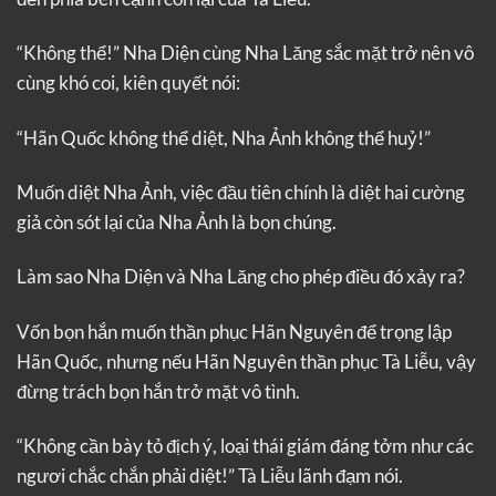
“Không thể!” Nha Diện cùng Nha Lăng sắc mặt trở nên vô
cùng khó coi, kiên quyết nói:
“Hãn Quốc không thể diệt, Nha Ảnh không thể huỷ!”
Muốn diệt Nha Ảnh, việc đầu tiên chính là diệt hai cường
giả còn sót lại của Nha Ảnh là bọn chúng.
Làm sao Nha Diện và Nha Lăng cho phép điều đó xảy ra?
Vốn bọn hắn muốn thần phục Hãn Nguyên để trọng lập
Hãn Quốc, nhưng nếu Hãn Nguyên thần phục Tà Liễu, vậy
đừng trách bọn hắn trở mặt vô tình.
“Không cần bày tỏ địch ý, loại thái giám đáng tởm như các
ngươi chắc chắn phải diệt!” Tà Liễu lãnh đạm nói.