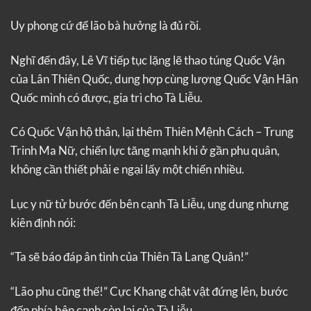
Uy phong cứ để lão bà hưởng là đủ rồi.
Nghĩ đến đây, Lê Vĩ tiếp tục lặng lẽ thao túng Quốc Vận
của Lân Thiên Quốc, dung hợp cùng lượng Quốc Vận Hãn
Quốc mình có được, gia trì cho Tà Liễu.
Có Quốc Vận hộ thân, lại thêm Thiên Mệnh Cách – Trung
Trinh Ma Nữ, chiến lực tăng mạnh khi ở gần phu quân,
không cần thiết phải e ngại lấy một chiến nhiều.
Lục y nữ tử bước đến bên cạnh Tà Liễu, ung dung nhưng
kiên định nói:
“Ta sẽ báo đáp ân tình của Thiên Tà Lang Quân!”
“Lão phu cũng thế!” Cực Khang chật vật đứng lên, bước
đến phía bên cạnh còn lại của Tà Liễu.