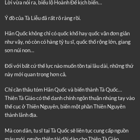
Lời vừa nói ra, biểu lộ Hoành Đế kịch biến…
Ý đồ của Tà Liễu đã rất rõ ràng rồi.
Hãn Quốc không chỉ có quốc khố hay quốc vận đơn giản
như vậy, nó còn có hàng tỷ tu sĩ, quốc thổ rộng lớn, giang
sơn núi non…
Đối với bất cứ thế lực nào muốn tồn tại lâu dài, những thứ
này mới quan trọng hơn cả.
Chỉ cần thâu tóm Hãn Quốc và biến thành Tà Quốc…
Thiên Tà Giáo có thể danh chính ngôn thuận nhúng tay vào
thế cục ở Thiên Nguyên, biến một phần Thiên Nguyên
thành lãnh địa.
Mà con dân, tu sĩ tại Tà Quốc sẽ liên tục cung cấp nguồn
máu mới, nguồn thiên tài dồi dào cho Thiên Tà Giáo.