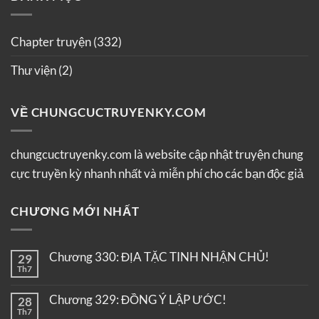
Chapter truyện
(332)
Thư viện
(2)
VỀ CHUNGCUCTRUYENKY.COM
chungcuctruyenky.com là website cập nhật truyện chung
cực truyền kỳ nhanh nhất và miễn phí cho các bạn độc giả
CHƯƠNG MỚI NHẤT
Chương 330: ĐỊA TẶC TINH NHẬN CHỦ!
29
Th7
Chương 329: ĐỒNG Ý LẬP ƯỚC!
28
Th7