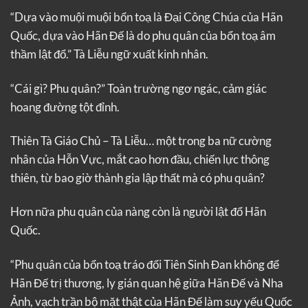
“Dựa vào muội muội bổn toạ là Đại Công Chúa của Hãn
Quốc, dựa vào Hãn Đế là do phu quân của bổn toạ âm
thầm lật đổ.” Tà Liễu ngữ xuất kinh nhân.
“Cái gì? Phu quân?” Toàn trường ngơ ngác, cảm giác
hoang đường tột đỉnh.
Thiên Tà Giáo Chủ – Tà Liễu… một trong ba nữ cường
nhân của Hỗn Vực, mắt cao hơn đầu, chiến lực thông
thiên, từ bao giờ thành gia lập thất mà có phu quân?
Hơn nữa phu quân của nàng còn là người lật đổ Hãn
Quốc.
“Phu quân của bổn toạ tráo đổi Tiên Sinh Đan không để
Hãn Đế trị thương, ly gián quan hệ giữa Hãn Đế và Nha
Ảnh, vạch trần bộ mặt thật của Hãn Đế làm suy yếu Quốc