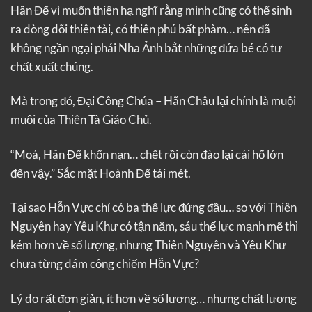
Hãn Đế vì muốn thiên hạ nghĩ rằng mình cũng có thể sinh
ra dòng dõi thiên tài, có thiên phú bất phàm… nên đã
không ngần ngại phái Nha Ảnh bắt những đứa bé có tư
chất xuất chúng.
Mà trong đó, Đại Công Chúa – Hãn Châu lại chính là muội
muội của Thiên Tà Giáo Chủ.
“Moá, Hãn Đế khốn nạn… chết rồi còn đào lại cái hố lớn
đến vậy.” Sắc mặt Hoành Đế tái mét.
Tại sao Hỗn Vực chỉ có ba thế lực đứng đầu… so với Thiên
Nguyên hay Yêu Khư có tận năm, sáu thế lực mạnh mẽ thì
kém hơn về số lượng, nhưng Thiên Nguyên và Yêu Khư
chưa từng dám công chiếm Hỗn Vực?
Lý do rất đơn giản, ít hơn về số lượng… nhưng chất lượng