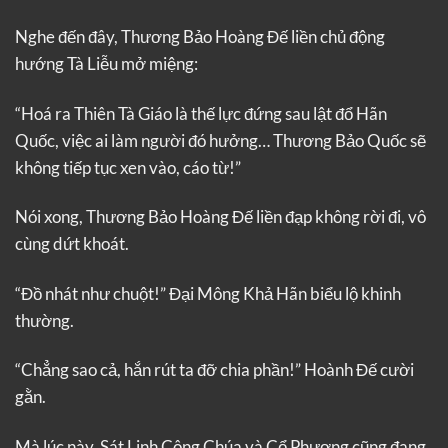
Nghe đến đây, Thương Bảo Hoàng Đế liền chủ động
hướng Tà Liễu mở miệng:
“Hoá ra Thiên Tà Giáo là thế lực đứng sau lật đổ Hãn
Quốc, việc ai làm người đó hưởng… Thương Bảo Quốc sẽ
không tiếp tục xen vào, cáo từ!”
Nói xong, Thương Bảo Hoàng Đế liền đạp không rời đi, vô
cùng dứt khoát.
“Đồ nhát như chuột!” Đại Mông Khả Hãn biểu lộ khinh
thường.
“Chẳng sao cả, hắn rút ta đỡ chia phần!” Hoành Đế cười
gằn.
Mà lúc này, Sát Linh Công Chúa và Cổ Phương cũng đang