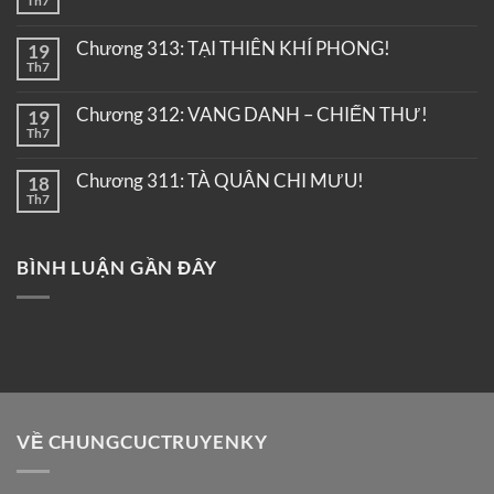
Th7
Chương 313: TẠI THIÊN KHÍ PHONG!
19
Th7
Chương 312: VANG DANH – CHIẾN THƯ!
19
Th7
Chương 311: TÀ QUÂN CHI MƯU!
18
Th7
BÌNH LUẬN GẦN ĐÂY
VỀ CHUNGCUCTRUYENKY