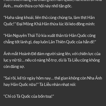
Ảnh… muốn thừa cơ hội này nhổ tận gốc.
“Haha sảng khoái, liên thủ cùng chúng ta, làm thịt Hãn
Quốc!” Đại Mông Khả Hãn thừa lúc lôi kéo đồng minh:
“Hãn Nguyên Thái Tử kia xuất thân từ Hãn Quốc cũng
chẳng tốt lành gì, dẹp luôn Lân Thiên Quốc của hắn đi!”
Ánh mắt Hoành Đế đám người sáng lên, với chiến lực của
lục y nữ tử… nếu có nàng hỗ trợ, dù là Tà Liễu cũng không
còn đáng sợ.
“Sai rồi, kể từ ngày hôm nay… thế gian không còn Nha Ảnh
hay Hãn Quốc nữa!” Tà Liễu nhàn nhạt nói:
“Chỉ có Tà Quốc của bổn toạ!”