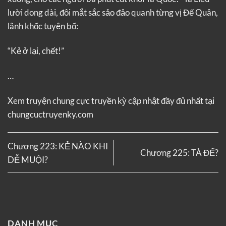
lười dong dài, đôi mắt sắc sảo đảo quanh từng vị Đế Quân,
lãnh khốc tuyên bố:
“Kẻ ở lại, chết!”
…
Xem truyện
chung cực truyền kỳ
cập nhật đầy đủ nhất tại
chungcuctruyenky.com
Chương 223: KẺ NÀO KHI
Chương 225: TÀ ĐẾ?
DỄ MUỘI?
DANH MỤC