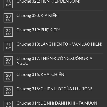
Chương 321: TIÊN KIẾP ĐẾN SỚM!
23
Th7
Chương 320: ĐỊA KIẾP!
23
Th7
Chương 319: PHỆ KIẾP!
22
Th7
Chương 318: LĂNG HIÊN TỬ – VẬN ĐẢO HIỆN!
21
Th7
Chương 317: THIÊN ĐƯỜNG XUỐNG ĐỊA
20
Th7
NGỤC!
Chương 316: KHAI CHIẾN!
20
Th7
Chương 315: CHIẾN LỰC CỦA LƯU TÔN!
20
Th7
Chương 314: ĐỆ NHỊ DANH KHÍ – TA MUỐN!
19