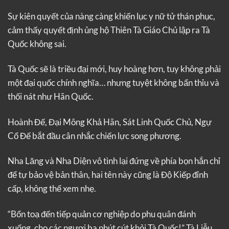
Sự kiên quyết của nàng càng khiến lục y nữ tử thán phục,
cảm thấy quyết định ủng hộ Thiên Tà Giáo Chủ lập ra Tà
Quốc không sai.
Tà Quốc sẽ là triều đại mới, huy hoàng hơn, tuy không phải
một đại quốc chính nghĩa… nhưng tuyệt không bẩn thỉu và
thối nát như Hãn Quốc.
Hoành Đế, Đại Mông Khả Hãn, Sát Linh Quốc Chủ, Ngự
Cổ Đế bắt đầu cân nhắc chiến lực song phương.
Nha Lăng và Nha Diện vô tình lại đứng về phía bọn hắn chỉ
để tự bảo vệ bản thân, hai tên này cũng là Độ Kiếp đỉnh
cấp, không thể xem nhẹ.
“Bổn toạ đến tiếp quản cơ nghiệp do phu quân đánh
xuống, cho các ngươi ba phút cút khỏi Tà Quốc!” Tà Liễu