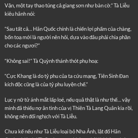
Vận, một tay thao túng cả giang sơn như bàn cờ.” Tà Liễu
kiêu hãnh nói:
“Sau tất cả… Hãn Quốc chính là chiến lợi phẩm của chàng,
bổn toạ mới là người nên hỏi, dựa vào đâu phải chia phần
cho các ngươi?”
“Không sai!” Tà Quỳnh thánh thót phụ hoạ:
“Cực Khang là do tỷ phu của ta cứu mạng, Tiên Sinh Đan
kích độc cũng là của tỷ phu luyện chế.”
Lục y nữ tử ánh mắt lấp loé, nếu quả thật là như thế… vậy
mình đã thiếu nợ ân tình của vị Thiên Tà Lang Quân kia rồi,
không nên đối nghịch với Tà Liễu.
Chưa kể nếu như Tà Liễu loại bỏ Nha Ảnh, lật đổ Hãn